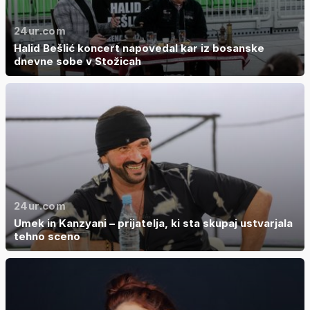
24ur.com
Halid Bešlić koncert napovedal kar iz bosanske
dnevne sobe v Stožicah
24ur.com
Umek in Kanzyani – prijatelja, ki sta skupaj ustvarjala
tehno sceno