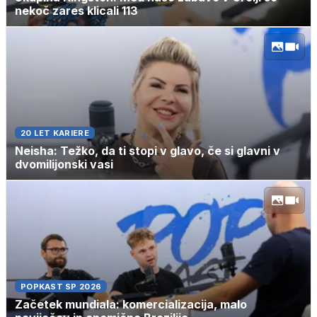
nekoč zares klicali 113
20 LET KARIERE
Neisha: Težko, da ti stopi v glavo, če si glavni v
dvomilijonski vasi
POPKAST SP 2026
Začetek mundiala: komercializacija, malo