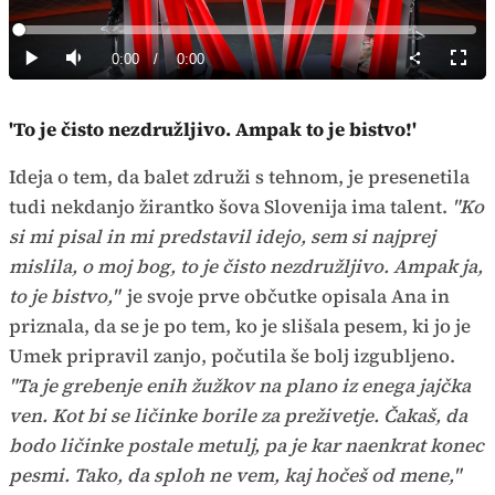
Predvajaj
Loaded
:
0%
Current
0:00
/
Duration
0:00
Predvajaj
Tiho
Celoz
način
Time
'To je čisto nezdružljivo. Ampak to je bistvo!'
Ideja o tem, da balet združi s tehnom, je presenetila
tudi nekdanjo žirantko šova Slovenija ima talent.
"Ko
si mi pisal in mi predstavil idejo, sem si najprej
mislila, o moj bog, to je čisto nezdružljivo. Ampak ja,
to je bistvo,"
je svoje prve občutke opisala Ana in
priznala, da se je po tem, ko je slišala pesem, ki jo je
Umek pripravil zanjo, počutila še bolj izgubljeno.
"Ta je grebenje enih žužkov na plano iz enega jajčka
ven. Kot bi se ličinke borile za preživetje. Čakaš, da
bodo ličinke postale metulj, pa je kar naenkrat konec
pesmi. Tako, da sploh ne vem, kaj hočeš od mene,"