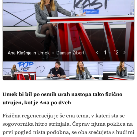
1
12
Ana Klašnja in Umek
Ana Klašnja in Umek
Ana Klašnja in Umek
Ana Klašnja in Umek
Ana Klašnja in Umek
Ana Klašnja in Umek
Ana Klašnja in Umek
Ana Klašnja in Umek
Ana Klašnja in Umek
Ana Klašnja in Umek
Ana Klašnja in Umek
Ana Klašnja in Umek
Damjan Žibert
Damjan Žibert
Damjan Žibert
Damjan Žibert
Damjan Žibert
Damjan Žibert
Damjan Žibert
Damjan Žibert
Damjan Žibert
Damjan Žibert
Damjan Žibert
Damjan Žibert
Umek bi bil po osmih urah nastopa tako fizično
utrujen, kot je Ana po dveh
Fizična regeneracija je še ena tema, v kateri sta se
sogovornika hitro strinjala. Čeprav njuna poklica na
prvi pogled nista podobna, se oba srečujeta s hudimi