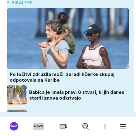
BIBALEZE
Po ločitvi združila moči: zaradi hčerke skupaj
odpotovala na Karibe
Babica je imela prav: 8 stvari, ki jih danes
starši znova odkrivajo
Na Hvaru uživata v zadnjih trenutkih v
dvoje