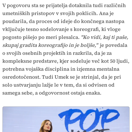
V pogovoru sta se prijatelja dotaknila tudi različnih
umetniških pristopov v svojih poklicih. Ana je
poudarila, da proces od ideje do končnega nastopa
vključuje tesno sodelovanje s koreografi, ki vloge
pogosto pišejo po meri plesalca.
"Ko vidi, kaj ti paše,
skupaj gradita koreografijo in je boljše,"
je povedala
o svojih osebnih projektih in razkrila, da je za
kompleksne predstave, kjer sodeluje več kot 50 ljudi,
potrebna vojaška disciplina in izjemna mentalna
osredotočenost. Tudi Umek se je strinjal, da je pri
solo ustvarjanju lažje le v tem, da si odvisen od
samega sebe, a odgovornost ostaja enaka.