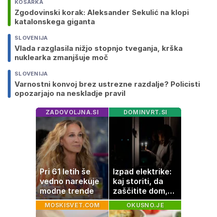
KOŠARKA
Zgodovinski korak: Aleksander Sekulić na klopi
katalonskega giganta
SLOVENIJA
Vlada razglasila nižjo stopnjo tveganja, krška
nuklearka zmanjšuje moč
SLOVENIJA
Varnostni konvoj brez ustrezne razdalje? Policisti
opozarjajo na neskladje pravil
ZADOVOLJNA.SI
DOMINVRT.SI
Pri 61 letih še
Izpad elektrike:
vedno narekuje
kaj storiti, da
modne trende
zaščitite dom,
hrano in
MOSKISVET.COM
OKUSNO.JE
elektronske