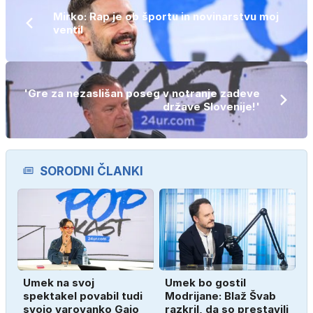
Mirko: Rap je ob športu in novinarstvu moj
ventil
'Gre za nezaslišan poseg v notranje zadeve
države Slovenije!'
SORODNI ČLANKI
Umek na svoj
Umek bo gostil
spektakel povabil tudi
Modrijane: Blaž Švab
svojo varovanko Gajo
razkril, da so prestavili