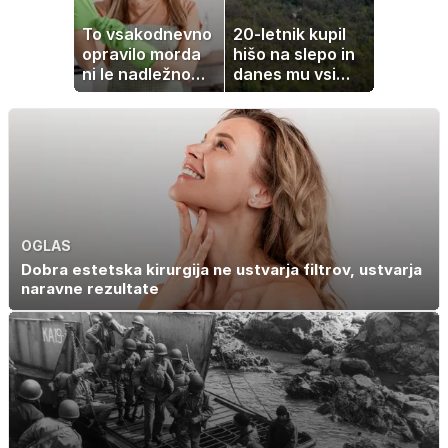
To vsakodnevno
20-letnik kupil
opravilo morda
hišo na slepo in
ni le nadležno
danes mu vsi
delo, pomaga
zavidajo
lahko tudi
vašemu srcu
OGLAS
Dobra estetska kirurgija ne ustvarja filtrov, ustvarja
naravne rezultate