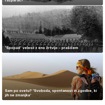
razparač?
'Spopad' velesil z eno žrtvijo – prašičem
Sam po svetu? 'Svoboda, spontanost in zgodbe, ki
jih ne zmanjka'