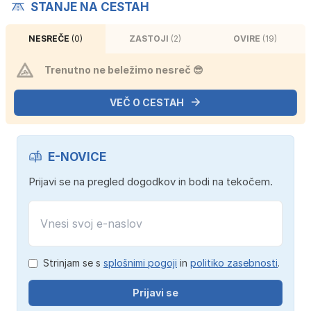
STANJE NA CESTAH
NESREČE
(0)
ZASTOJI
(2)
OVIRE
(19)
Trenutno ne beležimo nesreč 😎
VEČ O CESTAH
E-NOVICE
Prijavi se na pregled dogodkov in bodi na tekočem.
Strinjam se s
splošnimi pogoji
in
politiko zasebnosti
.
Prijavi se