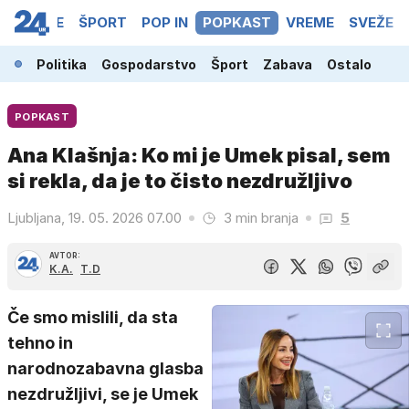
NOVICE
ŠPORT
POP IN
POPKAST
VREME
SVEŽE
Politika
Gospodarstvo
Šport
Zabava
Ostalo
POPKAST
Ana Klašnja: Ko mi je Umek pisal, sem
si rekla, da je to čisto nezdružljivo
Ljubljana, 19. 05. 2026 07.00
3 min branja
5
AVTOR:
K.A.
T.D
Če smo mislili, da sta
tehno in
narodnozabavna glasba
nezdružljivi, se je Umek