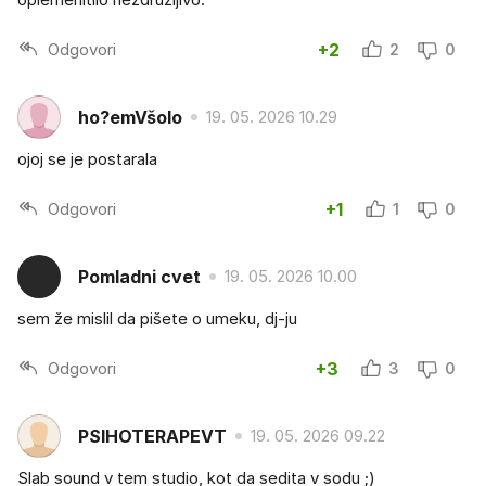
Odgovori
+2
2
0
ho?emVšolo
19. 05. 2026 10.29
ojoj se je postarala
Odgovori
+1
1
0
Pomladni cvet
19. 05. 2026 10.00
sem že mislil da pišete o umeku, dj-ju
Odgovori
+3
3
0
PSIHOTERAPEVT
19. 05. 2026 09.22
Slab sound v tem studio, kot da sedita v sodu ;)