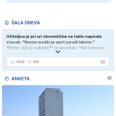
ŠALA DNEVA
Učiteljica je pri uri slovenščine na tablo napisala
stavek: "Reven moški je umrl zaradi lakote."
"Peter, kje je subjekt?" je vprašala. "Verjetno na
pokopališču!"
1209
152
ANKETA