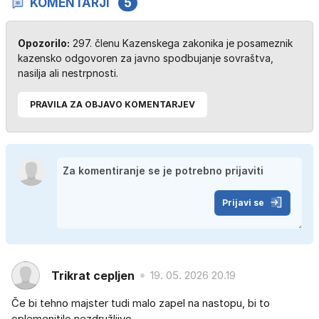
KOMENTARJI
5
Opozorilo:
297. členu Kazenskega zakonika je posameznik
kazensko odgovoren za javno spodbujanje sovraštva,
nasilja ali nestrpnosti.
PRAVILA ZA OBJAVO KOMENTARJEV
Prijavi se
Trikrat cepljen
19. 05. 2026 20.19
Če bi tehno majster tudi malo zapel na nastopu, bi to
oplemenitilo nezdružljivo.