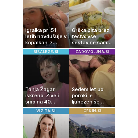
naprave
Igralka pri 51
Grška pita brez
letih navdušuje v
testa: vse
kopalkah: z
sestavine samo
možem uživa v
zmešate in
BIBALEZE.SI
ZADOVOLJNA.SI
romantičnem
pečica opravi
poletju
ostalo
Tanja Žagar
Sedem let po
iskreno: Živeli
poroki je
smo na 40
ljubezen še
kvadratih, a
vedno enako
VIZITA.SI
CEKIN.SI
imela sem vse,
močna
kar otrok
potrebuje