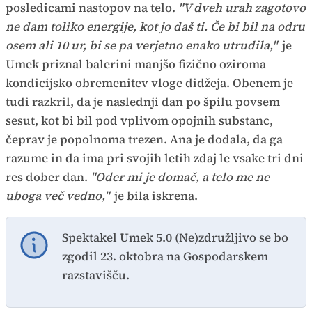
posledicami nastopov na telo.
"V dveh urah zagotovo
ne dam toliko energije, kot jo daš ti. Če bi bil na odru
osem ali 10 ur, bi se pa verjetno enako utrudila,"
je
Umek priznal balerini manjšo fizično oziroma
kondicijsko obremenitev vloge didžeja. Obenem je
tudi razkril, da je naslednji dan po špilu povsem
sesut, kot bi bil pod vplivom opojnih substanc,
čeprav je popolnoma trezen. Ana je dodala, da ga
razume in da ima pri svojih letih zdaj le vsake tri dni
res dober dan.
"Oder mi je domač, a telo me ne
uboga več vedno,"
je bila iskrena.
Spektakel Umek 5.0 (Ne)združljivo se bo
zgodil 23. oktobra na Gospodarskem
razstavišču.