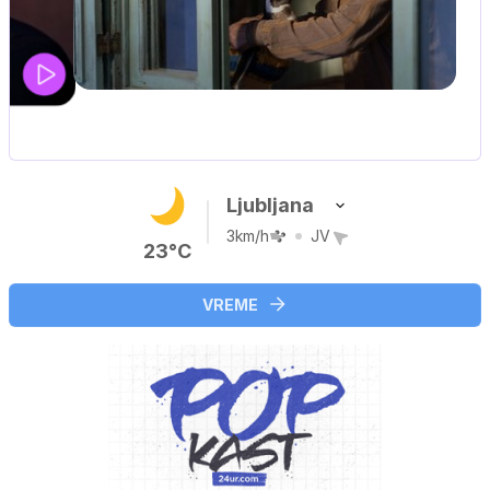
IQ 160
Nova hrvaška serija
Ljubljana
3km/h
JV
23°C
VREME