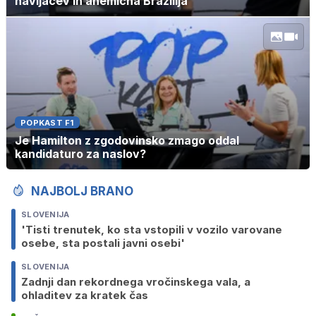
navijačev in anemična Brazilija
POPKAST F1
Je Hamilton z zgodovinsko zmago oddal
kandidaturo za naslov?
NAJBOLJ BRANO
SLOVENIJA
'Tisti trenutek, ko sta vstopili v vozilo varovane
osebe, sta postali javni osebi'
SLOVENIJA
Zadnji dan rekordnega vročinskega vala, a
ohladitev za kratek čas