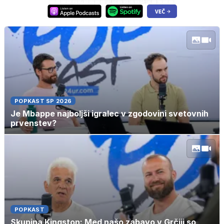
POPKAST SP 2026
Je Mbappe najboljši igralec v zgodovini svetovnih
prvenstev?
POPKAST
Skupina Kingston: Med našo zabavo v Grčiji so