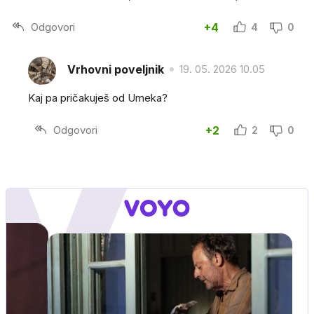
Odgovori
+4
4
0
Vrhovni poveljnik
19. 05. 2026 10.05
Kaj pa pričakuješ od Umeka?
Odgovori
+2
2
0