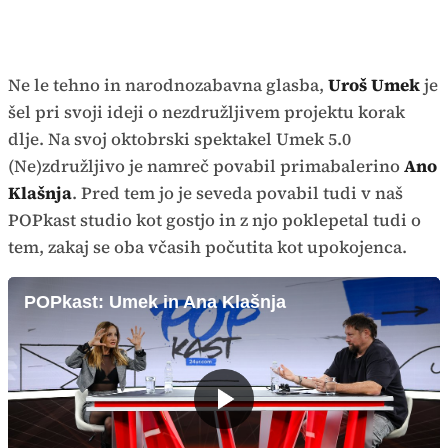
Ne le tehno in narodnozabavna glasba,
Uroš Umek
je
šel pri svoji ideji o nezdružljivem projektu korak
dlje. Na svoj oktobrski spektakel Umek 5.0
(Ne)združljivo je namreč povabil primabalerino
Ano
Klašnja
. Pred tem jo je seveda povabil tudi v naš
POPkast studio kot gostjo in z njo poklepetal tudi o
tem, zakaj se oba včasih počutita kot upokojenca.
POPkast: Umek in Ana Klašnja