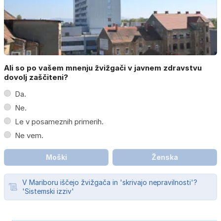
Ali so po vašem mnenju žvižgači v javnem zdravstvu
dovolj zaščiteni?
Da.
Ne.
Le v posameznih primerih.
Ne vem.
Moški
Ženska
V Mariboru iščejo žvižgača in 'skrivajo nepravilnosti'?
'Sistemski izziv'