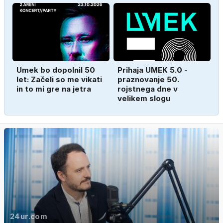
Umek bo dopolnil 50
Prihaja UMEK 5.0 -
let: Začeli so me vikati
praznovanje 50.
in to mi gre na jetra
rojstnega dne v
velikem slogu
24ur.com