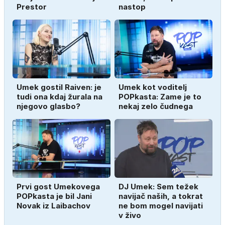
Prestor
nastop
Umek gostil Raiven: je
Umek kot voditelj
tudi ona kdaj žurala na
POPkasta: Zame je to
njegovo glasbo?
nekaj zelo čudnega
Prvi gost Umekovega
DJ Umek: Sem težek
POPkasta je bil Jani
navijač naših, a tokrat
Novak iz Laibachov
ne bom mogel navijati
v živo