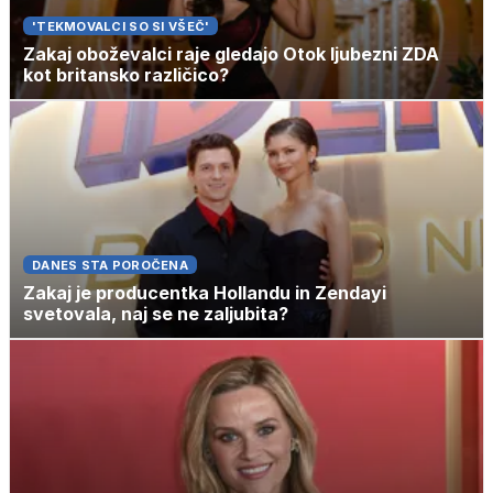
'TEKMOVALCI SO SI VŠEČ'
Zakaj oboževalci raje gledajo Otok ljubezni ZDA
kot britansko različico?
DANES STA POROČENA
Zakaj je producentka Hollandu in Zendayi
svetovala, naj se ne zaljubita?