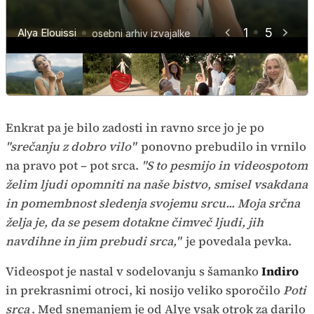
Pesem govori o poti do osebne
srčnostjo dodali posebno noto
Indira Lunalori je Alyi priskočila na
glasbe, Neisha je avtorica
izpolnitve in sreče
videospotu
pomoč
produkcije
1
5
Alya Elouissi
osebni arhiv izvajalke
osebni arhiv izvajalke
osebni arhiv izvajalke
osebni arhiv izvajalke
osebni arhiv izvajalke
Enkrat pa je bilo zadosti in ravno srce jo je po
"srečanju z dobro vilo"
ponovno prebudilo in vrnilo
na pravo pot – pot srca.
"S to pesmijo in videospotom
želim ljudi opomniti na naše bistvo, smisel vsakdana
in pomembnost sledenja svojemu srcu... Moja srčna
želja je, da se pesem dotakne čimveč ljudi, jih
navdihne in jim prebudi srca,"
je povedala pevka.
Videospot je nastal v sodelovanju s šamanko
Indiro
in prekrasnimi otroci, ki nosijo veliko sporočilo
Poti
srca
. Med snemanjem je od Alye vsak otrok za darilo