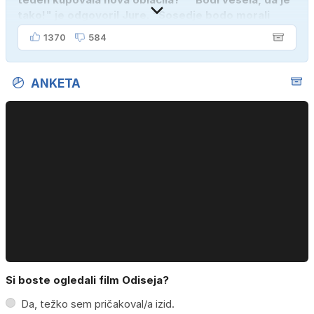
tako!" je odgovoril Jure. "Sosedje bodo morali
kupiti novega sina, tako sem ga prebutal!"
1370
584
ANKETA
Si boste ogledali film Odiseja?
Da, težko sem pričakoval/a izid.