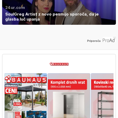
24ur.com
SoulGreg Artist z novo pesmijo sporoča, da je
glasba luč upanja
Priporoča