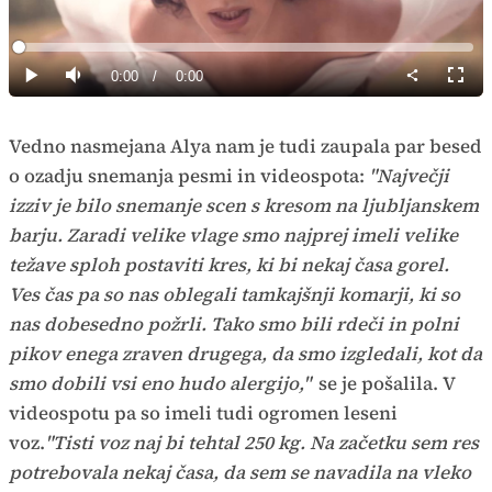
Predvajaj
Loaded
:
0%
Current
0:00
/
Duration
0:00
Predvajaj
Tiho
Celoz
način
Time
Vedno nasmejana Alya nam je tudi zaupala par besed
o ozadju snemanja pesmi in videospota:
"Največji
izziv je bilo snemanje scen s kresom na ljubljanskem
barju. Zaradi velike vlage smo najprej imeli velike
težave sploh postaviti kres, ki bi nekaj časa gorel.
Ves čas pa so nas oblegali tamkajšnji komarji, ki so
nas dobesedno požrli. Tako smo bili rdeči in polni
pikov enega zraven drugega, da smo izgledali, kot da
smo dobili vsi eno hudo alergijo,"
se je pošalila. V
videospotu pa so imeli tudi ogromen leseni
voz.
"Tisti voz naj bi tehtal 250 kg. Na začetku sem res
potrebovala nekaj časa, da sem se navadila na vleko