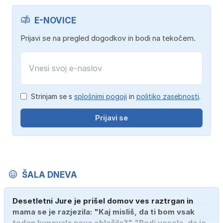
E-NOVICE
Prijavi se na pregled dogodkov in bodi na tekočem.
Strinjam se s
splošnimi pogoji
in
politiko zasebnosti
.
Prijavi se
ŠALA DNEVA
Desetletni Jure je prišel domov ves raztrgan in
mama se je razjezila: "Kaj misliš, da ti bom vsak
teden kupovala nova oblačila?" "Bodi vesela, da je