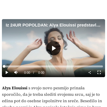
Iz 24UR POPOLDAN: Alya Elouissi predstavlja novo pesem
Predvajaj
Loaded
:
0%
Current
0:00
/
Duration
0:00
Predvajaj
Tiho
Celoz
način
Time
Alya Elouissi
s svojo novo pesmijo prinaša
sporočilo, da je treba slediti svojemu srcu, saj je to
edina pot do osebne izpolnitve in sreče. Besedilo in