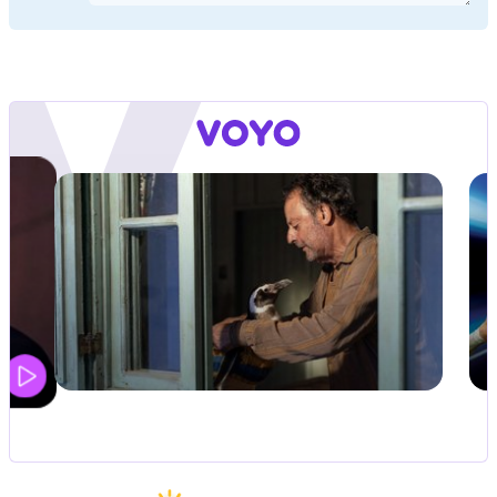
UEFA SUPERPOKAL
V živo na VOYO: sreda ob 20.30