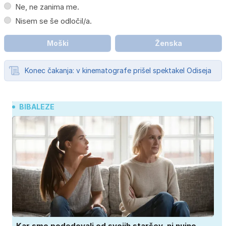
Ne, ne zanima me.
Nisem se še odločil/a.
Moški
Ženska
Konec čakanja: v kinematografe prišel spektakel Odiseja
BIBALEZE
Kar smo podedovali od svojih staršev, ni nujno