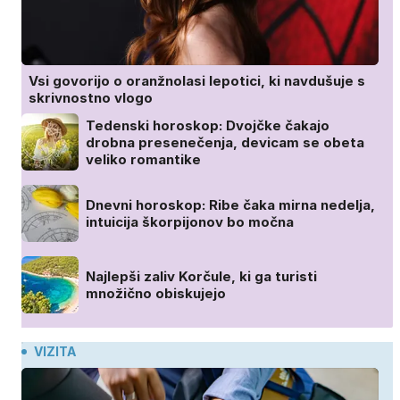
Vsi govorijo o oranžnolasi lepotici, ki navdušuje s
skrivnostno vlogo
Tedenski horoskop: Dvojčke čakajo
drobna presenečenja, devicam se obeta
veliko romantike
Dnevni horoskop: Ribe čaka mirna nedelja,
intuicija škorpijonov bo močna
Najlepši zaliv Korčule, ki ga turisti
množično obiskujejo
VIZITA