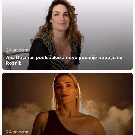
24ur.com
Ana Dežman poslušalce z novo pesmijo popelje na
Rožnik
24ur.com