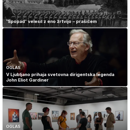
'Spopad' velesil z eno žrtvijo – prašičem
OGLAS
V Ljubljano prihaja svetovna dirigentska legenda
John Eliot Gardiner
OGLAS