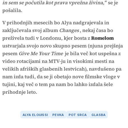
in sem se počutila kot prava vprežna živina,"
se je
pošalila.
V prihodnjih mesecih bo Alya nadgrajevala in
zaključevala svoj album
Changes
, nekaj časa bo
preživela tudi v Londonu, kjer bosta z
Romelom
ustvarjala svojo novo skupno pesem (njuna prejšnja
pesem
Give Me Your Time
je bila več kot uspešna z
video rotacijami na MTV-ju in visokimi mesti na
velikih afriških glasbenih lestvicah), navdušeno pa
nam izda tudi, da se ji obetajo nove filmske vloge v
tujini, kaj več o tem pa nam bo lahko izdala šele
prihodnje leto.
ALYA ELOUISSI
PEVKA
POT SRCA
GLASBA