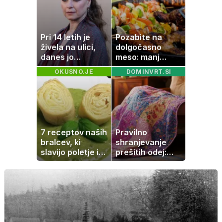
visokega
holesterola
Pri 14 letih je
Pozabite na
živela na ulici,
dolgočasno
danes jo
meso: manj
občuduje ves
maščobe, več
OKUSNO.JE
DOMINVRT.SI
svet
svežine
7 receptov naših
Pravilno
bralcev, ki
shranjevanje
slavijo poletje in
prešitih odej:
tradicijo
Kako ohraniti
družinsko
dediščino