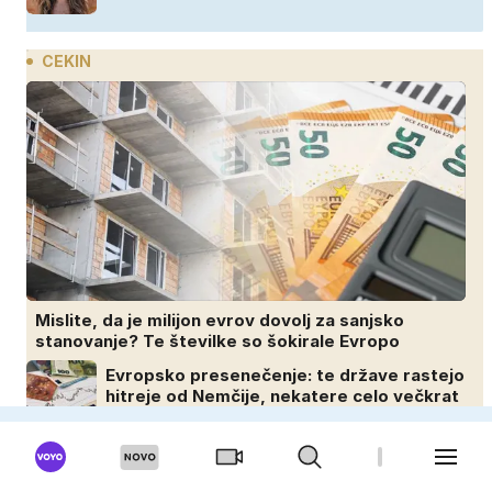
CEKIN
Mislite, da je milijon evrov dovolj za sanjsko
stanovanje? Te številke so šokirale Evropo
Evropsko presenečenje: te države rastejo
hitreje od Nemčije, nekatere celo večkrat
hitreje
Boj za plaže: vse manj brezplačnih, za