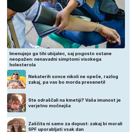
Imenujejo ga tihi ubijalec, saj pogosto ostane
neopažen: nenavadni simptomi visokega
holesterola
Nekaterih sonce nikoli ne opeče, razlog
zakaj, pa vas bo morda presenetil
Ste odraščali na kmetiji? Vaša imunost je
verjetno močnejša
Zaščita ni samo za dopust: zakaj bi morali
SPF uporabljati vsak dan