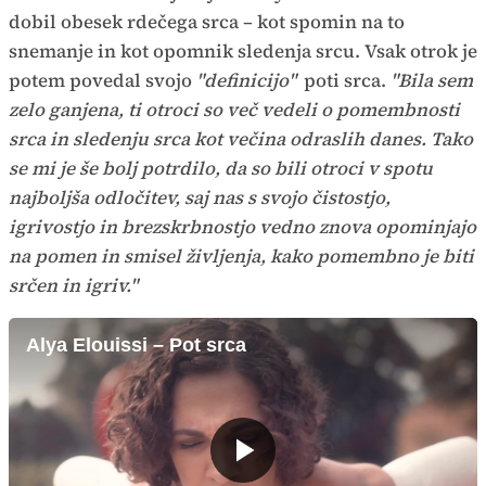
dobil obesek rdečega srca – kot spomin na to
snemanje in kot opomnik sledenja srcu. Vsak otrok je
potem povedal svojo
"definicijo"
poti srca.
"Bila sem
zelo ganjena, ti otroci so več vedeli o pomembnosti
srca in sledenju srca kot večina odraslih danes. Tako
se mi je še bolj potrdilo, da so bili otroci v spotu
najboljša odločitev, saj nas s svojo čistostjo,
igrivostjo in brezskrbnostjo vedno znova opominjajo
na pomen in smisel življenja, kako pomembno je biti
srčen in igriv."
Alya Elouissi – Pot srca