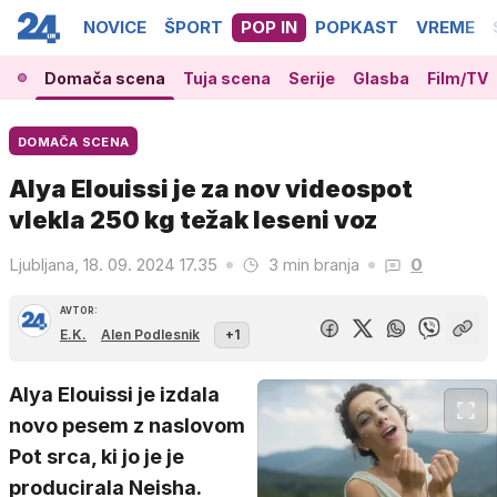
NOVICE
ŠPORT
POP IN
POPKAST
VREME
Domača scena
Tuja scena
Serije
Glasba
Film/TV
DOMAČA SCENA
Alya Elouissi je za nov videospot
vlekla 250 kg težak leseni voz
Ljubljana, 18. 09. 2024 17.35
3 min branja
0
AVTOR:
E.K.
Alen Podlesnik
+1
Alya Elouissi je izdala
novo pesem z naslovom
Pot srca, ki jo je je
producirala Neisha.