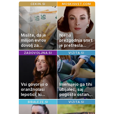
CEKIN.SI
MOSKISVET.COM
Mislite, da je
Njena
milijon evrov
prezgodnja smrt
dovolj za
je pretresla
sanjsko
modni svet: za
ZADOVOLJNA.SI
VIZITA.SI
stanovanje? Te
slavo se je
številke so
skrivala
šokirale Evropo
tragedija
Vsi govorijo o
Imenujejo ga tihi
oranžnolasi
ubijalec, saj
lepotici, ki
pogosto ostane
navdušuje s
neopažen:
BIBALEZE.SI
VIZITA.SI
skrivnostno
nenavadni
vlogo
simptomi