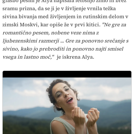
glasbo pesmi je Alya napisala letošnjo zimo in brez
sramu prizna, da se ji je v življenje vrnila težka
sivina bivanja med življenjem in rutinskim delom v
zimski Moskvi, kar opiše že v prvi kitici.
"Ne gre za
romantično pesem, nobene veze nima z
ljubezenskimi razmerji ... Gre za ponovno srečanje s
sivino, kako jo prebroditi in ponovno najti smisel
vsega in lastno moč,"
je iskrena Alya.
Otroci so s svojo igrivostjo in
Alya Elouissi je avtorica besedila in