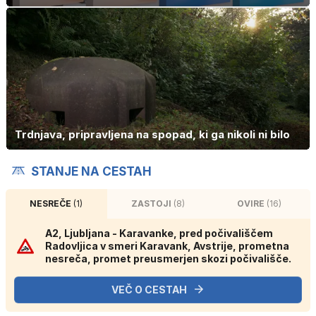
Trdnjava, pripravljena na spopad, ki ga nikoli ni bilo
STANJE NA CESTAH
NESREČE
(1)
ZASTOJI
(8)
OVIRE
(16)
A2, Ljubljana - Karavanke, pred počivališčem
Radovljica v smeri Karavank, Avstrije, prometna
nesreča, promet preusmerjen skozi počivališče.
VEČ O CESTAH