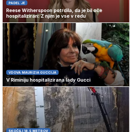
PADEL JE
Reese Witherspoon potrdila, da je bil oče
hospitaliziran: Z njim je vse v redu
VDOVA MAURIZIA GUCCIJA
V Riminiju hospitalizirana lady Gucci
SKOČILI 18,5 METROV