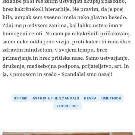
skladbe pa si res želim ustvarjati skupaj z zasedbo,
brez kakršnekoli hierarhije. Ne pravim, da je prej
bila, ampak sem vseeno imela neko glavno besedo.
Zdaj me predvsem zanima, kaj lahko ustvarimo v
homogeni celoti. Nimam pa nikakršnih pričakovanj,
samo neko oddaljeno vizijo, proti kateri bi rada šla z
zdravim mindsetom, v svojem tempu, brez
primerjanja in brez pritiska nase. Samo ustvarjanje,
druženje, medsebojna podpora, prijateljstvo, art. In
ja, s ponosom in srečo – Scandalsi smo nazaj!
ASTRID
ASTRID & THE SCANDALS
PEVKA
UMETNICA
IZGORELOST