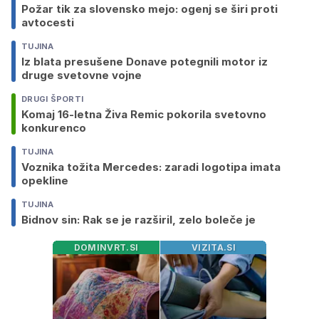
Požar tik za slovensko mejo: ogenj se širi proti
avtocesti
TUJINA
Iz blata presušene Donave potegnili motor iz
druge svetovne vojne
DRUGI ŠPORTI
Komaj 16-letna Živa Remic pokorila svetovno
konkurenco
TUJINA
Voznika tožita Mercedes: zaradi logotipa imata
opekline
TUJINA
Bidnov sin: Rak se je razširil, zelo boleče je
DOMINVRT.SI
VIZITA.SI