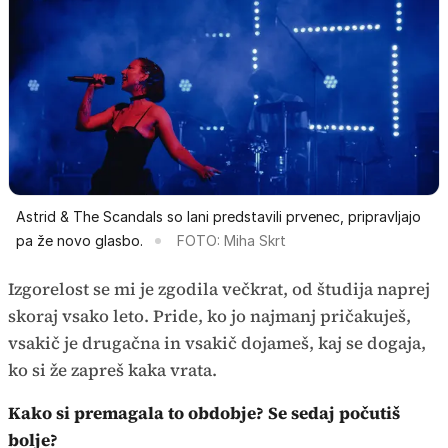
Astrid & The Scandals so lani predstavili prvenec, pripravljajo
pa že novo glasbo.
FOTO: Miha Skrt
Izgorelost se mi je zgodila večkrat, od študija naprej
skoraj vsako leto. Pride, ko jo najmanj pričakuješ,
vsakič je drugačna in vsakič dojameš, kaj se dogaja,
ko si že zapreš kaka vrata.
Kako si premagala to obdobje? Se sedaj počutiš
bolje?