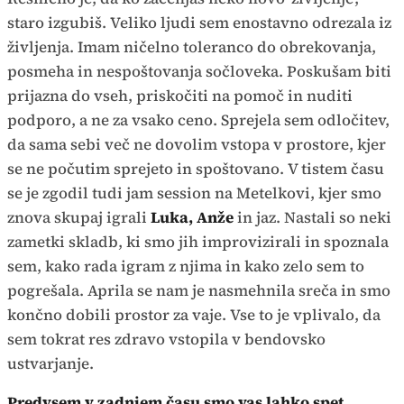
staro izgubiš. Veliko ljudi sem enostavno odrezala iz
življenja. Imam ničelno toleranco do obrekovanja,
posmeha in nespoštovanja sočloveka. Poskušam biti
prijazna do vseh, priskočiti na pomoč in nuditi
podporo, a ne za vsako ceno. Sprejela sem odločitev,
da sama sebi več ne dovolim vstopa v prostore, kjer
se ne počutim sprejeto in spoštovano. V tistem času
se je zgodil tudi jam session na Metelkovi, kjer smo
znova skupaj igrali
Luka, Anže
in jaz. Nastali so neki
zametki skladb, ki smo jih improvizirali in spoznala
sem, kako rada igram z njima in kako zelo sem to
pogrešala. Aprila se nam je nasmehnila sreča in smo
končno dobili prostor za vaje. Vse to je vplivalo, da
sem tokrat res zdravo vstopila v bendovsko
ustvarjanje.
Predvsem v zadnjem času smo vas lahko spet