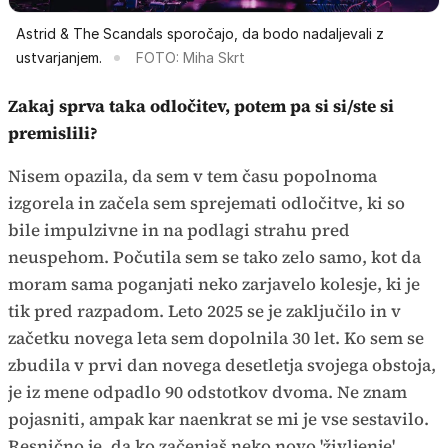
Astrid & The Scandals sporočajo, da bodo nadaljevali z
ustvarjanjem.
FOTO: Miha Skrt
Zakaj sprva taka odločitev, potem pa si si/ste si
premislili?
Nisem opazila, da sem v tem času popolnoma
izgorela in začela sem sprejemati odločitve, ki so
bile impulzivne in na podlagi strahu pred
neuspehom. Počutila sem se tako zelo samo, kot da
moram sama poganjati neko zarjavelo kolesje, ki je
tik pred razpadom. Leto 2025 se je zaključilo in v
začetku novega leta sem dopolnila 30 let. Ko sem se
zbudila v prvi dan novega desetletja svojega obstoja,
je iz mene odpadlo 90 odstotkov dvoma. Ne znam
pojasniti, ampak kar naenkrat se mi je vse sestavilo.
Resnično je, da ko začenjaš neko novo 'življenje',