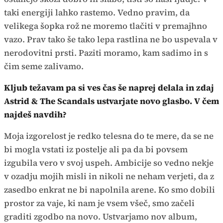
taki energiji lahko rastemo. Vedno pravim, da
velikega šopka rož ne moremo tlačiti v premajhno
vazo. Prav tako še tako lepa rastlina ne bo uspevala v
nerodovitni prsti. Paziti moramo, kam sadimo in s
čim seme zalivamo.
Kljub težavam pa si ves čas še naprej delala in zdaj
Astrid & The Scandals ustvarjate novo glasbo. V čem
najdeš navdih?
Moja izgorelost je redko telesna do te mere, da se ne
bi mogla vstati iz postelje ali pa da bi povsem
izgubila vero v svoj uspeh. Ambicije so vedno nekje
v ozadju mojih misli in nikoli ne neham verjeti, da z
zasedbo enkrat ne bi napolnila arene. Ko smo dobili
prostor za vaje, ki nam je vsem všeč, smo začeli
graditi zgodbo na novo. Ustvarjamo nov album,