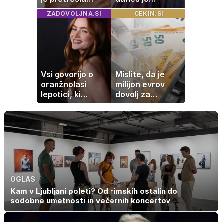
modni svet: za
občuduje ves
ZADOVOLJNA.SI
CEKIN.SI
slavo se je
svet
skrivala
tragedija
Vsi govorijo o
Mislite, da je
oranžnolasi
milijon evrov
lepotici, ki
dovolj za
navdušuje s
sanjsko
skrivnostno
stanovanje? Te
vlogo
številke so
šokirale Evropo
OGLAS
Kam v Ljubljani poleti? Od rimskih ostalin do
sodobne umetnosti in večernih koncertov