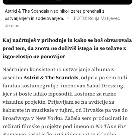
Astrid & The Scandals niso nikoli zares prenehali z
ustvarjanjem in sodelovanjem.
FOTO: Ronja Matijevec
Jerman
Kaj načrtuješ v prihodnje in kako se boš obvarovala
pred tem, da znova ne doživiš istega in se težave z
izgorelostjo ne ponovijo?
Načrtujem konsistentno ustvarjanje albuma z
zasedbo
Astrid & The Scandals
, odprla pa sem tudi
fundus kostumografije, imenovan Salad Dressing,
kjer si boste lahko izposodili kostume za razne
vizualne projekte. Prijavljam se na avdicije za
kabarete in muzikale v tujini, od Hrvaške pa vse do
Broadwaya v New Yorku. Začela sem producirati in
režirati filmske projekte pod imenom
No Time For
Romance
, izšel je že prvi videospot za skladbo