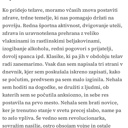
Ko pridejo težave, moramo včasih znova postaviti
zdrave, trdne temelje, ki nas pomagajo držati na
površju. Redna športna aktivnost, dvigovanje uteži,
zdrava in uravnotežena prehrana z veliko
vlakninami in rastlinskimi beljakovinami,
izogibanje alkoholu, redni pogovori s prijatelji,
dovolj spanca ipd. Klasike, ki pa jih v obdobju težav
radi zanemarimo. Vsak dan sem napisala tri strani v
dnevnik, kjer sem poskušala iskreno zapisati, kako
se počutim, predvsem pa sem malo izginila. Nehala
sem hoditi na dogodke, se družiti z ljudmi, ob
katerih sem se počutila anksiozno, in sebe res
postavila na prvo mesto. Nehala sem brati novice,
ker je trenutno stanje v svetu precej slabo, name pa
to zelo vpliva. Še vedno sem revolucionarka,
sovražim nasilje, ostro obsojam vojne in ostale