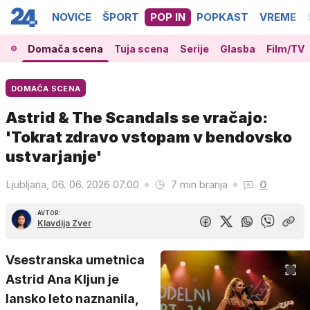
NOVICE
ŠPORT
POP IN
POPKAST
VREME
Domača scena
Tuja scena
Serije
Glasba
Film/TV
DOMAČA SCENA
Astrid & The Scandals se vračajo:
'Tokrat zdravo vstopam v bendovsko
ustvarjanje'
Ljubljana, 06. 06. 2026 07.00
7 min branja
0
AVTOR:
Klavdija Zver
Vsestranska umetnica
Astrid Ana Kljun je
lansko leto naznanila,