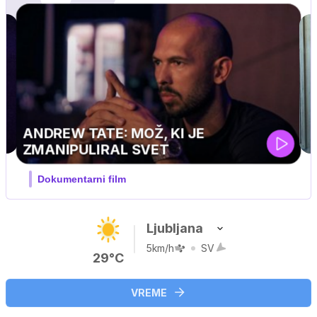
MOJ PRIJATELJ PINGVIN
Film meseca / družinski, pustolovski
Ljubljana
5km/h
SV
29°C
VREME