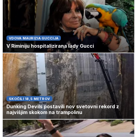
VDOVA MAURIZIA GUCCIJA
V Riminiju hospitalizirana lady Gucci
SKOČILI 18,5 METROV
Dunking Devils postavili nov svetovni rekord z
najvišjim skokom na trampolinu