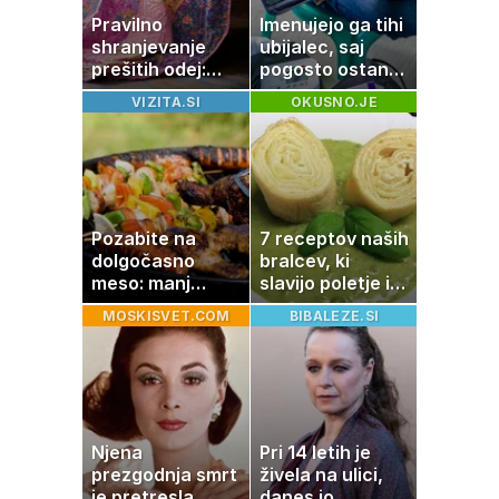
Pravilno
Imenujejo ga tihi
shranjevanje
ubijalec, saj
prešitih odej:
pogosto ostane
Kako ohraniti
neopažen:
VIZITA.SI
OKUSNO.JE
družinsko
nenavadni
dediščino
simptomi
visokega
holesterola
Pozabite na
7 receptov naših
dolgočasno
bralcev, ki
meso: manj
slavijo poletje in
maščobe, več
tradicijo
MOSKISVET.COM
BIBALEZE.SI
svežine
Njena
Pri 14 letih je
prezgodnja smrt
živela na ulici,
je pretresla
danes jo