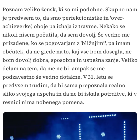
Poznam veliko žensk, ki so mi podobne. Skupno nam
je predvsem to, da smo perfekcionistke in 'over-
achieverke', oboje pa izhaja iz travme. Nekako se
nikoli nisem počutila, da sem dovolj. Še vedno me
prizadene, ko se pogovarjam z 'bližnjimi', pa imam
občutek, da ne glede na to, kaj vse bom dosegla, ne
bom dovolj dobra, sposobna in uspešna zanje. Veliko
delam na tem, da me ne bi, ampak se me
podzavestno še vedno dotakne. V 31. letu se
predvsem trudim, da bi sama prepoznala realno
sliko svojega uspeha in da ne bi iskala potrditve, ki v
resnici nima nobenega pomena.