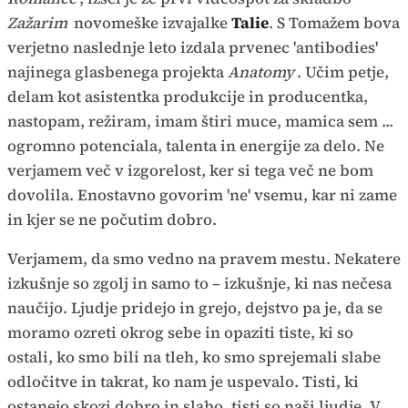
Zažarim
novomeške izvajalke
Talie
. S Tomažem bova
verjetno naslednje leto izdala prvenec 'antibodies'
najinega glasbenega projekta
Anatomy
. Učim petje,
delam kot asistentka produkcije in producentka,
nastopam, režiram, imam štiri muce, mamica sem ...
ogromno potenciala, talenta in energije za delo. Ne
verjamem več v izgorelost, ker si tega več ne bom
dovolila. Enostavno govorim 'ne' vsemu, kar ni zame
in kjer se ne počutim dobro.
Verjamem, da smo vedno na pravem mestu. Nekatere
izkušnje so zgolj in samo to – izkušnje, ki nas nečesa
naučijo. Ljudje pridejo in grejo, dejstvo pa je, da se
moramo ozreti okrog sebe in opaziti tiste, ki so
ostali, ko smo bili na tleh, ko smo sprejemali slabe
odločitve in takrat, ko nam je uspevalo. Tisti, ki
ostanejo skozi dobro in slabo, tisti so naši ljudje. V