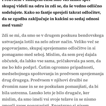
skupaj videli na odru in zdi se, da še vedno odlično
sodelujete. Kako so fantje sprejeli takrat odločitev,
da se zgodba zaključuje in kakšni so sedaj odnosi
med vami?
Zdi se mi, da smo se v drugem poskusu bendovskega
ustvarjanja lotili na zelo zdrav način. Veliko več se
pogovarjamo, skupaj sprejemamo odločitve in si
pomagamo med seboj. Mislim, da sem prej dajala
občutek, da lahko vse sama, pričakovala pa sem, da
me bo kdo podprl. Čutim ogromno pripadnosti,
medsebojnega spoštovanja in predvsem sprejemanja
drug drugega. Predvsem v njihovi družbi ne
dvomim nase in se ne poskušam pomanjšati, da bi
bila ustrezna. Lansko leto je bilo drugače, ker
mislim, da smo imeli vsi svoje težave in se nismo
zmogli zares pogovarjati. Enostavno si nisem