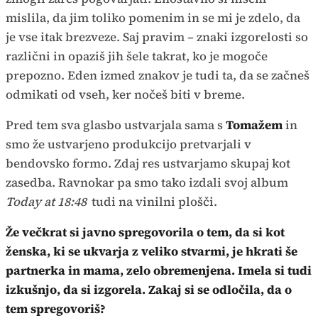
mislila, da jim toliko pomenim in se mi je zdelo, da
je vse itak brezveze. Saj pravim – znaki izgorelosti so
različni in opaziš jih šele takrat, ko je mogoče
prepozno. Eden izmed znakov je tudi ta, da se začneš
odmikati od vseh, ker nočeš biti v breme.
Pred tem sva glasbo ustvarjala sama s
Tomažem
in
smo že ustvarjeno produkcijo pretvarjali v
bendovsko formo. Zdaj res ustvarjamo skupaj kot
zasedba. Ravnokar pa smo tako izdali svoj album
Today at 18:48
tudi na vinilni plošči.
Že večkrat si javno spregovorila o tem, da si kot
ženska, ki se ukvarja z veliko stvarmi, je hkrati še
partnerka in mama, zelo obremenjena. Imela si tudi
izkušnjo, da si izgorela. Zakaj si se odločila, da o
tem spregovoriš?