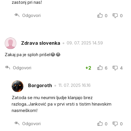
zastonj pri nas!
Odgovori
0
0
Zdrava slovenka
09. 07. 2025 14.59
Zakaj pa je sploh prišel😂😂
Odgovori
+2
6
4
Borgoroth
11. 07. 2025 16.16
Zatoda se mu neumni ljudje klanjajo brez
razloga..Janković pa v prvi vrsti s tistim hinavskim
nasmeškom!
Odgovori
0
0