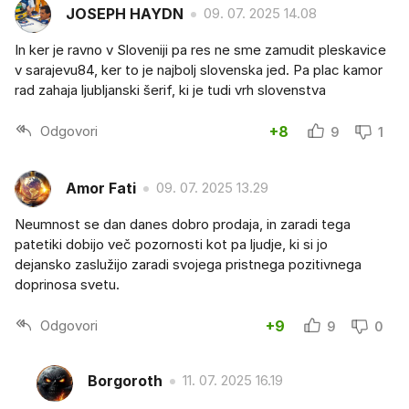
JOSEPH HAYDN
09. 07. 2025 14.08
In ker je ravno v Sloveniji pa res ne sme zamudit pleskavice
v sarajevu84, ker to je najbolj slovenska jed. Pa plac kamor
rad zahaja ljubljanski šerif, ki je tudi vrh slovenstva
Odgovori
+8
9
1
Amor Fati
09. 07. 2025 13.29
Neumnost se dan danes dobro prodaja, in zaradi tega
patetiki dobijo več pozornosti kot pa ljudje, ki si jo
dejansko zaslužijo zaradi svojega pristnega pozitivnega
doprinosa svetu.
Odgovori
+9
9
0
Borgoroth
11. 07. 2025 16.19