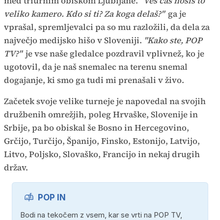
med triurnim obiskom Ljubljane.
"Ves čas nosiš to
veliko kamero. Kdo si ti? Za koga delaš?"
ga je
vprašal, spremljevalci pa so mu razložili, da dela za
največjo medijsko hišo v Sloveniji.
"Kako ste, POP
TV?"
je vse naše gledalce pozdravil vplivnež, ko je
ugotovil, da je naš snemalec na terenu snemal
dogajanje, ki smo ga tudi mi prenašali v živo.
Začetek svoje velike turneje je napovedal na svojih
družbenih omrežjih, poleg Hrvaške, Slovenije in
Srbije, pa bo obiskal še Bosno in Hercegovino,
Grčijo, Turčijo, Španijo, Finsko, Estonijo, Latvijo,
Litvo, Poljsko, Slovaško, Francijo in nekaj drugih
držav.
POP IN
Bodi na tekočem z vsem, kar se vrti na POP TV,