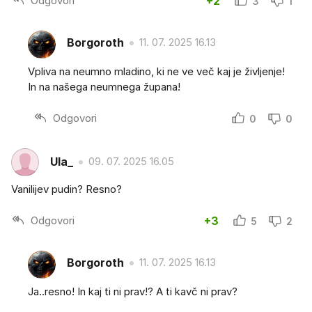
Odgovori
+2
3
1
Borgoroth
11. 07. 2025 16.13
Vpliva na neumno mladino, ki ne ve več kaj je življenje!
In na našega neumnega župana!
Odgovori
0
0
Ula_
09. 07. 2025 16.05
Vanilijev pudin? Resno?
Odgovori
+3
5
2
Borgoroth
11. 07. 2025 16.13
Ja..resno! In kaj ti ni prav!? A ti kavč ni prav?