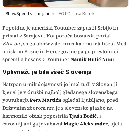
IShowSpeed v Ljubljani
FOTO: Luka Kotnik
Popoldne je ameriški Youtuber zapustil Srbijo in
pristal v Sarajevu. Kot poroča bosanski portal
Klix.ba
, so ga oboževalci pričakali na letališču. Med
obiskom Bosne in Hercegovine ga po prestolnici
spremlja bosanski Youtuber
Namik Đulić Nuni
.
Vplivnežu je bila všeč Slovenija
Natrpan urnik dejavnosti je imel tudi v Sloveniji,
kjer si je v družbi najbolj gledanega slovenskega
youtuberja
Pera Martića
ogledal Ljubljano, pred
Državnim zborom mu je s slovensko glasbo na
harmoniki obisk popestrila
Tjaša Božič
, s
čarovnijami ga je zabaval
Magic Aleksander
, ujela