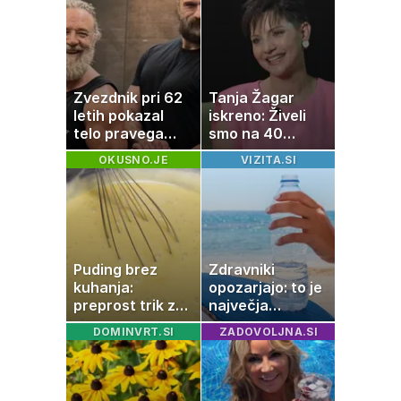
drugače?
Zvezdnik pri 62
Tanja Žagar
letih pokazal
iskreno: Živeli
telo pravega
smo na 40
gladiatorja
kvadratih, a
OKUSNO.JE
VIZITA.SI
imela sem vse,
kar otrok
potrebuje
Puding brez
Zdravniki
kuhanja:
opozarjajo: to je
preprost trik za
največja
pripravo v le
napaka, ki jo
DOMINVRT.SI
ZADOVOLJNA.SI
nekaj minutah
ljudje delajo med
vročino