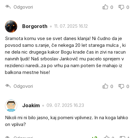
Odgovori
0
0
Borgoroth
11. 07. 2025 16.12
Sramota komu vse se svet danes klanja! Ni čudno da je
povsod samo s.ranje, če nekega 20 let starega mulca , ki
ne dela nic drugega kakor Bogu krade čas in zivi na racun
naivnih ljudi! Naš srboslav Jankovič mu pacelo sprejem v
rezidenci naredi..za po vrhu pa nam potem še mahajo iz
balkona mestne hise!
Odgovori
0
0
Joakim
09. 07. 2025 16.23
Nikoli mi ni bilo jasno, kaj pomeni vplivnez. In na koga lahko
on vpliva?