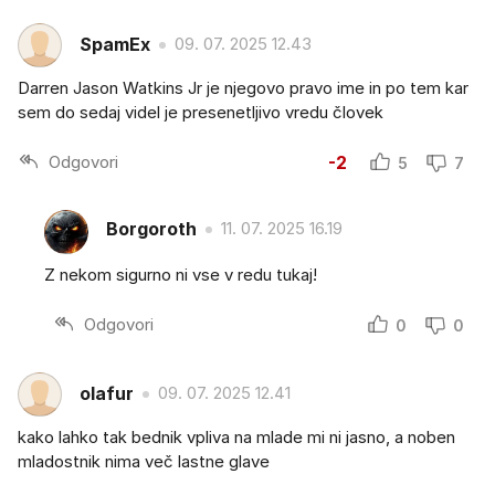
SpamEx
09. 07. 2025 12.43
Darren Jason Watkins Jr je njegovo pravo ime in po tem kar
sem do sedaj videl je presenetljivo vredu človek
Odgovori
-2
5
7
Borgoroth
11. 07. 2025 16.19
Z nekom sigurno ni vse v redu tukaj!
Odgovori
0
0
olafur
09. 07. 2025 12.41
kako lahko tak bednik vpliva na mlade mi ni jasno, a noben
mladostnik nima več lastne glave