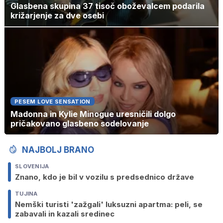
Glasbena skupina 37 tisoč oboževalcem podarila
križarjenje za dve osebi
PESEM LOVE SENSATION
Madonna in Kylie Minogue uresničili dolgo
pričakovano glasbeno sodelovanje
NAJBOLJ BRANO
SLOVENIJA
Znano, kdo je bil v vozilu s predsednico države
TUJINA
Nemški turisti 'zažgali' luksuzni apartma: peli, se
zabavali in kazali sredinec