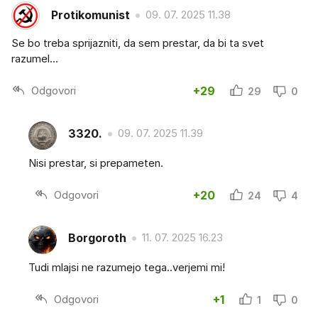
Protikomunist
09. 07. 2025 11.38
Se bo treba sprijazniti, da sem prestar, da bi ta svet
razumel...
Odgovori
+29
29
0
3320.
09. 07. 2025 11.39
Nisi prestar, si prepameten.
Odgovori
+20
24
4
Borgoroth
11. 07. 2025 16.23
Tudi mlajsi ne razumejo tega..verjemi mi!
Odgovori
+1
1
0