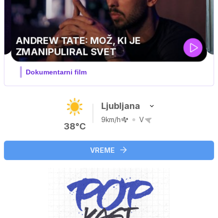
MOJ PRIJATELJ PINGVIN
Film meseca / družinski, pustolovski
Ljubljana
9km/h
V
38°C
VREME