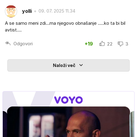
yolli
09. 07. 2025 11.34
A se samo meni zdi...ma njegovo obnašanje .....ko ta bi bil
avtist....
Odgovori
+19
22
3
Naloži več