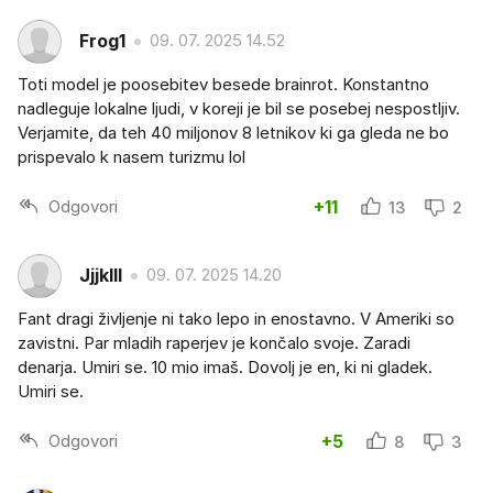
Frog1
09. 07. 2025 14.52
Toti model je poosebitev besede brainrot. Konstantno
nadleguje lokalne ljudi, v koreji je bil se posebej nespostljiv.
Verjamite, da teh 40 miljonov 8 letnikov ki ga gleda ne bo
prispevalo k nasem turizmu lol
Odgovori
+11
13
2
Jjjklll
09. 07. 2025 14.20
Fant dragi življenje ni tako lepo in enostavno. V Ameriki so
zavistni. Par mladih raperjev je končalo svoje. Zaradi
denarja. Umiri se. 10 mio imaš. Dovolj je en, ki ni gladek.
Umiri se.
Odgovori
+5
8
3