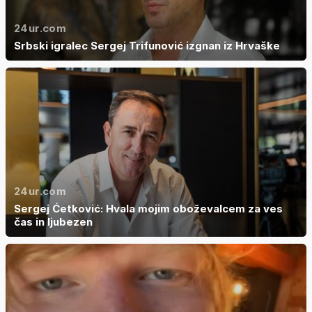
24ur.com
Srbski igralec Sergej Trifunović izgnan iz Hrvaške
24ur.com
Sergej Ćetković: Hvala mojim oboževalcem za ves
čas in ljubezen