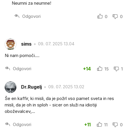
Neumni za neumne!
Odgovori
0
0
sims
09. 07. 2025 13.04
Ni nam pomoči....
Odgovori
+14
15
1
Dr.Rugelj
09. 07. 2025 13.02
Še en kaffir, ki misli, da je požrl vso pamet sveta in res
misli, da je oh in sploh - sicer on služi na idiotiji
oboževalcev,...
Odgovori
+11
11
0