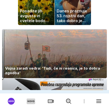
Posadite jih
Danes praznuje
avgusta in
53. rojstni dan,
cvetele bodo
tako dobro je
vse do zime
videti znana
Slovenka
Vojna zaradi vedra: 'Tudi, če ni resnica, je to dobra
zgodba'