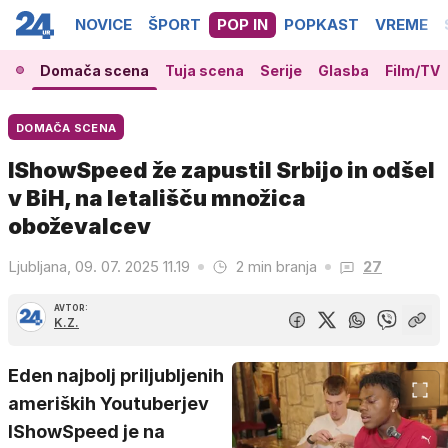
NOVICE
ŠPORT
POP IN
POPKAST
VREME
Domača scena
Tuja scena
Serije
Glasba
Film/TV
DOMAČA SCENA
IShowSpeed že zapustil Srbijo in odšel
v BiH, na letališču množica
oboževalcev
Ljubljana, 09. 07. 2025 11.19
2 min branja
27
AVTOR:
K.Z.
Eden najbolj priljubljenih
ameriških Youtuberjev
IShowSpeed je na