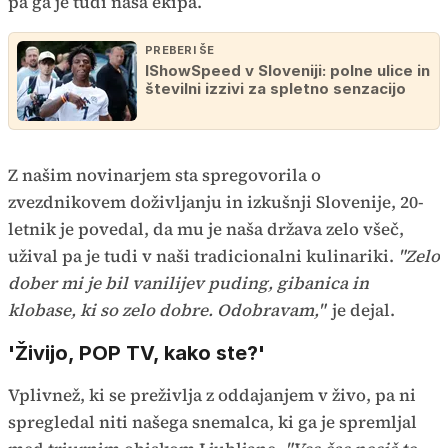
pa ga je tudi naša ekipa.
PREBERI ŠE
IShowSpeed v Sloveniji: polne ulice in
številni izzivi za spletno senzacijo
Z našim novinarjem sta spregovorila o
zvezdnikovem doživljanju in izkušnji Slovenije, 20-
letnik je povedal, da mu je naša država zelo všeč,
užival pa je tudi v naši tradicionalni kulinariki.
"Zelo
dober mi je bil vanilijev puding, gibanica in
klobase, ki so zelo dobre. Odobravam,"
je dejal.
'Živijo, POP TV, kako ste?'
Vplivnež, ki se preživlja z oddajanjem v živo, pa ni
spregledal niti našega snemalca, ki ga je spremljal