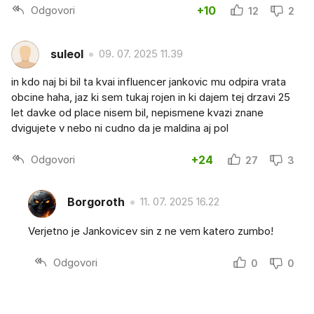
Odgovori
+10
12
2
suleol
09. 07. 2025 11.39
in kdo naj bi bil ta kvai influencer jankovic mu odpira vrata
obcine haha, jaz ki sem tukaj rojen in ki dajem tej drzavi 25
let davke od place nisem bil, nepismene kvazi znane
dvigujete v nebo ni cudno da je maldina aj pol
Odgovori
+24
27
3
Borgoroth
11. 07. 2025 16.22
Verjetno je Jankovicev sin z ne vem katero zumbo!
Odgovori
0
0