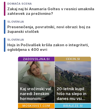
DOMAČA SCENA
Zakaj naj bi Anamaria Goltes v resnici umaknila
zahtevek za preživnino?
SLOVENIJA
Presenečenja, povratniki, novi obrazi: boj za
županski stolček
SLOVENIJA
Hojs in Počivalšek kršila zakon o integriteti,
oglobljena s 400 evri
ZADOVOLJNA.SI
CEKIN.SI
Kaj vročinski val
20-letnik kupil
naredi ženskim
hišo na slepo in
hormonom:
danes mu vsi
zakaj se poleti
zavidajo
MOSKISVET.COM
BIBALEZE.SI
počutimo