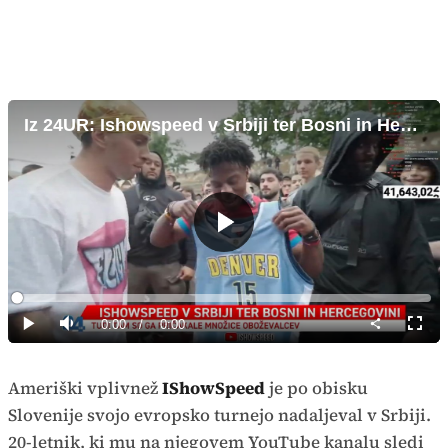
Iz 24UR: Ishowspeed v Srbiji ter Bosni in Hercegovini
Predvajaj
Loaded
:
0%
Current
0:00
/
Duration
0:00
Predvajaj
Tiho
Celoz
način
Time
Ameriški vplivnež
IShowSpeed
je po obisku
Slovenije svojo evropsko turnejo nadaljeval v Srbiji.
20-letnik, ki mu na njegovem YouTube kanalu sledi