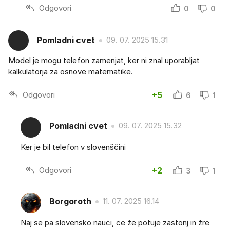
Odgovori
0
0
Pomladni cvet
09. 07. 2025 15.31
Model je mogu telefon zamenjat, ker ni znal uporabljat
kalkulatorja za osnove matematike.
Odgovori
+5
6
1
Pomladni cvet
09. 07. 2025 15.32
Ker je bil telefon v slovenščini
Odgovori
+2
3
1
Borgoroth
11. 07. 2025 16.14
Naj se pa slovensko nauci, ce že potuje zastonj in žre