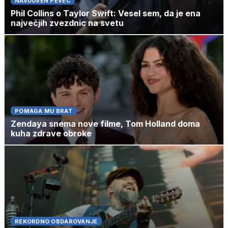
NAVDUŠEN PEVEC
Phil Collins o Taylor Swift: Vesel sem, da je ena
največjih zvezdnic na svetu
POMAGA MU BRAT
Zendaya snema nove filme, Tom Holland doma
kuha zdrave obroke
REKORDNO OBDAROVANJE