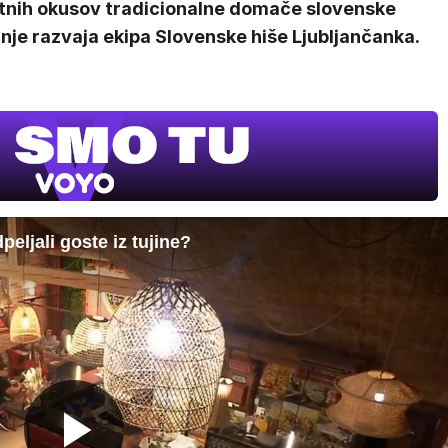
stnih okusov tradicionalne domače slovenske
nje razvaja ekipa Slovenske hiše Ljubljančanka.
eljali goste iz tujine?