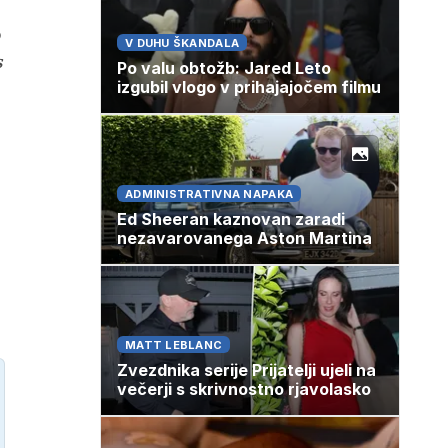
o
V DUHU ŠKANDALA
s
Po valu obtožb: Jared Leto
izgubil vlogo v prihajajočem filmu
ADMINISTRATIVNA NAPAKA
Ed Sheeran kaznovan zaradi
nezavarovanega Aston Martina
MATT LEBLANC
Zvezdnika serije Prijatelji ujeli na
večerji s skrivnostno rjavolasko