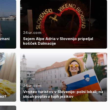
24ur.com
znani
Sejem Alpe Adria v Slovenijo pripeljal
košček Dalmacije
24ur.com
Vrnitev turistov v Slovenijo: polni lokali, na
nci?
ulicah poplava tujih jezikov