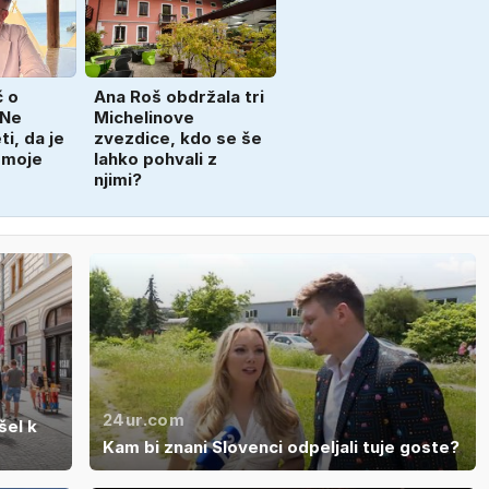
č o
Ana Roš obdržala tri
 Ne
Michelinove
i, da je
zvezdice, kdo se še
 moje
lahko pohvali z
njimi?
24ur.com
šel k
Kam bi znani Slovenci odpeljali tuje goste?