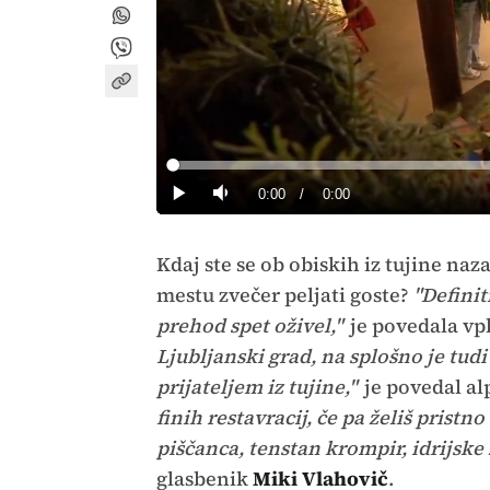
Loaded
:
0%
Current
0:00
/
Duration
0:00
Predvajaj
Tiho
Time
Kdaj ste se ob obiskih iz tujine na
mestu zvečer peljati goste?
"Definit
prehod spet oživel,"
je povedala vp
Ljubljanski grad, na splošno je tud
prijateljem iz tujine,"
je povedal al
finih restavracij, če pa želiš pristn
piščanca, tenstan krompir, idrijske 
glasbenik
Miki Vlahovič
.