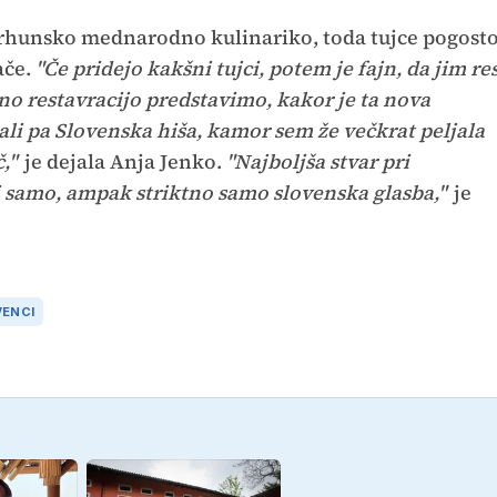
 vrhunsko mednarodno kulinariko, toda tujce pogost
ače.
"Če pridejo kakšni tujci, potem je fajn, da jim re
no restavracijo predstavimo, kakor je ta nova
ali pa Slovenska hiša, kamor sem že večkrat peljala
,"
je dejala Anja Jenko.
"Najboljša stvar pri
rti samo, ampak striktno samo slovenska glasba,"
je
VENCI