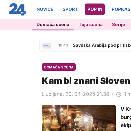
NOVICE
ŠPORT
POP IN
POPKAS
Domača scena
Tuja scena
Serije
10.40
Izjemne sušne razmere: do
10.43
Savdska Arabija pod pritisk
DOMAČA SCENA
Kam bi znani Slovenc
Ljubljana, 20. 04. 2025 21.38
1 m
V Kn
burg
ekip