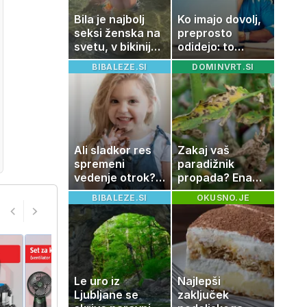
Bila je najbolj
Ko imajo dovolj,
seksi ženska na
preprosto
svetu, v bikiniju
odidejo: to
znova navdušila
znamenje
BIBALEZE.SI
DOMINVRT.SI
najpogosteje da
odpoved
Ali sladkor res
Zakaj vaš
spremeni
paradižnik
vedenje otrok?
propada? Ena
Znanost ponuja
napaka lahko
BIBALEZE.SI
OKUSNO.JE
presenetljiv
uniči rastline –
odgovor
tako jih rešite
Le uro iz
Najlepši
Ljubljane se
zaključek