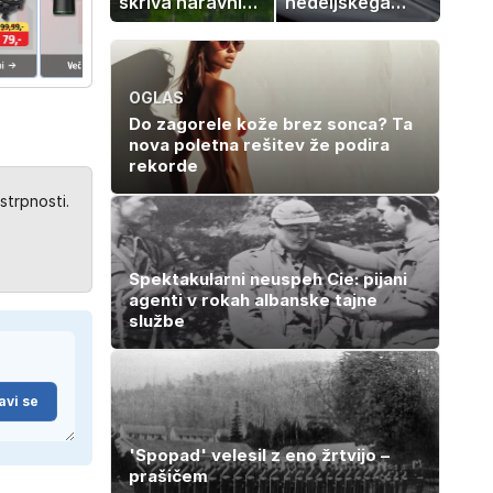
skriva naravni
nedeljskega
čudež, ki je kot
kosila: 8 sladic
ustvarjen za
brez peke, ki se
družinski izlet
jih vsi veselijo
OGLAS
Do zagorele kože brez sonca? Ta
nova poletna rešitev že podira
rekorde
strpnosti.
Spektakularni neuspeh Cie: pijani
agenti v rokah albanske tajne
službe
avi se
'Spopad' velesil z eno žrtvijo –
prašičem