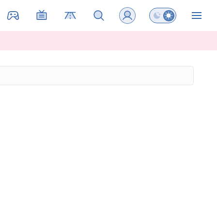
Preklopi barvni na
ZIN