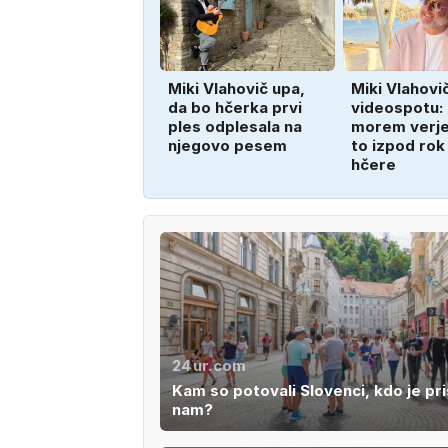
Miki Vlahovič upa,
Miki Vlahovi
da bo hčerka prvi
videospotu:
ples odplesala na
morem verjet
njegovo pesem
to izpod rok
hčere
24ur.com
Kam so potovali Slovenci, kdo je pri
nam?