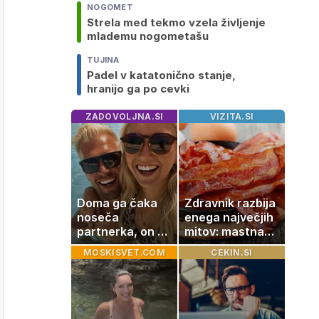
NOGOMET
Strela med tekmo vzela življenje
mlademu nogometašu
TUJINA
Padel v katatonično stanje,
hranijo ga po cevki
ZADOVOLJNA.SI
VIZITA.SI
Doma ga čaka
Zdravnik razbija
noseča
enega največjih
partnerka, on pa
mitov: mastna
dopustuje z
jetra ne
MOSKISVET.COM
CEKIN.SI
drugo
nastanejo
zaradi slanine,
temveč zaradi
živila, ki ga
imamo vsi radi