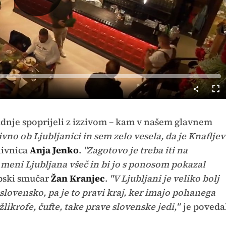
Predvajaj
Cel
nač
zadnje spoprijeli z izzivom – kam v našem glavnem
ivno ob Ljubljanici in sem zelo vesela, da je Knafljev
livnica
Anja Jenko
.
"Zagotovo je treba iti na
i meni Ljubljana všeč in bi jo s ponosom pokazal
pski smučar
Žan Kranjec
.
"V Ljubljani je veliko bolj
o slovensko, pa je to pravi kraj, ker imajo pohanega
žlikrofe, čufte, take prave slovenske jedi,"
je poveda