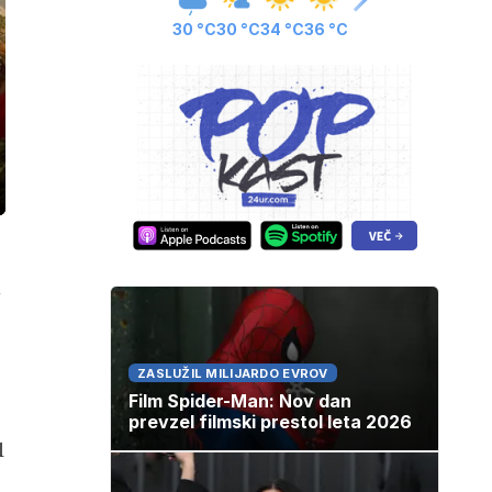
30 °C
30 °C
34 °C
36 °C
ozaslonski
in
ZASLUŽIL MILIJARDO EVROV
Film Spider-Man: Nov dan
prevzel filmski prestol leta 2026
l