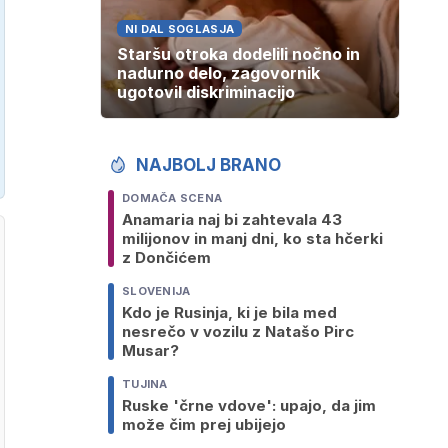
NI DAL SOGLASJA
Staršu otroka dodelili nočno in
nadurno delo, zagovornik
ugotovil diskriminacijo
NAJBOLJ BRANO
DOMAČA SCENA
Anamaria naj bi zahtevala 43
milijonov in manj dni, ko sta hčerki
z Dončićem
SLOVENIJA
Kdo je Rusinja, ki je bila med
nesrečo v vozilu z Natašo Pirc
Musar?
TUJINA
Ruske 'črne vdove': upajo, da jim
može čim prej ubijejo