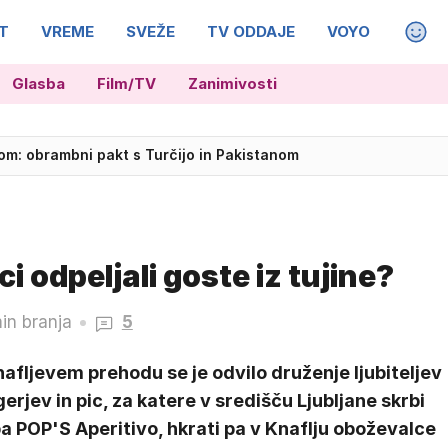
T
VREME
SVEŽE
TV ODDAJE
VOYO
MAGA
Glasba
Film/TV
Zanimivosti
 normalnosti manjka 100 mm padavin
om: obrambni pakt s Turčijo in Pakistanom
i odpeljali goste iz tujine?
in branja
5
afljevem prehodu se je odvilo druženje ljubiteljev
erjev in pic, za katere v središču Ljubljane skrbi
a POP'S Aperitivo, hkrati pa v Knaflju oboževalce