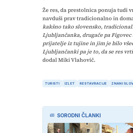
Že res, da prestolnica ponuja tudi
navduši prav tradicionalno in dom
kakšno tako slovensko, tradicional
Ljubljančanka, drugače pa Figovec 
prijatelje iz tujine in jim je bilo všeč
Ljubljančanki pa je to, da se res v
dodal Miki Vlahovič.
TURISTI
IZLET
RESTAVRACIJE
ZNANI SLO
SORODNI ČLANKI