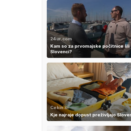
24ur.com
Kam so za prvomajske počitnice šli 
Slovenci?
Cekin.si
Kje najraje dopust preživljajo Slove