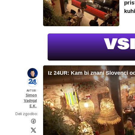
pri
kuhi
Iz 24UR: Kam bi znani Slovenci odp
AVTOR:
Simon
Vadnjal
E.K.
Deli zgodbo: