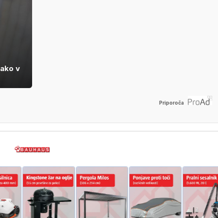
kako v
Priporoča