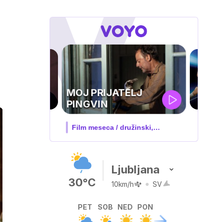
UEFA
SUPERPOKAL
V živo na VOYO: sreda ob 20.30
Ljubljana
30°C
10km/h
SV
PET
SOB
NED
PON