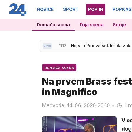
NOVICE
ŠPORT
POP IN
POPKAS
Domača scena
Tuja scena
Serije
11.12
Hojs in Počivalšek kršila zako
11.17
Presenečenja, povratniki, no
DOMAČA SCENA
Na prvem Brass fest
in Magnifico
Medvode, 14. 06. 2026 20.10
1 m
V os
dogo