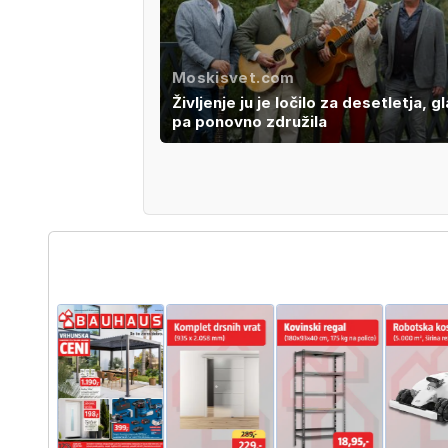
Moskisvet.com
Življenje ju je ločilo za desetletja, g
pa ponovno združila