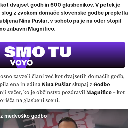
kot dvajset godb in 600 glasbenikov. V petek je
j slog z zvokom domače slovenske godbe prepletla
jubljena Nina Pušlar, v soboto pa je na oder stopil
no zabavni Magnifico.
sno zavzeli člani več kot dvajsetih domačih godb,
pila ena in edina
Nina Pušlar
skupaj z
Godbo
dnji večer, ko je občinstvo pozdravil
Magnifico
– kot
zorišča na glasbeni sceni.
ar z medvoško godbo