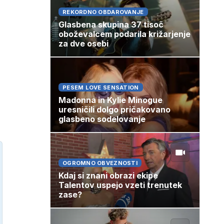
REKORDNO OBDAROVANJE
Glasbena skupina 37 tisoč
oboževalcem podarila križarjenje
za dve osebi
PESEM LOVE SENSATION
Madonna in Kylie Minogue
uresničili dolgo pričakovano
glasbeno sodelovanje
OGROMNO OBVEZNOSTI
Kdaj si znani obrazi ekipe
Talentov uspejo vzeti trenutek
zase?