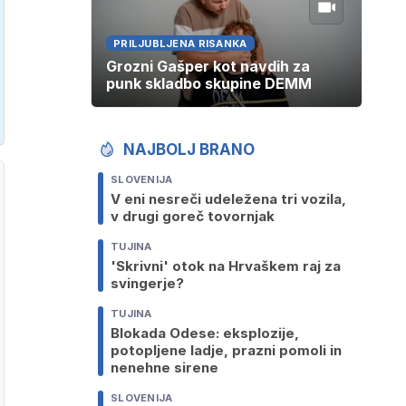
PRILJUBLJENA RISANKA
Grozni Gašper kot navdih za
punk skladbo skupine DEMM
NAJBOLJ BRANO
SLOVENIJA
V eni nesreči udeležena tri vozila,
v drugi goreč tovornjak
TUJINA
'Skrivni' otok na Hrvaškem raj za
svingerje?
TUJINA
Blokada Odese: eksplozije,
potopljene ladje, prazni pomoli in
nenehne sirene
SLOVENIJA