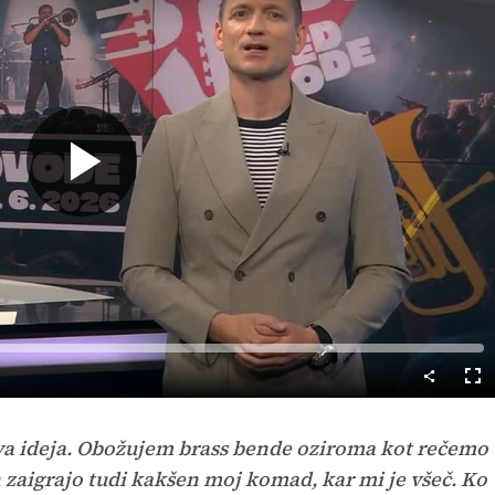
Predvajaj
Cel
nač
hova ideja. Obožujem brass bende oziroma kot rečemo
 zaigrajo tudi kakšen moj komad, kar mi je všeč. Ko