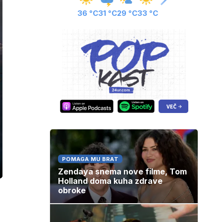
36 °C
31 °C
29 °C
33 °C
POMAGA MU BRAT
Zendaya snema nove filme, Tom
ozaslonski
in
Holland doma kuha zdrave
obroke