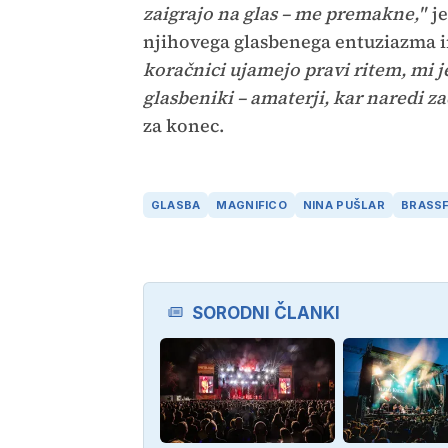
zaigrajo na glas – me premakne,"
je
njihovega glasbenega entuziazma i
koračnici ujamejo pravi ritem, mi je
glasbeniki – amaterji, kar naredi za
za konec.
GLASBA
MAGNIFICO
NINA PUŠLAR
BRASS
SORODNI ČLANKI