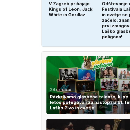
V Zagreb prihajajo
Odštevanje 
Kings of Leon, Jack
Festivala La
White in Gorillaz
in cvetje se 
začelo: znani
prvi zmagova
Laško glasb
poligona!
24ur.com
Razkrivamo glasbene talente, ki se
letos potegovali za nastop na 61. fe
Laško Pivo in cvetje!