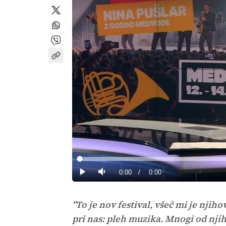
Loaded
:
0%
Current
0:00
/
Duration
0:00
Predvajaj
Tiho
Time
"To je nov festival, všeč mi je nji
pri nas: pleh muzika. Mnogi od njih