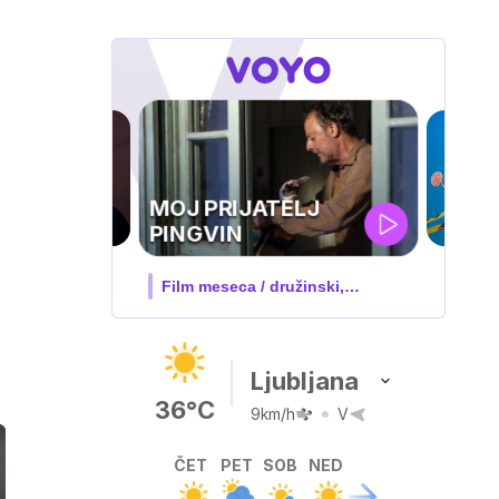
IQ 160
Nova hrvaška serija
Ljubljana
36°C
9km/h
V
ČET
PET
SOB
NED