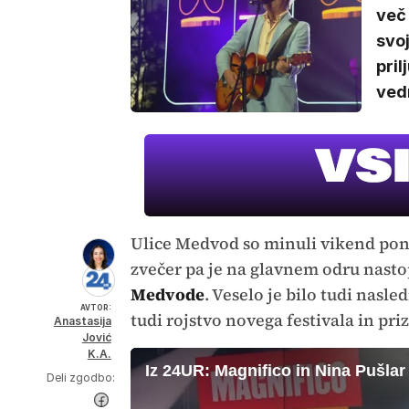
več 
svo
pril
ved
Ulice Medvod so minuli vikend pono
zvečer pa je na glavnem odru nasto
Medvode
. Veselo je bilo tudi nasle
AVTOR:
tudi rojstvo novega festivala in pri
Anastasija
Jović
K.A.
Iz 24UR: Magnifico in Nina Pušl
Deli zgodbo: