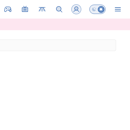
Preklopi barvni na
ZIN