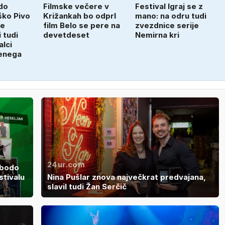
do
Filmske večere v
Festival Igraj se z
ško Pivo
Križankah bo odprl
mano: na odru tudi
je
film Belo se pere na
zvezdnice serije
 tudi
devetdeset
Nemirna kri
lci
enega
24ur.com
 bodo
stivalu
Nina Pušlar znova največkrat predvajana,
slavil tudi Žan Serčič