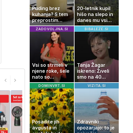
Puding brez
20-letnik kupil
kuhanja? S tem
hišo na slepo in
preprostim
danes mu vsi
trikom bo
zavidajo
ZADOVOLJNA.SI
BIBALEZE.SI
pripravljen v
nekaj minutah
Vsi so strmeli v
Tanja Žagar
njene roke, šele
iskreno: Živeli
nato so
smo na 40
ugotovili, kaj
kvadratih, a
DOMINVRT.SI
VIZITA.SI
drži
imela sem vse,
kar otrok
potrebuje
Posadite jih
Zdravniki
avgusta in
opozarjajo: to je