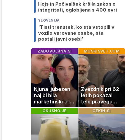
Hojs in Počivalšek kršila zakon o
integriteti, oglobljena s 400 evri
SLOVENIJA
'Tisti trenutek, ko sta vstopili v
vozilo varovane osebe, sta
postali javni osebi'
ZADOVOLJNA.SI
MOSKISVET.COM
Njuna ljubezen
Zvezdnik pri 62
naj bi bila
letih pokazal
marketinški trik,
telo pravega
tako se odzivata
gladiatorja
OKUSNO.JE
CEKIN.SI
na govorice