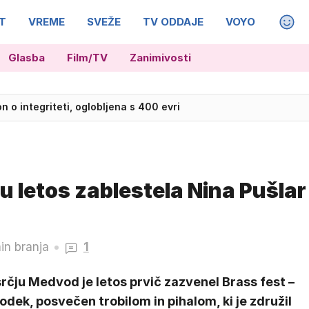
T
VREME
SVEŽE
TV ODDAJE
VOYO
MAGA
Glasba
Film/TV
Zanimivosti
n o integriteti, oglobljena s 400 evri
vi obrazi: boj za županski stolček
u letos zablestela Nina Pušlar
in branja
1
rčju Medvod je letos prvič zazvenel Brass fest –
dek, posvečen trobilom in pihalom, ki je združil