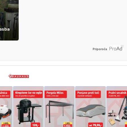
lasba
Priporoča