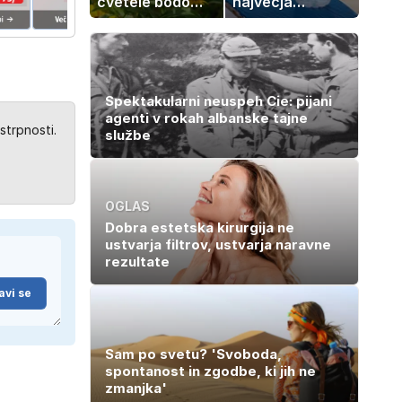
cvetele bodo
največja
vse do zime
napaka, ki jo
ljudje delajo med
vročino
Spektakularni neuspeh Cie: pijani
agenti v rokah albanske tajne
strpnosti.
službe
OGLAS
Dobra estetska kirurgija ne
ustvarja filtrov, ustvarja naravne
rezultate
avi se
Sam po svetu? 'Svoboda,
spontanost in zgodbe, ki jih ne
zmanjka'