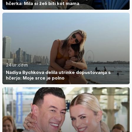
hčerka: Mila si želi biti kot mama
24ur.com
Nadiya Bychkova delila utrinke dopustovanja s
hčerjo: Moje srce je polno