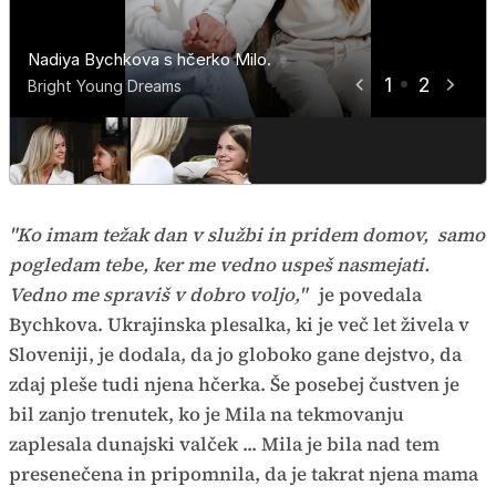
Tudi njena hčerka je nadobudna
Nadiya Bychkova s hčerko Milo.
plesalka.
1
2
Bright Young Dreams
Bright Young Dreams
"Ko imam težak dan v službi in pridem domov, samo
pogledam tebe, ker me vedno uspeš nasmejati.
Vedno me spraviš v dobro voljo,"
je povedala
Bychkova. Ukrajinska plesalka, ki je več let živela v
Sloveniji, je dodala, da jo globoko gane dejstvo, da
zdaj pleše tudi njena hčerka. Še posebej čustven je
bil zanjo trenutek, ko je Mila na tekmovanju
zaplesala dunajski valček ... Mila je bila nad tem
presenečena in pripomnila, da je takrat njena mama