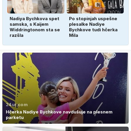
Nadiya Bychkova spet
Po stopinjah uspešne
samska, s Kaijem
plesalke Nadiye
Widdringtonom sta se
Bychkove tudi hčerka
razšla
Mila
24ur.com
Hčerka Nadiye Bychkove navdušuje na plesnem
parketu