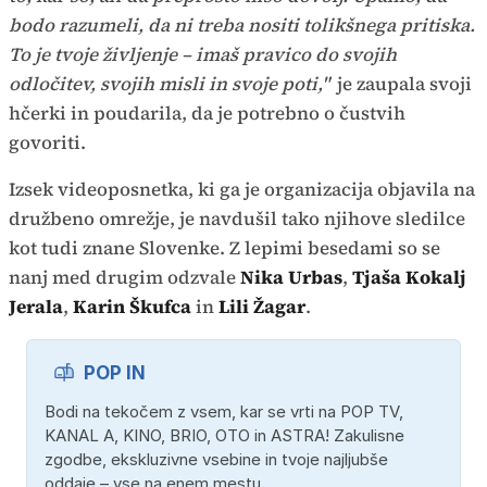
bodo razumeli, da ni treba nositi tolikšnega pritiska.
To je tvoje življenje – imaš pravico do svojih
odločitev, svojih misli in svoje poti,"
je zaupala svoji
hčerki in poudarila, da je potrebno o čustvih
govoriti.
Izsek videoposnetka, ki ga je organizacija objavila na
družbeno omrežje, je navdušil tako njihove sledilce
kot tudi znane Slovenke. Z lepimi besedami so se
nanj med drugim odzvale
Nika Urbas
,
Tjaša Kokalj
Jerala
,
Karin Škufca
in
Lili Žagar
.
POP IN
Bodi na tekočem z vsem, kar se vrti na POP TV,
KANAL A, KINO, BRIO, OTO in ASTRA! Zakulisne
zgodbe, ekskluzivne vsebine in tvoje najljubše
oddaje – vse na enem mestu.