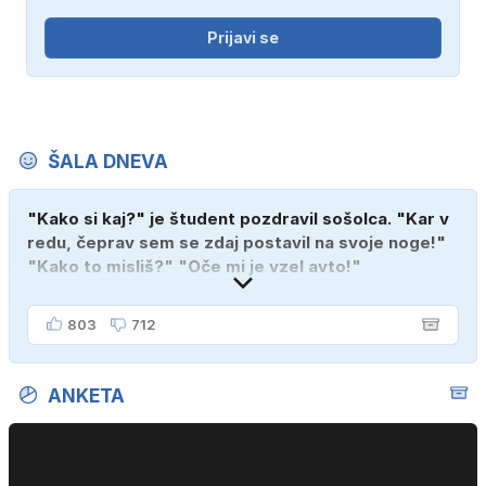
Prijavi se
ŠALA DNEVA
"Kako si kaj?" je študent pozdravil sošolca. "Kar v
redu, čeprav sem se zdaj postavil na svoje noge!"
"Kako to misliš?" "Oče mi je vzel avto!"
803
712
ANKETA