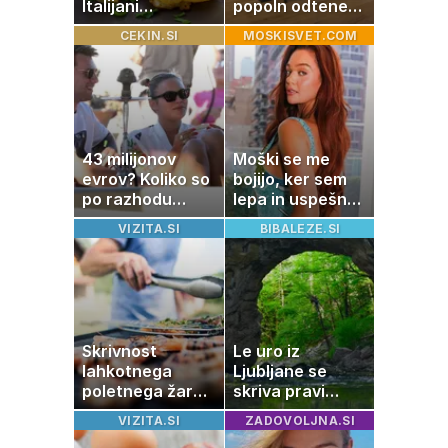
Italijani
popoln odtenek
pripravijo
za vaš dom
CEKIN.SI
MOSKISVET.COM
slastne ocvrte
bučke
43 milijonov
Moški se me
evrov? Koliko so
bojijo, ker sem
po razhodu
lepa in uspešna:
zahtevale ali
Misica razkrila,
VIZITA.SI
BIBALEZE.SI
prejele
zakaj je še
partnerice
vedno samska
športnih
zvezdnikov
Skrivnost
Le uro iz
lahkotnega
Ljubljane se
poletnega žara,
skriva pravi
po katerem ne
naravni čudež:
VIZITA.SI
ZADOVOLJNA.SI
boste
izlet, ki bo