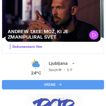
MOJ PRIJATELJ PINGVIN
Film meseca / družinski, pustolovski
Ljubljana
5km/h
S
24°C
VREME