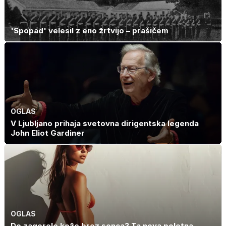
'Spopad' velesil z eno žrtvijo – prašičem
OGLAS
V Ljubljano prihaja svetovna dirigentska legenda
John Eliot Gardiner
OGLAS
Do zagorele kože brez sonca? Ta nova poletna