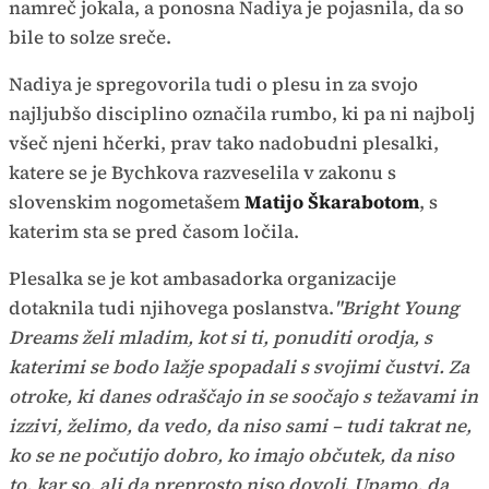
namreč jokala, a ponosna Nadiya je pojasnila, da so
bile to solze sreče.
Nadiya je spregovorila tudi o plesu in za svojo
najljubšo disciplino označila rumbo, ki pa ni najbolj
všeč njeni hčerki, prav tako nadobudni plesalki,
katere se je Bychkova razveselila v zakonu s
slovenskim nogometašem
Matijo Škarabotom
, s
katerim sta se pred časom ločila.
Plesalka se je kot ambasadorka organizacije
dotaknila tudi njihovega poslanstva.
"Bright Young
Dreams želi mladim, kot si ti, ponuditi orodja, s
katerimi se bodo lažje spopadali s svojimi čustvi. Za
otroke, ki danes odraščajo in se soočajo s težavami in
izzivi, želimo, da vedo, da niso sami – tudi takrat ne,
ko se ne počutijo dobro, ko imajo občutek, da niso
to, kar so, ali da preprosto niso dovolj. Upamo, da