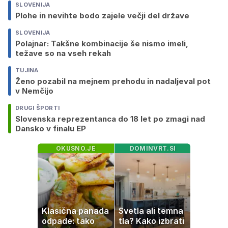
SLOVENIJA
Plohe in nevihte bodo zajele večji del države
SLOVENIJA
Polajnar: Takšne kombinacije še nismo imeli,
težave so na vseh rekah
TUJINA
Ženo pozabil na mejnem prehodu in nadaljeval pot
v Nemčijo
DRUGI ŠPORTI
Slovenska reprezentanca do 18 let po zmagi nad
Dansko v finalu EP
OKUSNO.JE
DOMINVRT.SI
Klasična panada
Svetla ali temna
odpade: tako
tla? Kako izbrati