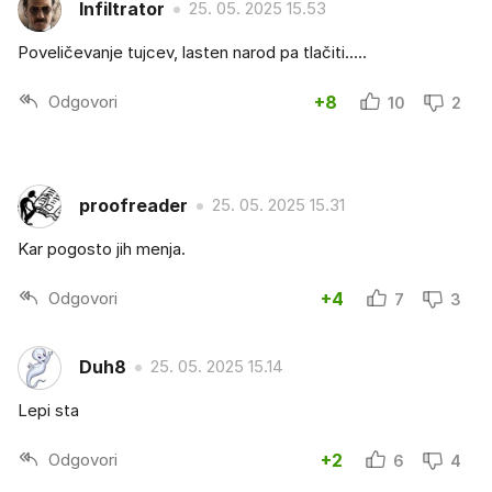
Infiltrator
25. 05. 2025 15.53
Poveličevanje tujcev, lasten narod pa tlačiti.....
Odgovori
+8
10
2
proofreader
25. 05. 2025 15.31
Kar pogosto jih menja.
Odgovori
+4
7
3
Duh8
25. 05. 2025 15.14
Lepi sta
Odgovori
+2
6
4