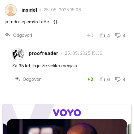
inside1
25. 05. 2025 15.06
ja tudi njej emšo teče...:))
Odgovori
+0
4
4
proofreader
25. 05. 2025 15.36
Za 35 let jih je že veliko menjala.
Odgovori
+2
6
4