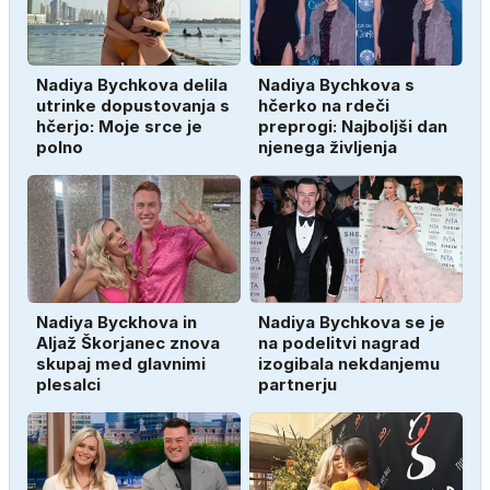
Nadiya Bychkova delila
Nadiya Bychkova s
utrinke dopustovanja s
hčerko na rdeči
hčerjo: Moje srce je
preprogi: Najboljši dan
polno
njenega življenja
Nadiya Byckhova in
Nadiya Bychkova se je
Aljaž Škorjanec znova
na podelitvi nagrad
skupaj med glavnimi
izogibala nekdanjemu
plesalci
partnerju