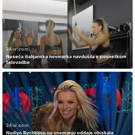
24ur.com
Noseča italijanska novinarka navdušila s posnetkom
telovadbe
24ur.com
Nadiyo Bychkovo na snemanju oddaje obiskala