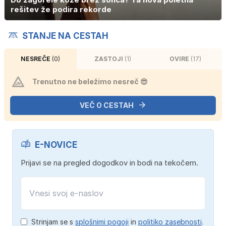
rešitev že podira rekorde
STANJE NA CESTAH
NESREČE
(0)
ZASTOJI
(1)
OVIRE
(17)
Trenutno ne beležimo nesreč 😎
VEČ O CESTAH
E-NOVICE
Prijavi se na pregled dogodkov in bodi na tekočem.
Strinjam se s
splošnimi pogoji
in
politiko zasebnosti
.