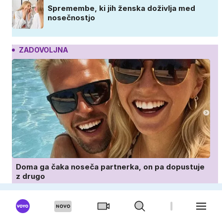
Spremembe, ki jih ženska doživlja med
nosečnostjo
ZADOVOLJNA
Doma ga čaka noseča partnerka, on pa dopustuje
z drugo
Slovenka obračala poglede v krilu, ki je
obnorelo ženske po vsem svetu