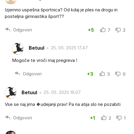
Izjemno uspešna športnica? Od kdaj je ples na drogu in
posteljna gimnastika šport??
Odgovori
+5
7
2
Betuul
25. 05. 2025 17.47
Mogoče te vroči maj pregreva !
Odgovori
+3
3
0
Betuul
25. 05. 2025 16.07
Vse se naj jima 🍀udejanji prav! Pa na atija slo ne pozabiti
Odgovori
+1
2
1