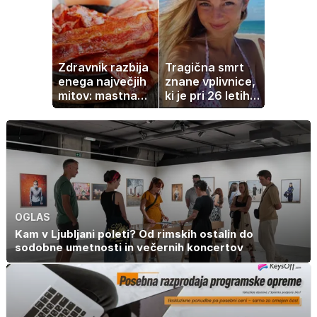
potrebovali
navdušil otroke
popoldanskega
spanca
Zdravnik razbija
Tragična smrt
enega največjih
znane vplivnice,
mitov: mastna
ki je pri 26 letih
jetra ne
izgubila boj z
nastanejo zaradi
boleznijo
slanine, temveč
zaradi živila, ki
ga imamo vsi
radi
OGLAS
Kam v Ljubljani poleti? Od rimskih ostalin do
sodobne umetnosti in večernih koncertov