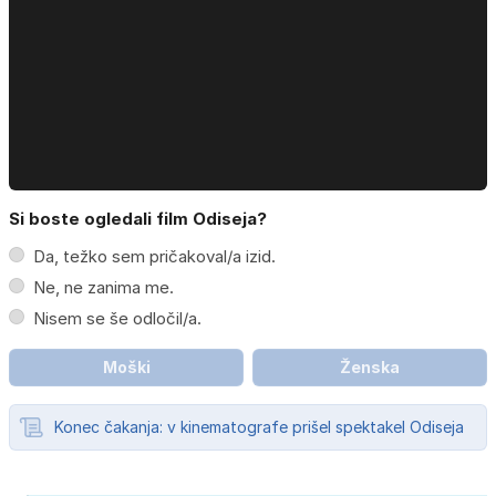
Si boste ogledali film Odiseja?
Da, težko sem pričakoval/a izid.
Ne, ne zanima me.
Nisem se še odločil/a.
Moški
Ženska
Konec čakanja: v kinematografe prišel spektakel Odiseja