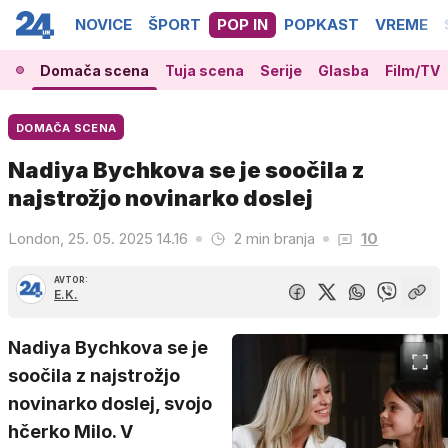
NOVICE
ŠPORT
POP IN
POPKAST
VREME
Domača scena
Tuja scena
Serije
Glasba
Film/TV
DOMAČA SCENA
Nadiya Bychkova se je soočila z
najstrožjo novinarko doslej
London, 25. 05. 2025 14.16
2 min branja
10
AVTOR:
E.K.
Nadiya Bychkova se je
soočila z najstrožjo
novinarko doslej, svojo
hčerko Milo. V