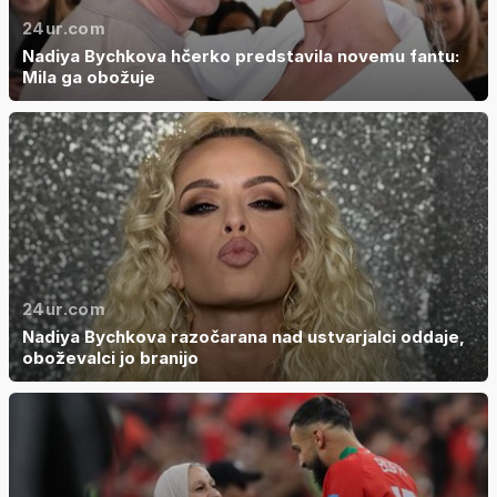
24ur.com
Nadiya Bychkova hčerko predstavila novemu fantu:
Mila ga obožuje
24ur.com
Nadiya Bychkova razočarana nad ustvarjalci oddaje,
oboževalci jo branijo