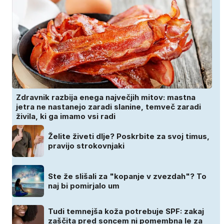
Zdravnik razbija enega največjih mitov: mastna
jetra ne nastanejo zaradi slanine, temveč zaradi
živila, ki ga imamo vsi radi
Želite živeti dlje? Poskrbite za svoj timus,
pravijo strokovnjaki
Ste že slišali za "kopanje v zvezdah"? To
naj bi pomirjalo um
Tudi temnejša koža potrebuje SPF: zakaj
zaščita pred soncem ni pomembna le za