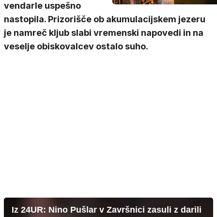
vendarle uspešno
nastopila. Prizorišče ob akumulacijskem jezeru
je namreč kljub slabi vremenski napovedi in na
veselje obiskovalcev ostalo suho.
Iz 24UR: Nino Pušlar v Završnici zasuli z darili