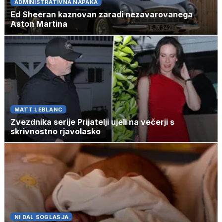
ADMINISTRATIVNA NAPAKA
Ed Sheeran kaznovan zaradi nezavarovanega
Aston Martina
MATT LEBLANC
Zvezdnika serije Prijatelji ujeli na večerji s
skrivnostno rjavolasko
NI DAL SOGLASJA