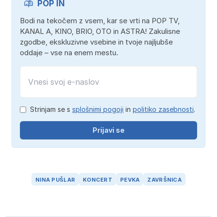
POP IN
Bodi na tekočem z vsem, kar se vrti na POP TV,
KANAL A, KINO, BRIO, OTO in ASTRA! Zakulisne
zgodbe, ekskluzivne vsebine in tvoje najljubše
oddaje – vse na enem mestu.
Strinjam se s
splošnimi pogoji
in
politiko zasebnosti
.
Prijavi se
NINA PUŠLAR
KONCERT
PEVKA
ZAVRŠNICA