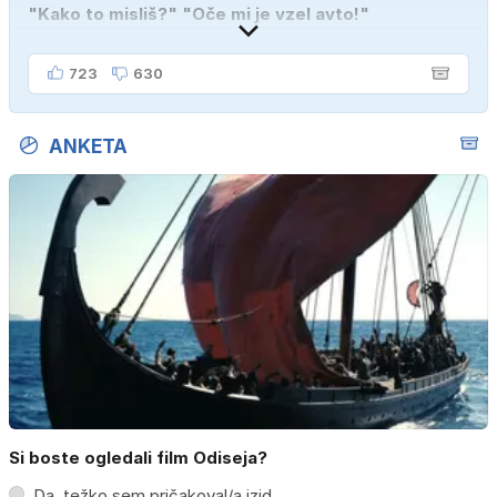
"Kako to misliš?" "Oče mi je vzel avto!"
723
630
ANKETA
Si boste ogledali film Odiseja?
Da, težko sem pričakoval/a izid.