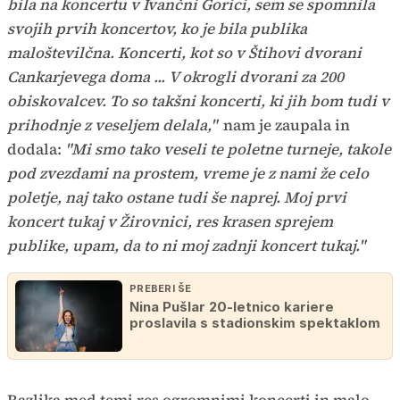
bila na koncertu v Ivančni Gorici, sem se spomnila
svojih prvih koncertov, ko je bila publika
maloštevilčna. Koncerti, kot so v Štihovi dvorani
Cankarjevega doma ... V okrogli dvorani za 200
obiskovalcev. To so takšni koncerti, ki jih bom tudi v
prihodnje z veseljem delala,"
nam je zaupala in
dodala:
"Mi smo tako veseli te poletne turneje, takole
pod zvezdami na prostem, vreme je z nami že celo
poletje, naj tako ostane tudi še naprej. Moj prvi
koncert tukaj v Žirovnici, res krasen sprejem
publike, upam, da to ni moj zadnji koncert tukaj."
PREBERI ŠE
Nina Pušlar 20-letnico kariere
proslavila s stadionskim spektaklom