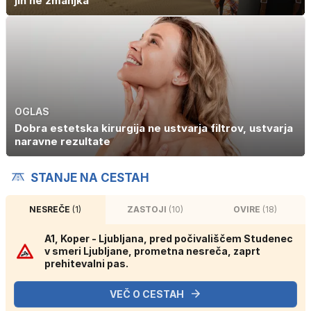
jih ne zmanjka'
OGLAS
Dobra estetska kirurgija ne ustvarja filtrov, ustvarja
naravne rezultate
STANJE NA CESTAH
NESREČE
(1)
ZASTOJI
(10)
OVIRE
(18)
A1, Koper - Ljubljana, pred počivališčem Studenec
v smeri Ljubljane, prometna nesreča, zaprt
prehitevalni pas.
VEČ O CESTAH