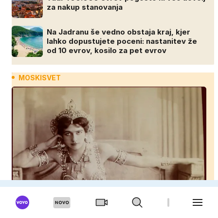
za nakup stanovanja
Na Jadranu še vedno obstaja kraj, kjer
lahko dopustujete poceni: nastanitev že
od 10 evrov, kosilo za pet evrov
MOSKISVET
Moški so bili nori nanjo, na koncu je končala pred
strelskim vodom
Brat Angeline Jolie pri 53 letih razkril