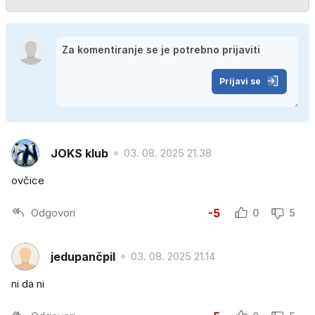
Prijavi se
JOKS klub
03. 08. 2025 21.38
ovčice
Odgovori
-5
0
5
jedupančpil
03. 08. 2025 21.14
ni da ni