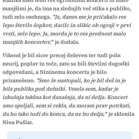
Razlika med temi res ogromnimi koncerti in malo
manjšimi je, da ima na slednjih več stika s publiko,
tudi zelo osebnega.
"Ja, danes me je pričakalo res
lepo število šopkov, darilc in slikic ob ograji v prvi
vrsti, zelo lepo. Ja, morda je to res prednost malo
manjših koncertov,"
je dodala.
Vikend je bil sicer precej deževen ter tudi poln
neurij, poplav in toče, zato so bili številni dogodki
odpovedani, a Nininemu koncertu je bilo
prizanešeno.
"Smo že nastopali, ko je bil dež in je
bila publika pod dežniki. Vesela sem, kadar je
izkušnja takšna kot današnja, da ni dežja. Koncert
smo speljali, sem si rekla, da moram prav potrkati,
da bo tako tudi do konca, da ne bo dežja,"
je sklenila
Nina Pušlar.