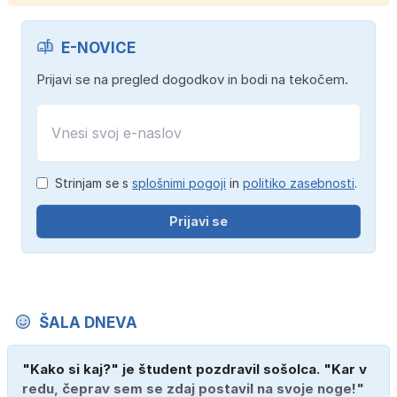
E-NOVICE
Prijavi se na pregled dogodkov in bodi na tekočem.
Strinjam se s
splošnimi pogoji
in
politiko zasebnosti
.
Prijavi se
ŠALA DNEVA
"Kako si kaj?" je študent pozdravil sošolca. "Kar v
redu, čeprav sem se zdaj postavil na svoje noge!"