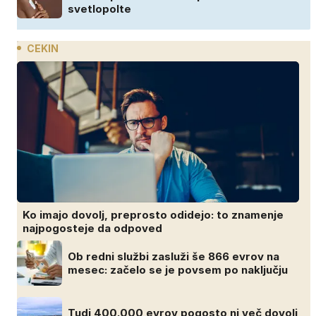
svetlopolte
CEKIN
Ko imajo dovolj, preprosto odidejo: to znamenje
najpogosteje da odpoved
Ob redni službi zasluži še 866 evrov na
mesec: začelo se je povsem po naključju
Tudi 400.000 evrov pogosto ni več dovolj