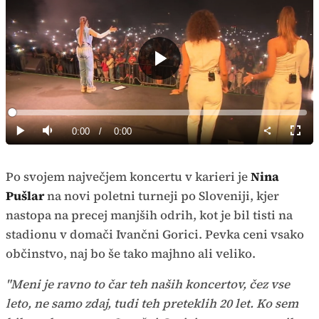
Predvajaj
Loaded
:
0%
Current
0:00
/
Duration
0:00
Predvajaj
Tiho
Celoz
način
Time
Po svojem največjem koncertu v karieri je
Nina
Pušlar
na novi poletni turneji po Sloveniji, kjer
nastopa na precej manjših odrih, kot je bil tisti na
stadionu v domači Ivančni Gorici. Pevka ceni vsako
občinstvo, naj bo še tako majhno ali veliko.
"Meni je ravno to čar teh naših koncertov, čez vse
leto, ne samo zdaj, tudi teh preteklih 20 let. Ko sem