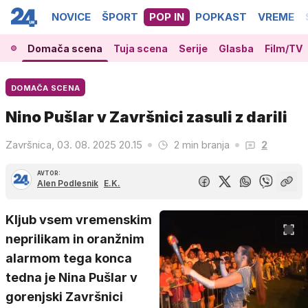
NOVICE
ŠPORT
POP IN
POPKAST
VREME
Domača scena
Tuja scena
Serije
Glasba
Film/TV
DOMAČA SCENA
Nino Pušlar v Završnici zasuli z darili
Završnica, 03. 08. 2025 20.15
2 min branja
2
AVTOR:
Alen Podlesnik
E.K.
Kljub vsem vremenskim
neprilikam in oranžnim
alarmom tega konca
tedna je Nina Pušlar v
gorenjski Završnici