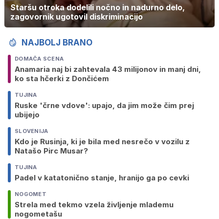
Staršu otroka dodelili nočno in nadurno delo,
zagovornik ugotovil diskriminacijo
NAJBOLJ BRANO
DOMAČA SCENA
Anamaria naj bi zahtevala 43 milijonov in manj dni,
ko sta hčerki z Dončićem
TUJINA
Ruske 'črne vdove': upajo, da jim može čim prej
ubijejo
SLOVENIJA
Kdo je Rusinja, ki je bila med nesrečo v vozilu z
Natašo Pirc Musar?
TUJINA
Padel v katatonično stanje, hranijo ga po cevki
NOGOMET
Strela med tekmo vzela življenje mlademu
nogometašu