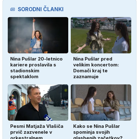
SORODNI ČLANKI
Nina Pušlar 20-letnico
Nina Pušlar pred
kariere proslavila s
velikim koncertom:
stadionskim
Domači kraj te
spektaklom
zaznamuje
Pesmi Matjaža Vlašiča
Kako se Nina Pušlar
prvič zazvenele v
spominja svojih
orkestralnem
glasbenih začetkov?