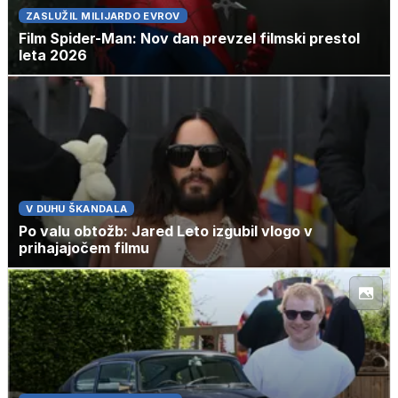
ZASLUŽIL MILIJARDO EVROV
Film Spider-Man: Nov dan prevzel filmski prestol
leta 2026
V DUHU ŠKANDALA
Po valu obtožb: Jared Leto izgubil vlogo v
prihajajočem filmu