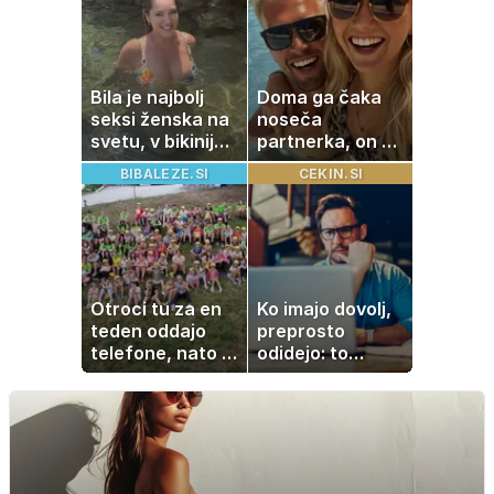
Bila je najbolj
Doma ga čaka
seksi ženska na
noseča
svetu, v bikiniju
partnerka, on pa
znova navdušila
dopustuje z
BIBALEZE.SI
CEKIN.SI
drugo
Otroci tu za en
Ko imajo dovolj,
teden oddajo
preprosto
telefone, nato pa
odidejo: to
se zgodi nekaj
znamenje
nepričakovanega
najpogosteje da
odpoved