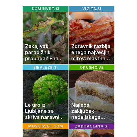
DOMINVRT.SI
VIZITA.SI
Zakaj vaš
Zdravnik razbija
paradižnik
enega največjih
propada? Ena
mitov: mastna
napaka lahko
jetra ne
BIBALEZE.SI
OKUSNO.JE
uniči rastline –
nastanejo zaradi
tako jih rešite
slanine, temveč
zaradi živila, ki
ga imamo vsi
radi
Le uro iz
Najlepši
Ljubljane se
zaključek
skriva naravni
nedeljskega
čudež, ki je kot
kosila: 8 sladic
MOSKISVET.COM
ZADOVOLJNA.SI
ustvarjen za
brez peke, ki se
družinski izlet
jih vsi veselijo