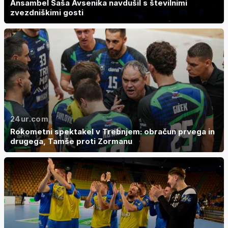
Ansambel Saša Avsenika navdušil s številnimi
zvezdniškimi gosti
24ur.com
Rokometni spektakel v Trebnjem: obračun prvega in
drugega, Tamše proti Zormanu