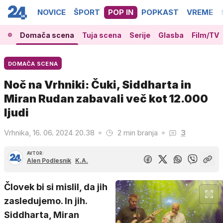
NOVICE
ŠPORT
POP IN
POPKAST
VREME
Domača scena
Tuja scena
Serije
Glasba
Film/TV
DOMAČA SCENA
Noč na Vrhniki: Čuki, Siddharta in
Miran Rudan zabavali več kot 12.000
ljudi
Vrhnika, 16. 06. 2024 20.38
2 min branja
3
AVTOR:
Alen Podlesnik
K.A.
Človek bi si mislil, da jih
zasledujemo. In jih.
Siddharta, Miran