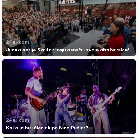
24ur.com
Junaki serije Skrito v raju osrečili svoje oboževalce!
24ur.com
Kako je biti član ekipe Nine Pušlar?