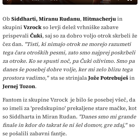
Predvajaj
Tiho
Celoz
način
Time
Ob
Siddharti, Miranu Rudanu
,
Hitmacherju
in
skupini
Vzrock
so levji delež vrhniške zabave
prispevali
Čuki
, saj so za dobro voljo otrok skrbeli že
čez dan.
"Tisti, ki nimajo otrok ne morejo razumeti
tega čara otroških pesmi, zato smo najprej poskrbeli
za otroke. Ko se spusti noč, pa Čuki oživimo. Smo pa
danes še posebej dobre volje, ker mi zelo blizu tega
prostora vadimo,"
sta se strinjala
Jože Potrebuješ
in
Jernej Tozon
.
Fantom iz skupine Vzrock je bilo še posebej všeč, da
so imeli za 'predskupino' prekaljene stare mačke, kot
so Siddharta in Miran Rudan.
"Danes smo mi grande
finale in kdor do takrat še ni šel domov, gre zdaj,"
so
se pošalili zabavni fantje.