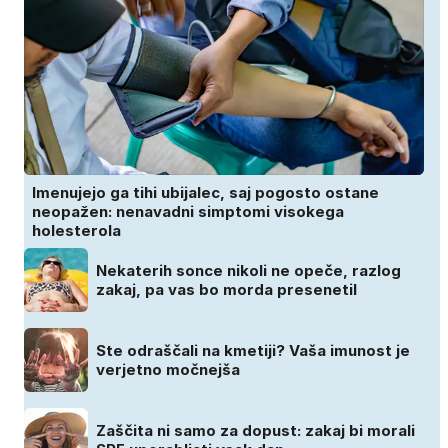
Imenujejo ga tihi ubijalec, saj pogosto ostane
neopažen: nenavadni simptomi visokega
holesterola
Nekaterih sonce nikoli ne opeče, razlog
zakaj, pa vas bo morda presenetil
Ste odraščali na kmetiji? Vaša imunost je
verjetno močnejša
Zaščita ni samo za dopust: zakaj bi morali