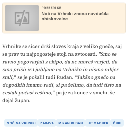
PREBERI ŠE
Noč na Vrhniki znova navdušila
obiskovalce
Vrhnike se sicer drži sloves kraja z veliko gneče, saj
se prav tu najpogosteje stoji na avtocesti.
"Smo se
ravno pogovarjali z ekipo, da ne moreš verjeti, da
smo prišli iz Ljubljane na Vrhniko in nismo nikjer
stali,"
se je pošalil tudi Rudan.
"Takšno gnečo na
dogodkih imamo radi, si pa želimo, da tudi tisto na
cestah počasi rešimo,"
pa je za konec v smehu še
dejal župan.
NOČ NA VRHNIKI
ZABAVA
MIRAN RUDAN
HITMACHER
ČUKI