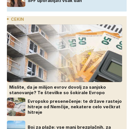
SPF uporabljati vsak dan
CEKIN
Mislite, da je milijon evrov dovolj za sanjsko
stanovanje? Te številke so šokirale Evropo
Evropsko presenečenje: te države rastejo
hitreje od Nemčije, nekatere celo večkrat
hitreje
Boj za plaže: vse manj brezplačnih, za