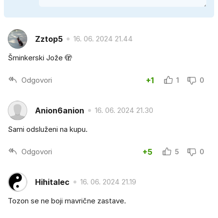
Zztop5
16. 06. 2024 21.44
Šminkerski Jože 🫣
Odgovori
+1
1
0
Anion6anion
16. 06. 2024 21.30
Sami odsluženi na kupu.
Odgovori
+5
5
0
Hihitalec
16. 06. 2024 21.19
Tozon se ne boji mavrične zastave.