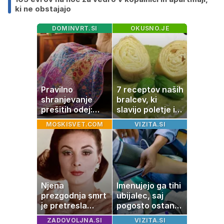
ki ne obstajajo
DOMINVRT.SI
OKUSNO.JE
Pravilno
7 receptov naših
shranjevanje
bralcev, ki
prešitih odej:
slavijo poletje in
Kako ohraniti
tradicijo
MOSKISVET.COM
VIZITA.SI
družinsko
dediščino
Njena
Imenujejo ga tihi
prezgodnja smrt
ubijalec, saj
je pretresla
pogosto ostane
modni svet: za
neopažen:
ZADOVOLJNA.SI
VIZITA.SI