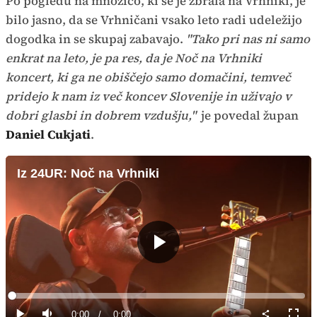
Po pogledu na množico, ki se je zbrala na Vrhniki, je
bilo jasno, da se Vrhničani vsako leto radi udeležijo
dogodka in se skupaj zabavajo.
"Tako pri nas ni samo
enkrat na leto, je pa res, da je Noč na Vrhniki
koncert, ki ga ne obiščejo samo domačini, temveč
pridejo k nam iz več koncev Slovenije in uživajo v
dobri glasbi in dobrem vzdušju,"
je povedal župan
Daniel Cukjati
.
Iz 24UR: Noč na Vrhniki
Predvajaj
Loaded
:
0%
Current
0:00
/
Duration
0:00