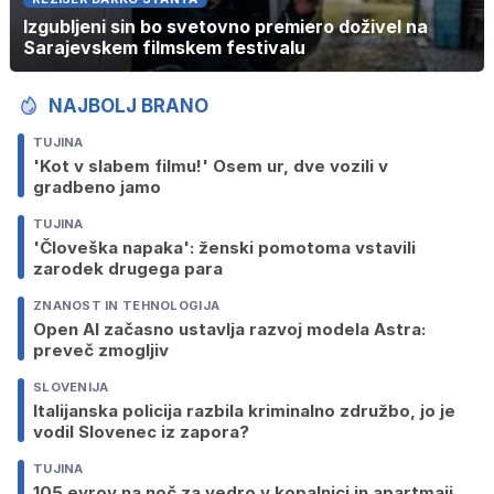
Izgubljeni sin bo svetovno premiero doživel na
Sarajevskem filmskem festivalu
NAJBOLJ BRANO
TUJINA
'Kot v slabem filmu!' Osem ur, dve vozili v
gradbeno jamo
TUJINA
'Človeška napaka': ženski pomotoma vstavili
zarodek drugega para
ZNANOST IN TEHNOLOGIJA
Open AI začasno ustavlja razvoj modela Astra:
preveč zmogljiv
SLOVENIJA
Italijanska policija razbila kriminalno združbo, jo je
vodil Slovenec iz zapora?
TUJINA
105 evrov na noč za vedro v kopalnici in apartmaji,