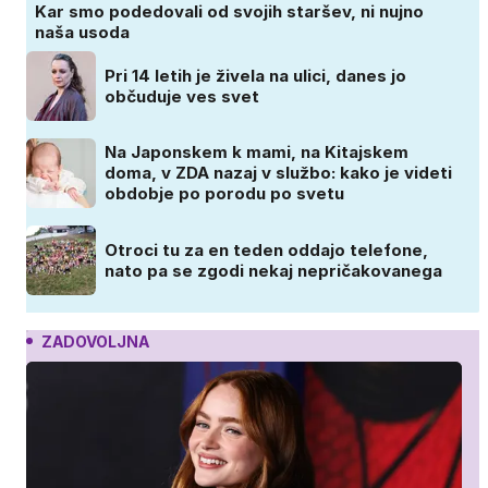
Kar smo podedovali od svojih staršev, ni nujno
naša usoda
Pri 14 letih je živela na ulici, danes jo
občuduje ves svet
Na Japonskem k mami, na Kitajskem
doma, v ZDA nazaj v službo: kako je videti
obdobje po porodu po svetu
Otroci tu za en teden oddajo telefone,
nato pa se zgodi nekaj nepričakovanega
ZADOVOLJNA