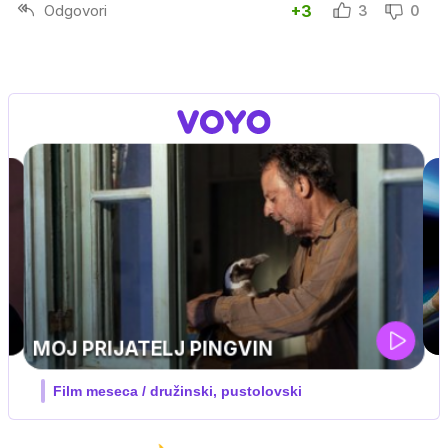
Odgovori
+3
3
0
UEFA SUPERPOKAL
V živo na VOYO: sreda ob 20.30