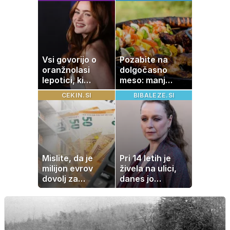
slavo se je
nenavadni
skrivala
simptomi
tragedija
visokega
holesterola
Vsi govorijo o
Pozabite na
oranžnolasi
dolgočasno
lepotici, ki
meso: manj
navdušuje s
maščobe, več
CEKIN.SI
BIBALEZE.SI
skrivnostno
svežine
vlogo
Mislite, da je
Pri 14 letih je
milijon evrov
živela na ulici,
dovolj za
danes jo
sanjsko
občuduje ves
stanovanje? Te
svet
številke so
šokirale Evropo