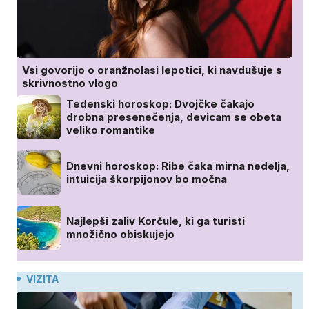
Vsi govorijo o oranžnolasi lepotici, ki navdušuje s
skrivnostno vlogo
Tedenski horoskop: Dvojčke čakajo
drobna presenečenja, devicam se obeta
veliko romantike
Dnevni horoskop: Ribe čaka mirna nedelja,
intuicija škorpijonov bo močna
Najlepši zaliv Korčule, ki ga turisti
množično obiskujejo
VIZITA