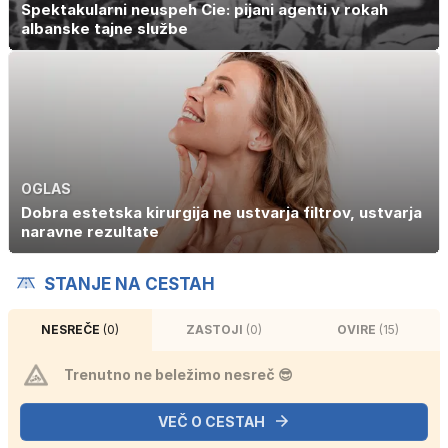
Spektakularni neuspeh Cie: pijani agenti v rokah
albanske tajne službe
OGLAS
Dobra estetska kirurgija ne ustvarja filtrov, ustvarja
naravne rezultate
STANJE NA CESTAH
NESREČE
(0)
ZASTOJI
(0)
OVIRE
(15)
Trenutno ne beležimo nesreč 😎
VEČ O CESTAH