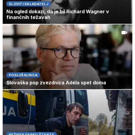
SLOVITI SKLADATELJ
Na ogled dokazi, da je bil Richard Wagner v
finančnih težavah
POSLUŠALNICA
Slovaška pop zvezdnica Adéla spet doma
REŽISER DARKO ŠTANTA