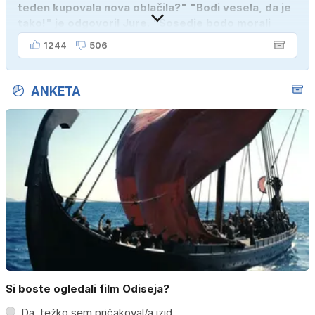
teden kupovala nova oblačila?" "Bodi vesela, da je
tako!" je odgovoril Jure. "Sosedje bodo morali
kupiti novega sina, tako sem ga prebutal!"
1244
506
ANKETA
Si boste ogledali film Odiseja?
Da, težko sem pričakoval/a izid.