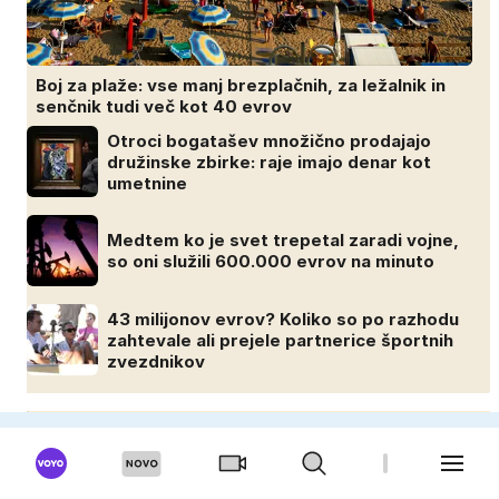
Boj za plaže: vse manj brezplačnih, za ležalnik in
senčnik tudi več kot 40 evrov
Otroci bogatašev množično prodajajo
družinske zbirke: raje imajo denar kot
umetnine
Medtem ko je svet trepetal zaradi vojne,
so oni služili 600.000 evrov na minuto
43 milijonov evrov? Koliko so po razhodu
zahtevale ali prejele partnerice športnih
zvezdnikov
MOSKISVET