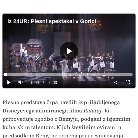
Iz 24UR: Plesni spektakel v Gorici
Predvajaj
Loaded
:
0%
Current
0:00
/
Duration
0:00
Predvajaj
Tiho
Celoz
način
Time
Plesna predstava črpa navdih iz priljubljenega
Disneyevega animiranega filma
Ratatuj
, ki
pripoveduje zgodbo o Remyju, podgani z izjemnim
kuharskim talentom. Kljub številnim oviram in
predsodkom Remy ne odneha pri uresničevanju