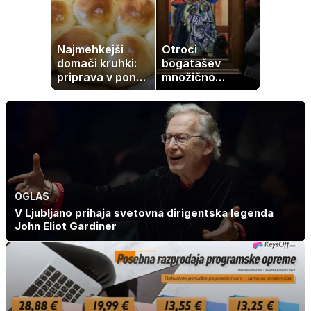
Najmehkejši
Otroci
domači kruhki:
bogatašev
priprava v ponvi
množično
je trik za popoln
prodajajo
rezultat
družinske
zbirke: raje imajo
denar kot
umetnine
OGLAS
V Ljubljano prihaja svetovna dirigentska legenda
John Eliot Gardiner