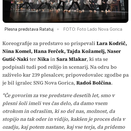
Plesna predstava Ratatuj
FOTO: Foto Lado Nova Gorica
Koreografije za predstavo so prispevali
Lara Kodrič,
Nina Komel, Hana Ferček, Tajda Kožamelj, Naser
Gutić-Naki
ter
Nika
in
Sara Mlakar
, ki sta se
podpisali tudi pod režijo in scenarij. Na odru bo
zaživelo kar 239 plesalcev, pripovedovalec zgodbe pa
je bil igralec SNG Nova Gorica,
Radoš Bolčina
.
"Če govorim za vse predstave desetih let, smo v
plesni šoli imeli ves čas delo, da damo vsem
otrokom in odraslim, ki so del nas, možnost, da
stopijo na tak oder in vidijo, kakšen je proces dela v
ozadju, kaj potem nastane, kaj vse terja, da pridemo