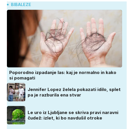
BIBALEZE
Poporodno izpadanje las: kaj je normalno in kako
si pomagati
Jennifer Lopez želela pokazati idilo, splet
pa je razburila ena stvar
Le uro iz Ljubljane se skriva pravi naravni
čudež: izlet, ki bo navdušil otroke