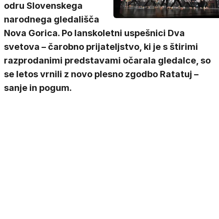
odru Slovenskega
narodnega gledališča
Nova Gorica. Po lanskoletni uspešnici Dva
svetova – čarobno prijateljstvo, ki je s štirimi
razprodanimi predstavami očarala gledalce, so
se letos vrnili z novo plesno zgodbo Ratatuj –
sanje in pogum.