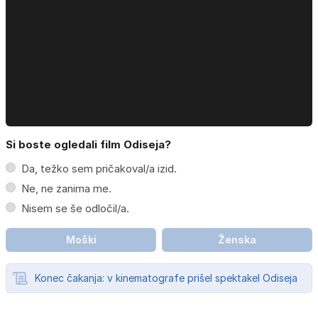
Si boste ogledali film Odiseja?
Da, težko sem pričakoval/a izid.
Ne, ne zanima me.
Nisem se še odločil/a.
Moški
Ženska
Konec čakanja: v kinematografe prišel spektakel Odiseja