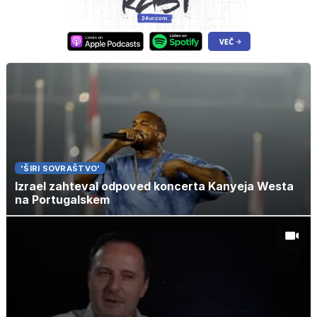
'ŠIRI SOVRAŠTVO'
Izrael zahteval odpoved koncerta Kanyeja Westa
na Portugalskem