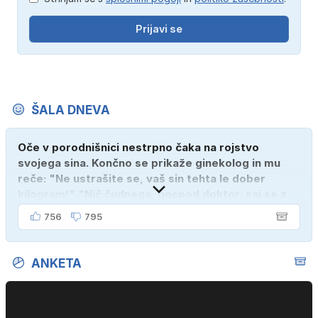
Prijavi se
ŠALA DNEVA
Oče v porodnišnici nestrpno čaka na rojstvo
svojega sina. Končno se prikaže ginekolog in mu
reče: "Ne ustrašite se, vaš sin tehta le dober
kilogram!" "Nič čudnega, gospod doktor, saj se z
ženo poznava šele tri mesece."
756
795
ANKETA