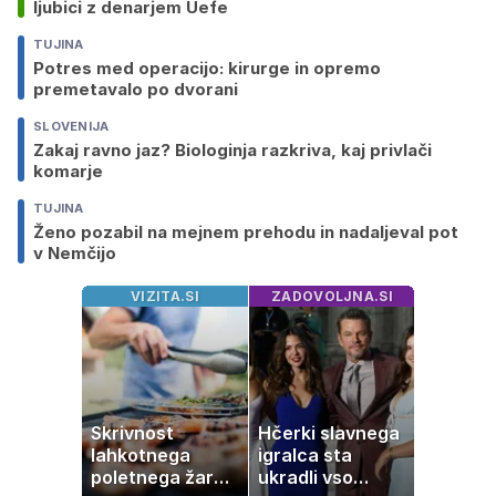
ljubici z denarjem Uefe
TUJINA
Potres med operacijo: kirurge in opremo
premetavalo po dvorani
SLOVENIJA
Zakaj ravno jaz? Biologinja razkriva, kaj privlači
komarje
TUJINA
Ženo pozabil na mejnem prehodu in nadaljeval pot
v Nemčijo
VIZITA.SI
ZADOVOLJNA.SI
Skrivnost
Hčerki slavnega
lahkotnega
igralca sta
poletnega žara,
ukradli vso