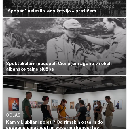
'Spopad' velesil z eno žrtvijo – prašičem
Spektakularni neuspeh Cie: pijani agenti v rokah
albanske tajne službe
OGLAS
Kam v Ljubljani poleti? Od rimskih ostalin do
sodobne umetnosti in večernih koncertov