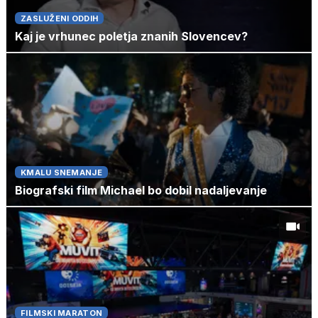
ZASLUŽENI ODDIH
Kaj je vrhunec poletja znanih Slovencev?
KMALU SNEMANJE
Biografski film Michael bo dobil nadaljevanje
FILMSKI MARATON