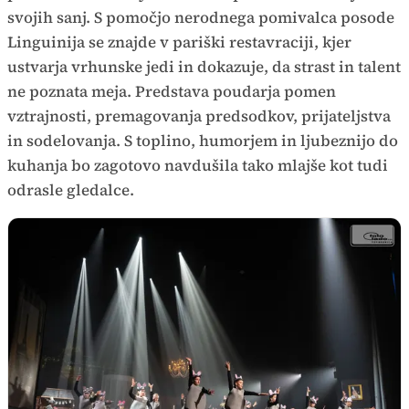
svojih sanj. S pomočjo nerodnega pomivalca posode
Linguinija se znajde v pariški restavraciji, kjer
ustvarja vrhunske jedi in dokazuje, da strast in talent
ne poznata meja. Predstava poudarja pomen
vztrajnosti, premagovanja predsodkov, prijateljstva
in sodelovanja. S toplino, humorjem in ljubeznijo do
kuhanja bo zagotovo navdušila tako mlajše kot tudi
odrasle gledalce.