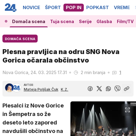
NOVICE
ŠPORT
POP IN
POPKAST
VREME
Domača scena
Tuja scena
Serije
Glasba
Film/TV
DOMAČA SCENA
Plesna pravljica na odru SNG Nova
Gorica očarala občinstvo
Nova Gorica, 24. 03. 2025 17.31
2 min branja
1
AVTOR:
Mateja Poljšak Čuk
K.Z.
Plesalci iz Nove Gorice
in Šempetra so že
deseto leto zapored
navdušili občinstvo na