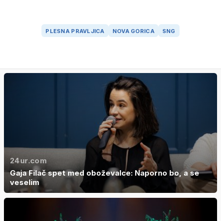
PLESNA PRAVLJICA
NOVA GORICA
SNG
24ur.com
Gaja Filač spet med oboževalce: Naporno bo, a se
veselim