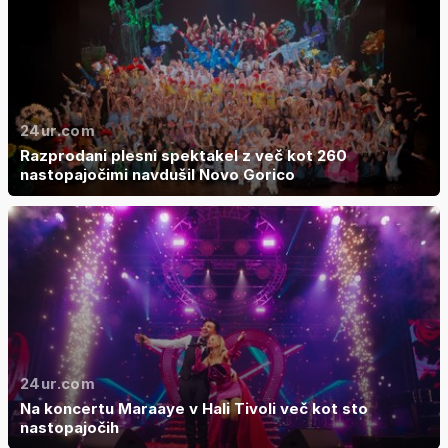
24ur.com
Razprodani plesni spektakel z več kot 260
nastopajočimi navdušil Novo Gorico
24ur.com
Na koncertu Maraaye v Hali Tivoli več kot sto
nastopajočih