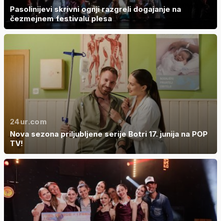
Pasolinijevi skrivni ognji razgreli dogajanje na
čezmejnem festivalu plesa
24ur.com
Nova sezona priljubljene serije Botri 17. junija na POP
TV!