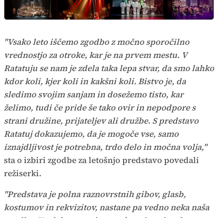
"Vsako leto iščemo zgodbo z močno sporočilno
vrednostjo za otroke, kar je na prvem mestu. V
Ratatuju se nam je zdela taka lepa stvar, da smo lahko
kdor koli, kjer koli in kakšni koli. Bistvo je, da
sledimo svojim sanjam in dosežemo tisto, kar
želimo, tudi če pride še tako ovir in nepodpore s
strani družine, prijateljev ali družbe. S predstavo
Ratatuj dokazujemo, da je mogoče vse, samo
iznajdljivost je potrebna, trdo delo in močna volja,"
sta o izbiri zgodbe za letošnjo predstavo povedali
režiserki.
"Predstava je polna raznovrstnih gibov, glasb,
kostumov in rekvizitov, nastane pa vedno neka naša