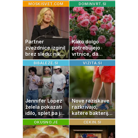
po katerem ne
pozornost
MOSKISVET.COM
DOMINVRT.SI
boste
potrebovali
popoldanskega
spanca
Partner
Kako dolgo
zvezdnice izginil
potrebujejo
brez sledu: nikoli
vrtnice, da
ga niso našli,
zrastejo? Vse o
BIBALEZE.SI
VIZITA.SI
nato je prišla še
rasti, cvetenju in
ena tragedija
negi vrtnic
Jennifer Lopez
Nove raziskave
želela pokazati
razkrivajo,
idilo, splet pa je
katere bakterije
razburila ena
na koži privlačijo
OKUSNO.JE
CEKIN.SI
stvar
komarje