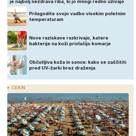
je najbolj nezdrava riba, ki jo mnogi redno uživajo
Prilagodite svojo vadbo visokim poletnim
temperaturam
Nove raziskave razkrivajo, katere
bakterije na koži privlačijo komarje
Občutljiva koža in sonce: kako se zaščititi
pred UV-žarki brez draženja
CEKIN