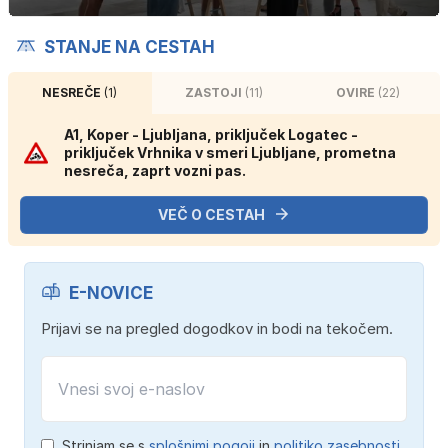
STANJE NA CESTAH
NESREČE
(1)
ZASTOJI
(11)
OVIRE
(22)
A1, Koper - Ljubljana, priključek Logatec -
priključek Vrhnika v smeri Ljubljane, prometna
nesreča, zaprt vozni pas.
VEČ O CESTAH
E-NOVICE
Prijavi se na pregled dogodkov in bodi na tekočem.
Strinjam se s
splošnimi pogoji
in
politiko zasebnosti
.