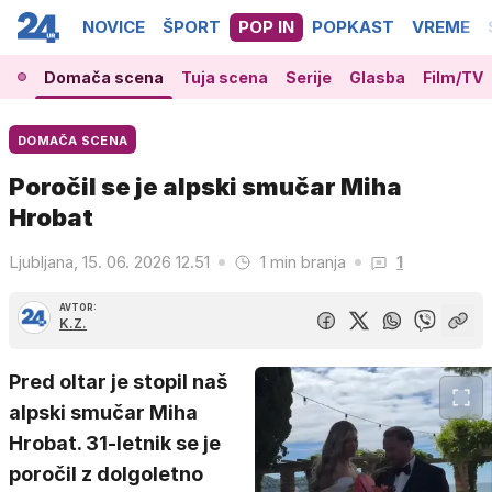
NOVICE
ŠPORT
POP IN
POPKAST
VREME
Domača scena
Tuja scena
Serije
Glasba
Film/TV
DOMAČA SCENA
Poročil se je alpski smučar Miha
Hrobat
Ljubljana, 15. 06. 2026 12.51
1 min branja
1
AVTOR:
K.Z.
Pred oltar je stopil naš
alpski smučar Miha
Hrobat. 31-letnik se je
poročil z dolgoletno