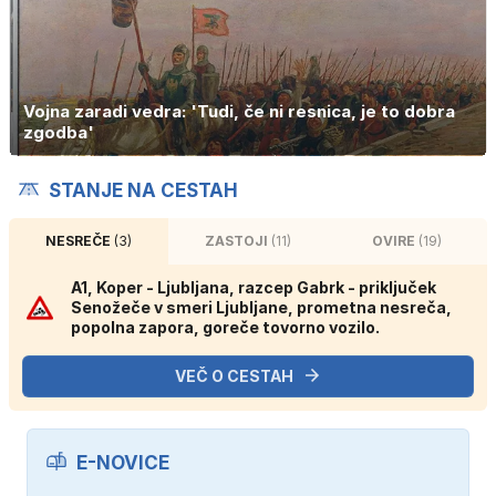
Vojna zaradi vedra: 'Tudi, če ni resnica, je to dobra
zgodba'
STANJE NA CESTAH
NESREČE
(3)
ZASTOJI
(11)
OVIRE
(19)
A1, Koper - Ljubljana, razcep Gabrk - priključek
Senožeče v smeri Ljubljane, prometna nesreča,
popolna zapora, goreče tovorno vozilo.
VEČ O CESTAH
E-NOVICE