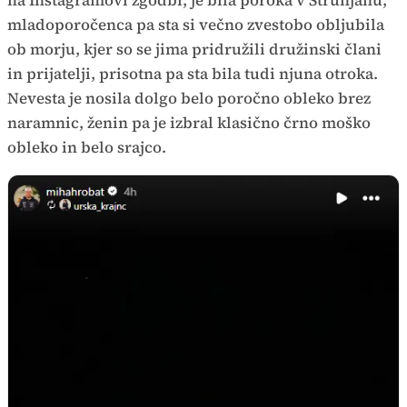
na Instagramovi zgodbi, je bila poroka v Strunjanu,
mladoporočenca pa sta si večno zvestobo obljubila
ob morju, kjer so se jima pridružili družinski člani
in prijatelji, prisotna pa sta bila tudi njuna otroka.
Nevesta je nosila dolgo belo poročno obleko brez
naramnic, ženin pa je izbral klasično črno moško
obleko in belo srajco.