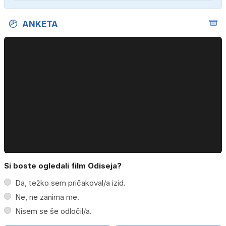
ANKETA
Si boste ogledali film Odiseja?
Da, težko sem pričakoval/a izid.
Ne, ne zanima me.
Nisem se še odločil/a.