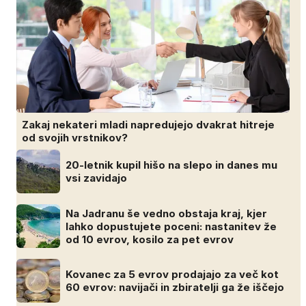
Zakaj nekateri mladi napredujejo dvakrat hitreje
od svojih vrstnikov?
20-letnik kupil hišo na slepo in danes mu
vsi zavidajo
Na Jadranu še vedno obstaja kraj, kjer
lahko dopustujete poceni: nastanitev že
od 10 evrov, kosilo za pet evrov
Kovanec za 5 evrov prodajajo za več kot
60 evrov: navijači in zbiratelji ga že iščejo