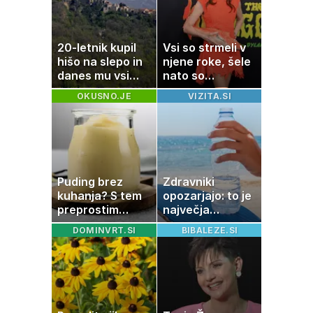
20-letnik kupil
Vsi so strmeli v
hišo na slepo in
njene roke, šele
danes mu vsi
nato so
zavidajo
ugotovili, kaj drži
OKUSNO.JE
VIZITA.SI
Puding brez
Zdravniki
kuhanja? S tem
opozarjajo: to je
preprostim
največja
trikom bo
napaka, ki jo
DOMINVRT.SI
BIBALEZE.SI
pripravljen v
ljudje delajo med
nekaj minutah
vročino