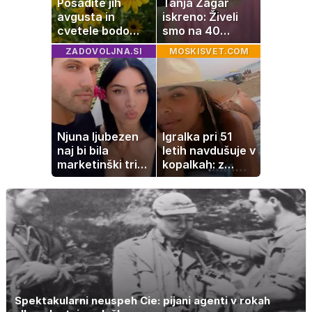
Posadite jih
Tanja Žagar
avgusta in
iskreno: Živeli
cvetele bodo
smo na 40
vse do zime
kvadratih, a
ZADOVOLJNA.SI
MOSKISVET.COM
imela sem vse,
kar otrok
potrebuje
Njuna ljubezen
Igralka pri 51
naj bi bila
letih navdušuje v
marketinški trik,
kopalkah: z
tako se odzivata
možem uživa v
na govorice
romantičnem
poletju
Spektakularni neuspeh Cie: pijani agenti v rokah