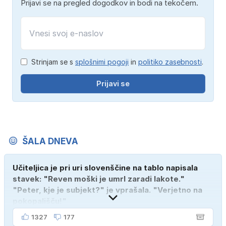
Prijavi se na pregled dogodkov in bodi na tekočem.
Strinjam se s
splošnimi pogoji
in
politiko zasebnosti
.
Prijavi se
ŠALA DNEVA
Učiteljica je pri uri slovenščine na tablo napisala
stavek: "Reven moški je umrl zaradi lakote."
"Peter, kje je subjekt?" je vprašala. "Verjetno na
pokopališču!"
1327
177