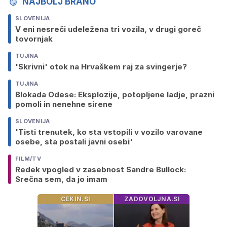
NAJBOLJ BRANO
SLOVENIJA
V eni nesreči udeležena tri vozila, v drugi goreč
tovornjak
TUJINA
'Skrivni' otok na Hrvaškem raj za svingerje?
TUJINA
Blokada Odese: Eksplozije, potopljene ladje, prazni
pomoli in nenehne sirene
SLOVENIJA
'Tisti trenutek, ko sta vstopili v vozilo varovane
osebe, sta postali javni osebi'
FILM/TV
Redek vpogled v zasebnost Sandre Bullock:
Srečna sem, da jo imam
CEKIN.SI
ZADOVOLJNA.SI