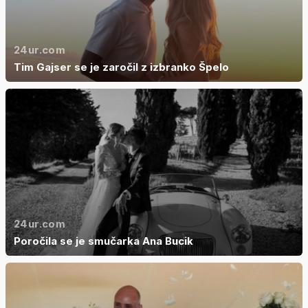
24ur.com
Tim Gajser se je zaročil z izbranko Špelo
24ur.com
Poročila se je smučarka Ana Bucik