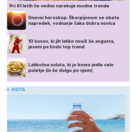
Pri 61 letih še vedno narekuje modne trende
Dnevni horoskop: Škorpijonom se obeta
napredek, vodnarje čaka dobra novica
10 kosov, ki jih lahko nosiš že avgusta,
jeseni pa bodo top trend
Lahkotna solata, ki jo bomo jedle celo
poletje (in še dolgo po njem)
VIZITA