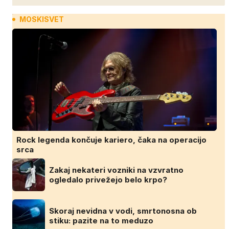
MOSKISVET
Rock legenda končuje kariero, čaka na operacijo
srca
Zakaj nekateri vozniki na vzvratno
ogledalo privežejo belo krpo?
Skoraj nevidna v vodi, smrtonosna ob
stiku: pazite na to meduzo