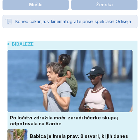
Moški
Ženska
Konec čakanja: v kinematografe prišel spektakel Odiseja
BIBALEZE
Po ločitvi združila moči: zaradi hčerke skupaj
odpotovala na Karibe
Babica je imela prav: 8 stvari, ki jih danes