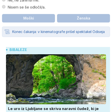
Ne, ne zanima me.
Nisem se še odločil/a.
Moški
Ženska
Konec čakanja: v kinematografe prišel spektakel Odiseja
BIBALEZE
Le uro iz Ljubljane se skriva naravni čudež, ki je