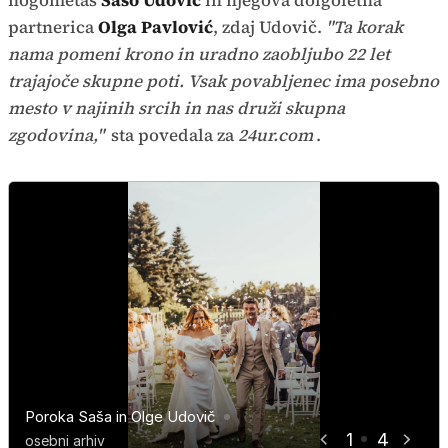
nogometaš
Sašo Udovič
in njegova dolgoletna
partnerica
Olga Pavlović
, zdaj Udovič.
"Ta korak
nama pomeni krono in uradno zaobljubo 22 let
trajajoče skupne poti. Vsak povabljenec ima posebno
mesto v najinih srcih in nas druži skupna
zgodovina,"
sta povedala za
24ur.com
.
Poroka Saša in Olge Udovič
Poroka Saša in Olge Udovič
Poroka Saša in Olge Udovič
Poroka Saša in Olge Udovič
1
4
osebni arhiv
osebni arhiv
osebni arhiv
osebni arhiv