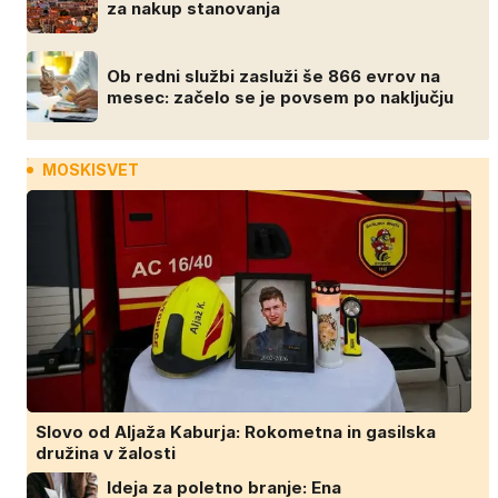
za nakup stanovanja
Ob redni službi zasluži še 866 evrov na
mesec: začelo se je povsem po naključju
MOSKISVET
Slovo od Aljaža Kaburja: Rokometna in gasilska
družina v žalosti
Ideja za poletno branje: Ena