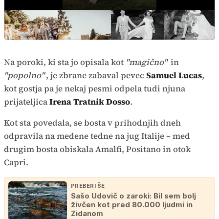
Na poroki, ki sta jo opisala kot
"magično"
in
"popolno"
, je zbrane zabaval pevec
Samuel Lucas
,
kot gostja pa je nekaj pesmi odpela tudi njuna
prijateljica
Irena Tratnik Dosso
.
Kot sta povedala, se bosta v prihodnjih dneh
odpravila na medene tedne na jug Italije – med
drugim bosta obiskala Amalfi, Positano in otok
Capri.
PREBERI ŠE
Sašo Udovič o zaroki: Bil sem bolj
živčen kot pred 80.000 ljudmi in
Zidanom