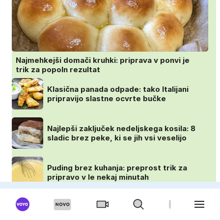
Najmehkejši domači kruhki: priprava v ponvi je
trik za popoln rezultat
Klasična panada odpade: tako Italijani
pripravijo slastne ocvrte bučke
Najlepši zaključek nedeljskega kosila: 8
sladic brez peke, ki se jih vsi veselijo
Puding brez kuhanja: preprost trik za
pripravo v le nekaj minutah
VOYO