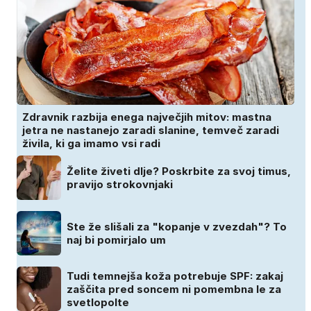
Zdravnik razbija enega največjih mitov: mastna
jetra ne nastanejo zaradi slanine, temveč zaradi
živila, ki ga imamo vsi radi
Želite živeti dlje? Poskrbite za svoj timus,
pravijo strokovnjaki
Ste že slišali za "kopanje v zvezdah"? To
naj bi pomirjalo um
Tudi temnejša koža potrebuje SPF: zakaj
zaščita pred soncem ni pomembna le za
svetlopolte