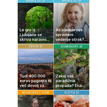
BIBALEZE.SI
BIBALEZE.SI
Le uro iz
Ali sladkor res
Ljubljane se
spremeni
skriva naravni
vedenje otrok?
čudež, ki je kot
Znanost ponuja
CEKIN.SI
DOMINVRT.SI
ustvarjen za
presenetljiv
družinski izlet
odgovor
Tudi 400.000
Zakaj vaš
evrov pogosto ni
paradižnik
več dovolj za
propada? Ena
nakup
napaka lahko
MOSKISVET.COM
VIZITA.SI
stanovanja
uniči rastline –
tako jih rešite