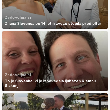
Zadovoljna.si
Znana Slovenca po 14 letih zveze stopila pred oltar
Zadovoljna.si
To je Slovenka, ki je izpovedala ljubezen Klemnu
Slakonji