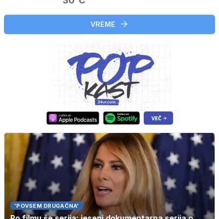
30°C
VREME
'POVSEM DRUGAČNA'
Po filmu še serija: jeseni dokumentarna serija o