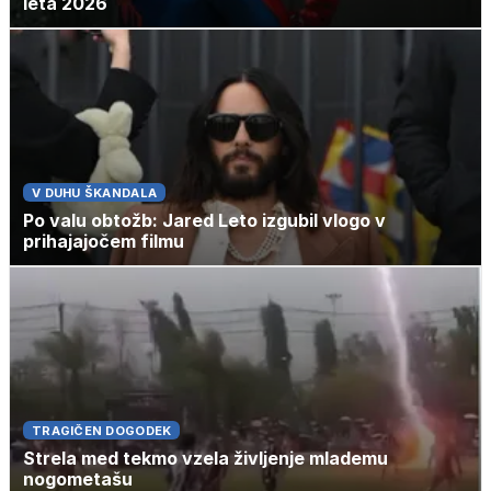
leta 2026
V DUHU ŠKANDALA
Po valu obtožb: Jared Leto izgubil vlogo v
prihajajočem filmu
TRAGIČEN DOGODEK
Strela med tekmo vzela življenje mlademu
nogometašu