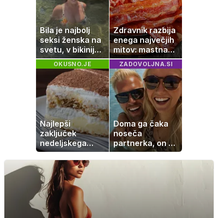
Bila je najbolj
Zdravnik razbija
seksi ženska na
enega največjih
svetu, v bikiniju
mitov: mastna
znova navdušila
jetra ne
OKUSNO.JE
ZADOVOLJNA.SI
nastanejo zaradi
slanine, temveč
zaradi živila, ki
ga imamo vsi
radi
Najlepši
Doma ga čaka
zaključek
noseča
nedeljskega
partnerka, on pa
kosila: 8 sladic
dopustuje z
brez peke, ki se
drugo
jih vsi veselijo