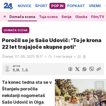
NOVICE
ŠPORT
POP IN
POPKAST
VREME
Domača scena
Tuja scena
Serije
Glasba
Film/TV
DOMAČA SCENA
Poročil se je Sašo Udovič: 'To je krona
22 let trajajoče skupne poti'
Štanjel, 07. 09. 2025 16.17
1 min branja
0
AVTOR:
R. M.
T. D.
Ta konec tedna sta se v
Štanjelu poročila
nekdanji nogometaš
Sašo Udovič in Olga