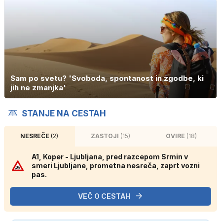
Sam po svetu? 'Svoboda, spontanost in zgodbe, ki
jih ne zmanjka'
STANJE NA CESTAH
NESREČE
(2)
ZASTOJI
(15)
OVIRE
(18)
A1, Koper - Ljubljana, pred razcepom Srmin v
smeri Ljubljane, prometna nesreča, zaprt vozni
pas.
VEČ O CESTAH