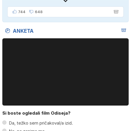
744
648
ANKETA
Si boste ogledali film Odiseja?
Da, težko sem pričakoval/a izid.