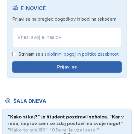
E-NOVICE
Prijavi se na pregled dogodkov in bodi na tekočem.
Strinjam se s
splošnimi pogoji
in
politiko zasebnosti
.
Prijavi se
ŠALA DNEVA
"Kako si kaj?" je študent pozdravil sošolca. "Kar v
redu, čeprav sem se zdaj postavil na svoje noge!"
"Kako to misliš?" "Oče mi je vzel avto!"