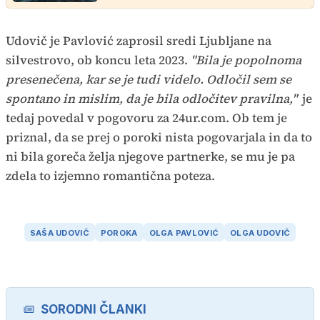
Udovič je Pavlović zaprosil sredi Ljubljane na
silvestrovo, ob koncu leta 2023.
"Bila je popolnoma
presenečena, kar se je tudi videlo. Odločil sem se
spontano in mislim, da je bila odločitev pravilna,"
je
tedaj povedal v pogovoru za 24ur.com. Ob tem je
priznal, da se prej o poroki nista pogovarjala in da to
ni bila goreča želja njegove partnerke, se mu je pa
zdela to izjemno romantična poteza.
SAŠA UDOVIČ
POROKA
OLGA PAVLOVIĆ
OLGA UDOVIČ
SORODNI ČLANKI