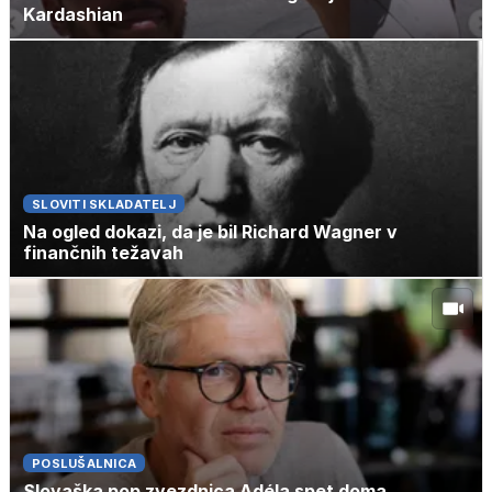
Kardashian
SLOVITI SKLADATELJ
Na ogled dokazi, da je bil Richard Wagner v
finančnih težavah
POSLUŠALNICA
Slovaška pop zvezdnica Adéla spet doma