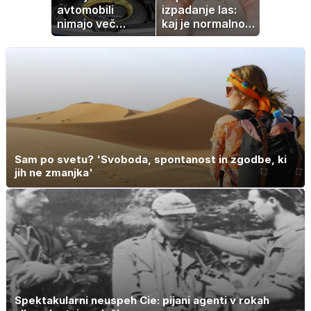
avtomobili
izpadanje las:
nimajo več
kaj je normalno
rezervne gume?
in kako si
pomagati
Sam po svetu? 'Svoboda, spontanost in zgodbe, ki
jih ne zmanjka'
Spektakularni neuspeh Cie: pijani agenti v rokah