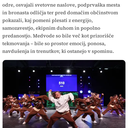
odre, osvajali svetovne naslove, podprvaška mesta
in bronasta odličja ter pred domačim občinstvom
pokazali, kaj pomeni plesati z energijo,
samozavestjo, ekipnim duhom in popolno
predanostjo. Medvode so bile več kot prizorišče
tekmovanja – bile so prostor emocij, ponosa,
navdušenja in trenutkov, ki ostanejo v spominu.