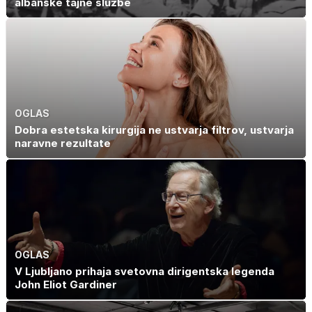
albanske tajne službe
OGLAS
Dobra estetska kirurgija ne ustvarja filtrov, ustvarja
naravne rezultate
OGLAS
V Ljubljano prihaja svetovna dirigentska legenda
John Eliot Gardiner