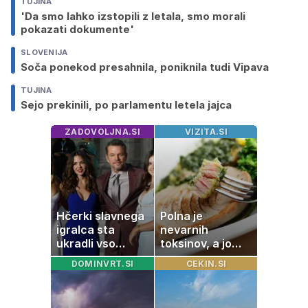
TUJINA
'Da smo lahko izstopili z letala, smo morali
pokazati dokumente'
SLOVENIJA
Soča ponekod presahnila, poniknila tudi Vipava
TUJINA
Sejo prekinili, po parlamentu letela jajca
ZADOVOLJNA.SI
VIZITA.SI
Hčerki slavnega
Polna je
igralca sta
nevarnih
ukradli vso
toksinov, a jo
pozornost
imamo vsi radi:
DOMINVRT.SI
CEKIN.SI
to je najbolj
nezdrava riba, ki
jo mnogi redno