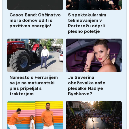
Gasos Band: Občinstvo
S spektakularnim
mora domov oditi s
tekmovanjem v
pozitivno energijo!
Portorožu odprli
plesno poletje
Namesto s Ferrarijem
Je Severina
se je na maturantski
oboževalka naše
ples pripeljal s
plesalke Nadiye
traktorjem
Bychkove?