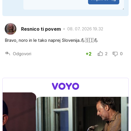
Resnico ti povem
08. 07. 2026 19.32
Bravo, noro in le tako naprej Slovenija.💪🇸🇮💪
Odgovori
+2
2
0