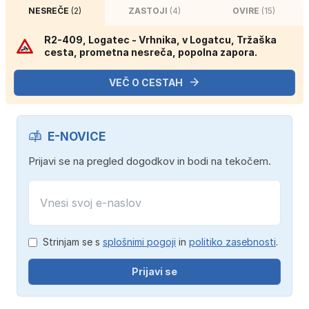
NESREČE
(2)
ZASTOJI
(4)
OVIRE
(15)
R2-409, Logatec - Vrhnika, v Logatcu, Tržaška
cesta, prometna nesreča, popolna zapora.
VEČ O CESTAH
E-NOVICE
Prijavi se na pregled dogodkov in bodi na tekočem.
Strinjam se s
splošnimi pogoji
in
politiko zasebnosti
.
Prijavi se