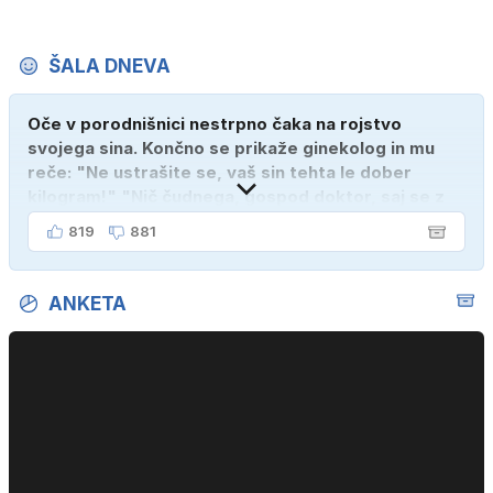
ŠALA DNEVA
Oče v porodnišnici nestrpno čaka na rojstvo
svojega sina. Končno se prikaže ginekolog in mu
reče: "Ne ustrašite se, vaš sin tehta le dober
kilogram!" "Nič čudnega, gospod doktor, saj se z
ženo poznava šele tri mesece."
819
881
ANKETA