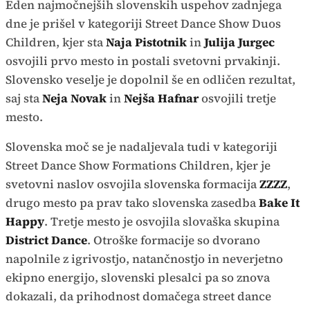
Eden najmočnejših slovenskih uspehov zadnjega
dne je prišel v kategoriji Street Dance Show Duos
Children, kjer sta
Naja Pistotnik
in
Julija Jurgec
osvojili prvo mesto in postali svetovni prvakinji.
Slovensko veselje je dopolnil še en odličen rezultat,
saj sta
Neja Novak
in
Nejša Hafnar
osvojili tretje
mesto.
Slovenska moč se je nadaljevala tudi v kategoriji
Street Dance Show Formations Children, kjer je
svetovni naslov osvojila slovenska formacija
ZZZZ
,
drugo mesto pa prav tako slovenska zasedba
Bake It
Happy
. Tretje mesto je osvojila slovaška skupina
District Dance
. Otroške formacije so dvorano
napolnile z igrivostjo, natančnostjo in neverjetno
ekipno energijo, slovenski plesalci pa so znova
dokazali, da prihodnost domačega street dance