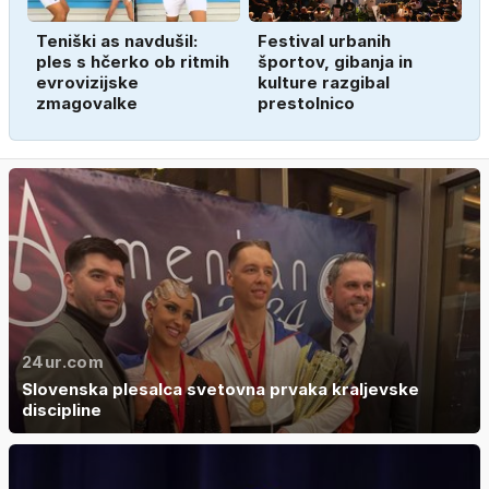
Teniški as navdušil:
Festival urbanih
ples s hčerko ob ritmih
športov, gibanja in
evrovizijske
kulture razgibal
zmagovalke
prestolnico
24ur.com
Slovenska plesalca svetovna prvaka kraljevske
discipline