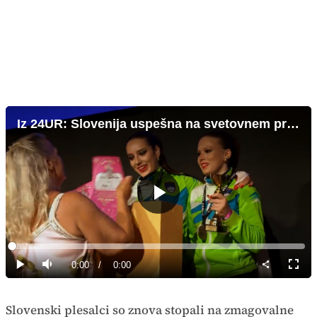
Iz 24UR: Slovenija uspešna na svetovnem prvenstvu v Street Dance Show
Predvajaj
Loaded
:
0%
Current
0:00
/
Duration
0:00
Predvajaj
Tiho
Celoz
način
Time
Slovenski plesalci so znova stopali na zmagovalne