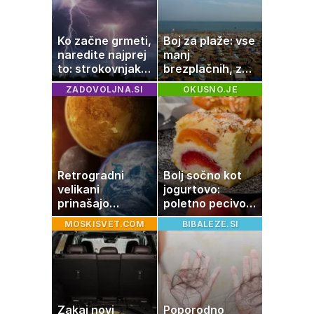
uživajo
Ko začne grmeti,
Boj za plaže: vse
naredite najprej
manj
to: strokovnjaki
brezplačnih, za
opozarjajo na
ležalnik in
ZADOVOLJNA.SI
OKUSNO.JE
pogosto napako
senčnik tudi več
kot 40 evrov
Retrogradni
Bolj sočno kot
velikani
jogurtovo:
prinašajo
poletno pecivo,
pomembne
ki vedno uspe
MOSKISVET.COM
BIBALEZE.SI
premike – kaj
pomeni, da so
Saturn, Neptun
in Pluton hkrati
retrogradni?
Zakaj novi
Poporodno