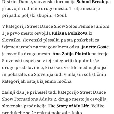
District Dance, slovenska formacija
School Break
pa
je osvojila odlično drugo mesto. Tretje mesto je
pripadlo poljski skupini 4 Soul.
V kategoriji Street Dance Show Solos Female Juniors
1 je prvo mesto osvojila
Juliana Polakova
iz
Slovaške, slovenski plesalki pa sta poskrbeli za
izjemen uspeh na zmagovalnem odru.
Janette Goste
je osvojila drugo mesto,
Ana Zofija Platnik
pa tretje.
Slovenski uspeh so v tej kategoriji dopolnile še
druge predstavnice, ki so se uvrstile med najboljše
in pokazale, da Slovenija tudi v mlajših solističnih
kategorijah ostaja izjemno močna.
Zadnji dan je prinesel tudi kategorijo Street Dance
Show Formations Adults 2, drugo mesto je osvojila
slovenska produkcija
The Story of My Life
. Velike
produkcije so še enkrat pokazale, kako