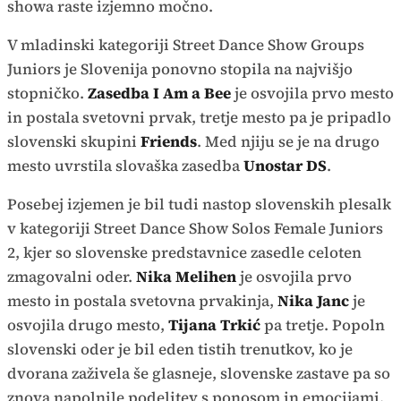
showa raste izjemno močno.
V mladinski kategoriji Street Dance Show Groups
Juniors je Slovenija ponovno stopila na najvišjo
stopničko.
Zasedba I Am a Bee
je osvojila prvo mesto
in postala svetovni prvak, tretje mesto pa je pripadlo
slovenski skupini
Friends
. Med njiju se je na drugo
mesto uvrstila slovaška zasedba
Unostar DS
.
Posebej izjemen je bil tudi nastop slovenskih plesalk
v kategoriji Street Dance Show Solos Female Juniors
2, kjer so slovenske predstavnice zasedle celoten
zmagovalni oder.
Nika Melihen
je osvojila prvo
mesto in postala svetovna prvakinja,
Nika Janc
je
osvojila drugo mesto,
Tijana Trkić
pa tretje. Popoln
slovenski oder je bil eden tistih trenutkov, ko je
dvorana zaživela še glasneje, slovenske zastave pa so
znova napolnile podelitev s ponosom in emocijami.