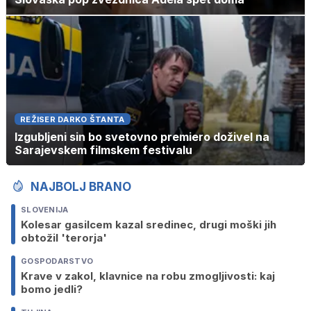
REŽISER DARKO ŠTANTA
Izgubljeni sin bo svetovno premiero doživel na
Sarajevskem filmskem festivalu
NAJBOLJ BRANO
SLOVENIJA
Kolesar gasilcem kazal sredinec, drugi moški jih
obtožil 'terorja'
GOSPODARSTVO
Krave v zakol, klavnice na robu zmogljivosti: kaj
bomo jedli?