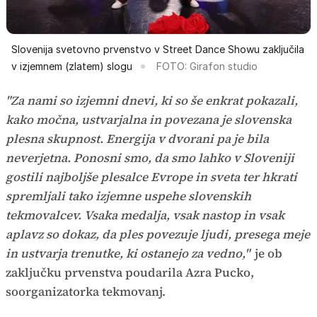
Slovenija svetovno prvenstvo v Street Dance Showu zaključila
v izjemnem (zlatem) slogu
FOTO: Girafon studio
"Za nami so izjemni dnevi, ki so še enkrat pokazali,
kako močna, ustvarjalna in povezana je slovenska
plesna skupnost. Energija v dvorani pa je bila
neverjetna. Ponosni smo, da smo lahko v Sloveniji
gostili najboljše plesalce Evrope in sveta ter hkrati
spremljali tako izjemne uspehe slovenskih
tekmovalcev. Vsaka medalja, vsak nastop in vsak
aplavz so dokaz, da ples povezuje ljudi, presega meje
in ustvarja trenutke, ki ostanejo za vedno,"
je ob
zaključku prvenstva poudarila Azra Pucko,
soorganizatorka tekmovanj.