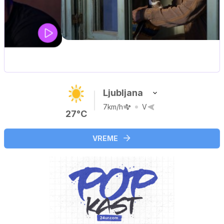
UEFA SUPERPOKAL
V živo na VOYO: sreda ob 20.30
Ljubljana
7km/h
V
27°C
VREME