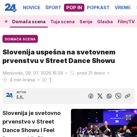
NOVICE
ŠPORT
POP IN
POPKAST
VREME
Domača scena
Tuja scena
Serije
Glasba
Film/TV
DOMAČA SCENA
Slovenija uspešna na svetovnem
prvenstvu v Street Dance Showu
Medvode, 08. 07. 2026 16.58
pred 31 dnevi
4 min branja
1
AVTOR:
E.K.
Slovenija je svetovno
prvenstvo v Street
Dance Showu I Feel