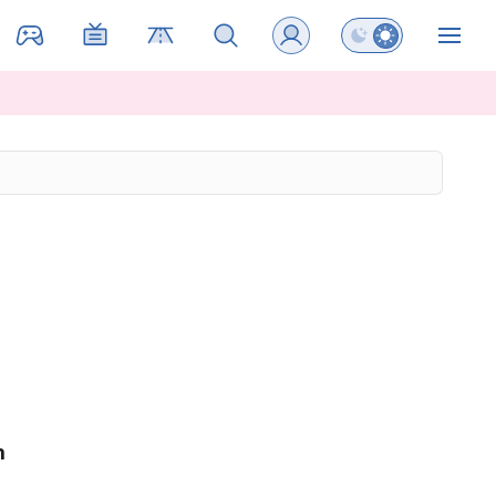
Preklopi barvni na
ZIN
m