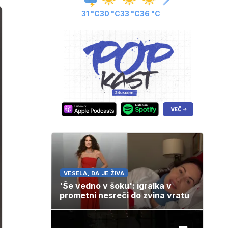
31 °C
30 °C
33 °C
36 °C
VESELA, DA JE ŽIVA
'Še vedno v šoku': igralka v
prometni nesreči do zvina vratu