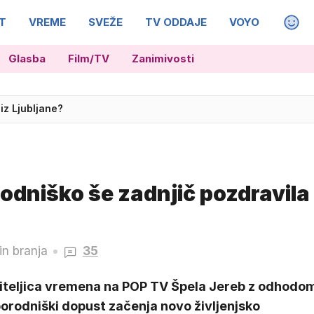
T
VREME
SVEŽE
TV ODDAJE
VOYO
MAGA
Glasba
Film/TV
Zanimivosti
iz Ljubljane?
preobrazba za prvo igralsko vlogo
odniško še zadnjič pozdravila
in branja
35
iteljica vremena na POP TV Špela Jereb z odhodo
orodniški dopust začenja novo življenjsko