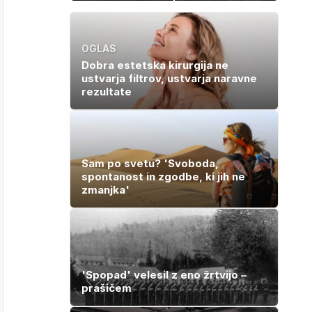
po katerem ne
izgubila boj z
boste
boleznijo
potrebovali
popoldanskega
OGLAS
spanca
Dobra estetska kirurgija ne
ustvarja filtrov, ustvarja naravne
rezultate
Sam po svetu? 'Svoboda,
spontanost in zgodbe, ki jih ne
zmanjka'
'Spopad' velesil z eno žrtvijo –
prašičem