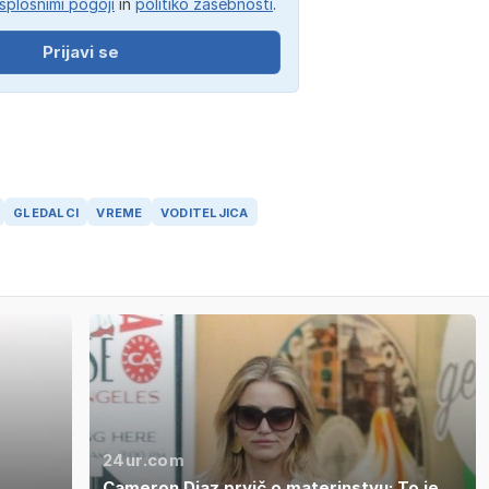
splošnimi pogoji
in
politiko zasebnosti
.
Prijavi se
GLEDALCI
VREME
VODITELJICA
24ur.com
Cameron Diaz prvič o materinstvu: To je