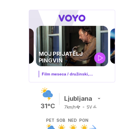
UEFA
SUPERPOKAL
V živo na VOYO: sreda ob 20.30
Ljubljana
31°C
7km/h
SV
PET
SOB
NED
PON