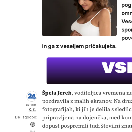
pogl
omre
Vese
spo
pove
in ga z veseljem pričakujeta.
Špela Jereb
, voditeljica vremena n
pozdravila z malih ekranov. Na dr
AVTOR:
fotografijah, ki jih je delila s sled
K.Z.
pripravljena na dojenčka, med koment
Deli zgodbo:
dopust pospremili tudi številni zna