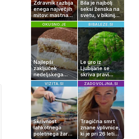
Zdravnik razbija
Bila je najbolj
enega največjih
seksi ženska na
mitov: mastna
svetu, v bikiniju
jetra ne
znova navdušila
OKUSNO.JE
BIBALEZE.SI
nastanejo
zaradi slanine,
temveč zaradi
živila, ki ga
imamo vsi radi
Najlepši
Le uro iz
zaključek
Ljubljane se
nedeljskega
skriva pravi
kosila: 8 sladic
naravni čudež:
VIZITA.SI
ZADOVOLJNA.SI
brez peke, ki se
izlet, ki bo
jih vsi veselijo
navdušil otroke
Skrivnost
Tragična smrt
lahkotnega
znane vplivnice,
poletnega žara,
ki je pri 26 letih