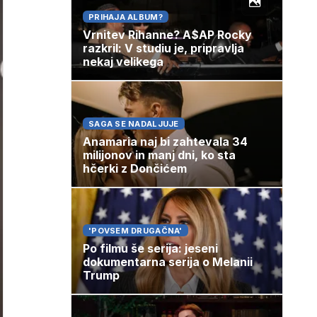
PRIHAJA ALBUM?
Vrnitev Rihanne? A$AP Rocky
razkril: V studiu je, pripravlja
nekaj velikega
SAGA SE NADALJUJE
Anamaria naj bi zahtevala 34
milijonov in manj dni, ko sta
hčerki z Dončićem
'POVSEM DRUGAČNA'
Po filmu še serija: jeseni
dokumentarna serija o Melanii
Trump