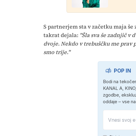
S partnerjem sta v začetku maja še 
takrat dejala:
"Šla sva še zadnjič v 
dvoje. Nekdo v trebuščku me prav p
smo trije."
POP IN
Bodi na tekočem
KANAL A, KINO,
zgodbe, ekskluz
oddaje – vse n