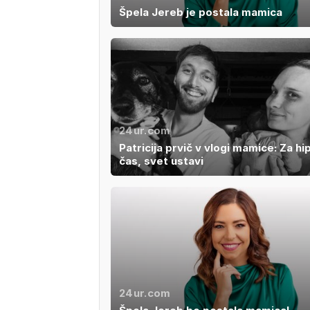
Špela Jereb je postala mamica
24ur.com
Patricija prvič v vlogi mamice: Za hi
čas, svet ustavi
24ur.com