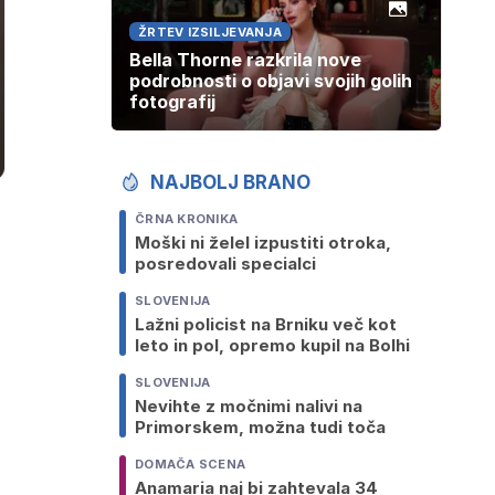
ŽRTEV IZSILJEVANJA
Bella Thorne razkrila nove
podrobnosti o objavi svojih golih
fotografij
NAJBOLJ BRANO
ČRNA KRONIKA
Moški ni želel izpustiti otroka,
posredovali specialci
SLOVENIJA
Lažni policist na Brniku več kot
leto in pol, opremo kupil na Bolhi
SLOVENIJA
Nevihte z močnimi nalivi na
Primorskem, možna tudi toča
DOMAČA SCENA
Anamaria naj bi zahtevala 34