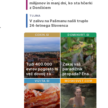
milijonov in manj dni, ko sta hčerki
z Dončićem
TUJINA
V zalivu na Pašmanu našli truplo
24-letnega Slovenca
v
CEKIN.SI
DOMINVRT.SI
Tudi 400.000
Zakaj vaš
evrov pogosto ni
paradižnik
več dovolj za
propada? Ena
nakup
napaka lahko
VIZITA.SI
MOSKISVET.COM
stanovanja
uniči rastline –
tako jih rešite