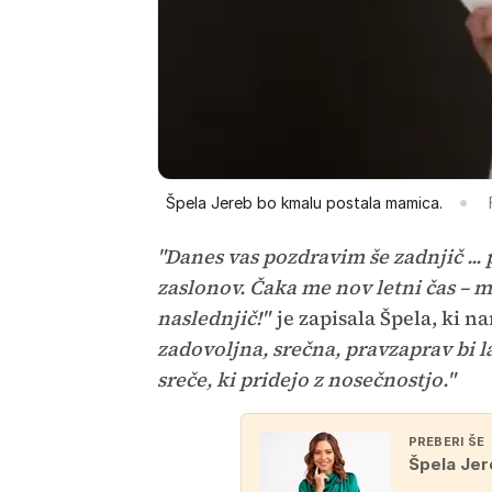
Špela Jereb bo kmalu postala mamica.
"Danes vas pozdravim še zadnjič ...
zaslonov. Čaka me nov letni čas – m
naslednjič!"
je zapisala Špela, ki n
zadovoljna, srečna, pravzaprav bi 
sreče, ki pridejo z nosečnostjo."
PREBERI ŠE
Špela Jer