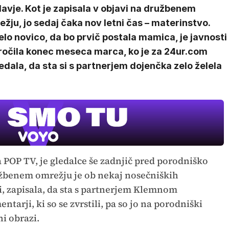
avje. Kot je zapisala v objavi na družbenem
žju, jo sedaj čaka nov letni čas – materinstvo.
lo novico, da bo prvič postala mamica, je javnosti
ročila konec meseca marca, ko je za 24ur.com
dala, da sta si s partnerjem dojenčka zelo želela
a POP TV, je gledalce še zadnjič pred porodniško
užbenem omrežju je ob nekaj nosečniških
ilci, zapisala, da sta s partnerjem Klemnom
arji, ki so se zvrstili, pa so jo na porodniški
ni obrazi.