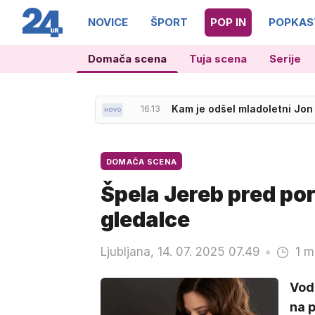
NOVICE
ŠPORT
POP IN
POPKAS
Domača scena
Tuja scena
Serije
16.13
Kam je odšel mladoletni Jon 
16.12
Billie Eilish: Presenetljiva 
DOMAČA SCENA
Špela Jereb pred por
gledalce
Ljubljana, 14. 07. 2025 07.49
1 m
Vod
na p