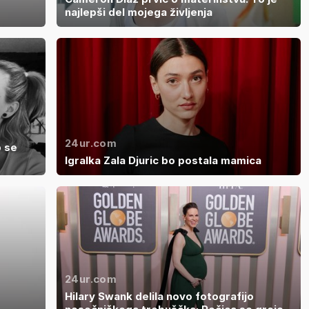
najlepši del mojega življenja
24ur.com
p se
Igralka Zala Djuric bo postala mamica
24ur.com
Hilary Swank delila novo fotografijo