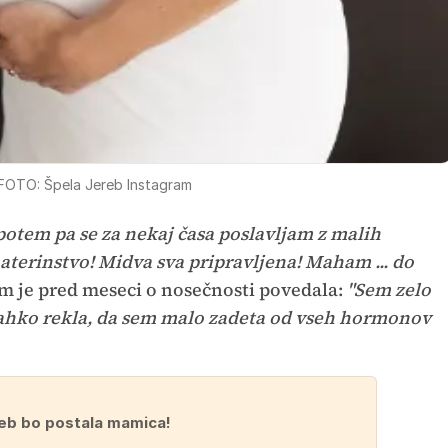
FOTO: Špela Jereb Instagram
 potem pa se za nekaj časa poslavljam z malih
aterinstvo! Midva sva pripravljena! Maham ... do
am je pred meseci o nosečnosti povedala:
"Sem zelo
lahko rekla, da sem malo zadeta od vseh hormonov
eb bo postala mamica!