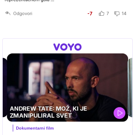
Odgovori
-7
7
14
IN
olovski