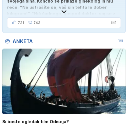
svojega sina. Končno se prikaže ginekolog in mu
reče: "Ne ustrašite se, vaš sin tehta le dober
kilogram!" "Nič čudnega, gospod doktor, saj se z
ženo poznava šele tri mesece."
721
743
ANKETA
Si boste ogledali film Odiseja?