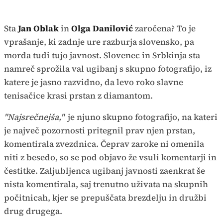
Sta
Jan Oblak
in
Olga Danilović
zaročena? To je
vprašanje, ki zadnje ure razburja slovensko, pa
morda tudi tujo javnost. Slovenec in Srbkinja sta
namreč sprožila val ugibanj s skupno fotografijo, iz
katere je jasno razvidno, da levo roko slavne
tenisačice krasi prstan z diamantom.
"Najsrečnejša,"
je njuno skupno fotografijo, na kateri
je največ pozornosti pritegnil prav njen prstan,
komentirala zvezdnica. Čeprav zaroke ni omenila
niti z besedo, so se pod objavo že vsuli komentarji in
čestitke. Zaljubljenca ugibanj javnosti zaenkrat še
nista komentirala, saj trenutno uživata na skupnih
počitnicah, kjer se prepuščata brezdelju in družbi
drug drugega.