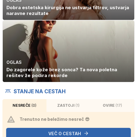
OGLAS
Dobra estetska kirurgija ne ustvarja filtrov, ustvarja
naravne rezultate
OGLAS
Do zagorele kože brez sonca? Ta nova poletna
rešitev že podira rekorde
STANJE NA CESTAH
NESREČE
(0)
ZASTOJI
(1)
OVIRE
(17)
Trenutno ne beležimo nesreč 😎
VEČ O CESTAH