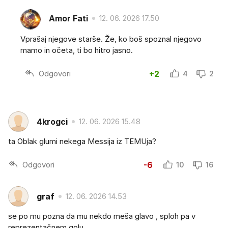
Amor Fati
12. 06. 2026 17.50
Vprašaj njegove starše. Že, ko boš spoznal njegovo
mamo in očeta, ti bo hitro jasno.
Odgovori
+2
4
2
4krogci
12. 06. 2026 15.48
ta Oblak glumi nekega Messija iz TEMUja?
Odgovori
-6
10
16
graf
12. 06. 2026 14.53
se po mu pozna da mu nekdo meša glavo , sploh pa v
reprezentačnem golu ...