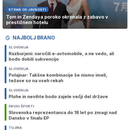
STRAN OD JAVNOSTI
Tom in Zendaya poroko okronala z zabavo v
prestižnem hotelu
NAJBOLJ BRANO
SLOVENIJA
Razburjeni: naročili e-avtomobile, a ne vedo, ali
bodo dobili subvencijo
SLOVENIJA
Polajnar: Takšne kombinacije še nismo imeli,
težave so na vseh rekah
SLOVENIJA
Plohe in nevihte bodo zajele večji del države
DRUGI ŠPORTI
Slovenska reprezentanca do 18 let po zmagi nad
Dansko v finalu EP
TUJINA