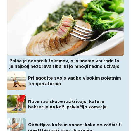
Polna je nevarnih toksinov, a jo imamo vsi radi: to
je najbolj nezdrava riba, ki jo mnogi redno uživajo
Prilagodite svojo vadbo visokim poletnim
temperaturam
Nove raziskave razkrivajo, katere
bakterije na koži privlačijo komarje
Občutljiva koža in sonce: kako se zaščititi
pred UV-žarki brez draženja