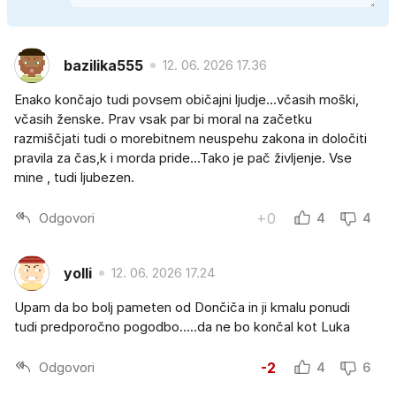
bazilika555
12. 06. 2026 17.36
Enako končajo tudi povsem običajni ljudje...včasih moški,
včasih ženske. Prav vsak par bi moral na začetku
razmiščjati tudi o morebitnem neuspehu zakona in določiti
pravila za čas,k i morda pride...Tako je pač življenje. Vse
mine , tudi ljubezen.
Odgovori
+0
4
4
yolli
12. 06. 2026 17.24
Upam da bo bolj pameten od Dončiča in ji kmalu ponudi
tudi predporočno pogodbo.....da ne bo končal kot Luka
Odgovori
-2
4
6