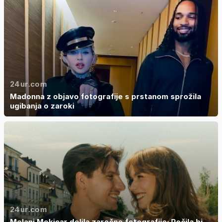
24ur.com
Madonna z objavo fotografije s prstanom sprožila
ugibanja o zaroki
24ur.com
Melani Mekicar delila zaročne fotografije: Počila bi