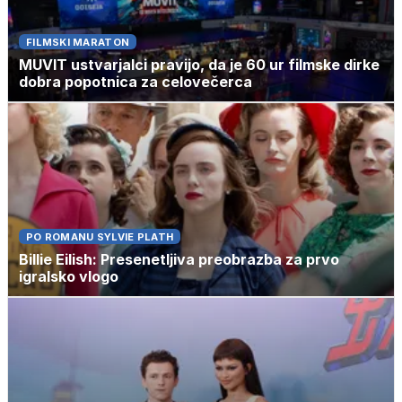
FILMSKI MARATON
MUVIT ustvarjalci pravijo, da je 60 ur filmske dirke
dobra popotnica za celovečerca
PO ROMANU SYLVIE PLATH
Billie Eilish: Presenetljiva preobrazba za prvo
igralsko vlogo