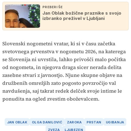
PREBERI ŠE
Jan Oblak božične praznike s svojo
izbranko preživel v Ljubljani
Slovenski nogometni vratar, ki si v času začetka
svetovnega prvenstva v nogometu 2026, na katerega
se Slovenija ni uvrstila, lahko privošči malo počitka
od nogometa, in njegova draga sicer nerada delita
zasebne stvari z javnostjo. Njune skupne objave na
družbenih omrežjih zato pogosto povzročijo val
navdušenja, saj takrat redek delček svoje intime le
ponudita na ogled zvestim oboževalcem.
JAN OBLAK
OLGA DANILOVIĆ
ZAROKA
PRSTAN
UGIBANJA
ZVEZA
LJUBEZEN