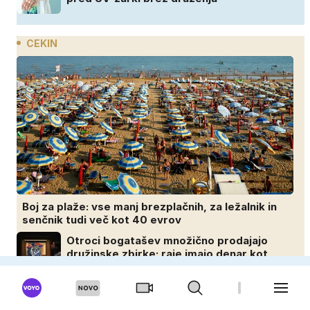
CEKIN
Boj za plaže: vse manj brezplačnih, za ležalnik in
senčnik tudi več kot 40 evrov
Otroci bogatašev množično prodajajo
družinske zbirke: raje imajo denar kot
umetnine
Medtem ko je svet trepetal zaradi vojne,