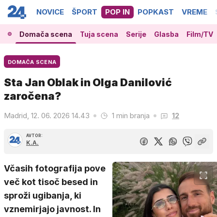
NOVICE
ŠPORT
POP IN
POPKAST
VREME
Domača scena
Tuja scena
Serije
Glasba
Film/TV
DOMAČA SCENA
Sta Jan Oblak in Olga Danilović
zaročena?
Madrid, 12. 06. 2026 14.43
1 min branja
12
AVTOR:
K.A.
Včasih fotografija pove
več kot tisoč besed in
sproži ugibanja, ki
vznemirjajo javnost. In