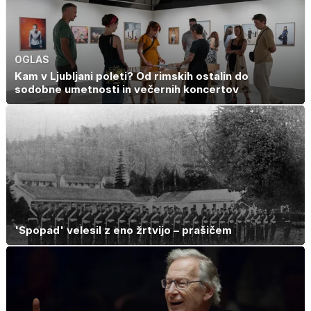
spanca
OGLAS
Kam v Ljubljani poleti? Od rimskih ostalin do
sodobne umetnosti in večernih koncertov
'Spopad' velesil z eno žrtvijo – prašičem