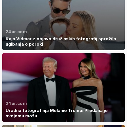
24ur.com
Kaja Vidmar z objavo družinskih fotografij sprožila
ugibanja o poroki
24ur.com
Uradna fotografinja Melanie Trump: Predana je
svojemu možu