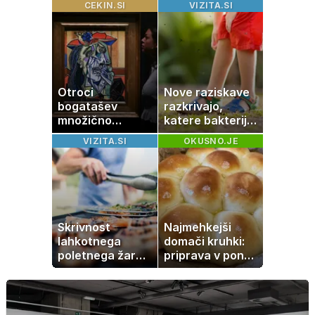
CEKIN.SI
VIZITA.SI
nato je prišla še
ena tragedija
Otroci
Nove raziskave
bogatašev
razkrivajo,
množično
katere bakterije
prodajajo
na koži privlačijo
VIZITA.SI
OKUSNO.JE
družinske
komarje
zbirke: raje imajo
denar kot
umetnine
Skrivnost
Najmehkejši
lahkotnega
domači kruhki:
poletnega žara,
priprava v ponvi
po katerem ne
je trik za popoln
boste
rezultat
potrebovali
popoldanskega