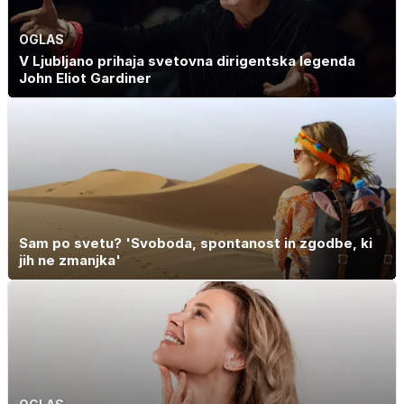
OGLAS
V Ljubljano prihaja svetovna dirigentska legenda
John Eliot Gardiner
Sam po svetu? 'Svoboda, spontanost in zgodbe, ki
jih ne zmanjka'