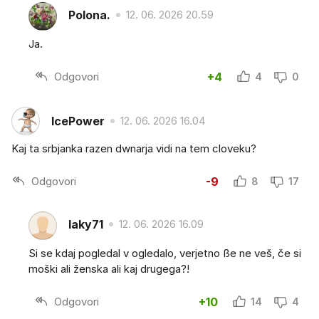
Polona.
12. 06. 2026 20.59
Ja.
Odgovori
+4
4
0
lcePower
12. 06. 2026 16.04
Kaj ta srbjanka razen dwnarja vidi na tem cloveku?
Odgovori
-9
8
17
laky71
12. 06. 2026 16.09
Si se kdaj pogledal v ogledalo, verjetno ße ne veš, če si
moški ali ženska ali kaj drugega?!
Odgovori
+10
14
4