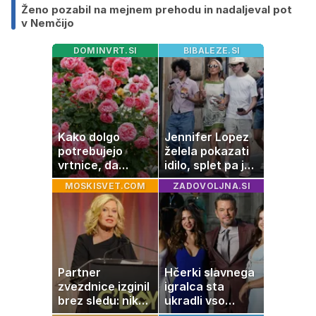
Ženo pozabil na mejnem prehodu in nadaljeval pot
v Nemčijo
DOMINVRT.SI
BIBALEZE.SI
Kako dolgo
Jennifer Lopez
potrebujejo
želela pokazati
vrtnice, da
idilo, splet pa je
zrastejo? Vse o
razburila ena
MOSKISVET.COM
ZADOVOLJNA.SI
rasti, cvetenju in
stvar
negi vrtnic
Partner
Hčerki slavnega
zvezdnice izginil
igralca sta
brez sledu: nikoli
ukradli vso
ga niso našli,
pozornost