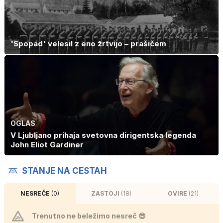
'Spopad' velesil z eno žrtvijo – prašičem
OGLAS
V Ljubljano prihaja svetovna dirigentska legenda
John Eliot Gardiner
STANJE NA CESTAH
NESREČE
(0)
ZASTOJI
(18)
OVIRE
(21)
Trenutno ne beležimo nesreč 😎