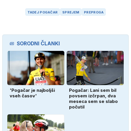
TADEJ POGAČAR
SPREJEM
PREPROGA
SORODNI ČLANKI
'Pogačar je najboljši
Pogačar: Lani sem bil
vseh časov'
povsem izčrpan, dva
meseca sem se slabo
počutil