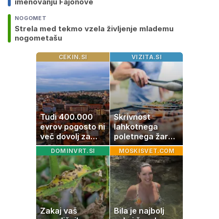
imenovanju Fajonove
NOGOMET
Strela med tekmo vzela življenje mlademu
nogometašu
CEKIN.SI
VIZITA.SI
Tudi 400.000
Skrivnost
evrov pogosto ni
lahkotnega
več dovolj za
poletnega žara,
nakup
po katerem ne
DOMINVRT.SI
MOSKISVET.COM
stanovanja
boste
potrebovali
popoldanskega
spanca
Zakaj vaš
Bila je najbolj