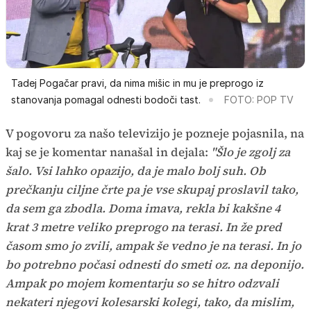
Tadej Pogačar pravi, da nima mišic in mu je preprogo iz
stanovanja pomagal odnesti bodoči tast.
FOTO: POP TV
V pogovoru za našo televizijo je pozneje pojasnila, na
kaj se je komentar nanašal in dejala:
"Šlo je zgolj za
šalo. Vsi lahko opazijo, da je malo bolj suh. Ob
prečkanju ciljne črte pa je vse skupaj proslavil tako,
da sem ga zbodla. Doma imava, rekla bi kakšne 4
krat 3 metre veliko preprogo na terasi. In že pred
časom smo jo zvili, ampak še vedno je na terasi. In jo
bo potrebno počasi odnesti do smeti oz. na deponijo.
Ampak po mojem komentarju so se hitro odzvali
nekateri njegovi kolesarski kolegi, tako, da mislim,