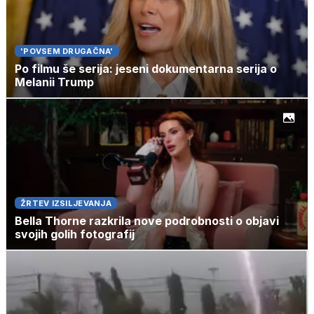
'POVSEM DRUGAČNA'
Po filmu še serija: jeseni dokumentarna serija o
Melanii Trump
ŽRTEV IZSILJEVANJA
Bella Thorne razkrila nove podrobnosti o objavi
svojih golih fotografij