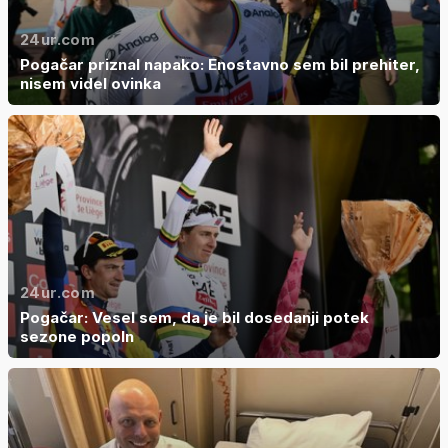
24ur.com
Pogačar priznal napako: Enostavno sem bil prehiter,
nisem videl ovinka
24ur.com
Pogačar: Vesel sem, da je bil dosedanji potek
sezone popoln