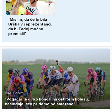
'Mislim, da če bi bila
Urška v reprezentanci,
da bi Tadej močno
premislil'
24ur.com
'Pogačar je dirko končal na četrtem kolesu,
naslednje leto pridemo po smetano'