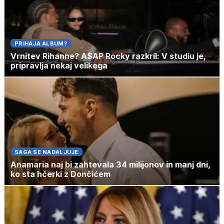
PRIHAJA ALBUM?
Vrnitev Rihanne? A$AP Rocky razkril: V studiu je,
pripravlja nekaj velikega
SAGA SE NADALJUJE
Anamaria naj bi zahtevala 34 milijonov in manj dni,
ko sta hčerki z Dončićem