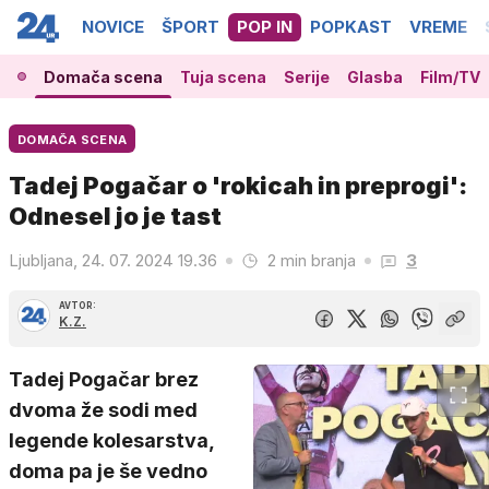
NOVICE
ŠPORT
POP IN
POPKAST
VREME
Domača scena
Tuja scena
Serije
Glasba
Film/TV
DOMAČA SCENA
Tadej Pogačar o 'rokicah in preprogi':
Odnesel jo je tast
Ljubljana, 24. 07. 2024 19.36
2 min branja
3
AVTOR:
K.Z.
Tadej Pogačar brez
dvoma že sodi med
legende kolesarstva,
doma pa je še vedno