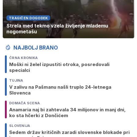
TRAGIČEN DOGODEK
Strela med tekmo vzela življenje mlademu
nogometašu
NAJBOLJ BRANO
ČRNA KRONIKA
Moški ni želel izpustiti otroka, posredovali
specialci
TUJINA
V zalivu na Pašmanu našli truplo 24-letnega
Slovenca
DOMAČA SCENA
Anamaria naj bi zahtevala 34 milijonov in manj dni,
ko sta hčerki z Dončićem
SLOVENIJA
Sedem držav kritičnih zaradi slovenske blokade pri