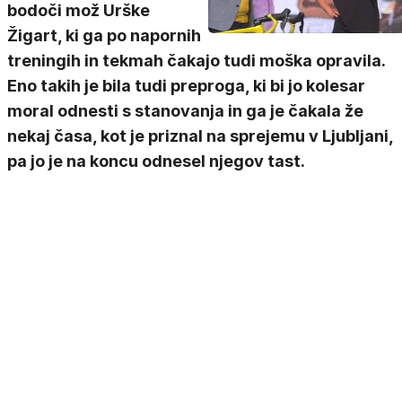
bodoči mož Urške
Žigart, ki ga po napornih
treningih in tekmah čakajo tudi moška opravila.
Eno takih je bila tudi preproga, ki bi jo kolesar
moral odnesti s stanovanja in ga je čakala že
nekaj časa, kot je priznal na sprejemu v Ljubljani,
pa jo je na koncu odnesel njegov tast.