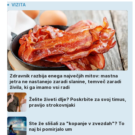
VIZITA
Zdravnik razbija enega največjih mitov: mastna
jetra ne nastanejo zaradi slanine, temveč zaradi
živila, ki ga imamo vsi radi
Želite živeti dlje? Poskrbite za svoj timus,
pravijo strokovnjaki
Ste že slišali za "kopanje v zvezdah"? To
naj bi pomirjalo um