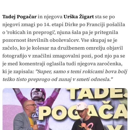
Tadej Pogačar
in njegova
Urška Žigart
sta se po
njegovi zmagi po 14. etapi Dirke po Franciji pošalila
o 'rokicah in preprogi', njuna šala pa je pritegnila
pozornost številnih oboževalcev. Vse skupaj se je
začelo, ko je kolesar na družbenem omrežju objavil
fotografijo v značilni zmagovalni pozi, pod njo pa se
je med komentraji oglasila tudi njegova zaročenka,
ki je zapisala:
"Super, samo s temi rokicami bova bolj
težko tisto preprogo od zunaj v smeti odnesla."