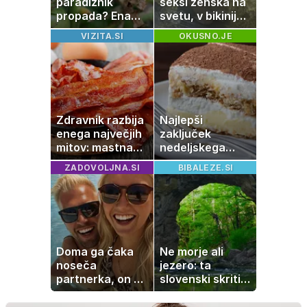
paradižnik
seksi ženska na
propada? Ena
svetu, v bikiniju
napaka lahko
znova navdušila
VIZITA.SI
OKUSNO.JE
uniči rastline –
tako jih rešite
Zdravnik razbija
Najlepši
enega največjih
zaključek
mitov: mastna
nedeljskega
jetra ne
kosila: 8 sladic
ZADOVOLJNA.SI
BIBALEZE.SI
nastanejo zaradi
brez peke, ki se
slanine, temveč
jih vsi veselijo
zaradi živila, ki
ga imamo vsi
radi
Doma ga čaka
Ne morje ali
noseča
jezero: ta
partnerka, on pa
slovenski skriti
dopustuje z
raj je kot
drugo
ustvarjen za