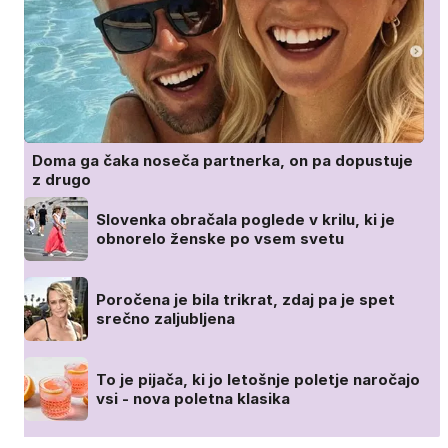
Doma ga čaka noseča partnerka, on pa dopustuje
z drugo
Slovenka obračala poglede v krilu, ki je
obnorelo ženske po vsem svetu
Poročena je bila trikrat, zdaj pa je spet
srečno zaljubljena
To je pijača, ki jo letošnje poletje naročajo
vsi - nova poletna klasika