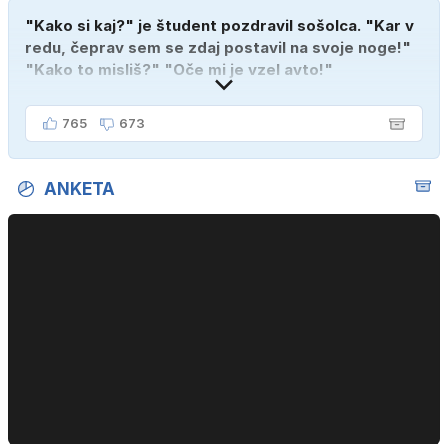
"Kako si kaj?" je študent pozdravil sošolca. "Kar v
redu, čeprav sem se zdaj postavil na svoje noge!"
"Kako to misliš?" "Oče mi je vzel avto!"
765
673
ANKETA