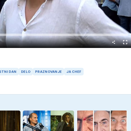
Predvajaj
Cel
nač
STNI DAN
DELO
PRAZNOVANJE
JA CHEF