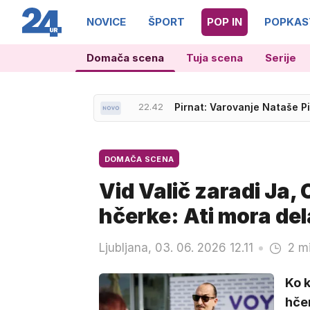
NOVICE
ŠPORT
POP IN
POPKAS
Domača scena
Tuja scena
Serije
21.36
Neporaženi Slovenci prek M
22.42
Pirnat: Varovanje Nataše P
DOMAČA SCENA
Vid Valič zaradi Ja, 
hčerke: Ati mora del
Ljubljana, 03. 06. 2026 12.11
2 m
Ko k
hčer