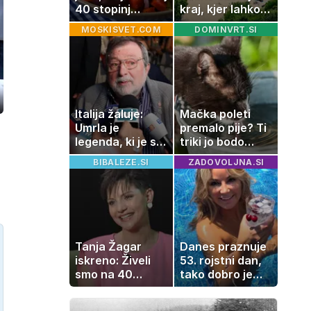
40 stopinj
kraj, kjer lahko
Celzija: 5 kosil
dopustujete
MOSKISVET.COM
DOMINVRT.SI
brez prižiganja
poceni:
pečice
nastanitev že od
10 evrov, kosilo
za pet evrov
ozaslonski
Italija žaluje:
Mačka poleti
in
Umrla je
premalo pije? Ti
legenda, ki je s
triki jo bodo
svojimi pesmimi
spodbudili, da
BIBALEZE.SI
ZADOVOLJNA.SI
zaznamovala
zaužije več vode
Italijo
Tanja Žagar
Danes praznuje
iskreno: Živeli
53. rojstni dan,
smo na 40
tako dobro je
kvadratih, a
videti znana
imela sem vse,
Slovenka