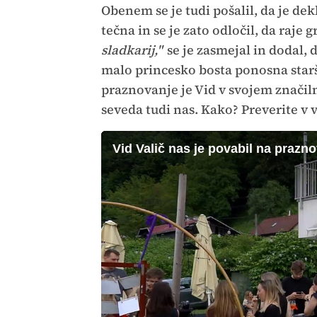
Obenem se je tudi pošalil, da je dek
tečna in se je zato odločil, da raje g
sladkarij,"
se je zasmejal in dodal, 
malo princesko bosta ponosna starš
praznovanje je Vid v svojem znači
seveda tudi nas. Kako? Preverite v 
Vid Valič nas je povabil na prazn