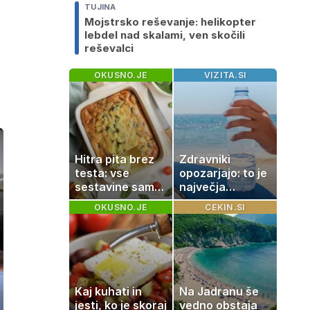
TUJINA
Mojstrsko reševanje: helikopter
lebdel nad skalami, ven skočili
reševalci
OKUSNO.JE
VIZITA.SI
Hitra pita brez
Zdravniki
testa: vse
opozarjajo: to je
sestavine samo
največja
zmešate in
napaka, ki jo
OKUSNO.JE
CEKIN.SI
pečica opravi
ljudje delajo med
ostalo
vročino
Kaj kuhati in
Na Jadranu še
jesti, ko je skoraj
vedno obstaja