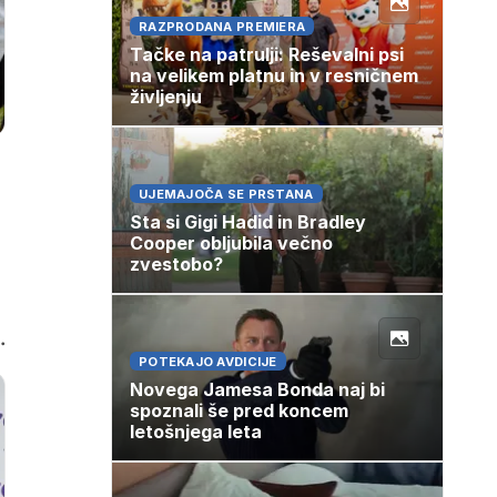
RAZPRODANA PREMIERA
Tačke na patrulji: Reševalni psi
na velikem platnu in v resničnem
življenju
UJEMAJOČA SE PRSTANA
Sta si Gigi Hadid in Bradley
Cooper obljubila večno
zvestobo?
.
POTEKAJO AVDICIJE
Novega Jamesa Bonda naj bi
spoznali še pred koncem
letošnjega leta