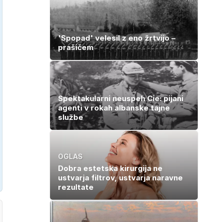
kar otrok
potrebuje
'Spopad' velesil z eno žrtvijo –
prašičem
Spektakularni neuspeh Cie: pijani
agenti v rokah albanske tajne
službe
OGLAS
Dobra estetska kirurgija ne
ustvarja filtrov, ustvarja naravne
rezultate