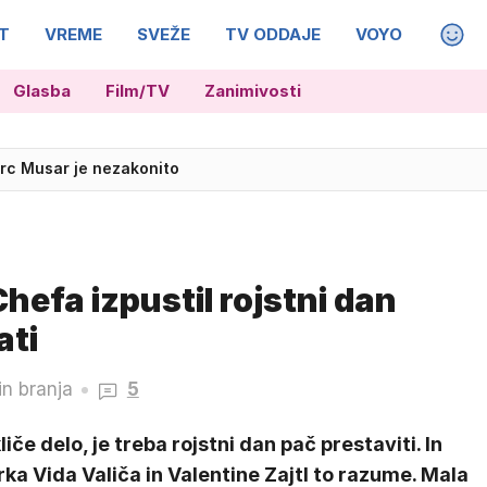
T
VREME
SVEŽE
TV ODDAJE
VOYO
MAGA
Glasba
Film/TV
Zanimivosti
adžarske v polfinale EP
irc Musar je nezakonito
Chefa izpustil rojstni dan
ati
in branja
5
liče delo, je treba rojstni dan pač prestaviti. In
ka Vida Valiča in Valentine Zajtl to razume. Mala