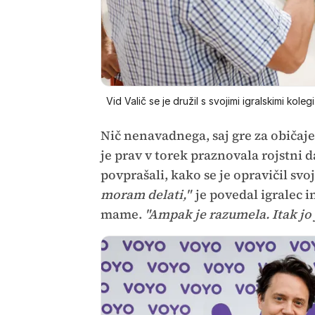
Vid Valič se je družil s svojimi igralskimi kolegi
Nič nenavadnega, saj gre za običaje
je prav v torek praznovala rojstni 
povprašali, kako se je opravičil svoj
moram delati,"
je povedal igralec in
mame.
"Ampak je razumela. Itak jo j