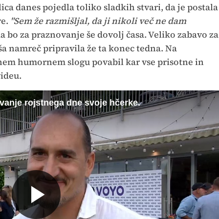
lica danes pojedla toliko sladkih stvari, da je postala
re.
"Sem že razmišljal, da ji nikoli več ne dam
da bo za praznovanje še dovolj časa. Veliko zabavo za
a namreč pripravila že ta konec tedna. Na
lnem humornem slogu povabil kar vse prisotne in
videu.
ovanje rojstnega dne svoje hčerke.