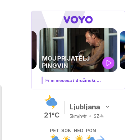
UEFA
SUPERPOKAL
V živo na VOYO: sreda ob 20.30
Ljubljana
21°C
5km/h
SZ
PET
SOB
NED
PON