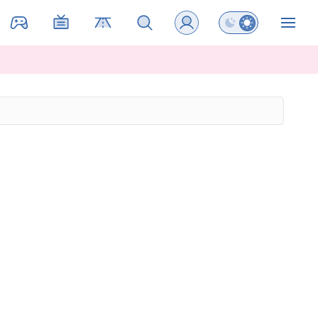
Preklopi barvni na
ZIN