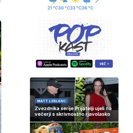
21 °C
30 °C
33 °C
36 °C
MATT LEBLANC
Zvezdnika serije Prijatelji ujeli na
večerji s skrivnostno rjavolasko