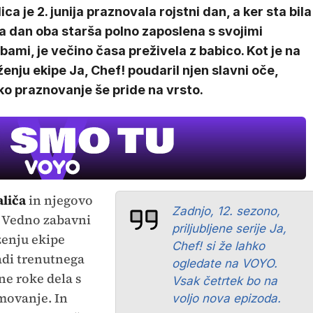
ica je 2. junija praznovala rojstni dan, a ker sta bila
a dan oba starša polno zaposlena s svojimi
bami, je večino časa preživela z babico. Kot je na
enju ekipe Ja, Chef! poudaril njen slavni oče,
ko praznovanje še pride na vrsto.
aliča
in njegovo
Zadnjo, 12. sezono,
. Vedno zabavni
priljubljene serije Ja,
ženju ekipe
Chef! si že lahko
radi trenutnega
ogledate na VOYO.
e roke dela s
Vsak četrtek bo na
movanje. In
voljo nova epizoda.