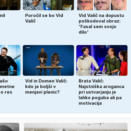
nil
Poročil se bo Vid
Vid Valič na dopustu
Valič
poškodoval obraz:
'Fasal sem svojo
dilo'
Sašo
Vid in Domen Valič:
Brata Valič:
 umetne
kdo je boljši v
Najstniška aroganca
so res
menjavi plenic?
pri ustvarjanju je
lahko poguba ali pa
motivacija