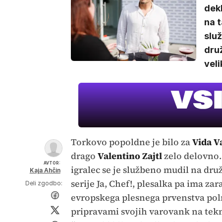
dekl
na t
služ
druž
veli
Torkovo popoldne je bilo za
Vida V
drago
Valentino Zajtl
zelo delovno
AVTOR:
igralec se je službeno mudil na dru
Kaja Ahčin
serije Ja, Chef!, plesalka pa ima za
Deli zgodbo:
evropskega plesnega prvenstva poln
pripravami svojih varovank na tek