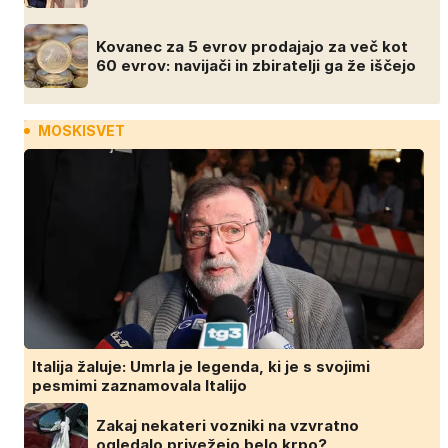
Kovanec za 5 evrov prodajajo za več kot
60 evrov: navijači in zbiratelji ga že iščejo
MOSKISVET
Italija žaluje: Umrla je legenda, ki je s svojimi
pesmimi zaznamovala Italijo
Zakaj nekateri vozniki na vzvratno
ogledalo privežejo belo krpo?