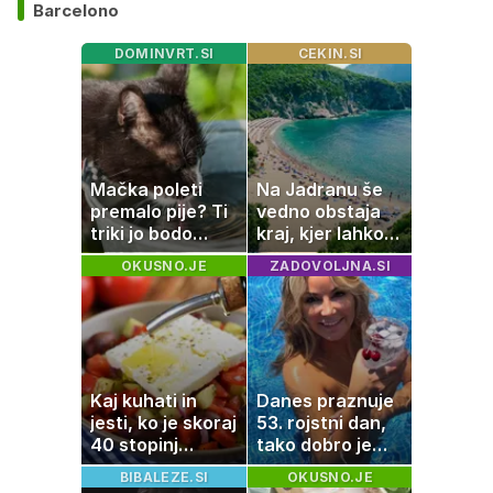
Barcelono
DOMINVRT.SI
CEKIN.SI
Mačka poleti
Na Jadranu še
premalo pije? Ti
vedno obstaja
triki jo bodo
kraj, kjer lahko
spodbudili, da
dopustujete
OKUSNO.JE
ZADOVOLJNA.SI
zaužije več vode
poceni:
nastanitev že od
10 evrov, kosilo
za pet evrov
Kaj kuhati in
Danes praznuje
jesti, ko je skoraj
53. rojstni dan,
40 stopinj
tako dobro je
Celzija: 5 kosil
videti znana
BIBALEZE.SI
OKUSNO.JE
brez prižiganja
Slovenka