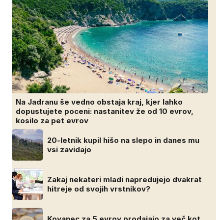
Na Jadranu še vedno obstaja kraj, kjer lahko
dopustujete poceni: nastanitev že od 10 evrov,
kosilo za pet evrov
20-letnik kupil hišo na slepo in danes mu
vsi zavidajo
Zakaj nekateri mladi napredujejo dvakrat
hitreje od svojih vrstnikov?
Kovanec za 5 evrov prodajajo za več kot