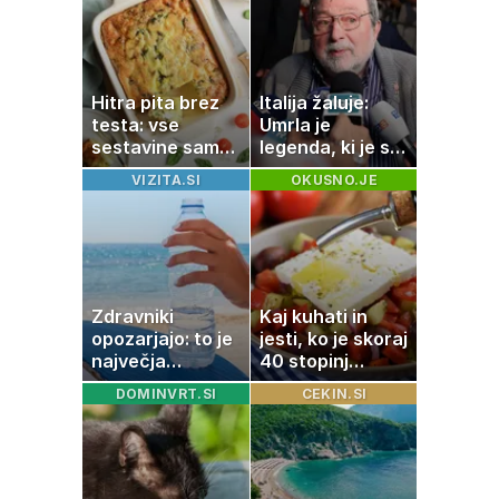
Hitra pita brez
Italija žaluje:
testa: vse
Umrla je
sestavine samo
legenda, ki je s
zmešate in
svojimi pesmimi
VIZITA.SI
OKUSNO.JE
pečica opravi
zaznamovala
ostalo
Italijo
Zdravniki
Kaj kuhati in
opozarjajo: to je
jesti, ko je skoraj
največja
40 stopinj
napaka, ki jo
Celzija: 5 kosil
DOMINVRT.SI
CEKIN.SI
ljudje delajo med
brez prižiganja
vročino
pečice