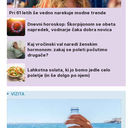
Pri 61 letih še vedno narekuje modne trende
Dnevni horoskop: Škorpijonom se obeta
napredek, vodnarje čaka dobra novica
Kaj vročinski val naredi ženskim
hormonom: zakaj se poleti počutimo
drugače?
Lahkotna solata, ki jo bomo jedle celo
poletje (in še dolgo po njem)
VIZITA