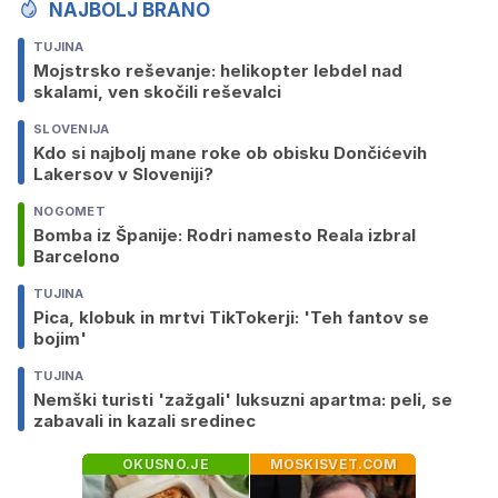
NAJBOLJ BRANO
TUJINA
Mojstrsko reševanje: helikopter lebdel nad
skalami, ven skočili reševalci
SLOVENIJA
Kdo si najbolj mane roke ob obisku Dončićevih
Lakersov v Sloveniji?
NOGOMET
Bomba iz Španije: Rodri namesto Reala izbral
Barcelono
TUJINA
Pica, klobuk in mrtvi TikTokerji: 'Teh fantov se
bojim'
TUJINA
Nemški turisti 'zažgali' luksuzni apartma: peli, se
zabavali in kazali sredinec
OKUSNO.JE
MOSKISVET.COM