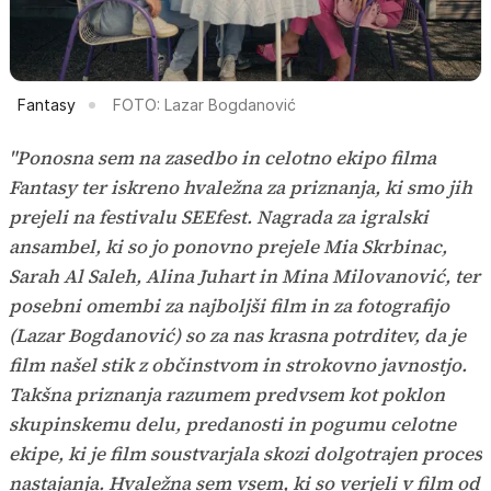
Fantasy
FOTO: Lazar Bogdanović
"Ponosna sem na zasedbo in celotno ekipo filma
Fantasy ter iskreno hvaležna za priznanja, ki smo jih
prejeli na festivalu SEEfest. Nagrada za igralski
ansambel, ki so jo ponovno prejele Mia Skrbinac,
Sarah Al Saleh, Alina Juhart in Mina Milovanović, ter
posebni omembi za najboljši film in za fotografijo
(Lazar Bogdanović) so za nas krasna potrditev, da je
film našel stik z občinstvom in strokovno javnostjo.
Takšna priznanja razumem predvsem kot poklon
skupinskemu delu, predanosti in pogumu celotne
ekipe, ki je film soustvarjala skozi dolgotrajen proces
nastajanja. Hvaležna sem vsem, ki so verjeli v film od