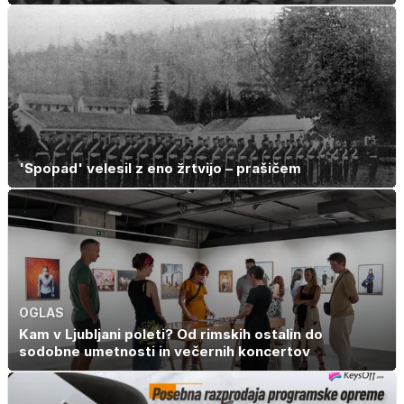
'Spopad' velesil z eno žrtvijo – prašičem
OGLAS
Kam v Ljubljani poleti? Od rimskih ostalin do
sodobne umetnosti in večernih koncertov