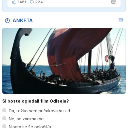
1451
224
ANKETA
Si boste ogledali film Odiseja?
Da, težko sem pričakoval/a izid.
Ne, ne zanima me.
Nisem se še odločil/a.