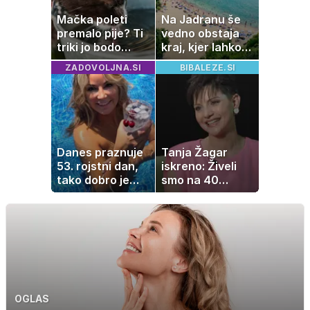
Mačka poleti
Na Jadranu še
premalo pije? Ti
vedno obstaja
triki jo bodo
kraj, kjer lahko
spodbudili, da
dopustujete
ZADOVOLJNA.SI
BIBALEZE.SI
zaužije več vode
poceni:
nastanitev že od
10 evrov, kosilo
za pet evrov
Danes praznuje
Tanja Žagar
53. rojstni dan,
iskreno: Živeli
tako dobro je
smo na 40
videti znana
kvadratih, a
Slovenka
imela sem vse,
kar otrok
potrebuje
OGLAS