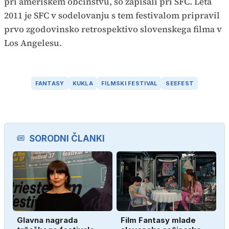
pri ameriškem občinstvu, so zapisali pri SFC. Leta
2011 je SFC v sodelovanju s tem festivalom pripravil
prvo zgodovinsko retrospektivo slovenskega filma v
Los Angelesu.
FANTASY
KUKLA
FILMSKI FESTIVAL
SEEFEST
SORODNI ČLANKI
Glavna nagrada
Film Fantasy mlade