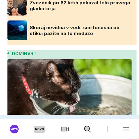
Zvezdnik pri 62 letih pokazal telo pravega
gladiatorja
Skoraj nevidna v vodi, smrtonosna ob
stiku: pazite na to meduzo
DOMINVRT
Mačka poleti premalo pije? Ti triki jo bodo
spodbudili, da zaužije več vode