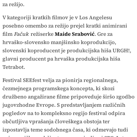
za režijo.
V kategoriji kratkih filmov je v Los Angelesu
posebno omembo za režijo prejel kratki animirani
film
Fačuk
režiserke
Maide Srabović
. Gre za
hrvaško-slovensko manjšinsko koprodukcijo,
slovenski koproducent je produkcijska hiša URGH!,
glavni producent pa hrvaška produkcijska hiša
Tetrabot.
Festival SEEfest velja za pionirja regionalnega,
čezmejnega programskega koncepta, ki skozi
družbeno angažirane filme pripoveduje širšo zgodbo
jugovzhodne Evrope. S predstavljanjem različnih
pogledov na to kompleksno regijo festival odpira
občutljiva vprašanja človeškega obstoja ter
izpostavlja teme sodobnega časa, ki odmevajo tudi