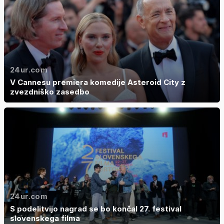
24ur.com
V Cannesu premiera komedije Asteroid City z
zvezdniško zasedbo
24ur.com
S podelitvijo nagrad se bo končal 27. festival
slovenskega filma