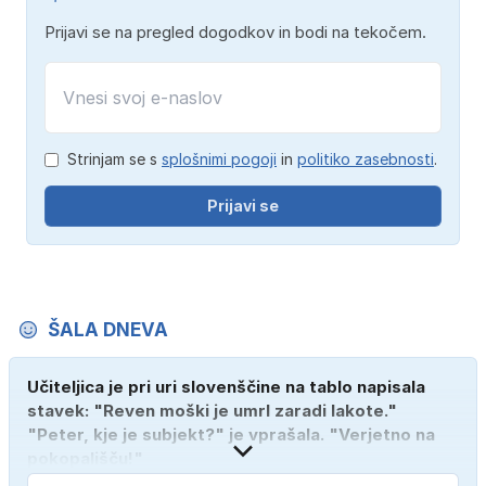
Prijavi se na pregled dogodkov in bodi na tekočem.
Strinjam se s
splošnimi pogoji
in
politiko zasebnosti
.
Prijavi se
ŠALA DNEVA
Učiteljica je pri uri slovenščine na tablo napisala
stavek: "Reven moški je umrl zaradi lakote."
"Peter, kje je subjekt?" je vprašala. "Verjetno na
pokopališču!"