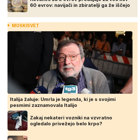
60 evrov: navijači in zbiratelji ga že iščejo
MOSKISVET
Italija žaluje: Umrla je legenda, ki je s svojimi
pesmimi zaznamovala Italijo
Zakaj nekateri vozniki na vzvratno
ogledalo privežejo belo krpo?