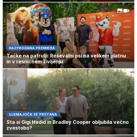
RAZPRODANA PREMIERA
Tačke na patrulji: Reševalni psi na velikem platnu
in v resničnem življenju
UJEMAJOČA SE PRSTANA
Sta si Gigi Hadid in Bradley Cooper obljubila večno
zvestobo?