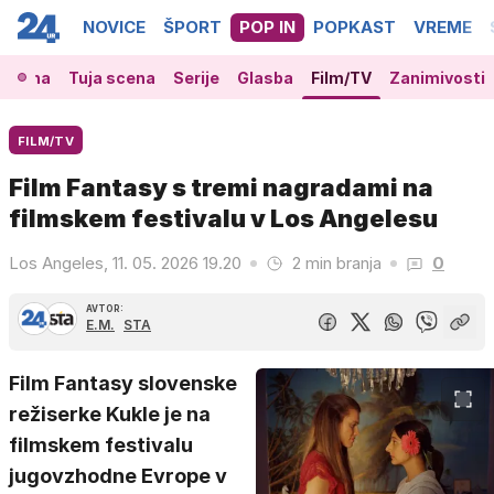
NOVICE
ŠPORT
POP IN
POPKAST
VREME
 scena
Tuja scena
Serije
Glasba
Film/TV
Zanimivosti
FILM/TV
Film Fantasy s tremi nagradami na
filmskem festivalu v Los Angelesu
Los Angeles, 11. 05. 2026 19.20
2 min branja
0
AVTOR:
E.M.
STA
Film Fantasy slovenske
režiserke Kukle je na
filmskem festivalu
jugovzhodne Evrope v