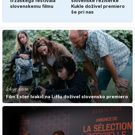
tržaškega festivala
slovenske režiserke
slovenskemu filmu
Kukle doživel premiero
še pri nas
24ur.com
Film Ester Ivakič na Liffu doživel slovensko premiero