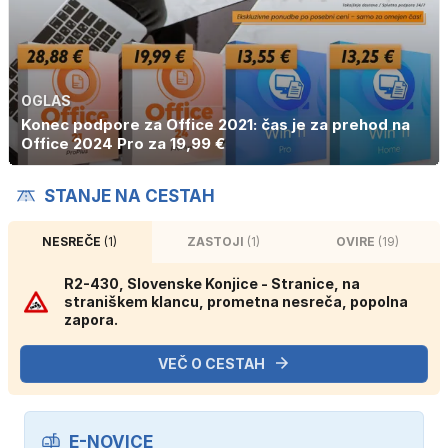
OGLAS
Konec podpore za Office 2021: čas je za prehod na
Office 2024 Pro za 19,99 €
STANJE NA CESTAH
NESREČE
(1)
ZASTOJI
(1)
OVIRE
(19)
R2-430, Slovenske Konjice - Stranice, na
straniškem klancu, prometna nesreča, popolna
zapora.
VEČ O CESTAH
E-NOVICE