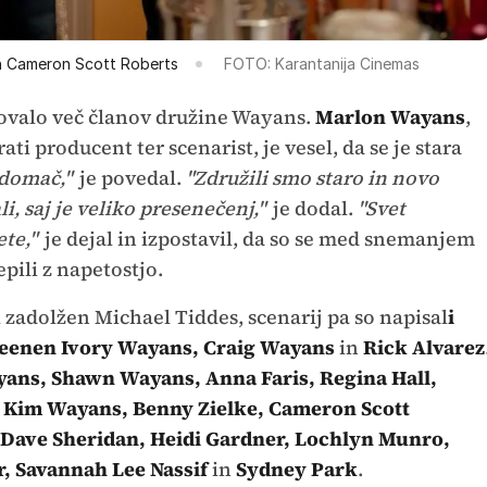
 in Cameron Scott Roberts
FOTO: Karantanija Cinemas
elovalo več članov družine Wayans.
Marlon Wayans
,
ati producent ter scenarist, je vesel, da se je stara
 domač,"
je povedal.
"Združili smo staro in novo
i, saj je veliko presenečenj,"
je dodal.
"Svet
te,"
je dejal in izpostavil, da so se med snemanjem
pili z napetostjo.
l zadolžen Michael Tiddes, scenarij pa so napisal
i
eenen Ivory Wayans, Craig Wayans
in
Rick Alvarez
ans, Shawn Wayans, Anna Faris, Regina Hall,
 Kim Wayans, Benny Zielke, Cameron Scott
t, Dave Sheridan, Heidi Gardner, Lochlyn Munro,
, Savannah Lee Nassif
in
Sydney Park
.