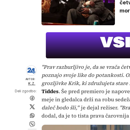
čet
mor
"Prav razburljivo je, da se vrača čet
poznajo svoje like do potankosti. Os
AVTOR:
grozljivke Krik, ki združujeta stare 
K.Z.
Tiddes
. Še pred premiero je napov
Deli zgodbo:
meje in gledalca drži na robu sedeža,
daleč bodo šli,"
je dejal režiser.
"Bra
dodal, da je to tista prava čarovnij