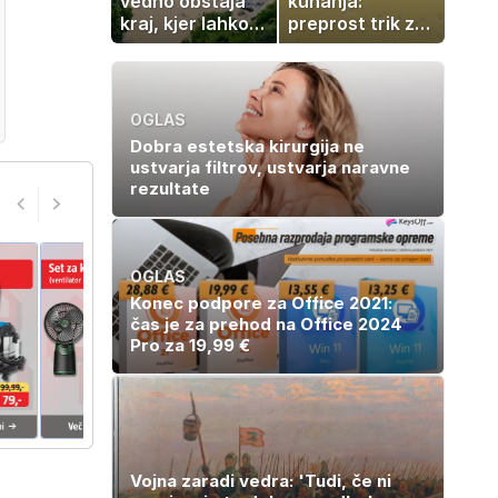
vedno obstaja
kuhanja:
kraj, kjer lahko
preprost trik za
dopustujete
pripravo v le
poceni:
nekaj minutah
nastanitev že od
10 evrov, kosilo
OGLAS
za pet evrov
Dobra estetska kirurgija ne
ustvarja filtrov, ustvarja naravne
rezultate
OGLAS
Konec podpore za Office 2021:
čas je za prehod na Office 2024
Pro za 19,99 €
Vojna zaradi vedra: 'Tudi, če ni