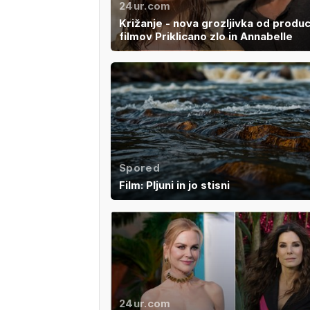
24ur.com
Križanje - nova grozljivka od produ
filmov Priklicano zlo in Annabelle
Spored
Film: Pljuni in jo stisni
24ur.com