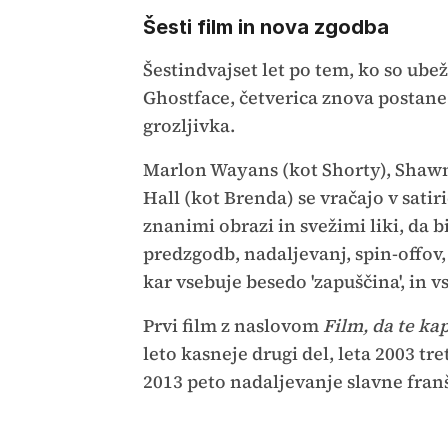
Šesti film in nova zgodba
Šestindvajset let po tem, ko so u
Ghostface, četverica znova postane 
grozljivka.
Marlon Wayans (kot Shorty), Shawn
Hall (kot Brenda) se vračajo v sati
znanimi obrazi in svežimi liki, da b
predzgodb, nadaljevanj, spin-offov, 
kar vsebuje besedo 'zapuščina', in vs
Prvi film z naslovom
Film, da te ka
leto kasneje drugi del, leta 2003 tre
2013 peto nadaljevanje slavne franš