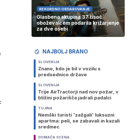
REKORDNO OBDAROVANJE
Glasbena skupina 37 tisoč
oboževalcem podarila križarjenje
za dve osebi
NAJBOLJ BRANO
a
SLOVENIJA
Znano, kdo je bil v vozilu s
predsednico države
SLOVENIJA
Trije AirTractorji nad nov požar, v
bližini požarišča jadrali padalci
:
TUJINA
Nemški turisti 'zažgali' luksuzni
apartma: peli, se zabavali in kazali
sredinec
DOMAČA SCENA