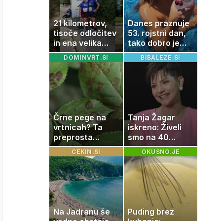
21 kilometrov,
Danes praznuje
tisoče odločitev
53. rojstni dan,
in ena velika
tako dobro je
želja: živeti na
videti znana
DOMINVRT.SI
BIBALEZE.SI
polno s
Slovenka
sladkorno
boleznijo
Črne pege na
Tanja Žagar
vrtnicah? Ta
iskreno: Živeli
preprosta
smo na 40
sestavina
kvadratih, a
CEKIN.SI
OKUSNO.JE
pomaga
imela sem vse,
preprečiti
kar otrok
težavo
potrebuje
Na Jadranu še
Puding brez