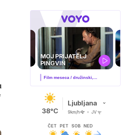
UEFA
SUPERPOKAL
V živo na VOYO: sreda ob 20.30
l
e
Ljubljana
38°C
9km/h
JV
ČET
PET
SOB
NED