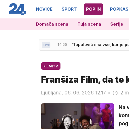
NOVICE
ŠPORT
POP IN
POPKAS
Domača scena
Tuja scena
Serije
15.42
Slovenija brez Dončića, a z
14.55
'Topalović ima vse, kar je 
FILM/TV
Franšiza Film, da te
Ljubljana, 06. 06. 2026 12.17
2 m
Na v
kome
pogl