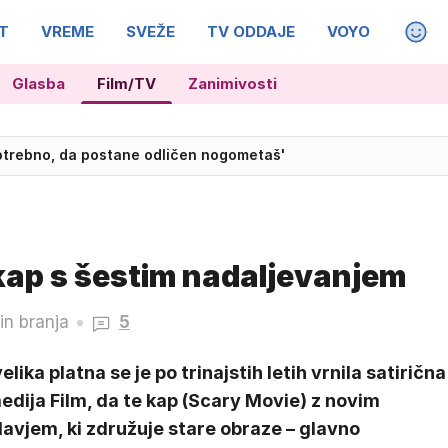
T
VREME
SVEŽE
TV ODDAJE
VOYO
MAGA
Glasba
Film/TV
Zanimivosti
 Nikolićem, Čančarjem in zlatimi mladeniči
potrebno, da postane odličen nogometaš'
 kap s šestim nadaljevanjem
in branja
5
elika platna se je po trinajstih letih vrnila satirična
dija Film, da te kap (Scary Movie) z novim
avjem, ki združuje stare obraze – glavno