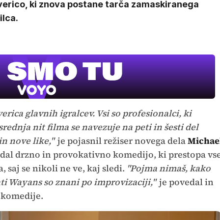
verico, ki znova postane tarča zamaskiranega
ilca.
verica glavnih igralcev. Vsi so profesionalci, ki
rednja nit filma se navezuje na peti in šesti del
in nove like,"
je pojasnil režiser novega dela
Michae
edal drzno in provokativno komedijo, ki prestopa vs
 saj se nikoli ne ve, kaj sledi.
"Pojma nimaš, kako
ti Wayans so znani po improvizaciji,"
je povedal in
a komedije.