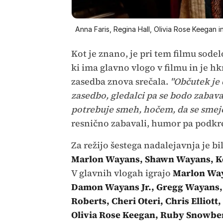
Anna Faris, Regina Hall, Olivia Rose Keegan
Kot je znano, je pri tem filmu sod
ki ima glavno vlogo v filmu in je hkr
zasedba znova srečala.
"Občutek je
zasedbo, gledalci pa se bodo zabaval
potrebuje smeh, hočem, da se smeje
resnično zabavali, humor pa podkre
Za režijo šestega nadalejavnja je bi
Marlon Wayans, Shawn Wayans, K
V glavnih vlogah igrajo
Marlon Way
Damon Wayans Jr., Gregg Wayans,
Roberts, Cheri Oteri, Chris Elliot
Olivia Rose Keegan, Ruby Snowber