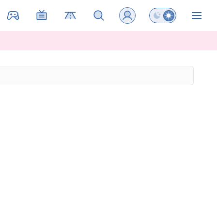
Preklopi barvni na
ZIN