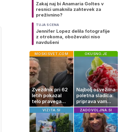
Zakaj naj bi Anamaria Goltes v
resnici umaknila zahtevek za
preživnino?
TUJA SCENA
Jennifer Lopez delila fotografije
z otrokoma, oboževalci niso
navdušeni
MOSKISVET.COM
OKUSNO.JE
Zvezdnik pri 62
Najbolj osvežilna
letih pokazal
poletna sladica:
telo pravega
priprava vam
gladiatorja
vzame le 10
VIZITA.SI
ZADOVOLJNA.SI
minut