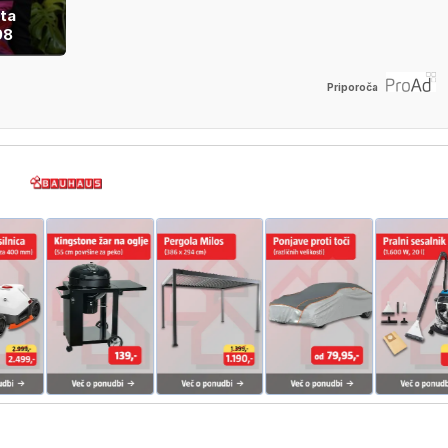
sta
98
Priporoča