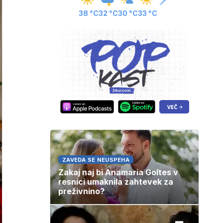
38 °C
32 °C
30 °C
33 °C
ZAVEDA SE NEUSPEHA
Zakaj naj bi Anamaria Goltes v
resnici umaknila zahtevek za
preživnino?