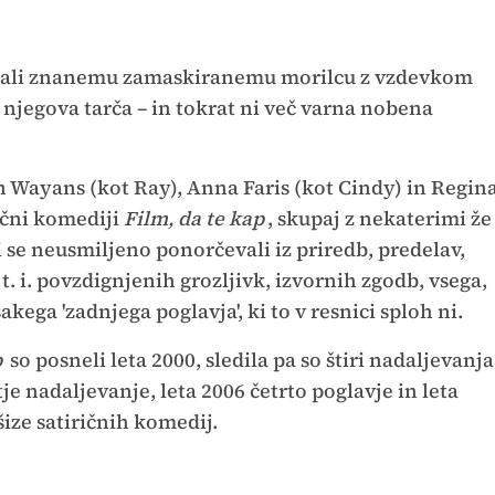
bežali znanemu zamaskiranemu morilcu z vzdevkom
njegova tarča – in tokrat ni več varna nobena
 Wayans (kot Ray), Anna Faris (kot Cindy) in Regin
rični komediji
Film, da te kap
, skupaj z nekaterimi že
i se neusmiljeno ponorčevali iz priredb, predelav,
t. i. povzdignjenih grozljivk, izvornih zgodb, vsega,
akega 'zadnjega poglavja', ki to v resnici sploh ni.
p
so posneli leta 2000, sledila pa so štiri nadaljevanja
tje nadaljevanje, leta 2006 četrto poglavje in leta
ize satiričnih komedij.