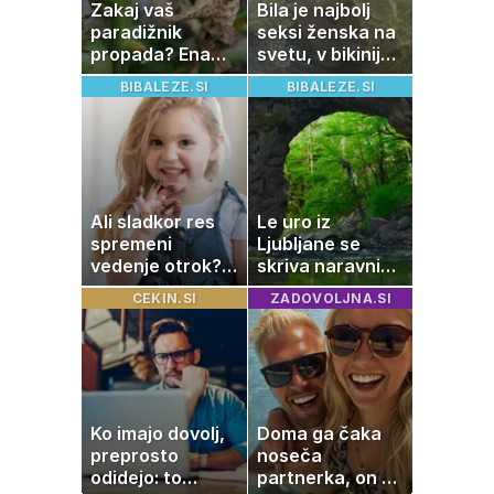
Zakaj vaš
Bila je najbolj
paradižnik
seksi ženska na
propada? Ena
svetu, v bikiniju
napaka lahko
znova navdušila
BIBALEZE.SI
BIBALEZE.SI
uniči rastline –
tako jih rešite
Ali sladkor res
Le uro iz
spremeni
Ljubljane se
vedenje otrok?
skriva naravni
Znanost ponuja
čudež, ki je kot
CEKIN.SI
ZADOVOLJNA.SI
presenetljiv
ustvarjen za
odgovor
družinski izlet
Ko imajo dovolj,
Doma ga čaka
preprosto
noseča
odidejo: to
partnerka, on pa