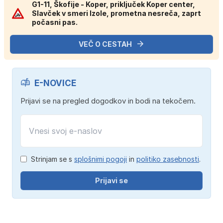
G1-11, Škofije - Koper, priključek Koper center,
Slavček v smeri Izole, prometna nesreča, zaprt
počasni pas.
VEČ O CESTAH
E-NOVICE
Prijavi se na pregled dogodkov in bodi na tekočem.
Strinjam se s
splošnimi pogoji
in
politiko zasebnosti
.
Prijavi se