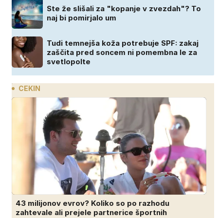
Ste že slišali za "kopanje v zvezdah"? To
naj bi pomirjalo um
Tudi temnejša koža potrebuje SPF: zakaj
zaščita pred soncem ni pomembna le za
svetlopolte
CEKIN
43 milijonov evrov? Koliko so po razhodu
zahtevale ali prejele partnerice športnih