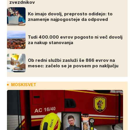
zvezdnikov
Ko imajo dovolj, preprosto odidejo: to
znamenje najpogosteje da odpoved
Tudi 400.000 evrov pogosto ni več dovolj
za nakup stanovanja
Ob redni službi zasluži še 866 evrov na
mesec: začelo se je povsem po naključju
MOSKISVET