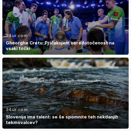
24ur.com
Gheorghe Cretu: Pričakujem osredotočenost na
vsaki točki
24ur.com
Slovenija ima talent: se še spomnite teh nekdanjih
tekmovalcev?