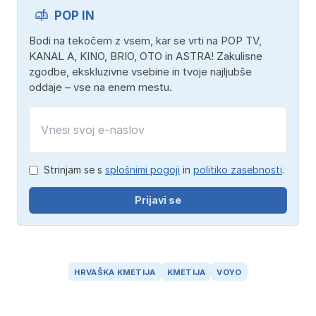
POP IN
Bodi na tekočem z vsem, kar se vrti na POP TV,
KANAL A, KINO, BRIO, OTO in ASTRA! Zakulisne
zgodbe, ekskluzivne vsebine in tvoje najljubše
oddaje – vse na enem mestu.
Strinjam se s
splošnimi pogoji
in
politiko zasebnosti
.
Prijavi se
HRVAŠKA KMETIJA
KMETIJA
VOYO