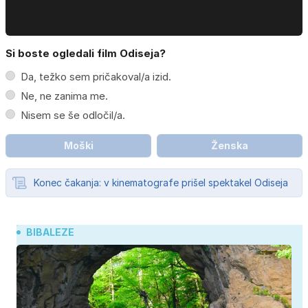
Si boste ogledali film Odiseja?
Da, težko sem pričakoval/a izid.
Ne, ne zanima me.
Nisem se še odločil/a.
Moški
Ženska
Konec čakanja: v kinematografe prišel spektakel Odiseja
BIBALEZE