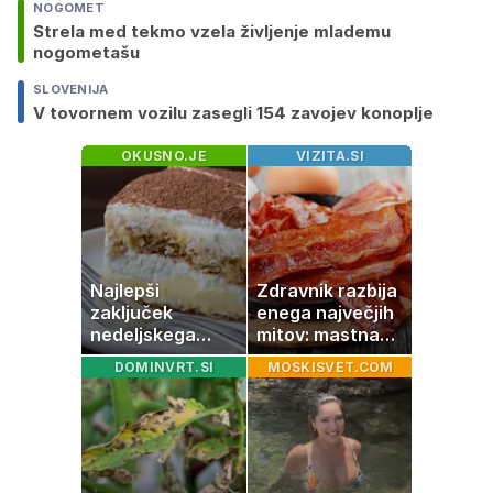
NOGOMET
Strela med tekmo vzela življenje mlademu
nogometašu
SLOVENIJA
V tovornem vozilu zasegli 154 zavojev konoplje
OKUSNO.JE
VIZITA.SI
Najlepši
Zdravnik razbija
zaključek
enega največjih
nedeljskega
mitov: mastna
kosila: 8 sladic
jetra ne
DOMINVRT.SI
MOSKISVET.COM
brez peke, ki se
nastanejo zaradi
jih vsi veselijo
slanine, temveč
zaradi živila, ki
ga imamo vsi
radi