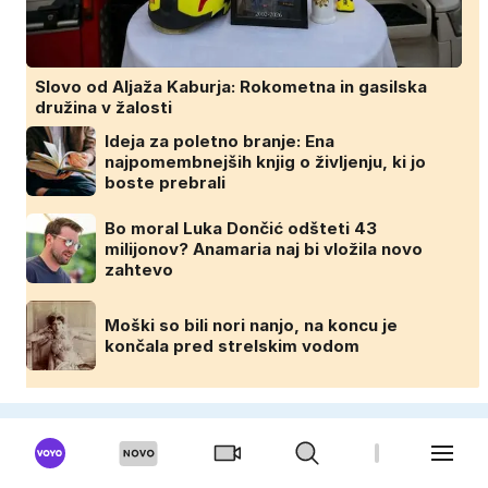
Slovo od Aljaža Kaburja: Rokometna in gasilska
družina v žalosti
Ideja za poletno branje: Ena
najpomembnejših knjig o življenju, ki jo
boste prebrali
Bo moral Luka Dončić odšteti 43
milijonov? Anamaria naj bi vložila novo
zahtevo
Moški so bili nori nanjo, na koncu je
končala pred strelskim vodom
DOMINVRT