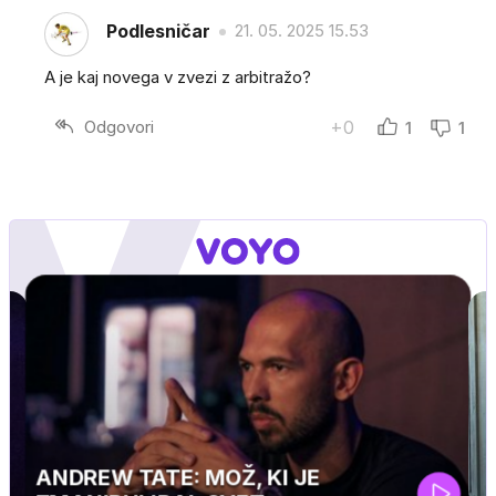
Podlesničar
21. 05. 2025 15.53
A je kaj novega v zvezi z arbitražo?
Odgovori
+0
1
1