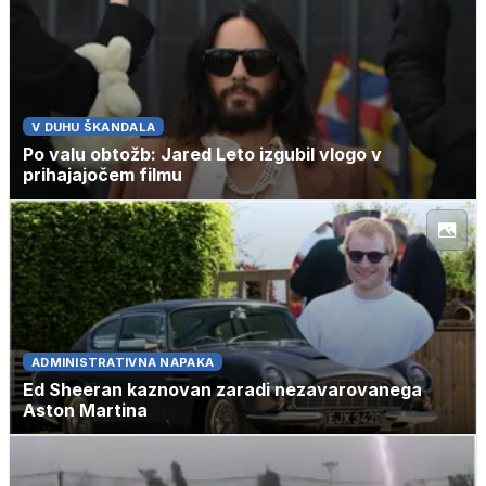
V DUHU ŠKANDALA
Po valu obtožb: Jared Leto izgubil vlogo v
prihajajočem filmu
ADMINISTRATIVNA NAPAKA
Ed Sheeran kaznovan zaradi nezavarovanega
Aston Martina