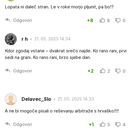
Lopata ni daleč stran. Le v roke morjo pljunit, pa bo!?
Odgovori
+8
8
0
r h
21. 05. 2025 14.34
Kdor zgodaj vstane – dvakrat srečo najde. Ko rano rani, prvi
sedi na grani. Ko rano rani, brzo sjebe dan.
Odgovori
+2
2
0
Delavec_Slo
21. 05. 2025 14.33
A ne bi mogoče pisali o reševanju arbitraže s hrvaško!!!!
Odgovori
+1
5
4