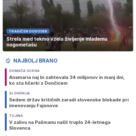
TRAGIČEN DOGODEK
Strela med tekmo vzela življenje mlademu
nogometašu
NAJBOLJ BRANO
DOMAČA SCENA
Anamaria naj bi zahtevala 34 milijonov in manj dni,
ko sta hčerki z Dončićem
SLOVENIJA
Sedem držav kritičnih zaradi slovenske blokade pri
imenovanju Fajonove
TUJINA
V zalivu na Pašmanu našli truplo 24-letnega
Slovenca