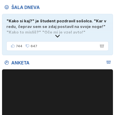
ŠALA DNEVA
"Kako si kaj?" je študent pozdravil sošolca. "Kar v
redu, čeprav sem se zdaj postavil na svoje noge!"
"Kako to misliš?" "Oče mi je vzel avto!"
744
647
ANKETA