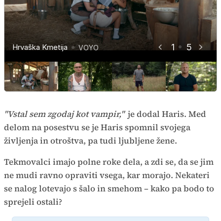
1
5
Hrvaška Kmetija
Hrvaška Kmetija
Hrvaška Kmetija
Hrvaška Kmetija
Hrvaška Kmetija
VOYO
VOYO
VOYO
VOYO
VOYO
"Vstal sem zgodaj kot vampir,"
je dodal Haris. Med
delom na posestvu se je Haris spomnil svojega
življenja in otroštva, pa tudi ljubljene žene.
Tekmovalci imajo polne roke dela, a zdi se, da se jim
ne mudi ravno opraviti vsega, kar morajo. Nekateri
se nalog lotevajo s šalo in smehom – kako pa bodo to
sprejeli ostali?