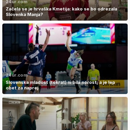
24ur.com
Začela se je hrvaška Kmetija: kako se bo odrezala
Slovenka Manja?
24ur.com
Slovenska mladost (tokrat) ni bila norost, a je lep
obet za naprej