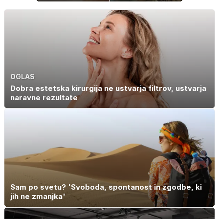
znamenje
dopustuje z
najpogosteje da
drugo
odpoved
OGLAS
Dobra estetska kirurgija ne ustvarja filtrov, ustvarja
naravne rezultate
Sam po svetu? 'Svoboda, spontanost in zgodbe, ki
jih ne zmanjka'