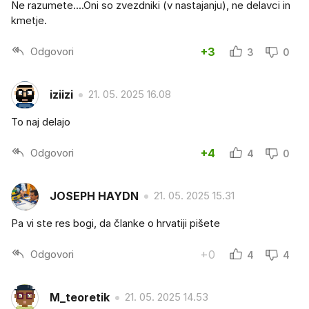
Ne razumete....Oni so zvezdniki (v nastajanju), ne delavci in
kmetje.
Odgovori
+3
3
0
iziizi
21. 05. 2025 16.08
To naj delajo
Odgovori
+4
4
0
JOSEPH HAYDN
21. 05. 2025 15.31
Pa vi ste res bogi, da članke o hrvatiji pišete
Odgovori
+0
4
4
M_teoretik
21. 05. 2025 14.53