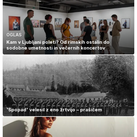
OGLAS
Kam v Ljubljani poleti? Od rimskih ostalin do
sodobne umetnosti in večernih koncertov
'Spopad' velesil z eno žrtvijo – prašičem