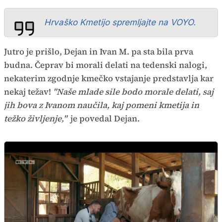
Hrvaško Kmetijo spremljajte na VOYO.
Jutro je prišlo, Dejan in Ivan M. pa sta bila prva
budna. Čeprav bi morali delati na tedenski nalogi,
nekaterim zgodnje kmečko vstajanje predstavlja kar
nekaj težav!
"Naše mlade sile bodo morale delati, saj
jih bova z Ivanom naučila, kaj pomeni kmetija in
težko življenje,"
je povedal Dejan.