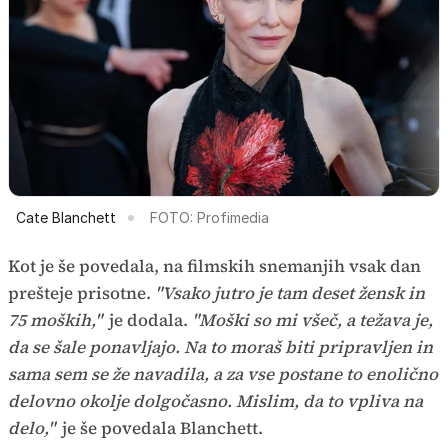
Cate Blanchett
FOTO: Profimedia
Kot je še povedala, na filmskih snemanjih vsak dan
prešteje prisotne.
"Vsako jutro je tam deset žensk in
75 moških,"
je dodala.
"Moški so mi všeč, a težava je,
da se šale ponavljajo. Na to moraš biti pripravljen in
sama sem se že navadila, a za vse postane to enolično
delovno okolje dolgočasno. Mislim, da to vpliva na
delo,"
je še povedala Blanchett.