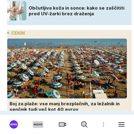
Občutljiva koža in sonce: kako se zaščititi
pred UV-žarki brez draženja
CEKIN
Boj za plaže: vse manj brezplačnih, za ležalnik in
senčnik tudi več kot 40 evrov
Otroci bogatašev množično prodajajo
družinske zbirke: raje imajo denar kot
umetnine