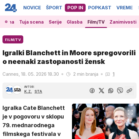
NOVICE
ŠPORT
POP IN
POPKAST
VREME
 scena
Tuja scena
Serije
Glasba
Film/TV
Zanimivosti
FILM/TV
Igralki Blanchett in Moore spregovorili
o neenaki zastopanosti žensk
Cannes, 18. 05. 2026 18.30
2 min branja
1
AVTOR:
K.Z.
STA
Igralka Cate Blanchett
je v pogovoru v sklopu
79. mednarodnega
filmskega festivala v