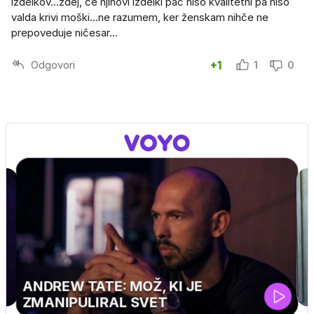
izdelkov...zdej, če njihovi izdelki pač niso kvalitetni pa niso
valda krivi moški...ne razumem, ker ženskam nihče ne
prepoveduje ničesar...
Odgovori
+1
1
0