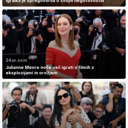
Igralka je spregovorila o svojih negotovostih
24ur.com
Julianne Moore noče več igrati v filmih z
eksplozijami in orožjem