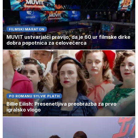
FILMSKI MARATON
MUVIT ustvarjalci pravijo, da je 60 ur filmske dirke
dobra popotnica za celovečerca
PO ROMANU SYLVIE PLATH
Billie Eilish: Presenetljiva preobrazba za prvo
igralsko vlogo