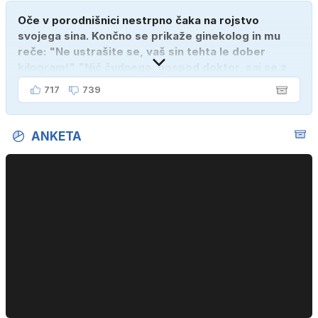
Oče v porodnišnici nestrpno čaka na rojstvo
svojega sina. Končno se prikaže ginekolog in mu
reče: "Ne ustrašite se, vaš sin tehta le dober
kilogram!" "Nič čudnega, gospod doktor, saj se z
ženo poznava šele tri mesece."
717
739
ANKETA