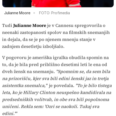
Julianne Moore
FOTO: Profimedia
Tudi
Julianne Moore
je v Cannesu spregovorila o
neenaki zastopanosti spolov na filmskih snemanjih
in dejala, da se je po njenem mnenju stanje v
zadnjem desetletju izboljšalo.
V pogovoru je ameriška igralka obudila spomin na
to, da je bila pred približno desetimi leti le ena od
dveh žensk na snemanju.
"Spomnim se, da sem bila
na prizorišču, kjer sva bili edini ženski jaz in tretja
asistentka snemalca,"
je povedala.
"To je bilo tistega
leta, ko je Hillary Clinton neuspešno kandidirala na
predsedniških volitvah, in obe sva bili popolnoma
uničeni. Rekla sem: 'Ozri se naokoli. Tukaj sva
edini.'"