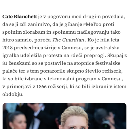
Cate Blanchett
je v pogovoru med drugim povedala,
da se ji zdi zanimivo, da je gibanje #MeToo proti
spolnim zlorabam in spolnemu nadlegovanju tako
hitro zamrlo, poroča
The Guardian
. Ko je bila leta
2018 predsednica žirije v Cannesu, se je avstralska
igralka udeležila protesta na rdeči preprogi. Skupaj z
81 ženskami so se postavile na stopnice festivalske
palače ter s tem ponazorile skupno število režiserk,
ki so bile izbrane v tekmovalni program v Cannesu,
v primerjavi z 1866 režiserji, ki so bili izbrani v istem
obdobju.