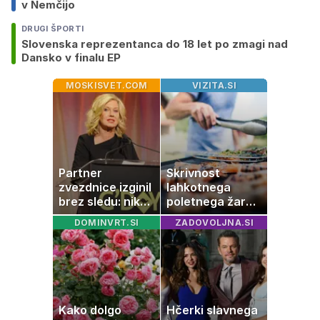
v Nemčijo
DRUGI ŠPORTI
Slovenska reprezentanca do 18 let po zmagi nad
Dansko v finalu EP
MOSKISVET.COM
VIZITA.SI
Partner
Skrivnost
zvezdnice izginil
lahkotnega
brez sledu: nikoli
poletnega žara,
ga niso našli,
po katerem ne
DOMINVRT.SI
ZADOVOLJNA.SI
nato je prišla še
boste
ena tragedija
potrebovali
popoldanskega
spanca
Kako dolgo
Hčerki slavnega