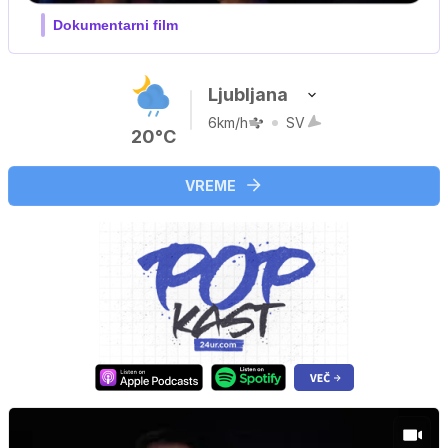
Ljubljana
6km/h
SV
20°C
VREME