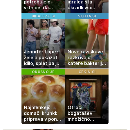
potrebujejo
igralca sta
vrtnice, da
ukradli vso
zrastejo? Vse o
pozornost
BIBALEZE.SI
VIZITA.SI
rasti, cvetenju in
negi vrtnic
Jennifer Lopez
Nove raziskave
želela pokazati
razkrivajo,
idilo, splet pa je
katere bakterije
razburila ena
na koži privlačijo
OKUSNO.JE
CEKIN.SI
stvar
komarje
Najmehkejši
Otroci
domači kruhki:
bogatašev
priprava v ponvi
množično
je trik za popoln
prodajajo