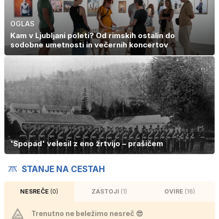
OGLAS
Kam v Ljubljani poleti? Od rimskih ostalin do
sodobne umetnosti in večernih koncertov
'Spopad' velesil z eno žrtvijo – prašičem
STANJE NA CESTAH
NESREČE
(0)
ZASTOJI
(1)
OVIRE
(16)
Trenutno ne beležimo nesreč 😎