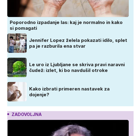
Poporodno izpadanje las: kaj je normalno in kako
si pomagati
Jennifer Lopez želela pokazati idilo, splet
pa je razburila ena stvar
Le uro iz Ljubljane se skriva pravi naravni
čudež: izlet, ki bo navdušil otroke
Kako izbrati primeren nastavek za
dojenje?
ZADOVOLJNA