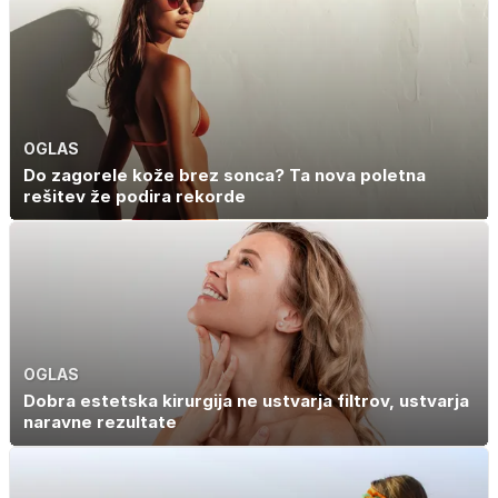
rezultat
družinske
zbirke: raje imajo
denar kot
umetnine
OGLAS
Do zagorele kože brez sonca? Ta nova poletna
rešitev že podira rekorde
OGLAS
Dobra estetska kirurgija ne ustvarja filtrov, ustvarja
naravne rezultate