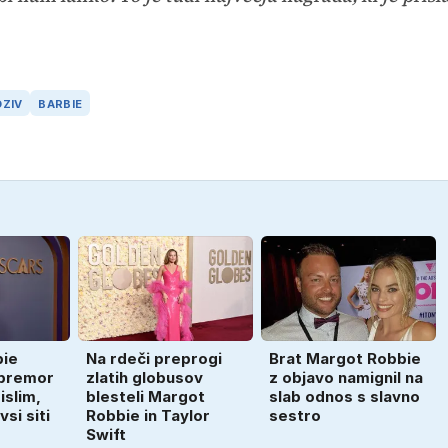
DZIV
BARBIE
bie
Na rdeči preprogi
Brat Margot Robbie
 premor
zlatih globusov
z objavo namignil na
islim,
blesteli Margot
slab odnos s slavno
si siti
Robbie in Taylor
sestro
Swift