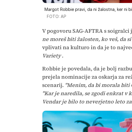
Margot Robbie pravi, da ni žalostna, ker ni bi
FOTO: AP
V pogovoru SAG-AFTRA s soigralci j
ne moreš biti žalosten, ko veš, da si
vplivati na kulturo in da je to najve
Variety
.
Robbie je povedala, da je bolj razb
prejela nominacije za oskarja za rež
scenarij.
"Menim, da bi morala biti 
"Kar je naredila, se zgodi enkrat v ka
Vendar je bilo to neverjetno leto za