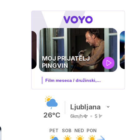
UEFA
SUPERPOKAL
V živo na VOYO: sreda ob 20.30
Ljubljana
26°C
6km/h
S
PET
SOB
NED
PON