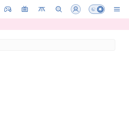
Preklopi barvni na
ZIN
a