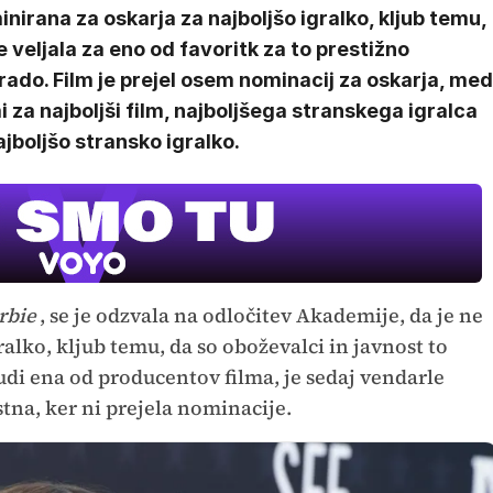
nirana za oskarja za najboljšo igralko, kljub temu,
e veljala za eno od favoritk za to prestižno
ado. Film je prejel osem nominacij za oskarja, med
i za najboljši film, najboljšega stranskega igralca
ajboljšo stransko igralko.
rbie
, se je odzvala na odločitev Akademije, da je ne
alko, kljub temu, da so oboževalci in javnost to
 tudi ena od producentov filma, je sedaj vendarle
stna, ker ni prejela nominacije.