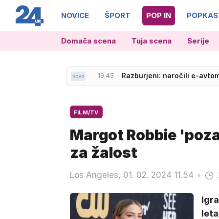
NOVICE
ŠPORT
POP IN
POPKAS
Domača scena
Tuja scena
Serije
19.45
Razburjeni: naročili e-avtom
20.06
Kdo nadzira predsedničine
FILM/TV
Margot Robbie 'pozab
za žalost
Los Angeles, 01. 02. 2024 11.54
Igr
leta