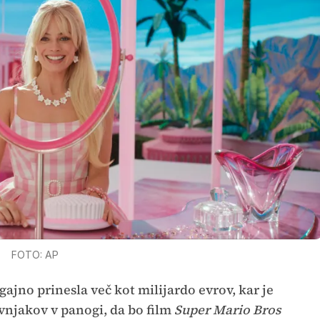
FOTO: AP
gajno prinesla več kot milijardo evrov, kar je
njakov v panogi, da bo film
Super Mario Bros