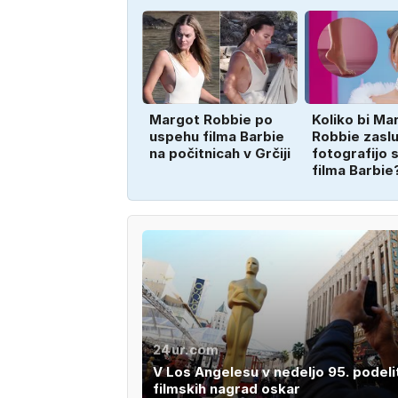
Margot Robbie po
Koliko bi Ma
uspehu filma Barbie
Robbie zaslu
na počitnicah v Grčiji
fotografijo s
filma Barbie
24ur.com
V Los Angelesu v nedeljo 95. podeli
filmskih nagrad oskar