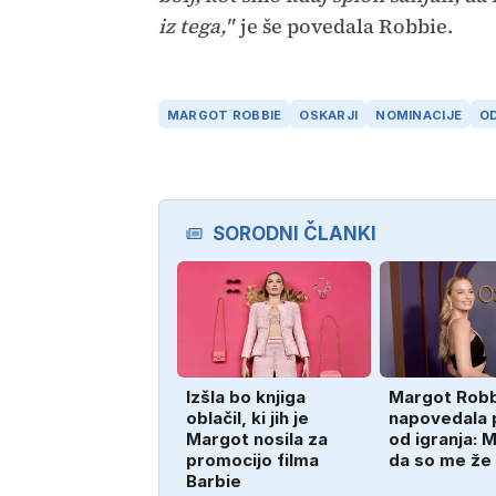
iz tega,"
je še povedala Robbie.
MARGOT ROBBIE
OSKARJI
NOMINACIJE
O
SORODNI ČLANKI
Izšla bo knjiga
Margot Rob
oblačil, ki jih je
napovedala
Margot nosila za
od igranja: M
promocijo filma
da so me že v
Barbie