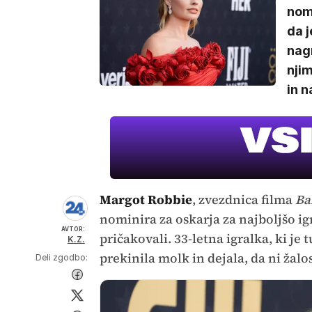
nomi
da j
nagr
njim
in n
Margot Robbie
, zvezdnica filma
Ba
nominira za oskarja za najboljšo igr
AVTOR:
pričakovali. 33-letna igralka, ki je
K.Z.
prekinila molk in dejala, da ni žalo
Deli zgodbo: