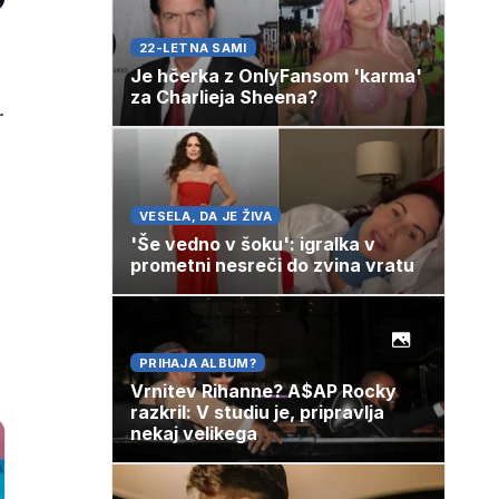
22-LETNA SAMI
Je hčerka z OnlyFansom 'karma'
za Charlieja Sheena?
r
VESELA, DA JE ŽIVA
'Še vedno v šoku': igralka v
prometni nesreči do zvina vratu
PRIHAJA ALBUM?
Vrnitev Rihanne? A$AP Rocky
razkril: V studiu je, pripravlja
nekaj velikega