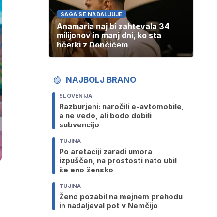
SAGA SE NADALJUJE
Anamaria naj bi zahtevala 34
milijonov in manj dni, ko sta
hčerki z Dončićem
NAJBOLJ BRANO
SLOVENIJA
Razburjeni: naročili e-avtomobile,
a ne vedo, ali bodo dobili
subvencijo
TUJINA
Po aretaciji zaradi umora
izpuščen, na prostosti nato ubil
še eno žensko
TUJINA
Ženo pozabil na mejnem prehodu
in nadaljeval pot v Nemčijo