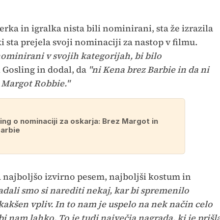
rka in igralka nista bili nominirani, sta že izrazila
ki sta prejela svoji nominaciji za nastop v filmu.
ominirani v svojih kategorijah, bi bilo
 Gosling in dodal, da
"ni Kena brez Barbie in da ni
n Margot Robbie."
ing o nominaciji za oskarja: Brez Margot in
Barbie
a najboljšo izvirno pesem, najboljši kostum in
adali smo si narediti nekaj, kar bi spremenilo
kakšen vpliv. In to nam je uspelo na nek način celo
bi nam lahko. To je tudi največja nagrada, ki je prišl