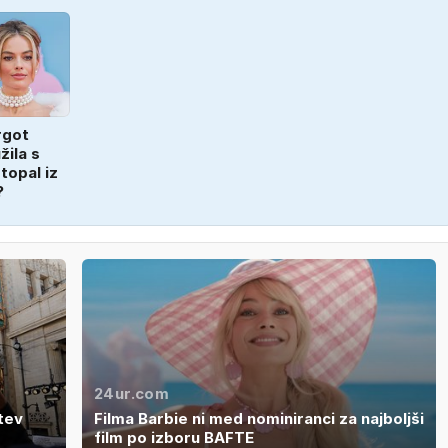
rgot
žila s
topal iz
?
24ur.com
tev
Filma Barbie ni med nominiranci za najboljši
film po izboru BAFTE