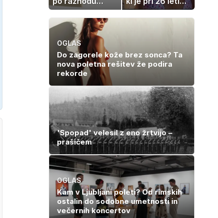
po razhodu
ki je pri 26 letih
zahtevale ali
izgubila boj z
prejele
boleznijo
partnerice
športnih
OGLAS
zvezdnikov
Do zagorele kože brez sonca? Ta
nova poletna rešitev že podira
rekorde
'Spopad' velesil z eno žrtvijo –
prašičem
OGLAS
Kam v Ljubljani poleti? Od rimskih
ostalin do sodobne umetnosti in
večernih koncertov