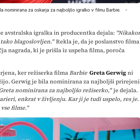
la nominirana za oskarja za najboljšo igralko v filmu Barbie.
e avstralska igralka in producentka dejala:
"Nikako
 tako blagoslovljen."
Rekla je, da je poslanstvo filma
čja nagrada, ki je prišla iz uspeha filma, poroča
urjena, ker režiserka filma
Barbie
Greta Gerwig
ni
ijo. Gerwig je bila nominirana za najboljši prirejeni
Greta nominirana za najboljšo režiserko,"
je dejala.
rieri, enkrat v življenju. Kar ji je tudi uspelo, res je.
 vse filme."