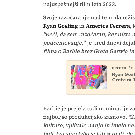
najuspešnejši film leta 2023.
Svoje razočaranje nad tem, da režise
Ryan Gosling
in
America Ferrera
, 
"Reči, da sem razočaran, ker nista n
podcenjevanje,"
je pred dnevi dejal
filma o Barbie brez Grete Gerwig i
PREBERI ŠE
Ryan Gosl
Grete ni 
Barbie je prejela tudi nominacije z
najboljšo produkcijsko zasnovo.
"Z
kulturo, vplivalo nanjo in imelo ne
bolj, kot smo kdaj sploh sanjali, da 