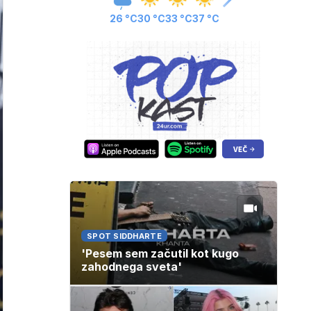
26 °C
30 °C
33 °C
37 °C
SPOT SIDDHARTE
'Pesem sem začutil kot kugo
zahodnega sveta'