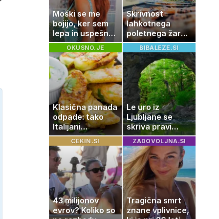
Moški se me
Skrivnost
bojijo, ker sem
lahkotnega
lepa in uspešna:
poletnega žara,
Misica razkrila,
po katerem ne
OKUSNO.JE
BIBALEZE.SI
zakaj je še
boste
vedno samska
potrebovali
popoldanskega
spanca
Klasična panada
Le uro iz
odpade: tako
Ljubljane se
Italijani
skriva pravi
pripravijo
naravni čudež:
CEKIN.SI
ZADOVOLJNA.SI
slastne ocvrte
izlet, ki bo
bučke
navdušil otroke
43 milijonov
Tragična smrt
evrov? Koliko so
znane vplivnice,