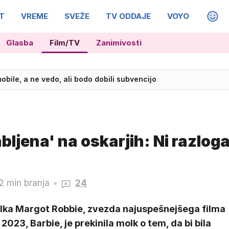
T
VREME
SVEŽE
TV ODDAJE
VOYO
MAGA
Glasba
Film/TV
Zanimivosti
obile, a ne vedo, ali bodo dobili subvencijo
 varnostnike?
ljena' na oskarjih: Ni razlog
2 min branja
24
alka Margot Robbie, zvezda najuspešnejšega filma
 2023, Barbie, je prekinila molk o tem, da bi bila