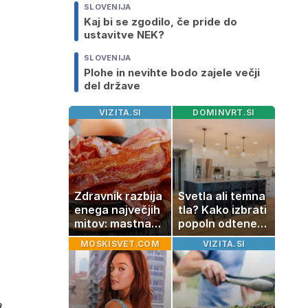
SLOVENIJA
Kaj bi se zgodilo, če pride do
ustavitve NEK?
SLOVENIJA
Plohe in nevihte bodo zajele večji
del države
VIZITA.SI
DOMINVRT.SI
Zdravnik razbija
Svetla ali temna
enega največjih
tla? Kako izbrati
mitov: mastna
popoln odtenek
jetra ne
za vaš dom
MOSKISVET.COM
VIZITA.SI
nastanejo
zaradi slanine,
temveč zaradi
živila, ki ga
a
imamo vsi radi