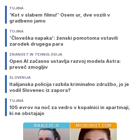
TUJINA
'Kot v slabem filmu!' Osem ur, dve vozili v
gradbeno jamo
TUJINA
'Človeška napaka': ženski pomotoma vstavili
zarodek drugega para
ZNANOST IN TEHNOLOGIJA
Open AI začasno ustavlja razvoj modela Astra:
preveč zmogljiv
SLOVENIJA
Italijanska policija razbila kriminalno združbo, jo je
vodil Slovenec iz zapora?
TUJINA
105 evrov na noč za vedro v kopalnici in apartmaji,
ki ne obstajajo
BIBALEZE.SI
MOSKISVET.COM