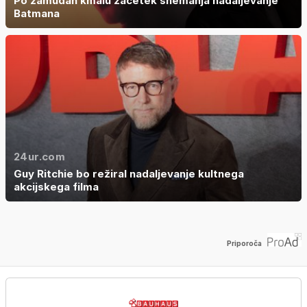
Po zamudah kmalu začetek snemanja nadaljevanje
Batmana
24ur.com
Guy Ritchie bo režiral nadaljevanje kultnega
akcijskega filma
Priporoča