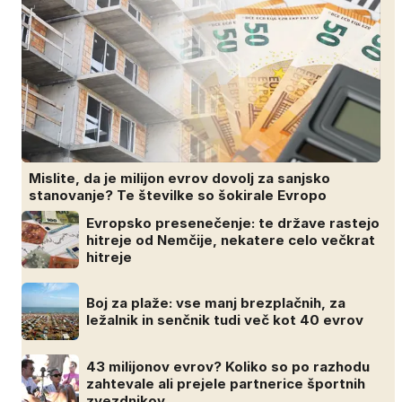
Mislite, da je milijon evrov dovolj za sanjsko
stanovanje? Te številke so šokirale Evropo
Evropsko presenečenje: te države rastejo
hitreje od Nemčije, nekatere celo večkrat
hitreje
Boj za plaže: vse manj brezplačnih, za
ležalnik in senčnik tudi več kot 40 evrov
43 milijonov evrov? Koliko so po razhodu
zahtevale ali prejele partnerice športnih
zvezdnikov