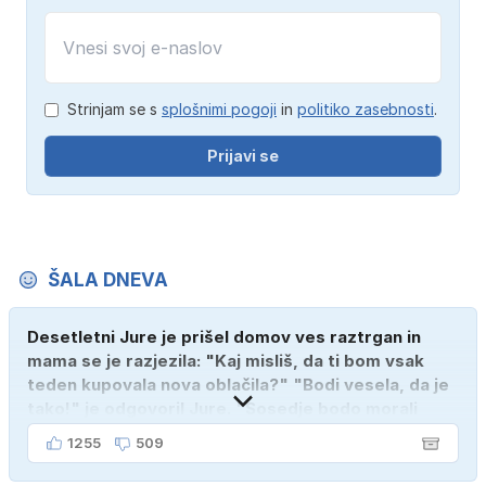
Strinjam se s
splošnimi pogoji
in
politiko zasebnosti
.
Prijavi se
ŠALA DNEVA
Desetletni Jure je prišel domov ves raztrgan in
mama se je razjezila: "Kaj misliš, da ti bom vsak
teden kupovala nova oblačila?" "Bodi vesela, da je
tako!" je odgovoril Jure. "Sosedje bodo morali
kupiti novega sina, tako sem ga prebutal!"
1255
509