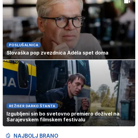
POSLUŠALNICA
Slovaška pop zvezdnica Adéla spet doma
REŽISER DARKO ŠTANTA
Izgubljeni sin bo svetovno premiero doživel na
Sarajevskem filmskem festivalu
NAJBOLJ BRANO