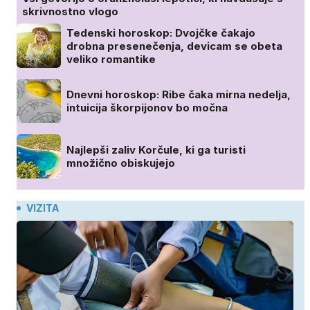
skrivnostno vlogo
Tedenski horoskop: Dvojčke čakajo
drobna presenečenja, devicam se obeta
veliko romantike
Dnevni horoskop: Ribe čaka mirna nedelja,
intuicija škorpijonov bo močna
Najlepši zaliv Korčule, ki ga turisti
množično obiskujejo
VIZITA