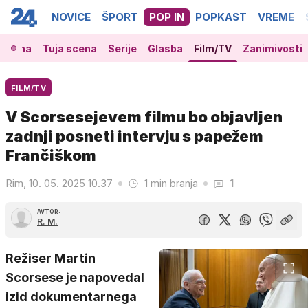
NOVICE
ŠPORT
POP IN
POPKAST
VREME
 scena
Tuja scena
Serije
Glasba
Film/TV
Zanimivosti
FILM/TV
V Scorsesejevem filmu bo objavljen
zadnji posneti intervju s papežem
Frančiškom
Rim, 10. 05. 2025 10.37
1 min branja
1
AVTOR:
R. M.
Režiser Martin
Scorsese je napovedal
izid dokumentarnega