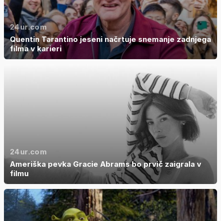
24ur.com
Quentin Tarantino jeseni načrtuje snemanje zadnjega
filma v karieri
24ur.com
Ameriška pevka Gracie Abrams bo prvič zaigrala v
filmu