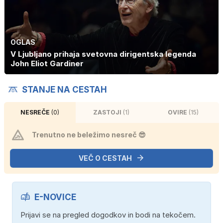
OGLAS
V Ljubljano prihaja svetovna dirigentska legenda
John Eliot Gardiner
STANJE NA CESTAH
NESREČE
(0)
ZASTOJI
(1)
OVIRE
(15)
Trenutno ne beležimo nesreč 😎
VEČ O CESTAH
E-NOVICE
Prijavi se na pregled dogodkov in bodi na tekočem.