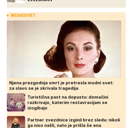
MOSKISVET
Njena prezgodnja smrt je pretresla modni svet:
za slavo se je skrivala tragedija
Turistična past na dopustu: domačini
razkrivajo, katerim restavracijam se
izogibajo
Partner zvezdnice izginil brez sledu: nikoli
ga niso našli, nato je prišla še ena