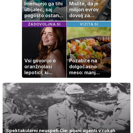
Imenujejo ga tihi
Mislite, da je
ubijalec, saj
milijon evrov
pogosto ostane
dovolj za
neopažen:
sanjsko
ZADOVOLJNA.SI
VIZITA.SI
nenavadni
stanovanje? Te
simptomi
številke so
visokega
šokirale Evropo
holesterola
Vsi govorijo o
Pozabite na
oranžnolasi
dolgočasno
lepotici, ki
meso: manj
navdušuje s
maščobe, več
skrivnostno
svežine
vlogo
Spektakularni neuspeh Cie: pijani agenti v rokah