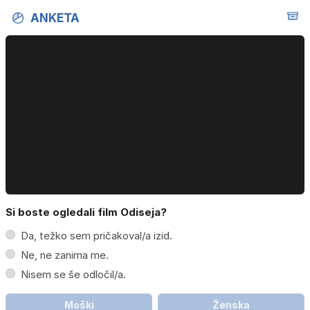
ANKETA
Si boste ogledali film Odiseja?
Da, težko sem pričakoval/a izid.
Ne, ne zanima me.
Nisem se še odločil/a.
Moški
Ženska