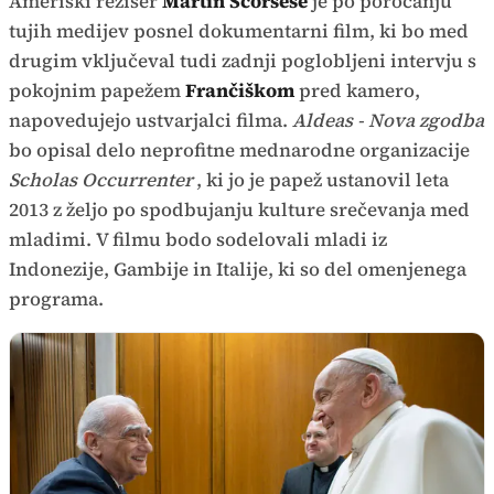
Ameriški režiser
Martin Scorsese
je po poročanju
tujih medijev posnel dokumentarni film, ki bo med
drugim vključeval tudi zadnji poglobljeni intervju s
pokojnim papežem
Frančiškom
pred kamero,
napovedujejo ustvarjalci filma.
Aldeas - Nova zgodba
bo opisal delo neprofitne mednarodne organizacije
Scholas Occurrenter
, ki jo je papež ustanovil leta
2013 z željo po spodbujanju kulture srečevanja med
mladimi. V filmu bodo sodelovali mladi iz
Indonezije, Gambije in Italije, ki so del omenjenega
programa.