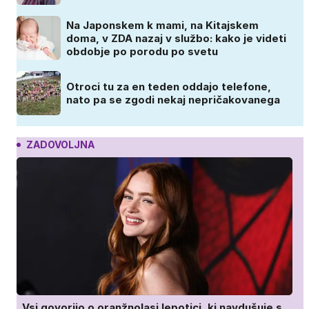
Na Japonskem k mami, na Kitajskem
doma, v ZDA nazaj v službo: kako je videti
obdobje po porodu po svetu
Otroci tu za en teden oddajo telefone,
nato pa se zgodi nekaj nepričakovanega
ZADOVOLJNA
Vsi govorijo o oranžnolasi lepotici, ki navdušuje s