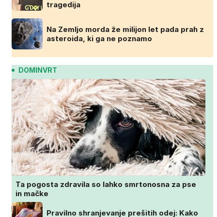
tragedija
Na Zemljo morda že milijon let pada prah z
asteroida, ki ga ne poznamo
DOMINVRT
Ta pogosta zdravila so lahko smrtonosna za pse
in mačke
Pravilno shranjevanje prešitih odej: Kako