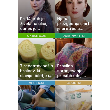
Pri 14 letih je
Njena
živela na ulici,
prezgodnja smrt
danes jo
je pretresla
občuduje ves
modni svet: za
OKUSNO.JE
DOMINVRT.SI
svet
slavo se je
skrivala
tragedija
7 receptov naših
Pravilno
bralcev, ki
shranjevanje
slavijo poletje in
prešitih odej:
tradicijo
Kako ohraniti
VIZITA.SI
CEKIN.SI
družinsko
dediščino