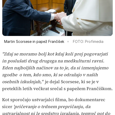
Martin Scorsese in papež Frančišek
FOTO: Profimedia
"Zdaj se moramo bolj kot kdaj koli prej pogovarjati
in poslušati drug drugega na medkulturni ravni.
Eden najboljših načinov za to je, da si izmenjujemo
zgodbe o tem, kdo smo, ki se odražajo v naših
osebnih izkušnjah,"
je dejal Scorsese, ki se je v
preteklih letih večkrat srečal s papežem Frančiškom.
Kot sporočajo ustvarjalci filma, bo dokumentarec
sicer
'pričevanje o trdnem prepričanju, da
ustvarjalnost ni le sredstvo izražanja, temveč pot do