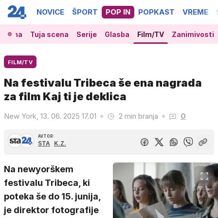
NOVICE
ŠPORT
POP IN
POPKAST
VREME
 scena
Tuja scena
Serije
Glasba
Film/TV
Zanimivosti
FILM/TV
Na festivalu Tribeca še ena nagrada
za film Kaj ti je deklica
New York, 13. 06. 2025 17.01
2 min branja
0
AVTOR:
STA
K.Z.
Na newyorškem
festivalu Tribeca, ki
poteka še do 15. junija,
je direktor fotografije