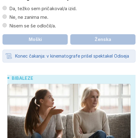
Da, težko sem pričakoval/a izid.
Ne, ne zanima me.
Nisem se še odločil/a.
Moški
Ženska
Konec čakanja: v kinematografe prišel spektakel Odiseja
BIBALEZE