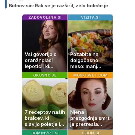
Bidnov sin: Rak se je razširil, zelo boleče je
ZADOVOLJNA.SI
VIZITA.SI
Vsi govorijo o
Pozabite na
oranžnolasi
dolgočasno
lepotici, ki
meso: manj
navdušuje s
maščobe, več
OKUSNO.JE
MOSKISVET.COM
skrivnostno
svežine
vlogo
7 receptov naših
Njena
bralcev, ki
prezgodnja smrt
slavijo poletje in
je pretresla
tradicijo
modni svet: za
DOMINVRT.SI
CEKIN.SI