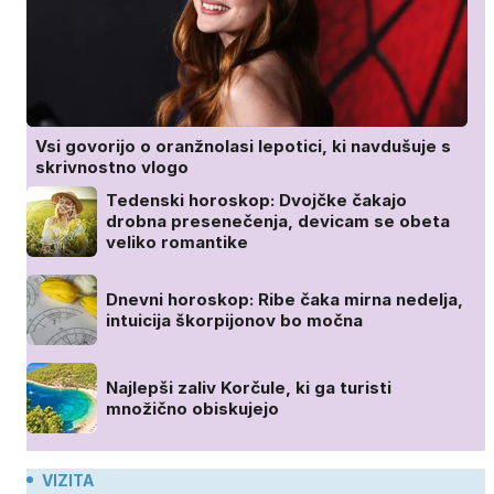
Vsi govorijo o oranžnolasi lepotici, ki navdušuje s
skrivnostno vlogo
Tedenski horoskop: Dvojčke čakajo
drobna presenečenja, devicam se obeta
veliko romantike
Dnevni horoskop: Ribe čaka mirna nedelja,
intuicija škorpijonov bo močna
Najlepši zaliv Korčule, ki ga turisti
množično obiskujejo
VIZITA