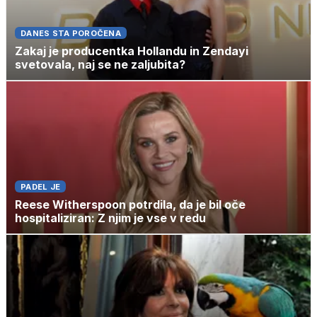
DANES STA POROČENA
Zakaj je producentka Hollandu in Zendayi
svetovala, naj se ne zaljubita?
PADEL JE
Reese Witherspoon potrdila, da je bil oče
hospitaliziran: Z njim je vse v redu