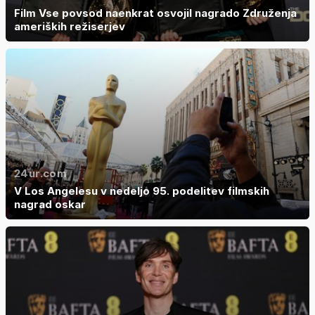
Film Vse povsod naenkrat osvojil nagrado Združenja
ameriških režiserjev
24ur.com
V Los Angelesu v nedeljo 95. podelitev filmskih
nagrad oskar