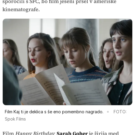
sporočili s SFC, bo film jeseni pršel v ameriške
kinematografe.
Film Kaj ti je deklica s še eno pomembno nagrado.
FOTO:
Spok Films
Film
Happy Birthday
Sarah Goher
je žirija med