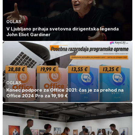
holesterola
OGLAS
V Ljubljano prihaja svetovna dirigentska legenda
John Eliot Gardiner
OGLAS
Konec podpore za Office 2021: čas je za prehod na
Office 2024 Pro za 19,99 €