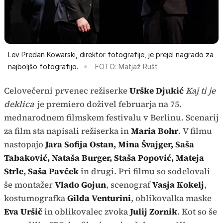
Lev Predan Kowarski, direktor fotografije, je prejel nagrado za
najboljšo fotografijo.
FOTO: Matjaž Rušt
Celovečerni prvenec režiserke
Urške Djukić
Kaj ti je
deklica
je premiero doživel februarja na 75.
mednarodnem filmskem festivalu v Berlinu. Scenarij
za film sta napisali režiserka in
Maria Bohr
. V filmu
nastopajo
Jara Sofija Ostan, Mina Švajger, Saša
Tabaković, Nataša Burger, Staša Popović, Mateja
Strle, Saša Pavček
in drugi. Pri filmu so sodelovali
še montažer
Vlado Gojun
, scenograf
Vasja Kokelj
,
kostumografka
Gilda Venturini
, oblikovalka maske
Eva Uršič
in oblikovalec zvoka
Julij Zornik
. Kot so še