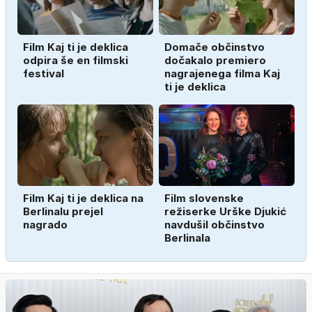
Film Kaj ti je deklica
Domače občinstvo
odpira še en filmski
dočakalo premiero
festival
nagrajenega filma Kaj
ti je deklica
Film Kaj ti je deklica na
Film slovenske
Berlinalu prejel
režiserke Urške Djukić
nagrado
navdušil občinstvo
Berlinala