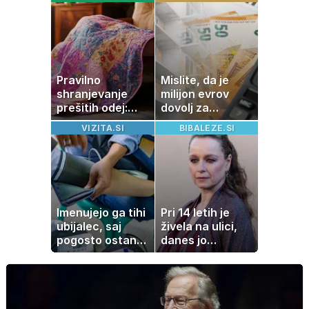
slavo se je
skrivala
tragedija
Pravilno
Mislite, da je
shranjevanje
milijon evrov
prešitih odej:
dovolj za
Kako ohraniti
sanjsko
VIZITA.SI
BIBALEZE.SI
družinsko
stanovanje? Te
dediščino
številke so
šokirale Evropo
Imenujejo ga tihi
Pri 14 letih je
ubijalec, saj
živela na ulici,
pogosto ostane
danes jo
neopažen:
občuduje ves
nenavadni
svet
simptomi
visokega