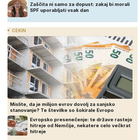
Zaščita ni samo za dopust: zakaj bi morali
SPF uporabljati vsak dan
CEKIN
Mislite, da je milijon evrov dovolj za sanjsko
stanovanje? Te številke so šokirale Evropo
Evropsko presenečenje: te države rastejo
hitreje od Nemčije, nekatere celo večkrat
hitreje