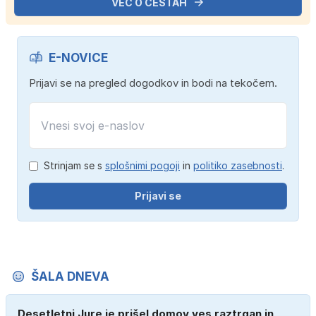
VEČ O CESTAH
E-NOVICE
Prijavi se na pregled dogodkov in bodi na tekočem.
Strinjam se s
splošnimi pogoji
in
politiko zasebnosti
.
Prijavi se
ŠALA DNEVA
Desetletni Jure je prišel domov ves raztrgan in