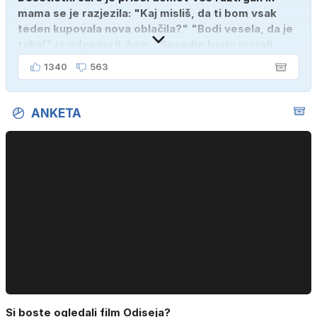
mama se je razjezila: "Kaj misliš, da ti bom vsak
teden kupovala nova oblačila?" "Bodi vesela, da je
tako!" je odgovoril Jure. "Sosedje bodo morali
kupiti novega sina, tako sem ga prebutal!"
1340
563
ANKETA
Si boste ogledali film Odiseja?