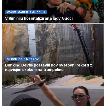
VDOVA MAURIZIA GUCCIJA
V Riminiju hospitalizirana lady Gucci
SKOČILI 18,5 METROV
Dunking Devils postavili nov svetovni rekord z
najvišjim skokom na trampolinu