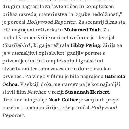
drugim nagradila za "avtentičen in kompleksen
prikaz razreda, materinstva in izgube nedolžnosti,"
je poročal
Hollywood Reporter
. Za scenarij filma sta
bili nagrajeni režiserka in
Mohamed Diab
. Za
najboljši ameriški igrani celovečerec je obveljal
Charliebird
, ki ga je režirala
Libby Ewing
. Žirija ga
je v utemeljitvi opisala kot "ganljiv portret s
prizemljenimi in kompleksnimi igralskimi
stvaritvami ter samozavesten in dobro izdelan
prvenec". Za vlogo v filmu je bila nagrajena
Gabriela
Ochoa
. V sekciji dokumentarcev pa je kot najboljši
slavil film
Natchez
v režiji
Suzannah Herbert
,
direktor fotografije
Noah Collier
je zanj tudi prejel
posebno omembo žirije, je še poročal
Hollywood
Reporter
.