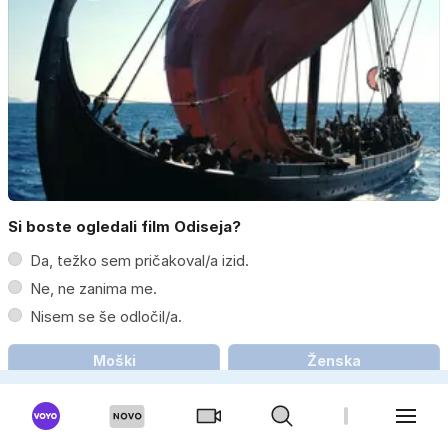
Si boste ogledali film Odiseja?
Da, težko sem pričakoval/a izid.
Ne, ne zanima me.
Nisem se še odločil/a.
Moški
Ženska
Konec čakanja: v kinematografe prišel spektakel Odiseja