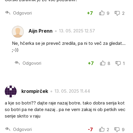
Odgovori
+7
9
2
Aijn Prenn
13. 05. 2025 12.57
Ne, hčerka se je preveč zredila, pa ni to več za gledat...
;-))
Odgovori
+7
8
1
krompirček
13. 05. 2025 11.44
a kje so botri?? dajte raje nazaj botre. tako dobra serija kot
so botri pa ne date nazaj . pa ne vem zakaj ni ob petkih vec
serije skrito v raju
Odgovori
-7
2
9