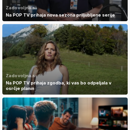
Zadovoljna.si
Na POP TV prihaja nova sezona priljubljene serije
Zadovoljna.si
Na POP TV prihaja zgodba, ki vas bo odpeljala v
osrčje planin