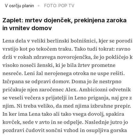
V osrčju planin
FOTO: POP TV
Zaplet: mrtev dojenček, prekinjena zaroka
in vrnitev domov
Lena dela v veliki berlinski bolnišnici, kjer se porodi
vrstijo kot po tekočem traku. Tako tudi tokrat: ravno
drži v rokah zdravega novorojenčka, že jo pokličejo k
visoko noseči ženski, ki je bila žrtev prometne
nesreče. Leni žal nerojenega otroka ne uspe rešiti.
Izčrpana se odpravi domov. Doma jo že nestrpno
pričakuje njen zaročenec Alex. Ambiciozni odvetnik
se veseli večera s prijatelji in Leno priganja, naj gre z
njim. Ni treba veliko, da med njima izbruhne prepir.
In ker ima Lena tako ali tako vsega dovolj, spakira
kovček, sede v avto in se odpelje. Naslednje jutro jo
pozdravi čudovit sončni vzhod in osupljiva gorska