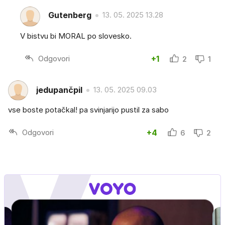
Gutenberg
13. 05. 2025 13.28
V bistvu bi MORAL po slovesko.
Odgovori
+1
2
1
jedupančpil
13. 05. 2025 09.03
vse boste potačkal! pa svinjarijo pustil za sabo
Odgovori
+4
6
2