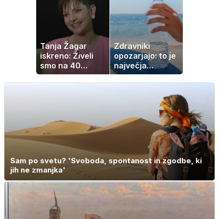
nastanitev že od
ostalo
10 evrov, kosilo
za pet evrov
Tanja Žagar
Zdravniki
iskreno: Živeli
opozarjajo: to je
smo na 40
največja
kvadratih, a
napaka, ki jo
imela sem vse,
ljudje delajo med
kar otrok
vročino
potrebuje
Sam po svetu? 'Svoboda, spontanost in zgodbe, ki
jih ne zmanjka'