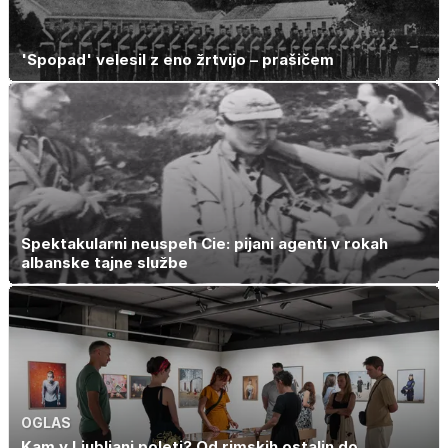
'Spopad' velesil z eno žrtvijo – prašičem
Spektakularni neuspeh Cie: pijani agenti v rokah
albanske tajne službe
OGLAS
Kam v Ljubljani poleti? Od rimskih ostalin do