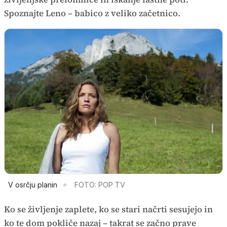
Spoznajte Leno – babico z veliko začetnico.
V osrčju planin
FOTO: POP TV
Ko se življenje zaplete, ko se stari načrti sesujejo in
ko te dom pokliče nazaj – takrat se začno prave