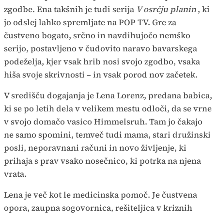
zgodbe. Ena takšnih je tudi serija
V osrčju planin
, ki
jo odslej lahko spremljate na POP TV. Gre za
čustveno bogato, srčno in navdihujočo nemško
serijo, postavljeno v čudovito naravo bavarskega
podeželja, kjer vsak hrib nosi svojo zgodbo, vsaka
hiša svoje skrivnosti – in vsak porod nov začetek.
V središču dogajanja je Lena Lorenz, predana babica,
ki se po letih dela v velikem mestu odloči, da se vrne
v svojo domačo vasico Himmelsruh. Tam jo čakajo
ne samo spomini, temveč tudi mama, stari družinski
posli, neporavnani računi in novo življenje, ki
prihaja s prav vsako nosečnico, ki potrka na njena
vrata.
Lena je več kot le medicinska pomoč. Je čustvena
opora, zaupna sogovornica, rešiteljica v kriznih