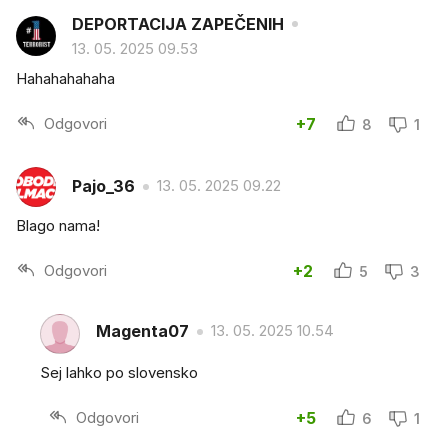
DEPORTACIJA ZAPEČENIH
13. 05. 2025 09.53
Hahahahahaha
Odgovori
+7
8
1
Pajo_36
13. 05. 2025 09.22
Blago nama!
Odgovori
+2
5
3
Magenta07
13. 05. 2025 10.54
Sej lahko po slovensko
Odgovori
+5
6
1