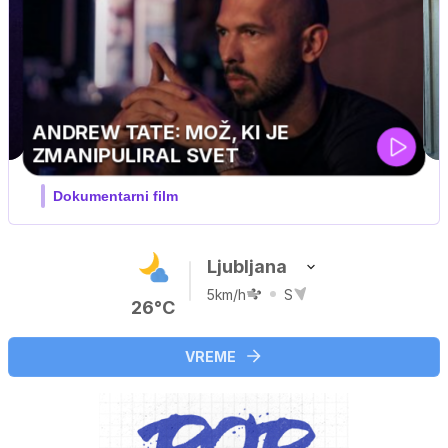
MOJ PRIJATELJ PINGVIN
Film meseca / družinski, pustolovski
Ljubljana
5km/h
S
26°C
VREME