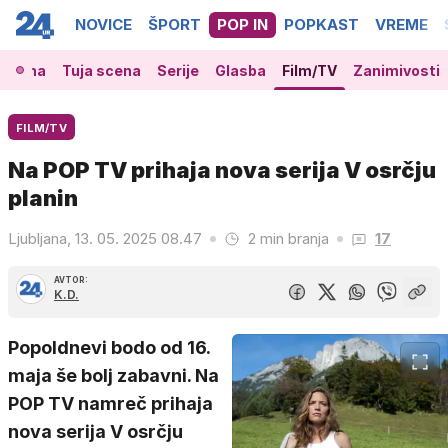
NOVICE
ŠPORT
POP IN
POPKAST
VREME
 scena
Tuja scena
Serije
Glasba
Film/TV
Zanimivosti
FILM/TV
Na POP TV prihaja nova serija V osrčju
planin
Ljubljana, 13. 05. 2025 08.47
2 min branja
17
AVTOR:
K.D.
Popoldnevi bodo od 16.
maja še bolj zabavni. Na
POP TV namreč prihaja
nova serija V osrčju