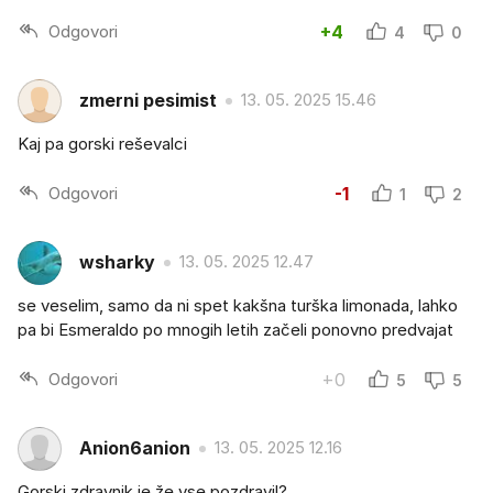
Odgovori
+4
4
0
zmerni pesimist
13. 05. 2025 15.46
Kaj pa gorski reševalci
Odgovori
-1
1
2
wsharky
13. 05. 2025 12.47
se veselim, samo da ni spet kakšna turška limonada, lahko
pa bi Esmeraldo po mnogih letih začeli ponovno predvajat
Odgovori
+0
5
5
Anion6anion
13. 05. 2025 12.16
Gorski zdravnik je že vse pozdravil?