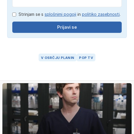
Strinjam se s
splošnimi pogoji
in
politiko zasebnosti
.
Prijavi se
V OSRČJU PLANIN
POP TV