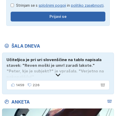
Strinjam se s
splošnimi pogoji
in
politiko zasebnosti
.
Prijavi se
ŠALA DNEVA
Učiteljica je pri uri slovenščine na tablo napisala
stavek: "Reven moški je umrl zaradi lakote."
"Peter, kje je subjekt?" je vprašala. "Verjetno na
pokopališču!"
1459
226
ANKETA