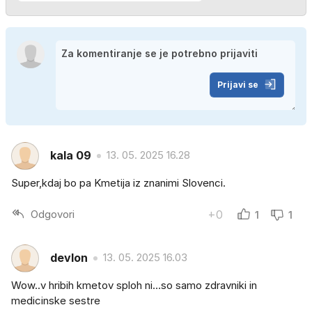
Prijavi se
kala 09
13. 05. 2025 16.28
Super,kdaj bo pa Kmetija iz znanimi Slovenci.
Odgovori
+0
1
1
devlon
13. 05. 2025 16.03
Wow..v hribih kmetov sploh ni…so samo zdravniki in
medicinske sestre