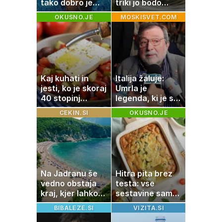
tako dobro je
triki jo bodo
videti znana
spodbudili, da
OKUSNO.JE
MOSKISVET.COM
Slovenka
zaužije več vode
Kaj kuhati in
Italija žaluje:
jesti, ko je skoraj
Umrla je
40 stopinj
legenda, ki je s
Celzija: 5 kosil
svojimi pesmimi
CEKIN.SI
OKUSNO.JE
brez prižiganja
zaznamovala
pečice
Italijo
Na Jadranu še
Hitra pita brez
vedno obstaja
testa: vse
kraj, kjer lahko
sestavine samo
dopustujete
zmešate in
BIBALEZE.SI
VIZITA.SI
poceni:
pečica opravi