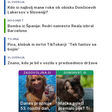
SLOVENIJA
Kdo si najbolj mane roke ob obisku Dončićevih
Lakersov v Sloveniji?
NOGOMET
Bomba iz Španije: Rodri namesto Reala izbral
Barcelono
TUJINA
Pica, klobuk in mrtvi TikTokerji: 'Teh fantov se
bojim'
SLOVENIJA
Znano, kdo je bil v vozilu s predsednico države
ZADOVOLJNA.SI
DOMINVRT.SI
Danes praznuje
Mačka poleti
53. rojstni dan,
premalo pije? Ti