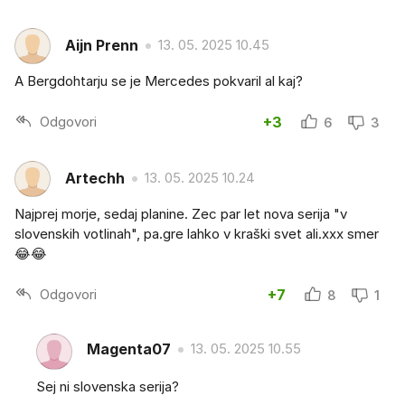
Aijn Prenn
13. 05. 2025 10.45
A Bergdohtarju se je Mercedes pokvaril al kaj?
Odgovori
+3
6
3
Artechh
13. 05. 2025 10.24
Najprej morje, sedaj planine. Zec par let nova serija "v
slovenskih votlinah", pa.gre lahko v kraški svet ali.xxx smer
😂😂
Odgovori
+7
8
1
Magenta07
13. 05. 2025 10.55
Sej ni slovenska serija?