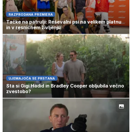
RAZPRODANA PREMIERA
Tačke na patrulji: Reševalni psi na velikem platnu
in v resničnem življenju
UJEMAJOČA SE PRSTANA
Sta si Gigi Hadid in Bradley Cooper obljubila večno
zvestobo?