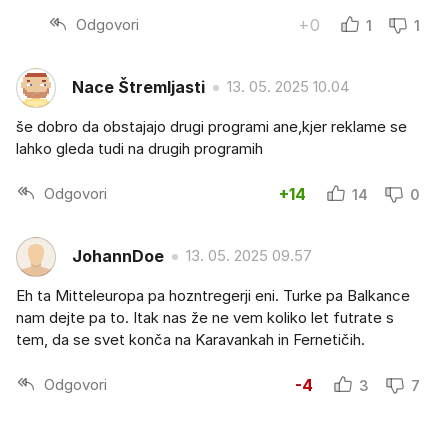
Odgovori
+0
1
1
Nace Štremljasti
13. 05. 2025 10.04
še dobro da obstajajo drugi programi ane,kjer reklame se
lahko gleda tudi na drugih programih
Odgovori
+14
14
0
JohannDoe
13. 05. 2025 09.57
Eh ta Mitteleuropa pa hozntregerji eni. Turke pa Balkance
nam dejte pa to. Itak nas že ne vem koliko let futrate s
tem, da se svet konča na Karavankah in Fernetičih.
Odgovori
-4
3
7