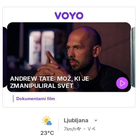
UEFA SUPERPOKAL
V živo na VOYO: sreda ob 20.30
…
Ljubljana
7km/h
V
23°C