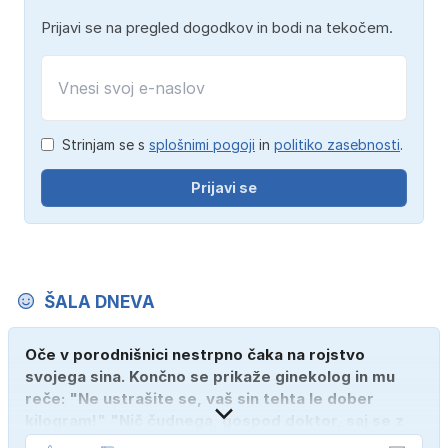
Prijavi se na pregled dogodkov in bodi na tekočem.
Strinjam se s
splošnimi pogoji
in
politiko zasebnosti
.
Prijavi se
ŠALA DNEVA
Oče v porodnišnici nestrpno čaka na rojstvo
svojega sina. Končno se prikaže ginekolog in mu
reče: "Ne ustrašite se, vaš sin tehta le dober
kilogram!" "Nič čudnega, gospod doktor, saj se z
ženo poznava šele tri mesece."