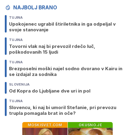
NAJBOLJ BRANO
TUJINA
Upokojenec ugrabil štiriletnika in ga odpeljal v
svoje stanovanje
TUJINA
Tovorni vlak naj bi prevozil rdečo luč,
poškodovanih 15 ljudi
TUJINA
Brezposelni moški najel sodno dvorano v Kairu in
se izdajal za sodnika
SLOVENIJA
Od Kopra do Ljubljane dve uri in pol
TUJINA
Slovencu, ki naj bi umoril Stefanie, pri prevozu
trupla pomagala brat in oče?
MOSKISVET.COM
OKUSNO.JE