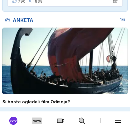
790
838
ANKETA
Si boste ogledali film Odiseja?
Da, težko sem pričakoval/a izid.
Ne, ne zanima me.
Nisem se še odločil/a.