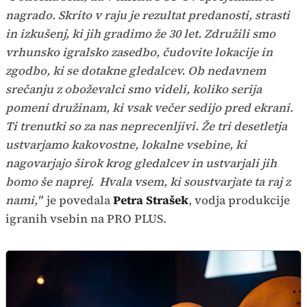
nagrado. Skrito v raju je rezultat predanosti, strasti
in izkušenj, ki jih gradimo že 30 let. Združili smo
vrhunsko igralsko zasedbo, čudovite lokacije in
zgodbo, ki se dotakne gledalcev. Ob nedavnem
srečanju z oboževalci smo videli, koliko serija
pomeni družinam, ki vsak večer sedijo pred ekrani.
Ti trenutki so za nas neprecenljivi. Že tri desetletja
ustvarjamo kakovostne, lokalne vsebine, ki
nagovarjajo širok krog gledalcev in ustvarjali jih
bomo še naprej. Hvala vsem, ki soustvarjate ta raj z
nami,"
je povedala
Petra Strašek
, vodja produkcije
igranih vsebin na PRO PLUS.