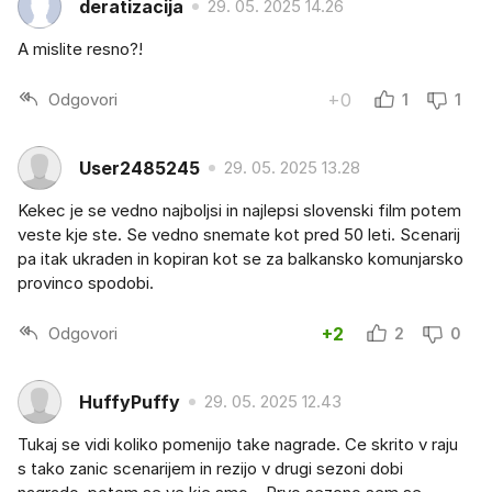
deratizacija
29. 05. 2025 14.26
A mislite resno?!
Odgovori
+0
1
1
User2485245
29. 05. 2025 13.28
Kekec je se vedno najboljsi in najlepsi slovenski film potem
veste kje ste. Se vedno snemate kot pred 50 leti. Scenarij
pa itak ukraden in kopiran kot se za balkansko komunjarsko
provinco spodobi.
Odgovori
+2
2
0
HuffyPuffy
29. 05. 2025 12.43
Tukaj se vidi koliko pomenijo take nagrade. Ce skrito v raju
s tako zanic scenarijem in rezijo v drugi sezoni dobi