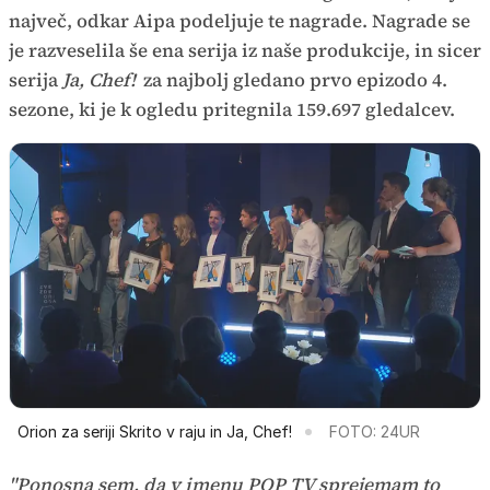
največ, odkar Aipa podeljuje te nagrade. Nagrade se
je razveselila še ena serija iz naše produkcije, in sicer
serija
Ja, Chef!
za najbolj gledano prvo epizodo 4.
sezone, ki je k ogledu pritegnila 159.697 gledalcev.
Orion za seriji Skrito v raju in Ja, Chef!
FOTO: 24UR
"Ponosna sem, da v imenu POP TV sprejemam to