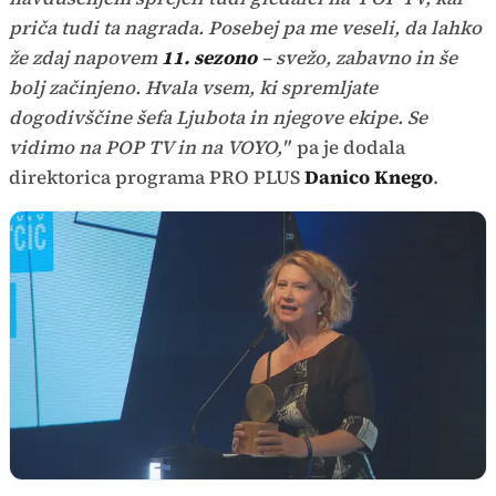
priča tudi ta nagrada. Posebej pa me veseli, da lahko
že zdaj napovem
11. sezono
– svežo, zabavno in še
bolj začinjeno. Hvala vsem, ki spremljate
dogodivščine šefa Ljubota in njegove ekipe. Se
vidimo na POP TV in na VOYO,"
pa je dodala
direktorica programa PRO PLUS
Danico Knego
.