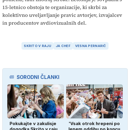
15-letnico obstoja te organizacije, ki skrbi za
kolektivno uveljavljanje pravic avtorjev, izvajalcev
in producentov avdiovizualnih del.
SKRITO V RAJU
JA CHEF
VESNA PERNARIČ
SORODNI ČLANKI
Pokukajte v zakulisje
'Vsak otrok hrepeni po
dogodka Skrito v raju
lepem oddihu po koncu