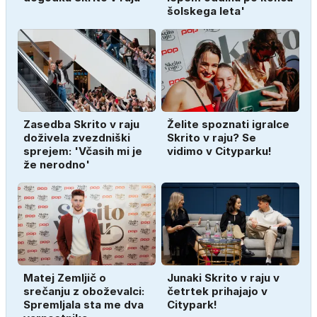
šolskega leta'
Zasedba Skrito v raju
Želite spoznati igralce
doživela zvezdniški
Skrito v raju? Se
sprejem: 'Včasih mi je
vidimo v Cityparku!
že nerodno'
Matej Zemljič o
Junaki Skrito v raju v
srečanju z oboževalci:
četrtek prihajajo v
Spremljala sta me dva
Citypark!