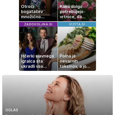
Otroci
Kako dolgo
bogatašev
potrebujejo
množično
vrtnice, da
prodajajo
zrastejo? Vse o
ZADOVOLJNA.SI
VIZITA.SI
družinske
rasti, cvetenju in
zbirke: raje imajo
negi vrtnic
denar kot
umetnine
Hčerki slavnega
Polna je
igralca sta
nevarnih
ukradli vso
toksinov, a jo
pozornost
imamo vsi radi:
to je najbolj
nezdrava riba, ki
jo mnogi redno
uživajo
OGLAS