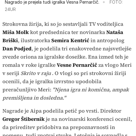
Nagrado je prejela tudi igralka Vesna Pernarčič.
FOTO:
24UR
Strokovna žirija, ki so jo sestavljali TV voditeljica
Miša Molk
kot predsednica ter novinarka
Nataša
Briški
, ilustratorka
Semira Kentrić
in antropolog
Dan Podjed
, je podelila tri enakovredne najsvetlejše
zvezde oriona za igralske dosežke. Ena izmed teh je
romala v roke igralke
Vesne Pernarčič
za vlogo Meri
v seriji
Skrito v raju
. O vlogi so pri strokovni žiriji
ocenili, da je igralka izvrstno upodobila
preračunljivo Meri:
"Njena igra ni komična, ampak
premišljena in dosledna."
Nagrade je Aipa podelila petič po vrsti. Direktor
Gregor Štibernik
je na novinarski konferenci ocenil,
da prireditev pridobiva na prepoznavnosti in
pomenu, tudi znotraj stroke. Letošnja je sovpadla s