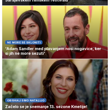
Sarajevskem filmskem festivalu
NE MORE SE SKLONITI
'Adam Sandler med plavanjem nosi nogavice, ker
si jih ne more sezuti'
OBISKALI SMO NATALIJO
Začelo se je snemanje 13. sezone Kmetije!