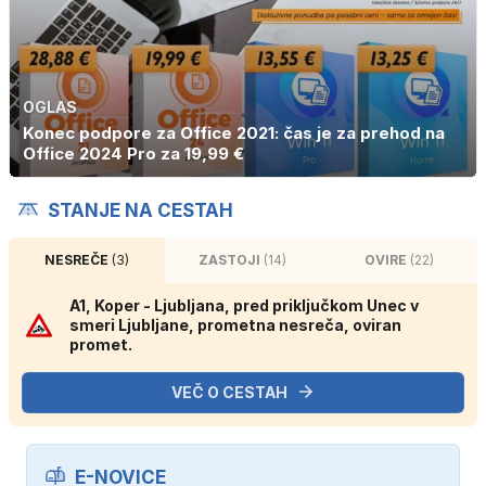
OGLAS
Konec podpore za Office 2021: čas je za prehod na
Office 2024 Pro za 19,99 €
STANJE NA CESTAH
NESREČE
(3)
ZASTOJI
(14)
OVIRE
(22)
A1, Koper - Ljubljana, pred priključkom Unec v
smeri Ljubljane, prometna nesreča, oviran
promet.
VEČ O CESTAH
E-NOVICE