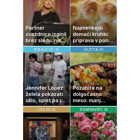
Partner
Najmehkejši
zvezdnice izginil
domači kruhki:
brez sledu: nikoli
priprava v ponvi
ga niso našli,
je trik za popoln
BIBALEZE.SI
VIZITA.SI
nato je prišla še
rezultat
ena tragedija
Jennifer Lopez
Pozabite na
želela pokazati
dolgočasno
idilo, splet pa je
meso: manj
razburila ena
maščobe, več
CEKIN.SI
DOMINVRT.SI
stvar
svežine