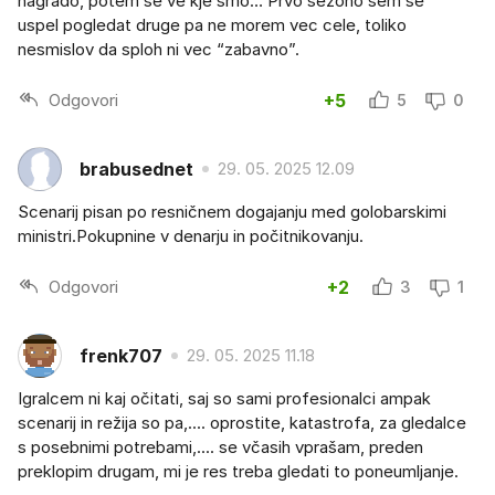
nagrado, potem se ve kje smo… Prvo sezono sem se
uspel pogledat druge pa ne morem vec cele, toliko
nesmislov da sploh ni vec “zabavno”.
Odgovori
+5
5
0
brabusednet
29. 05. 2025 12.09
Scenarij pisan po resničnem dogajanju med golobarskimi
ministri.Pokupnine v denarju in počitnikovanju.
Odgovori
+2
3
1
frenk707
29. 05. 2025 11.18
Igralcem ni kaj očitati, saj so sami profesionalci ampak
scenarij in režija so pa,.... oprostite, katastrofa, za gledalce
s posebnimi potrebami,.... se včasih vprašam, preden
preklopim drugam, mi je res treba gledati to poneumljanje.