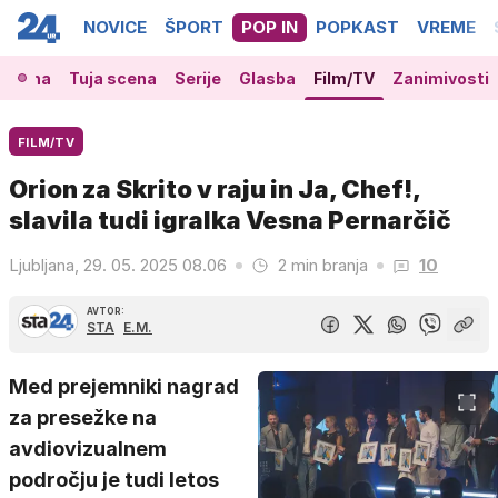
NOVICE
ŠPORT
POP IN
POPKAST
VREME
 scena
Tuja scena
Serije
Glasba
Film/TV
Zanimivosti
FILM/TV
Orion za Skrito v raju in Ja, Chef!,
slavila tudi igralka Vesna Pernarčič
Ljubljana, 29. 05. 2025 08.06
2 min branja
10
AVTOR:
STA
E.M.
Med prejemniki nagrad
za presežke na
avdiovizualnem
področju je tudi letos