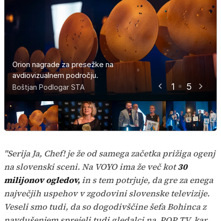
Orion nagrade za presežke na
Orion za presežke na
Orion nagrade za presežke na
Kipci za presežke na
avdiovizualnem področju.
Vesna Pernarčič
avdiovizualnem področju.
avdiovizualnem področju
avdiovizualnem področju
1
5
Boštjan Podlogar STA
Boštjan Podlogar STA
Boštjan Podlogar STA
Boštjan Podlogar STA
Bor Slana - STA
"Serija Ja, Chef! je že od samega začetka prižiga ogenj
na slovenski sceni. Na VOYO ima že več kot
30
milijonov ogledov,
in s tem potrjuje, da gre za enega
največjih uspehov v zgodovini slovenske televizije.
Veseli smo tudi, da so dogodivščine šefa Bohinca z
navdušenjem sprejeli tudi gledalci na POP TV, kar