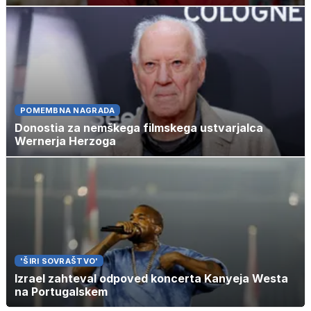
POMEMBNA NAGRADA
Donostia za nemškega filmskega ustvarjalca
Wernerja Herzoga
'ŠIRI SOVRAŠTVO'
Izrael zahteval odpoved koncerta Kanyeja Westa
na Portugalskem