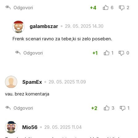
Odgovori
+4
6
2
galambszar
29. 05. 2025 14.30
Frenk scenari ravno za tebe,ki si zelo poseben.
Odgovori
+1
1
0
SpamEx
29. 05. 2025 11.09
vau. brez komentarja
Odgovori
+2
3
1
Mio56
29. 05. 2025 11.04