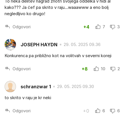
To neka delitev nagrad znotri svojega oddelka v hidi al
kako??? Ja ćef pa skrito v raju…waaawww a eno bolj
negledljivo ko drugo!
Odgovori
+4
7
3
JOSEPH HAYDN
29. 05. 2025 09.36
Konkurenca pa približno kot na volitvah v severni koreji
Odgovori
+8
10
2
schranzwar 1
29. 05. 2025 09.30
to skrito v raju je kr neki
Odgovori
+0
6
6