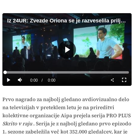
Iz 24UR: Zvezde Oriona se je razveselila priljubljena serija Skrito v raju
Predvajaj
Loaded
:
0%
Current
0:00
/
Duration
0:00
Predvajaj
Tiho
Celoz
način
Time
Prvo nagrado za najbolj gledano avdiovizualno delo
na televizijah v preteklem letu je na prireditvi
kolektivne organizacije Aipa prejela serija PRO PLUS
Skrito v raju
. Serija je z najbolj gledano prvo epizodo
1. sezone zabeležila več kot 352.000 gledalcev, kar je