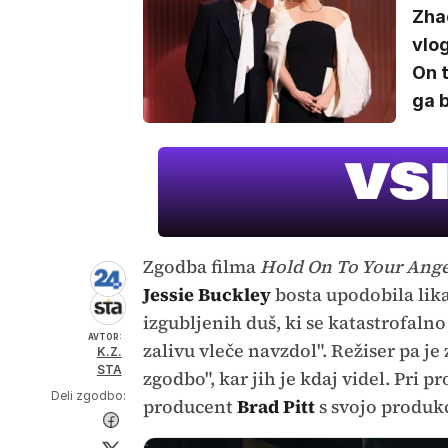
Zhao
vlo
On t
ga 
Zgodba filma
Hold On To Your Ange
Jessie Buckley
bosta upodobila lika
izgubljenih duš, ki se katastrofalno
AVTOR:
zalivu vleče navzdol". Režiser pa j
K.Z.
STA
zgodbo", kar jih je kdaj videl. Pri p
Deli zgodbo:
producent
Brad Pitt
s svojo produkc