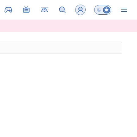
Preklopi barvni na
ZIN