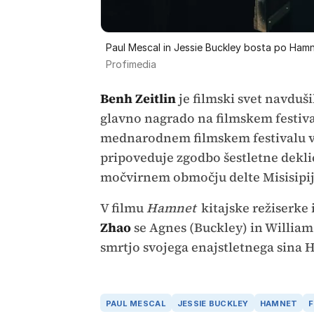
Paul Mescal in Jessie Buckley bosta po Hamn
Profimedia
Benh Zeitlin
je filmski svet navduši
glavno nagrado na filmskem festiva
mednarodnem filmskem festivalu v C
pripoveduje zgodbo šestletne deklic
močvirnem območju delte Misisipij
V filmu
Hamnet
kitajske režiserke 
Zhao
se Agnes (Buckley) in Willia
smrtjo svojega enajstletnega sina
PAUL MESCAL
JESSIE BUCKLEY
HAMNET
F