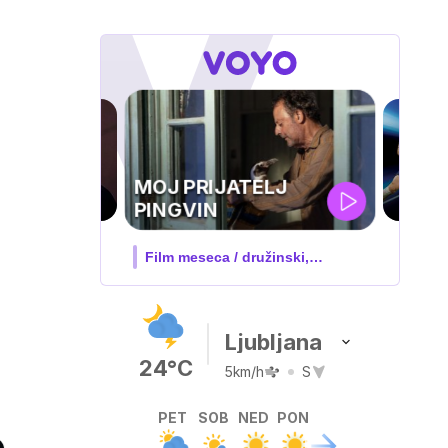
UEFA
SUPERPOKAL
V živo na VOYO: sreda ob 20.30
Ljubljana
24°C
5km/h
S
PET
SOB
NED
PON