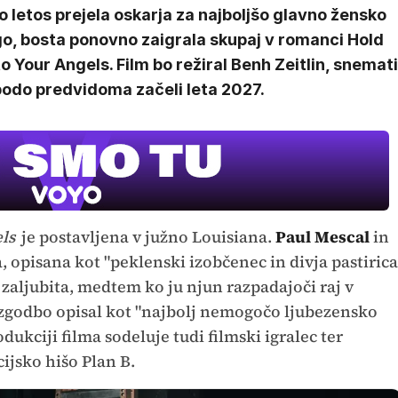
 letos prejela oskarja za najboljšo glavno žensko
go, bosta ponovno zaigrala skupaj v romanci Hold
o Your Angels. Film bo režiral Benh Zeitlin, snemati
bodo predvidoma začeli leta 2027.
ls
je postavljena v južno Louisiana.
Paul Mescal
in
, opisana kot "peklenski izobčenec in divja pastirica
 zaljubita, medtem ko ju njun razpadajoči raj v
e zgodbo opisal kot "najbolj nemogočo ljubezensko
rodukciji filma sodeluje tudi filmski igralec ter
ijsko hišo Plan B.