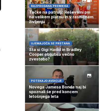
RAZPRODANA PREMIERA
Tačke na patrulji: Reševalni psi
na velikem platnu in v resničnem
življenju
UJEMAJOČA SE PRSTANA
m
Sta si Gigi Hadid in Bradley
Cooper obljubila večno
zvestobo?
POTEKAJO AVDICIJE
Novega Jamesa Bonda naj bi
spoznali še pred koncem
letošnjega leta