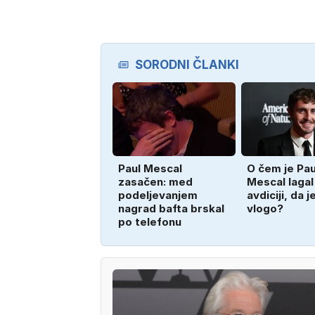
SORODNI ČLANKI
Paul Mescal
O čem je Pau
zasačen: med
Mescal lagal
podeljevanjem
avdiciji, da j
nagrad bafta brskal
vlogo?
po telefonu