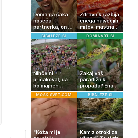
Doma ga čaka
Zdravnik razbija
noseča
enega največjih
partnerka, on pa
mitov: mastna
dopustuje z
jetra ne
BIBALEZE.SI
DOMINVRT.SI
drugo
nastanejo
zaradi slanine,
temveč zaradi
živila, ki ga
imamo vsi radi
Nihče ni
Zakaj vaš
pričakoval, da
paradižnik
bo majhen
propada? Ena
projekt postal
napaka lahko
MOSKISVET.COM
BIBALEZE.SI
ena najlepših
uniči rastline –
zgodb Zasavja
tako jih rešite
"Koža mi je
Kam z otroki za