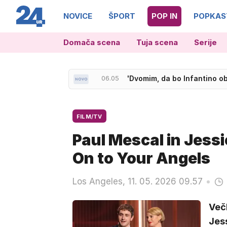
NOVICE
ŠPORT
POP IN
POPKAS
Domača scena
Tuja scena
Serije
06.05
'Dvomim, da bo Infantino ob
FILM/TV
Paul Mescal in Jessi
On to Your Angels
Los Angeles, 11. 05. 2026 09.57
Večk
Jess