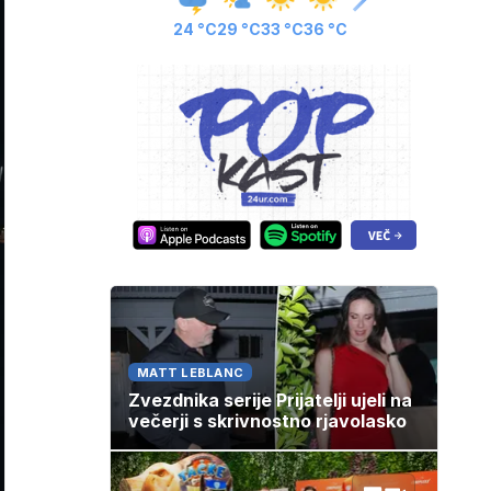
24 °C
29 °C
33 °C
36 °C
MATT LEBLANC
Zvezdnika serije Prijatelji ujeli na
večerji s skrivnostno rjavolasko