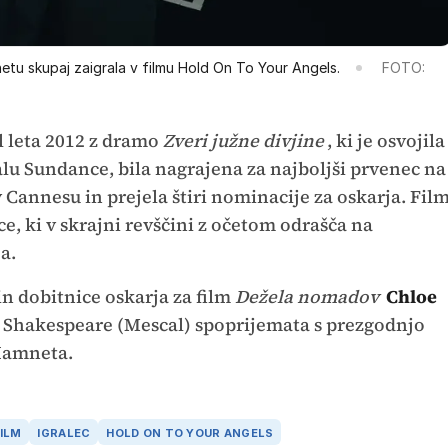
etu skupaj zaigrala v filmu Hold On To Your Angels.
FOTO:
l leta 2012 z dramo
Zveri južne divjine
, ki je osvojila
lu Sundance, bila nagrajena za najboljši prvenec na
annesu in prejela štiri nominacije za oskarja. Fil
e, ki v skrajni revščini z očetom odrašča na
a.
in dobitnice oskarja za film
Dežela nomadov
Chloe
m Shakespeare (Mescal) spoprijemata s prezgodnjo
 Hamneta.
ILM
IGRALEC
HOLD ON TO YOUR ANGELS