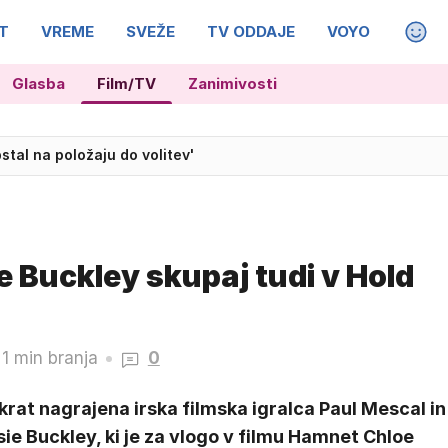
T
VREME
SVEŽE
TV ODDAJE
VOYO
MAGA
Glasba
Film/TV
Zanimivosti
stal na položaju do volitev'
e Buckley skupaj tudi v Hold
1 min branja
0
rat nagrajena irska filmska igralca Paul Mescal in
ie Buckley, ki je za vlogo v filmu Hamnet Chloe