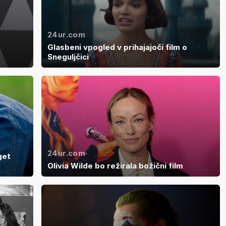
24ur.com
Glasbeni vpogled v prihajajoči film o
Sneguljčici
24ur.com
get
Olivia Wilde bo režirala božični film