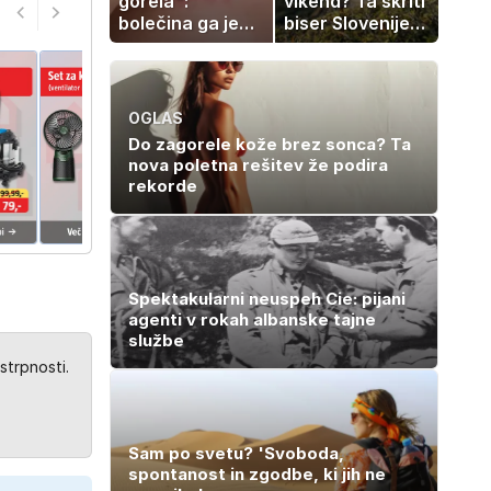
gorela":
vikend? Ta skriti
bolečina ga je
biser Slovenije
priklenila na
izgleda kot iz
posteljo
pravljice
OGLAS
Do zagorele kože brez sonca? Ta
nova poletna rešitev že podira
rekorde
Spektakularni neuspeh Cie: pijani
agenti v rokah albanske tajne
službe
strpnosti.
Sam po svetu? 'Svoboda,
spontanost in zgodbe, ki jih ne