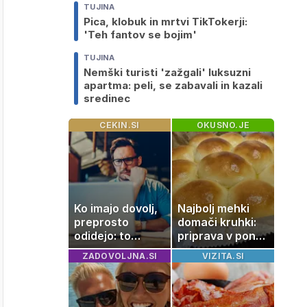
TUJINA
Pica, klobuk in mrtvi TikTokerji:
'Teh fantov se bojim'
TUJINA
Nemški turisti 'zažgali' luksuzni
apartma: peli, se zabavali in kazali
sredinec
CEKIN.SI
OKUSNO.JE
Ko imajo dovolj,
Najbolj mehki
preprosto
domači kruhki:
odidejo: to
priprava v ponvi
znamenje
je trik za popoln
ZADOVOLJNA.SI
VIZITA.SI
najpogosteje da
rezultat
odpoved