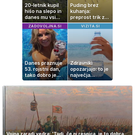
20-letnik kupil
Puding brez
hišo na slepo in
kuhanja:
danes mu vsi
preprost trik za
zavidajo
pripravo v le
ZADOVOLJNA.SI
VIZITA.SI
nekaj minutah
Danes praznuje
Zdravniki
53. rojstni dan,
opozarjajo: to je
tako dobro je
največja
videti znana
napaka, ki jo
Slovenka
ljudje delajo med
vročino
Vojna zaradi vedra: 'Tudi, če ni resnica, je to dobra