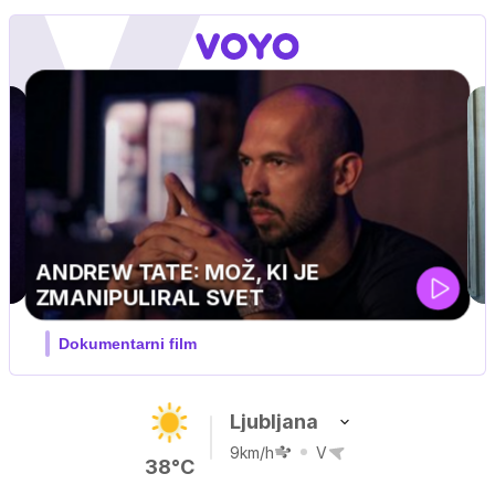
IQ 160
Nova hrvaška serija
Ljubljana
9km/h
V
38°C