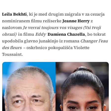
Leila Bekhti
, ki je med drugim zaigrala v za cezarja
nominiranem filmu režiserke
Jeanne Herry
z
naslovom
Je verrai toujours vos visages (Vsi tvoji
obrazi)
in filmu
Eddy
Damiena Chazella
, bo tokrat
upodobila glavno junakinjo iz romana
Changer l'eau
des fleurs
– oskrbnico pokopališča Violette
Toussaint.