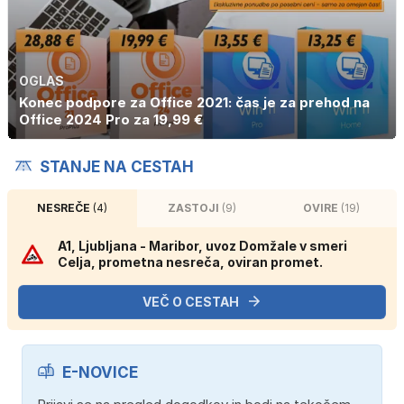
OGLAS
Konec podpore za Office 2021: čas je za prehod na
Office 2024 Pro za 19,99 €
STANJE NA CESTAH
NESREČE
(4)
ZASTOJI
(9)
OVIRE
(19)
A1, Ljubljana - Maribor, uvoz Domžale v smeri
Celja, prometna nesreča, oviran promet.
VEČ O CESTAH
E-NOVICE