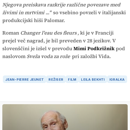
Njegova preiskava razkrije različne povezave med
živimi in mrtvimi ..."
so vsebino povzeli v italijanski
produkcijski hiši Palomar.
Roman
Changer l'eau des fleurs
, ki je v Franciji
prejel več nagrad, je bil preveden v 28 jezikov. V
slovenščini je izšel v prevodu
Mimi Podkrižnik
pod
naslovom
Sveža voda za rože
pri založbi Vida.
JEAN-PIERRE JEUNET
REŽISER
FILM
LEILA BEKHTI
IGRALKA