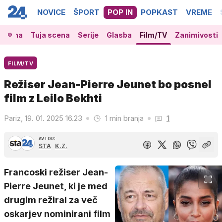
NOVICE
ŠPORT
POP IN
POPKAST
VREME
 scena
Tuja scena
Serije
Glasba
Film/TV
Zanimivosti
FILM/TV
Režiser Jean-Pierre Jeunet bo posnel
film z Leilo Bekhti
Pariz, 19. 01. 2025 16.23
1 min branja
1
AVTOR:
STA
K.Z.
Francoski režiser Jean-
Pierre Jeunet, ki je med
drugim režiral za več
oskarjev nominirani film