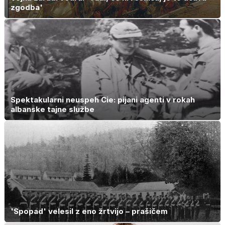
zgodba'
Spektakularni neuspeh Cie: pijani agenti v rokah
albanske tajne službe
'Spopad' velesil z eno žrtvijo – prašičem