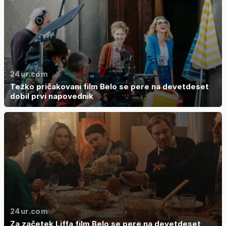
24ur.com
Težko pričakovani film Belo se pere na devetdeset
dobil prvi napovednik
24ur.com
Za začetek Liffa film Belo se pere na devetdeset