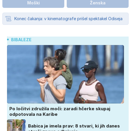
Moški
Ženska
Konec čakanja: v kinematografe prišel spektakel Odiseja
BIBALEZE
Po ločitvi združila moči: zaradi hčerke skupaj
odpotovala na Karibe
Babica je imela prav: 8 stvari, ki jih danes