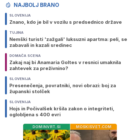
NAJBOLJ BRANO
SLOVENIJA
Znano, kdo je bil v vozilu s predsednico države
TUJINA
Nemški turisti 'zažgali' luksuzni apartma: peli, se
zabavali in kazali sredinec
DOMAČA SCENA
Zakaj naj bi Anamaria Goltes v resnici umaknila
zahtevek za preživnino?
SLOVENIJA
Presenečenja, povratniki, novi obrazi: boj za
županski stolček
SLOVENIJA
Hojs in Počivalšek kršila zakon o integriteti,
oglobljena s 400 evri
DOMINVRT.SI
MOSKISVET.COM