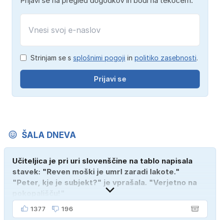
Prijavi se na pregled dogodkov in bodi na tekočem.
Strinjam se s
splošnimi pogoji
in
politiko zasebnosti
.
Prijavi se
ŠALA DNEVA
Učiteljica je pri uri slovenščine na tablo napisala
stavek: "Reven moški je umrl zaradi lakote."
"Peter, kje je subjekt?" je vprašala. "Verjetno na
pokopališču!"
1377
196