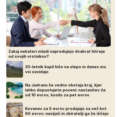
Zakaj nekateri mladi napredujejo dvakrat hitreje
od svojih vrstnikov?
20-letnik kupil hišo na slepo in danes mu
vsi zavidajo
Na Jadranu še vedno obstaja kraj, kjer
lahko dopustujete poceni: nastanitev že
od 10 evrov, kosilo za pet evrov
Kovanec za 5 evrov prodajajo za več kot
60 evrov: navijači in zbiratelji ga že iščejo