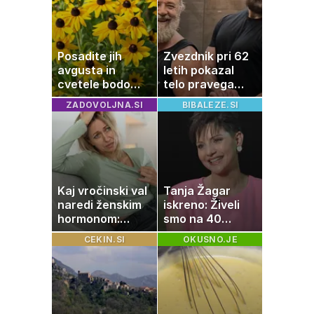
Posadite jih
Zvezdnik pri 62
avgusta in
letih pokazal
cvetele bodo
telo pravega
vse do zime
gladiatorja
ZADOVOLJNA.SI
BIBALEZE.SI
Kaj vročinski val
Tanja Žagar
naredi ženskim
iskreno: Živeli
hormonom:
smo na 40
zakaj se poleti
kvadratih, a
CEKIN.SI
OKUSNO.JE
počutimo
imela sem vse,
drugače?
kar otrok
potrebuje