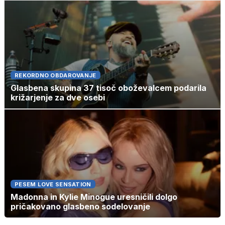
REKORDNO OBDAROVANJE
Glasbena skupina 37 tisoč oboževalcem podarila
križarjenje za dve osebi
PESEM LOVE SENSATION
Madonna in Kylie Minogue uresničili dolgo
pričakovano glasbeno sodelovanje