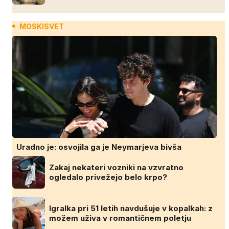
MOSKISVET
Uradno je: osvojila ga je Neymarjeva bivša
Zakaj nekateri vozniki na vzvratno
ogledalo privežejo belo krpo?
Igralka pri 51 letih navdušuje v kopalkah: z
možem uživa v romantičnem poletju