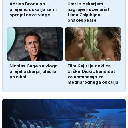
Adrien Brody po
Umrl z oskarjem
prejemu oskarja še ni
nagrajeni scenarist
sprejel nove vloge
filma Zaljubljeni
Shakespeare
Nicolas Cage za vlogo
Film Kaj ti je deklica
prejel oskarja, plačila
Urške Djukić kandidat
pa nikoli
za nominacijo za
mednarodnega oskarja