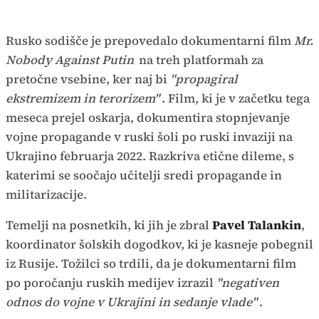
Rusko sodišče je prepovedalo dokumentarni film
Mr.
Nobody Against Putin
na treh platformah za
pretočne vsebine, ker naj bi
"propagiral
ekstremizem in terorizem"
. Film, ki je v začetku tega
meseca prejel oskarja, dokumentira stopnjevanje
vojne propagande v ruski šoli po ruski invaziji na
Ukrajino februarja 2022. Razkriva etične dileme, s
katerimi se soočajo učitelji sredi propagande in
militarizacije.
Temelji na posnetkih, ki jih je zbral
Pavel Talankin
,
koordinator šolskih dogodkov, ki je kasneje pobegnil
iz Rusije. Tožilci so trdili, da je dokumentarni film
po poročanju ruskih medijev izrazil
"negativen
odnos do vojne v Ukrajini in sedanje vlade"
.