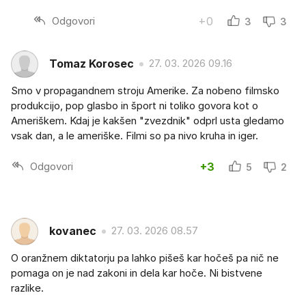
Odgovori
+0
3
3
Tomaz Korosec
27. 03. 2026 09.16
Smo v propagandnem stroju Amerike. Za nobeno filmsko
produkcijo, pop glasbo in šport ni toliko govora kot o
Ameriškem. Kdaj je kakšen "zvezdnik" odprl usta gledamo
vsak dan, a le ameriške. Filmi so pa nivo kruha in iger.
Odgovori
+3
5
2
kovanec
27. 03. 2026 08.57
O oranžnem diktatorju pa lahko pišeš kar hočeš pa nič ne
pomaga on je nad zakoni in dela kar hoče. Ni bistvene
razlike.