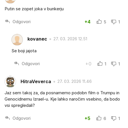
Putin se zopet joka v bunkerju
Odgovori
+4
5
1
kovanec
27. 03. 2026 12.51
Se boji jajota
Odgovori
+0
1
1
HitraVeverca
27. 03. 2026 11.46
Jaz sem takoj za, da posnamemo podobn film o Trumpu in
Genocidnemu Izrael-u. Kje lahko naročim vsebino, da bodo
vsi spregledali?
Odgovori
+5
6
1