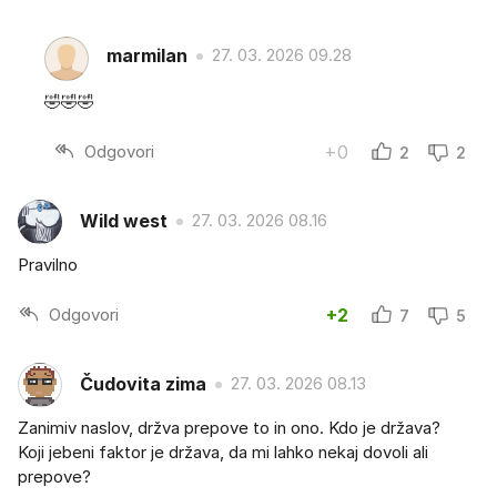
marmilan
27. 03. 2026 09.28
🤣🤣🤣
Odgovori
+0
2
2
Wild west
27. 03. 2026 08.16
Pravilno
Odgovori
+2
7
5
Čudovita zima
27. 03. 2026 08.13
Zanimiv naslov, držva prepove to in ono. Kdo je država?
Koji jebeni faktor je država, da mi lahko nekaj dovoli ali
prepove?