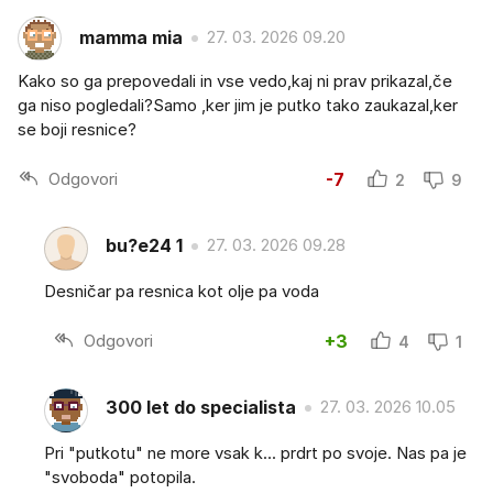
mamma mia
27. 03. 2026 09.20
Kako so ga prepovedali in vse vedo,kaj ni prav prikazal,če
ga niso pogledali?Samo ,ker jim je putko tako zaukazal,ker
se boji resnice?
Odgovori
-7
2
9
bu?e24 1
27. 03. 2026 09.28
Desničar pa resnica kot olje pa voda
Odgovori
+3
4
1
300 let do specialista
27. 03. 2026 10.05
Pri "putkotu" ne more vsak k... prdrt po svoje. Nas pa je
"svoboda" potopila.