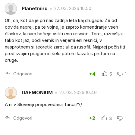
Planetmiru
27. 03. 2026 10.50
Oh, oh, kot da je pri nas zadnja leta kaj drugače. Že od
covida naprej, pa te vojne, je zaprto komentiranje vseh
člankov, ki nam hočejo vsiliti eno resnico. Torej, razmišljaj
tako kot jaz, bodi vernik in verjemi eni resnici, v
nasprotnem si teoretik zarot ali pa rusofil. Najprej počistiti
pred svojim pragom in šele potem kazati s prstom na
druge.
Odgovori
+4
5
1
DAEMONIUM
27. 03. 2026 10.46
A ni v Sloveniji prepovedana Tarca??/
Odgovori
+2
3
1