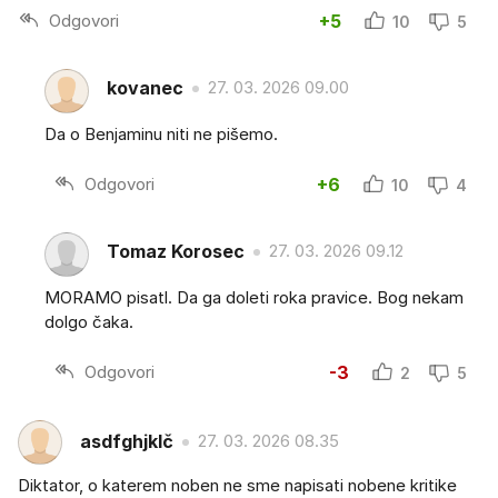
Odgovori
+5
10
5
kovanec
27. 03. 2026 09.00
Da o Benjaminu niti ne pišemo.
Odgovori
+6
10
4
Tomaz Korosec
27. 03. 2026 09.12
MORAMO pisatl. Da ga doleti roka pravice. Bog nekam
dolgo čaka.
Odgovori
-3
2
5
asdfghjklč
27. 03. 2026 08.35
Diktator, o katerem noben ne sme napisati nobene kritike