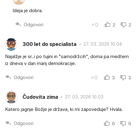
Ideja je dobra.
Odgovori
+0
2
2
300 let do specialista
27. 03. 2026 10.04
Najalžje je sr..i po tujini in "samodržcih", doma pa medtem
iz dneva v dan manj demokracije.
Odgovori
+0
3
3
Čudovita zima
27. 03. 2026 10.03
Katero jagnje Božje je država, ki mi zapoveduje? Hvala.
Odgovori
0
0