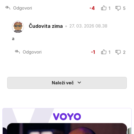
Odgovori
-4
1
5
Čudovita zima
27. 03. 2026 08.38
a
Odgovori
-1
1
2
Naloži več