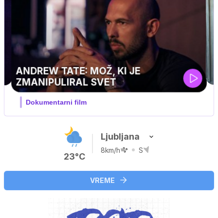
MOJ PRIJATELJ PINGVIN
Film meseca / družinski, pustolovski
Ljubljana
8km/h
S
23°C
VREME