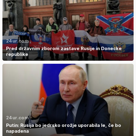
24ur.com
Pred državnim zborom zastave Rusije in Donecke
republike
24ur.com
Putin: Rusija bo jedrsko orožje uporabila le, če bo
napadena