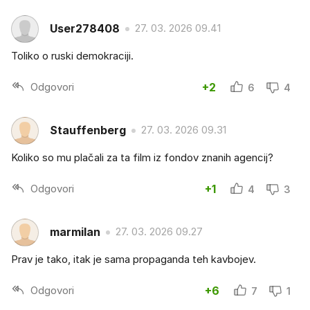
User278408
27. 03. 2026 09.41
Toliko o ruski demokraciji.
Odgovori
+2
6
4
Stauffenberg
27. 03. 2026 09.31
Koliko so mu plačali za ta film iz fondov znanih agencij?
Odgovori
+1
4
3
marmilan
27. 03. 2026 09.27
Prav je tako, itak je sama propaganda teh kavbojev.
Odgovori
+6
7
1