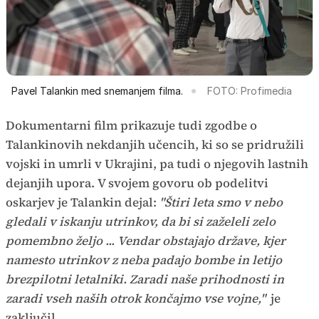
Pavel Talankin med snemanjem filma.
FOTO: Profimedia
Dokumentarni film prikazuje tudi zgodbe o
Talankinovih nekdanjih učencih, ki so se pridružili
vojski in umrli v Ukrajini, pa tudi o njegovih lastnih
dejanjih upora. V svojem govoru ob podelitvi
oskarjev je Talankin dejal:
"Štiri leta smo v nebo
gledali v iskanju utrinkov, da bi si zaželeli zelo
pomembno željo ... Vendar obstajajo države, kjer
namesto utrinkov z neba padajo bombe in letijo
brezpilotni letalniki. Zaradi naše prihodnosti in
zaradi vseh naših otrok končajmo vse vojne,"
je
zaključil.