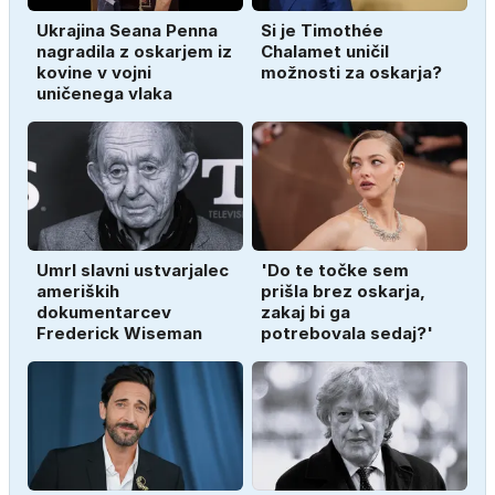
Ukrajina Seana Penna
Si je Timothée
nagradila z oskarjem iz
Chalamet uničil
kovine v vojni
možnosti za oskarja?
uničenega vlaka
Umrl slavni ustvarjalec
'Do te točke sem
ameriških
prišla brez oskarja,
dokumentarcev
zakaj bi ga
Frederick Wiseman
potrebovala sedaj?'