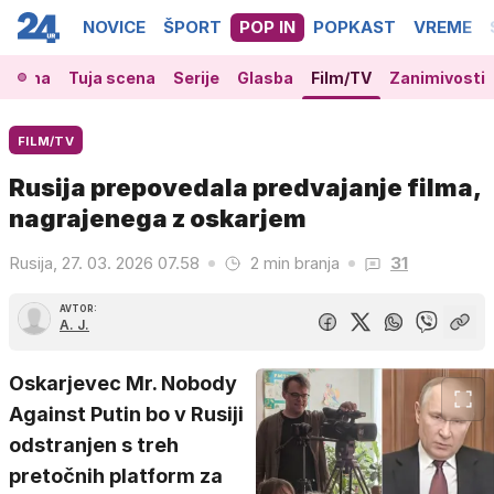
NOVICE
ŠPORT
POP IN
POPKAST
VREME
 scena
Tuja scena
Serije
Glasba
Film/TV
Zanimivosti
FILM/TV
Rusija prepovedala predvajanje filma,
nagrajenega z oskarjem
Rusija, 27. 03. 2026 07.58
2 min branja
31
AVTOR:
A. J.
Oskarjevec Mr. Nobody
Against Putin bo v Rusiji
odstranjen s treh
pretočnih platform za