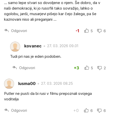
... samo lepe stvari so dovoljene o njem. Še dobro, da v
naši demokraciji, ki jo rusofili tako sovražijo, lahko o
ogolobu, janši, musarjevi pišejo kar čejo žalega, pa še
kaznovani niso ali preganjani ...
Odgovori
-1
5
6
kovanec
27. 03. 2026 09.01
Tudi pri nas je eden podoben.
Odgovori
+3
5
2
lusma00
27. 03. 2026 08.25
Putler ne pusti da bi rusi v filmu prepoznali svojega
voditelja
Odgovori
+0
6
6