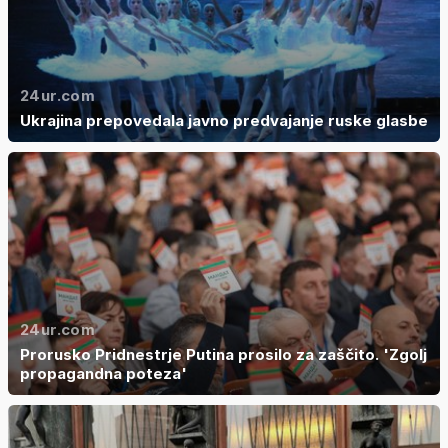
24ur.com
Ukrajina prepovedala javno predvajanje ruske glasbe
24ur.com
Prorusko Pridnestrje Putina prosilo za zaščito. 'Zgolj
propagandna poteza'