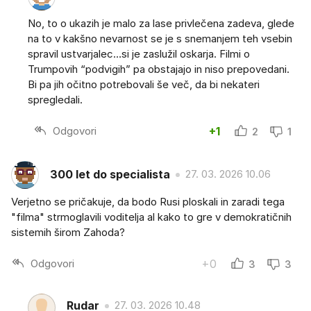
No, to o ukazih je malo za lase privlečena zadeva, glede
na to v kakšno nevarnost se je s snemanjem teh vsebin
spravil ustvarjalec…si je zaslužil oskarja. Filmi o
Trumpovih “podvigih” pa obstajajo in niso prepovedani.
Bi pa jih očitno potrebovali še več, da bi nekateri
spregledali.
Odgovori
+1
2
1
300 let do specialista
27. 03. 2026 10.06
Verjetno se pričakuje, da bodo Rusi ploskali in zaradi tega
"filma" strmoglavili voditelja al kako to gre v demokratičnih
sistemih širom Zahoda?
Odgovori
+0
3
3
Rudar
27. 03. 2026 10.48