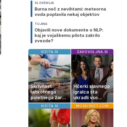
SLOVENIJA
Burna noč z nevihtami: meteorna
voda poplavila nekaj objektov
TUJINA
Objavili nove dokumente o NLP:
kaj je vojaškemu pilotu zakrilo
zvezde?
VIZITA.SI
ZADOVOLJNA.SI
Skrivnost
Hčerki slavnega
lahkotnega
igralca sta
poletnega žara,
ukradli vso
po katerem ne
pozornost
VIZITA.SI
MOSKISVET.COM
boste
potrebovali
popoldanskega
spanca