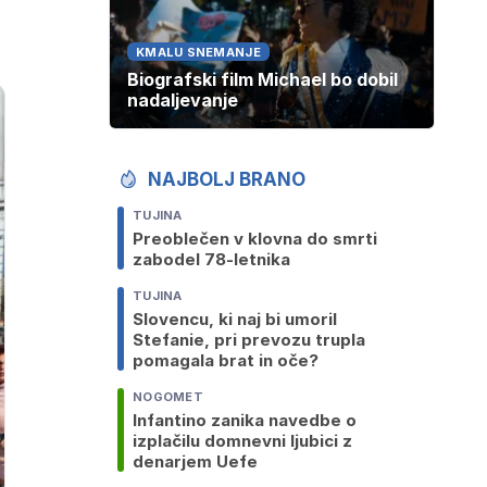
KMALU SNEMANJE
Biografski film Michael bo dobil
nadaljevanje
NAJBOLJ BRANO
TUJINA
Preoblečen v klovna do smrti
zabodel 78-letnika
TUJINA
Slovencu, ki naj bi umoril
Stefanie, pri prevozu trupla
pomagala brat in oče?
NOGOMET
Infantino zanika navedbe o
izplačilu domnevni ljubici z
denarjem Uefe