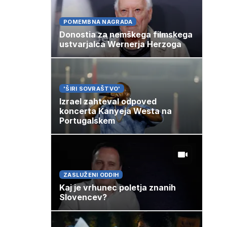
POMEMBNA NAGRADA
Donostia za nemškega filmskega
ustvarjalca Wernerja Herzoga
'ŠIRI SOVRAŠTVO'
Izrael zahteval odpoved
koncerta Kanyeja Westa na
Portugalskem
ZASLUŽENI ODDIH
Kaj je vrhunec poletja znanih
Slovencev?