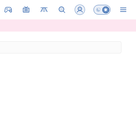
Preklopi barvni na
ZIN