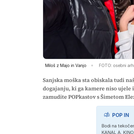
Miloš z Majo in Vanjo
FOTO: osebni arhi
Sanjska moška sta obiskala tudi naš
dogajanju, ki ga kamere niso ujele i
zamudite POPkastov s Šimetom Ele
POP IN
Bodi na tekočem
KANAL A, KINO,