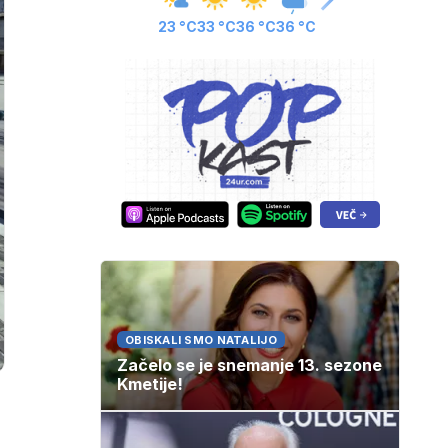
23 °C
33 °C
36 °C
36 °C
OBISKALI SMO NATALIJO
Začelo se je snemanje 13. sezone
Kmetije!