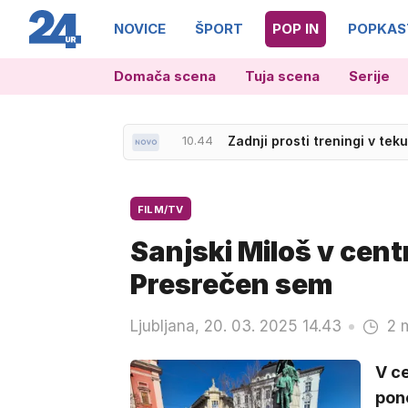
NOVICE
ŠPORT
POP IN
POPKAS
Domača scena
Tuja scena
Serije
10.44
Zadnji prosti treningi v tek
11.01
Dan ljubezni po Emkejevo
FILM/TV
Sanjski Miloš v cent
Presrečen sem
Ljubljana, 20. 03. 2025 14.43
2 
V ce
pono