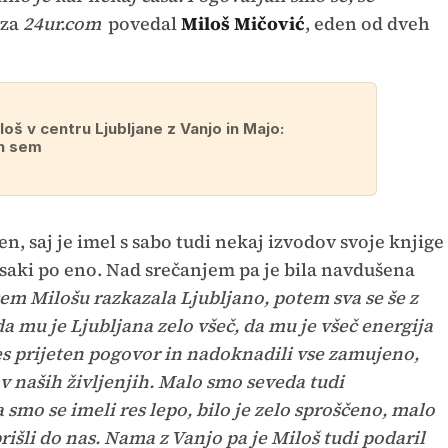
 za
24ur.com
povedal
Miloš Mičović
, eden od dveh
loš v centru Ljubljane z Vanjo in Majo:
n sem
en, saj je imel s sabo tudi nekaj izvodov svoje knjige
vsaki po eno. Nad srečanjem pa je bila navdušena
sem Milošu razkazala Ljubljano, potem sva se še z
da mu je Ljubljana zelo všeč, da mu je všeč energija
res prijeten pogovor in nadoknadili vse zamujeno,
 v naših življenjih. Malo smo seveda tudi
mo se imeli res lepo, bilo je zelo sproščeno, malo
prišli do nas. Nama z Vanjo pa je Miloš tudi podaril