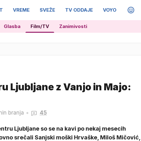
T
VREME
SVEŽE
TV ODDAJE
VOYO
MAGA
Glasba
Film/TV
Zanimivosti
u
ru Ljubljane z Vanjo in Majo:
min branja
45
ntru Ljubljane so se na kavi po nekaj mesecih
vno srečali Sanjski moški Hrvaške, Miloš Mičović,