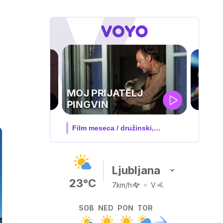
UEFA
SUPERPOKAL
V živo na VOYO: sreda ob 20.30
Ljubljana
23°C
7km/h
V
SOB
NED
PON
TOR