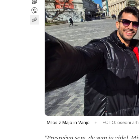
Miloš z Majo in Vanjo
FOTO: osebni arhi
"Presrečen sem, da sem ju videl. Min