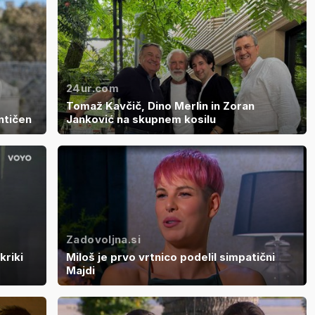
24ur.com
Tomaž Kavčič, Dino Merlin in Zoran
ntičen
Janković na skupnem kosilu
Zadovoljna.si
kriki
Miloš je prvo vrtnico podelil simpatični
Majdi