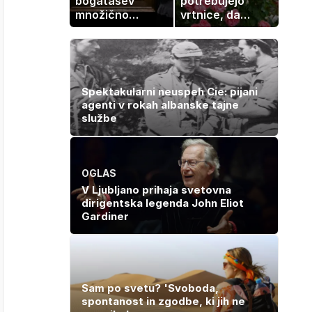
bogatašev
potrebujejo
množično
vrtnice, da
prodajajo
zrastejo? Vse o
družinske
rasti, cvetenju
zbirke: raje
in negi vrtnic
imajo denar kot
umetnine
Spektakularni neuspeh Cie: pijani
agenti v rokah albanske tajne
službe
OGLAS
V Ljubljano prihaja svetovna
dirigentska legenda John Eliot
Gardiner
Sam po svetu? 'Svoboda,
spontanost in zgodbe, ki jih ne