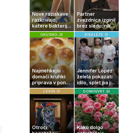
Nove raziskave
Partner
razkrivajo,
zvezdnice izginil
katere bakterije
brez sledu: nikoli
na koži privlačijo
ga niso našli,
OKUSNO.JE
BIBALEZE.SI
komarje
nato je prišla še
ena tragedija
Najmehkejši
Jennifer Lopez
domači kruhki:
želela pokazati
priprava v ponvi
idilo, splet pa je
je trik za popoln
razburila ena
CEKIN.SI
DOMINVRT.SI
rezultat
stvar
Otroci
Kako dolgo