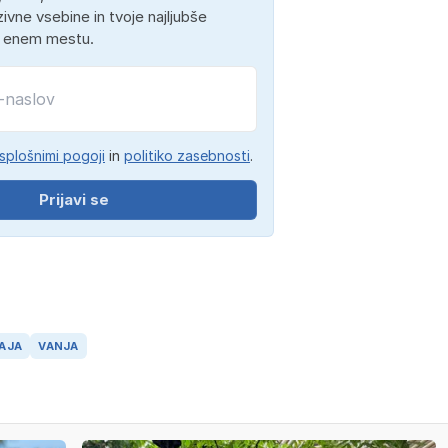
ivne vsebine in tvoje najljubše
a enem mestu.
splošnimi pogoji
in
politiko zasebnosti
.
Prijavi se
AJA
VANJA