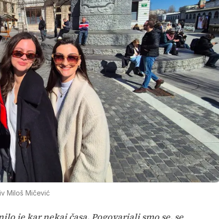
v Miloš Mičević
ilo je kar nekaj časa. Pogovarjali smo se, se