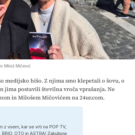
v Miloš Mičević
o medijsko hišo. Z njima smo klepetali o šovu, o
n jima postavili številna vroča vprašanja. Ne
zom in Milošem Mičovićem na 24ur.com.
 z vsem, kar se vrti na POP TV,
 BRIO, OTO in ASTRA! Zakulisne