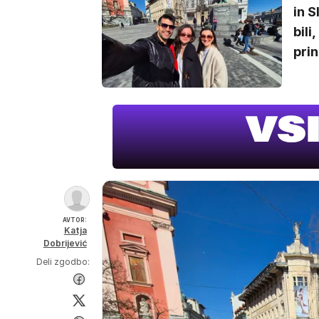
in S
bili
prin
AVTOR:
Katja
Dobrijević
Deli zgodbo: