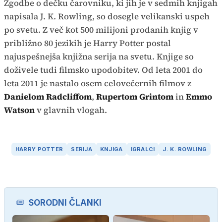
Zgodbe o dečku čarovniku, ki jih je v sedmih knjigah
napisala J. K. Rowling, so dosegle velikanski uspeh
po svetu. Z več kot 500 milijoni prodanih knjig v
približno 80 jezikih je Harry Potter postal
najuspešnejša knjižna serija na svetu. Knjige so
doživele tudi filmsko upodobitev. Od leta 2001 do
leta 2011 je nastalo osem celovečernih filmov z
Danielom Radcliffom
,
Rupertom Grintom
in
Emmo
Watson
v glavnih vlogah.
HARRY POTTER
SERIJA
KNJIGA
IGRALCI
J. K. ROWLING
SORODNI ČLANKI