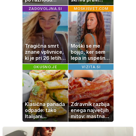
zahtevale ali
naravni čudež:
ZADOVOLJNA.SI
MOSKISVET.COM
prejele
izlet, ki bo
partnerice
navdušil otroke
športnih
zvezdnikov
Tragična smrt
Moški se me
znane vplivnice,
bojijo, ker sem
ki je pri 26 letih
lepa in uspešna:
izgubila boj z
Misica razkrila,
OKUSNO.JE
VIZITA.SI
boleznijo
zakaj je še
vedno samska
Klasična panada
Zdravnik razbija
odpade: tako
enega največjih
Italijani
mitov: mastna
pripravijo
jetra ne
slastne ocvrte
nastanejo zaradi
bučke
slanine, temveč