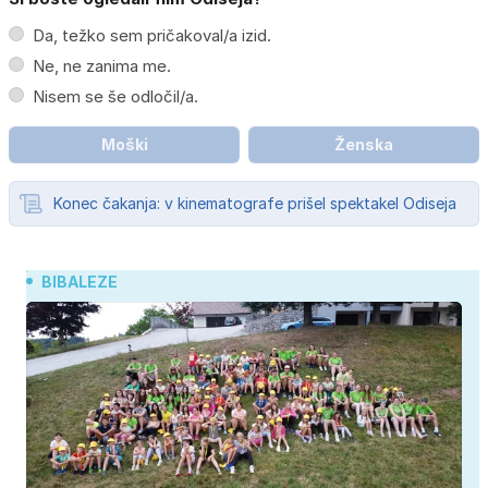
Da, težko sem pričakoval/a izid.
Ne, ne zanima me.
Nisem se še odločil/a.
Moški
Ženska
Konec čakanja: v kinematografe prišel spektakel Odiseja
BIBALEZE