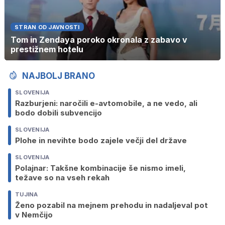
STRAN OD JAVNOSTI
Tom in Zendaya poroko okronala z zabavo v
prestižnem hotelu
NAJBOLJ BRANO
SLOVENIJA
Razburjeni: naročili e-avtomobile, a ne vedo, ali
bodo dobili subvencijo
SLOVENIJA
Plohe in nevihte bodo zajele večji del države
SLOVENIJA
Polajnar: Takšne kombinacije še nismo imeli,
težave so na vseh rekah
TUJINA
Ženo pozabil na mejnem prehodu in nadaljeval pot
v Nemčijo