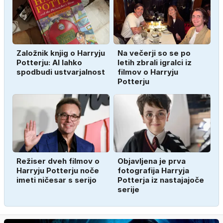
Založnik knjig o Harryju
Na večerji so se po
Potterju: AI lahko
letih zbrali igralci iz
spodbudi ustvarjalnost
filmov o Harryju
Potterju
Režiser dveh filmov o
Objavljena je prva
Harryju Potterju noče
fotografija Harryja
imeti ničesar s serijo
Potterja iz nastajajoče
serije