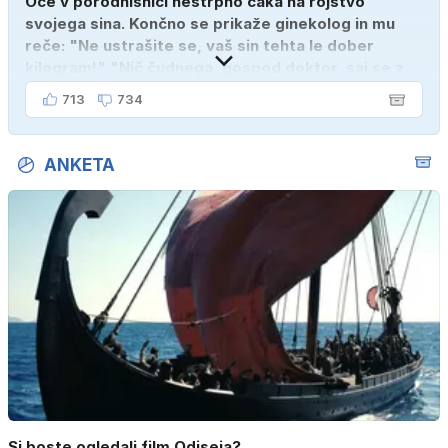
Oče v porodnišnici nestrpno čaka na rojstvo
svojega sina. Končno se prikaže ginekolog in mu
reče: "Ne ustrašite se, vaš sin tehta le dober
kilogram!" "Nič čudnega, gospod doktor, saj se z
ženo poznava šele tri mesece."
713
734
ANKETA
Si boste ogledali film Odiseja?