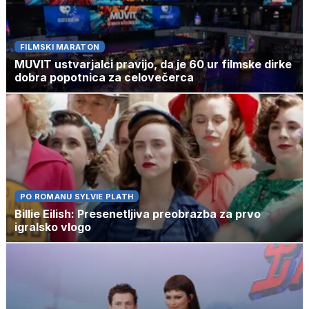
FILMSKI MARATON
MUVIT ustvarjalci pravijo, da je 60 ur filmske dirke
dobra popotnica za celovečerca
PO ROMANU SYLVIE PLATH
Billie Eilish: Presenetljiva preobrazba za prvo
igralsko vlogo