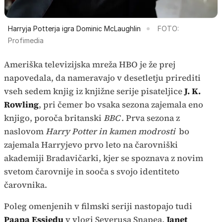
Harryja Potterja igra Dominic McLaughlin
FOTO:
Profimedia
Ameriška televizijska mreža HBO je že prej
napovedala, da nameravajo v desetletju prirediti
vseh sedem knjig iz knjižne serije pisateljice
J. K.
Rowling
, pri čemer bo vsaka sezona zajemala eno
knjigo, poroča britanski
BBC
. Prva sezona z
naslovom
Harry Potter in kamen modrosti
bo
zajemala Harryjevo prvo leto na čarovniški
akademiji Bradavičarki, kjer se spoznava z novim
svetom čarovnije in sooča s svojo identiteto
čarovnika.
Poleg omenjenih v filmski seriji nastopajo tudi
Paapa Essiedu
v vlogi Severusa Snapea,
Janet