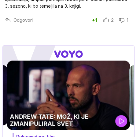
3. sezono, ki bo temeljila na 3. knjigi.
Odgovori
+1
2
1