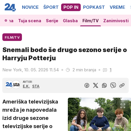
NOVICE
ŠPORT
POP IN
POPKAST
VREME
 scena
Tuja scena
Serije
Glasba
Film/TV
Zanimivosti
FILM/TV
Snemali bodo še drugo sezono serije o
Harryju Potterju
New York, 10. 05. 2026 11.54
2 min branja
1
AVTOR:
E.K.
STA
Ameriška televizijska
mreža je napovedala
izid druge sezone
televizijske serije o