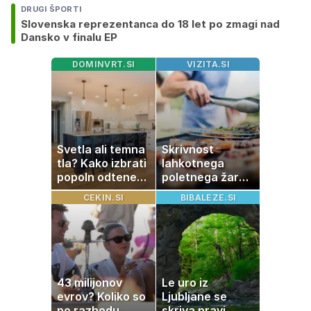
DRUGI ŠPORTI
Slovenska reprezentanca do 18 let po zmagi nad
Dansko v finalu EP
DOMINVRT.SI
VIZITA.SI
Svetla ali temna
Skrivnost
tla? Kako izbrati
lahkotnega
popoln odtenek
poletnega žara,
za vaš dom
po katerem ne
CEKIN.SI
BIBALEZE.SI
boste
potrebovali
popoldanskega
spanca
43 milijonov
Le uro iz
evrov? Koliko so
Ljubljane se
po razhodu
skriva pravi