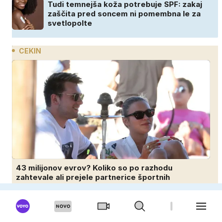
Tudi temnejša koža potrebuje SPF: zakaj
zaščita pred soncem ni pomembna le za
svetlopolte
CEKIN
43 milijonov evrov? Koliko so po razhodu
zahtevale ali prejele partnerice športnih
zvezdnikov
Ob redni službi zasluži še 866 evrov na
mesec: začelo se je povsem po naključju