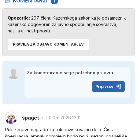
KOMENTARJI
1
Opozorilo:
297. členu Kazenskega zakonika je posameznik
kazensko odgovoren za javno spodbujanje sovraštva,
nasilja ali nestrpnosti.
PRAVILA ZA OBJAVO KOMENTARJEV
Prijavi se
špaget
10. 05. 2026 13.11
Pulitzerjevo nagrado za tole raziskovalno delo. Čista
špekulacija, ampak pomojem bodo po 2. sezoni posneli še