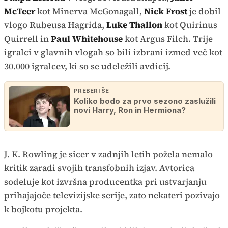
McTeer
kot Minerva McGonagall,
Nick Frost
je dobil
vlogo Rubeusa Hagrida,
Luke Thallon
kot Quirinus
Quirrell in
Paul Whitehouse
kot Argus Filch. Trije
igralci v glavnih vlogah so bili izbrani izmed več kot
30.000 igralcev, ki so se udeležili avdicij.
PREBERI ŠE
Koliko bodo za prvo sezono zaslužili
novi Harry, Ron in Hermiona?
J. K. Rowling je sicer v zadnjih letih požela nemalo
kritik zaradi svojih transfobnih izjav. Avtorica
sodeluje kot izvršna producentka pri ustvarjanju
prihajajoče televizijske serije, zato nekateri pozivajo
k bojkotu projekta.