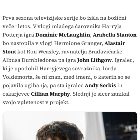
Prva sezona televizijske serije bo izšla na božični
večer letos. V vlogi mladega čarovnika Harryja
Potterja igra
Dominic McLaughlin
,
Arabella Stanton
bo nastopila v vlogi Hermione Granger,
Alastair
Stout
kot Ron Weasley, ravnatelja Bradavičarke
Albusa Dumbledorea pa igra
John Lithgow
. Igralec,
ki je upodobil Harryjevega sovražnika, lorda
Voldemorta, še ni znan, med imeni, o katerih so se
pojavila ugibanja, pa sta igralec
Andy Serkis
in
oskarjevec
Cillian Murphy
. Slednji je sicer zanikal
svojo vpletenost v projekt.