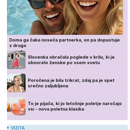
Doma ga čaka noseča partnerka, on pa dopustuje
z drugo
Slovenka obračala poglede v krilu, ki je
obnorelo ženske po vsem svetu
Poročena je bila trikrat, zdaj pa je spet
srečno zaljubljena
To je pijača, ki jo letošnje poletje naročajo
vsi - nova poletna klasika
VIZITA