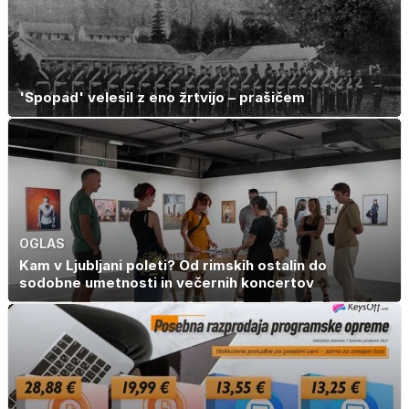
'Spopad' velesil z eno žrtvijo – prašičem
OGLAS
Kam v Ljubljani poleti? Od rimskih ostalin do
sodobne umetnosti in večernih koncertov