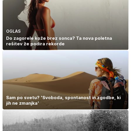
zaradi živila, ki
ga imamo vsi
radi
OGLAS
Do zagorele kože brez sonca? Ta nova poletna
rešitev že podira rekorde
Sam po svetu? 'Svoboda, spontanost in zgodbe, ki
jih ne zmanjka'