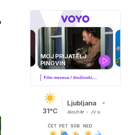
m
IQ 160
Nova hrvaška serija
Ljubljana
31°C
4km/h
JV
ČET
PET
SOB
NED