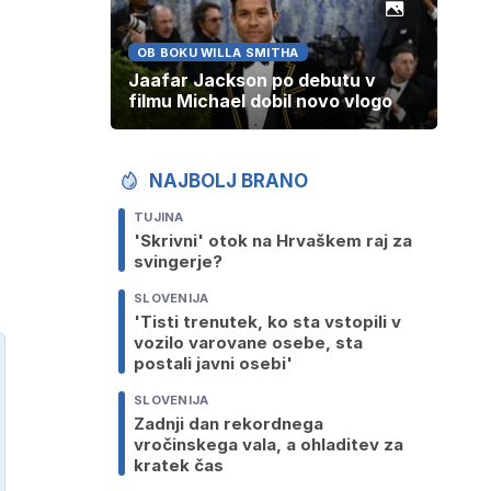
OB BOKU WILLA SMITHA
Jaafar Jackson po debutu v
filmu Michael dobil novo vlogo
NAJBOLJ BRANO
TUJINA
'Skrivni' otok na Hrvaškem raj za
svingerje?
SLOVENIJA
'Tisti trenutek, ko sta vstopili v
vozilo varovane osebe, sta
postali javni osebi'
SLOVENIJA
Zadnji dan rekordnega
vročinskega vala, a ohladitev za
kratek čas