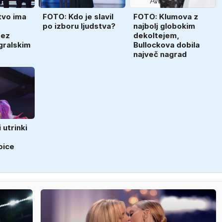
tvo ima
FOTO: Kdo je slavil
FOTO: Klumova z
po izboru ljudstva?
najbolj globokim
pez
dekoltejem,
igralskim
Bullockova dobila
največ nagrad
utrinki
oice