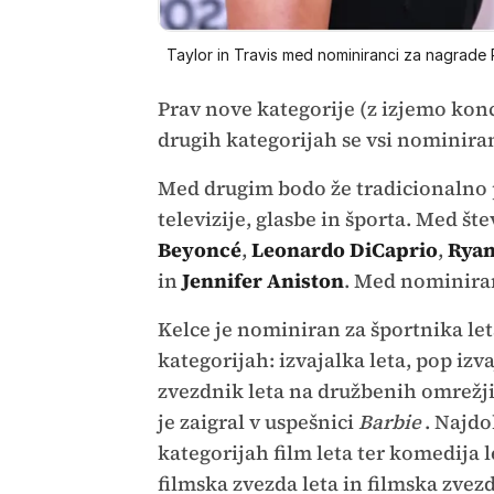
Taylor in Travis med nominiranci za nagrade 
Prav nove kategorije (z izjemo konc
drugih kategorijah se vsi nominiran
Med drugim bodo že tradicionalno p
televizije, glasbe in športa. Med št
Beyoncé
,
Leonardo DiCaprio
,
Ryan
in
Jennifer Aniston
. Med nominiran
Kelce je nominiran za športnika le
kategorijah: izvajalka leta, pop izva
zvezdnik leta na družbenih omrežjih
je zaigral v uspešnici
Barbie
. Najdo
kategorijah film leta ter komedija l
filmska zvezda leta in filmska zvez