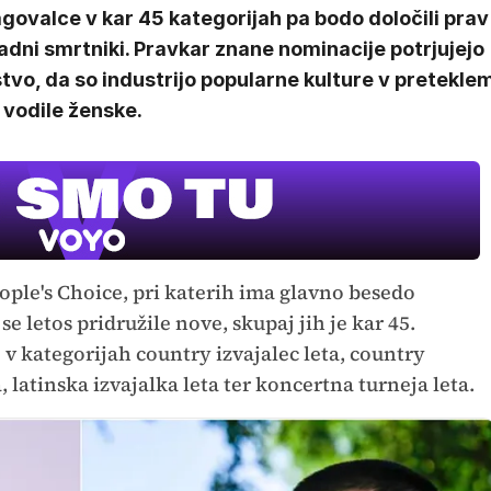
ovalce v kar 45 kategorijah pa bodo določili prav
dni smrtniki. Pravkar znane nominacije potrjujejo
tvo, da so industrijo popularne kulture v pretekle
 vodile ženske.
ple's Choice, pri katerih ima glavno besedo
e letos pridružile nove, skupaj jih je kar 45.
v kategorijah country izvajalec leta, country
ta, latinska izvajalka leta ter koncertna turneja leta.