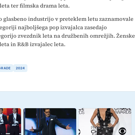
 leta ter filmska drama leta.
so glasbeno industrijo v preteklem letu zaznamovale
goriji najboljšega pop izvajalca zasedajo
ategorijo zvezdnik leta na družbenih omrežjih. Ženske
eta in R&B izvajalec leta.
GRADE
2024