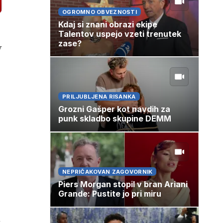
OGROMNO OBVEZNOSTI
Kdaj si znani obrazi ekipe
Talentov uspejo vzeti trenutek
zase?
V
PRILJUBLJENA RISANKA
Grozni Gašper kot navdih za
punk skladbo skupine DEMM
NEPRIČAKOVAN ZAGOVORNIK
Piers Morgan stopil v bran Ariani
Grande: Pustite jo pri miru
l