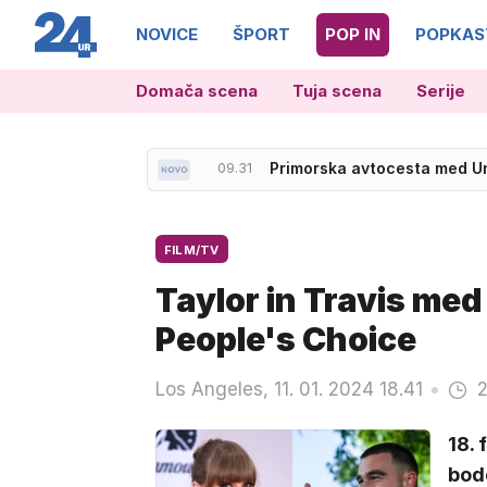
NOVICE
ŠPORT
POP IN
POPKAS
Domača scena
Tuja scena
Serije
09.31
Primorska avtocesta med Un
FILM/TV
Taylor in Travis me
People's Choice
Los Angeles, 11. 01. 2024 18.41
2
18. 
bod