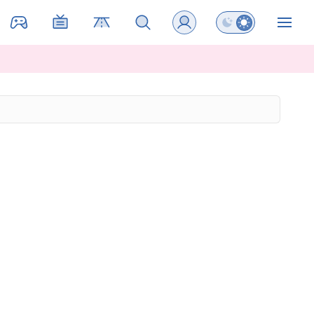
Preklopi barvni na
ZIN