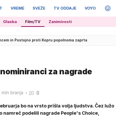
T
VREME
SVEŽE
TV ODDAJE
VOYO
MAGA
Glasba
Film/TV
Zanimivosti
cem in Postojno proti Kopru popolnoma zaprta
d nominiranci za nagrade
 min branja
0
februarja bo na vrsto prišla volja ljudstva. Čez lužo
o namreč podelili nagrade People's Choice,