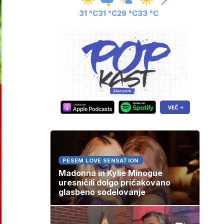
31 °C
31 °C
29 °C
33 °C
PESEM LOVE SENSATION
Madonna in Kylie Minogue
uresničili dolgo pričakovano
glasbeno sodelovanje