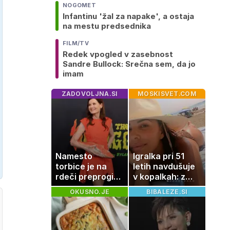
NOGOMET
Infantinu 'žal za napake', a ostaja
na mestu predsednika
FILM/TV
Redek vpogled v zasebnost
Sandre Bullock: Srečna sem, da jo
imam
ZADOVOLJNA.SI
MOSKISVET.COM
Namesto
Igralka pri 51
torbice je na
letih navdušuje
rdeči preprogi
v kopalkah: z
nosila ribo
možem uživa v
OKUSNO.JE
BIBALEZE.SI
romantičnem
poletju