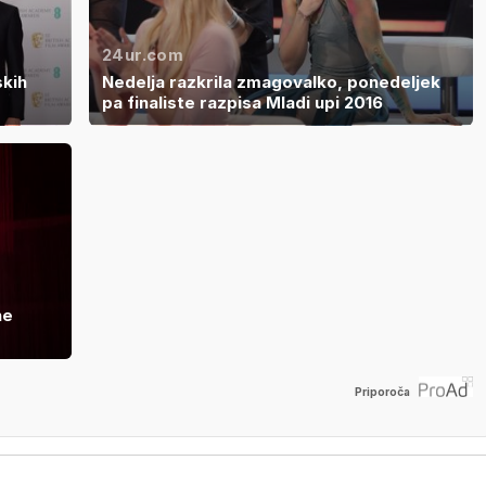
24ur.com
skih
Nedelja razkrila zmagovalko, ponedeljek
pa finaliste razpisa Mladi upi 2016
ne
Priporoča