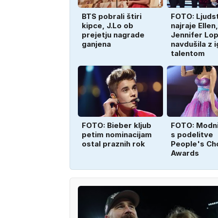
BTS pobrali štiri
FOTO: Ljuds
kipce, J.Lo ob
najraje Ellen,
prejetju nagrade
Jennifer Lo
ganjena
navdušila z 
talentom
FOTO: Bieber kljub
FOTO: Modni 
petim nominacijam
s podelitve
ostal praznih rok
People's Ch
Awards