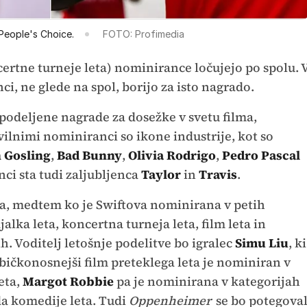
People's Choice.
FOTO: Profimedia
ertne turneje leta) nominirance ločujejo po spolu. 
ci, ne glede na spol, borijo za isto nagrado.
odeljene nagrade za dosežke v svetu filma,
evilnimi nominiranci so ikone industrije, kot so
 Gosling
,
Bad Bunny
,
Olivia Rodrigo
,
Pedro Pascal
ci sta tudi zaljubljenca
Taylor
in
Travis
.
ta, medtem ko je Swiftova nominirana v petih
jalka leta, koncertna turneja leta, film leta in
. Voditelj letošnje podelitve bo igralec
Simu Liu
, ki
bičkonosnejši film preteklega leta je nominiran v
eta,
Margot Robbie
pa je nominirana v kategorijah
da komedije leta. Tudi
Oppenheimer
se bo potegova