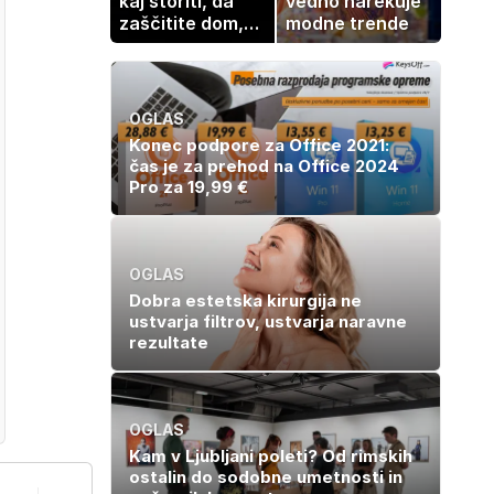
kaj storiti, da
vedno narekuje
zaščitite dom,
modne trende
hrano in
elektronske
naprave
OGLAS
Konec podpore za Office 2021:
čas je za prehod na Office 2024
Pro za 19,99 €
OGLAS
Dobra estetska kirurgija ne
ustvarja filtrov, ustvarja naravne
rezultate
OGLAS
Kam v Ljubljani poleti? Od rimskih
ostalin do sodobne umetnosti in