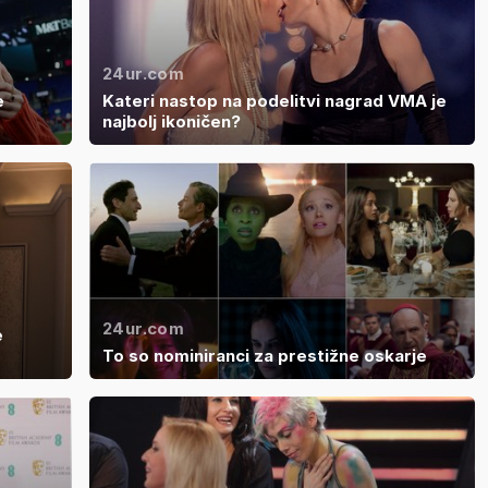
24ur.com
e
Kateri nastop na podelitvi nagrad VMA je
najbolj ikoničen?
24ur.com
e
To so nominiranci za prestižne oskarje