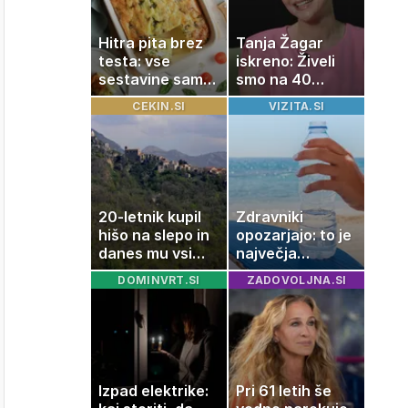
Hitra pita brez
Tanja Žagar
testa: vse
iskreno: Živeli
sestavine samo
smo na 40
zmešate in
kvadratih, a
CEKIN.SI
VIZITA.SI
pečica opravi
imela sem vse,
ostalo
kar otrok
potrebuje
20-letnik kupil
Zdravniki
hišo na slepo in
opozarjajo: to je
danes mu vsi
največja
zavidajo
napaka, ki jo
DOMINVRT.SI
ZADOVOLJNA.SI
ljudje delajo med
vročino
Izpad elektrike:
Pri 61 letih še