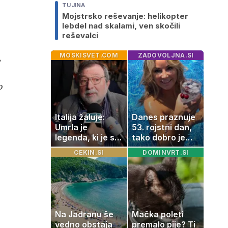
TUJINA
Mojstrsko reševanje: helikopter
lebdel nad skalami, ven skočili
reševalci
,
MOSKISVET.COM
ZADOVOLJNA.SI
o
Italija žaluje:
Danes praznuje
Umrla je
53. rojstni dan,
legenda, ki je s
tako dobro je
svojimi pesmimi
videti znana
CEKIN.SI
DOMINVRT.SI
zaznamovala
Slovenka
Italijo
Na Jadranu še
Mačka poleti
vedno obstaja
premalo pije? Ti