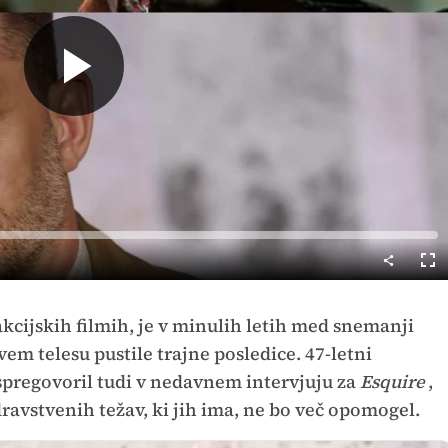
Predvajaj
Cel
nač
 akcijskih filmih, je v minulih letih med snemanji
em telesu pustile trajne posledice. 47-letni
 spregovoril tudi v nedavnem intervjuju za
Esquire
,
zdravstvenih težav, ki jih ima, ne bo več opomogel.