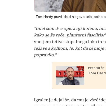
Tom Hardy pravi, da si njegovo telo, polno 
"Imel sem dve operaciji kolena, ima
kako se že reče, plantarni fasciitis?
vnetjem tetive stopalnega loka in 
težave s kolkom. Je, kot da bi moje
popravilo."
PREBERI ŠE
Tom Hardy
Igralec je dejal še, da mu je všeč id