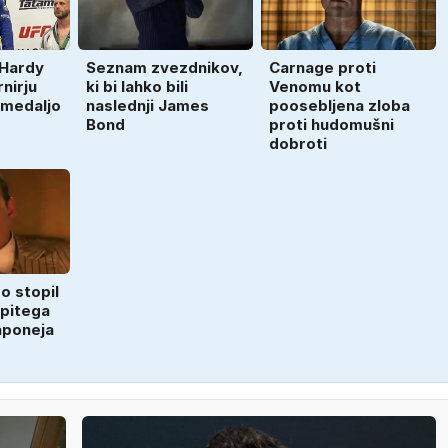
 Hardy
Seznam zvezdnikov,
Carnage proti
rnirju
ki bi lahko bili
Venomu kot
o medaljo
naslednji James
poosebljena zloba
Bond
proti hudomušni
dobroti
o stopil
vpitega
aponeja