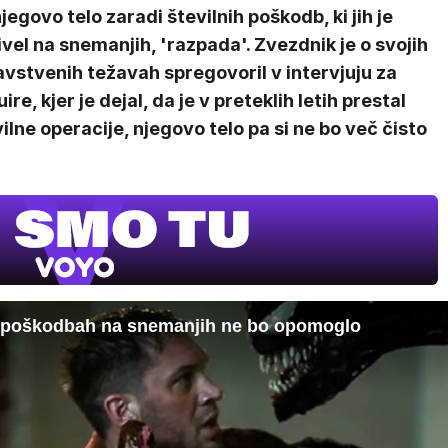
jegovo telo zaradi številnih poškodb, ki jih je
vel na snemanjih, 'razpada'. Zvezdnik je o svojih
vstvenih težavah spregovoril v intervjuju za
ire, kjer je dejal, da je v preteklih letih prestal
ilne operacije, njegovo telo pa si ne bo več čisto
ih poškodbah na snemanjih ne bo opomoglo