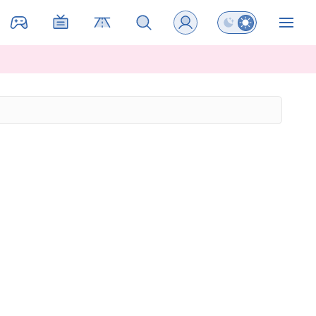
Preklopi barvni na
ZIN