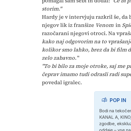
pomagal sam sebi in dodal:
"Če bi p
storim."
Hardy je v intervjuju razkril še, da 
njegov lik iz franšize
Venom
in
Spi
razočarani njegovi otroci. Na vpraša
kako naj odgovorim na to vprašanje. 
kolikor smo lahko, brez da bi film de
zelo zabavno.
"
"To bi bilo za moje otroke, saj me 
čeprav imamo tudi odrasli radi supe
povedal igralec.
POP IN
Bodi na tekočem
KANAL A, KINO,
zgodbe, ekskluz
oddaje – vse n