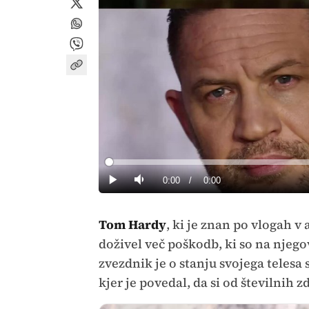
Loaded
:
0%
Current
0:00
/
Duration
0:00
Predvajaj
Tiho
Time
Tom Hardy
, ki je znan po vlogah v
doživel več poškodb, ki so na njegov
zvezdnik je o stanju svojega telesa
kjer je povedal, da si od številnih 