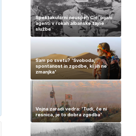
kar otrok
ostalo
potrebuje
Spektakularni neuspeh Cie: pijani
agenti v rokah albanske tajne
službe
Sam po svetu? 'Svoboda,
spontanost in zgodbe, ki jih ne
zmanjka'
Vojna zaradi vedra: 'Tudi, če ni
resnica, je to dobra zgodba'