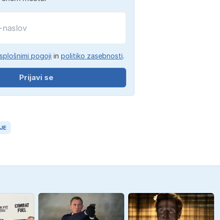
splošnimi pogoji
in
politiko zasebnosti
.
Prijavi se
JE