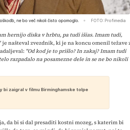
poškodb, ne bo več nikoli čisto opomoglo.
FOTO: Profimedia
m hernijo diska v hrbtu, pa tudi išias. Imam tudi,
"
je našteval zvezdnik, ki je na koncu omenil težave 
nadaljeval:
"Od kod je to prišlo? In zakaj? Imam tudi
 telo razpadalo na posamezne dele in se ne bo nikoli
 bi zaigral v filmu Birminghamske tolpe
eja, da bi si dal presaditi kostni mozeg, s katerim bi