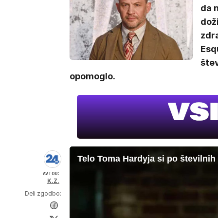
da n
doži
zdra
Esqu
štev
opomoglo.
Telo Toma Hardyja si po številn
AVTOR:
K.Z.
Deli zgodbo: