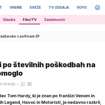
T
VREME
SVEŽE
TV ODDAJE
VOYO
MAGA
Glasba
Film/TV
Zanimivosti
adžarske v polfinale EP
irc Musar je nezakonito
i po številnih poškodbah na
omoglo
n branja
10
lec Tom Hardy, ki je znan po franšizi Venom in
ih Legend, Havoc in Motoristi, je nedavno razkril,