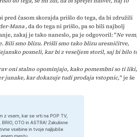
rišlo do tega, se mi zdi, da bi sprejel nasvet, naj to
bi pred časom skorajda prišlo do tega, da bi združili
der-Mana
, da do tega ni prišlo, pa so bili najbolj
nje, zakaj je tako naneslo, pa je odgovoril: "
Ne vem
Bili smo blizu. Prišli smo tako blizu uresničitve,
jansko posneli, kar bi z veseljem storil, saj bi bilo t
prav oni stalno opominjajo, kako pomembni so ti liki,
r junake, kar dokazuje tudi prodaja vstopnic,"
je še
 z vsem, kar se vrti na POP TV,
 BRIO, OTO in ASTRA! Zakulisne
ivne vsebine in tvoje najljubše
a enem mestu.