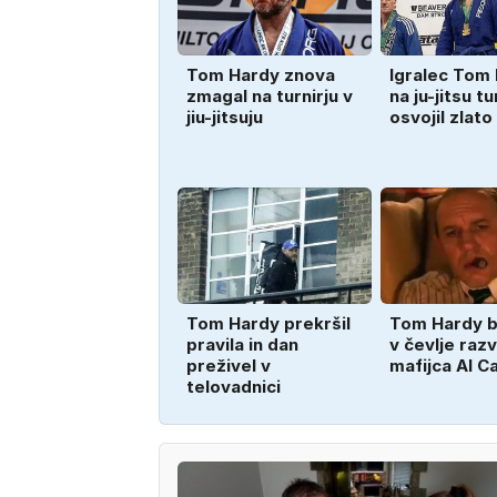
Tom Hardy znova
Igralec Tom
zmagal na turnirju v
na ju-jitsu tu
jiu-jitsuju
osvojil zlat
Tom Hardy prekršil
Tom Hardy b
pravila in dan
v čevlje raz
preživel v
mafijca Al C
telovadnici