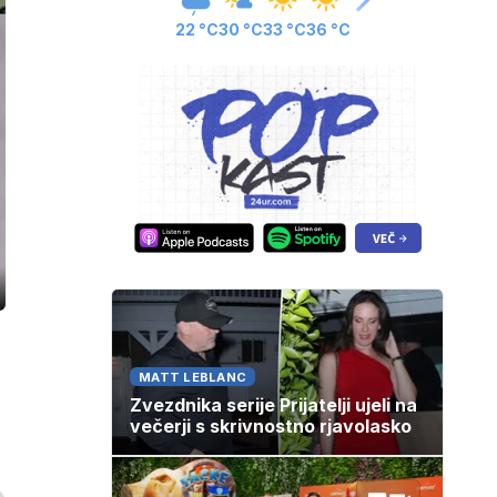
22 °C
30 °C
33 °C
36 °C
ozaslonski
in
MATT LEBLANC
Zvezdnika serije Prijatelji ujeli na
večerji s skrivnostno rjavolasko