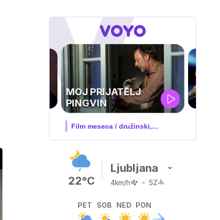
UEFA
SUPERPOKAL
V živo na VOYO: sreda ob 20.30
Ljubljana
22°C
4km/h
SZ
PET
SOB
NED
PON