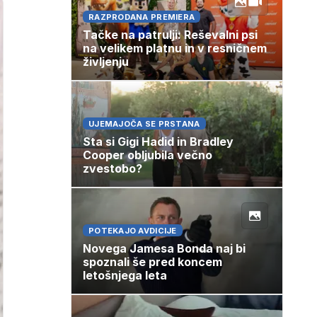
RAZPRODANA PREMIERA
Tačke na patrulji: Reševalni psi
na velikem platnu in v resničnem
življenju
UJEMAJOČA SE PRSTANA
Sta si Gigi Hadid in Bradley
Cooper obljubila večno
zvestobo?
POTEKAJO AVDICIJE
Novega Jamesa Bonda naj bi
spoznali še pred koncem
letošnjega leta