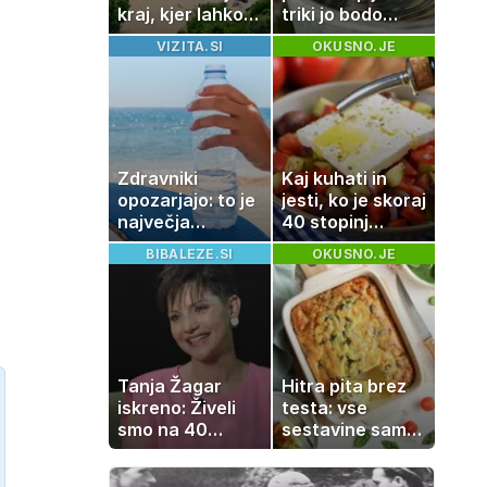
kraj, kjer lahko
triki jo bodo
dopustujete
spodbudili, da
VIZITA.SI
OKUSNO.JE
poceni:
zaužije več vode
nastanitev že od
10 evrov, kosilo
za pet evrov
Zdravniki
Kaj kuhati in
opozarjajo: to je
jesti, ko je skoraj
največja
40 stopinj
napaka, ki jo
Celzija: 5 kosil
BIBALEZE.SI
OKUSNO.JE
ljudje delajo med
brez prižiganja
vročino
pečice
Tanja Žagar
Hitra pita brez
iskreno: Živeli
testa: vse
smo na 40
sestavine samo
kvadratih, a
zmešate in
imela sem vse,
pečica opravi