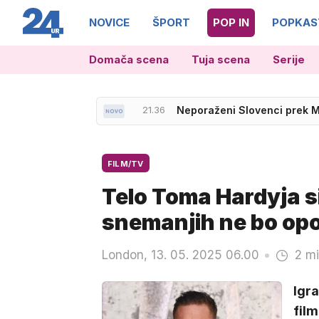
NOVICE
ŠPORT
POP IN
POPKAS
Domača scena
Tuja scena
Serije
21.36
Neporaženi Slovenci prek M
22.42
Pirnat: Varovanje Nataše P
FILM/TV
Telo Toma Hardyja s
snemanjih ne bo op
London, 13. 05. 2025 06.00
2 mi
Igra
film