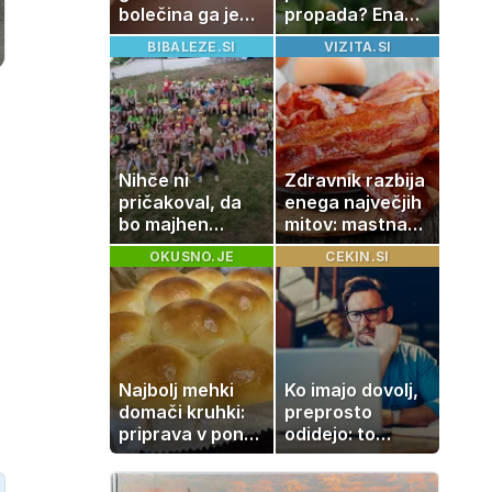
bolečina ga je
propada? Ena
priklenila na
napaka lahko
BIBALEZE.SI
VIZITA.SI
posteljo
uniči rastline –
tako jih rešite
Nihče ni
Zdravnik razbija
pričakoval, da
enega največjih
bo majhen
mitov: mastna
projekt postal
jetra ne
OKUSNO.JE
CEKIN.SI
ena najlepših
nastanejo
zgodb Zasavja
zaradi slanine,
temveč zaradi
živila, ki ga
imamo vsi radi
Najbolj mehki
Ko imajo dovolj,
domači kruhki:
preprosto
priprava v ponvi
odidejo: to
je trik za popoln
znamenje
rezultat
najpogosteje da