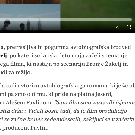
Cel
nač
na, pretresljiva in pogumna avtobiografska izpoved
elj
, po kateri so lansko leto maja začeli snemanje
a filma, ki nastaja po scenariju Bronje Žakelj in
udi za režijo.
ala tudi avtorica avtobiografskega romana, ki je že o
 mi pa smo o filmu, ki pride na platna jeseni,
tom Alešem Pavlinom.
"Sam film smo zastavili izjemn
ih držav. Videli boste tudi, da je film produkcijo
i se začne konec sedemdesetih, zaključi se v začetk
i producent Pavlin.