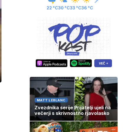
22 °C
30 °C
33 °C
36 °C
ozaslonski
in
MATT LEBLANC
Zvezdnika serije Prijatelji ujeli na
večerji s skrivnostno rjavolasko