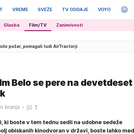
T
VREME
SVEŽE
TV ODDAJE
VOYO
MAGA
Glasba
Film/TV
Zanimivosti
med nesrečo v vozilu z Natašo Pirc Musar?
ilm Belo se pere na devetdeset
ik
n branja
1
i, ki boste v tem tednu sedli na udobne sedeže
olj obiskanih kinodvoran v državi, boste lahko me