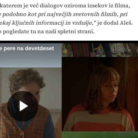
katerem je več dialogov oziroma izsekov iz filma,
e podobno kot pri največjih svetovnih filmih, pri
kaj ključnih informacij in vzdušje,"
je dodal Aleš.
pogledate tu na naši spletni strani.
e pere na devetdeset
Predvajaj