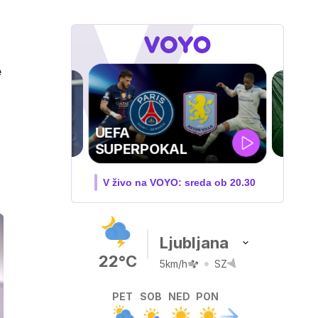
e
ZUFFA BOXING 10
V živo na VOYO: sobota ob
20.00
Ljubljana
22°C
5km/h
SZ
PET
SOB
NED
PON