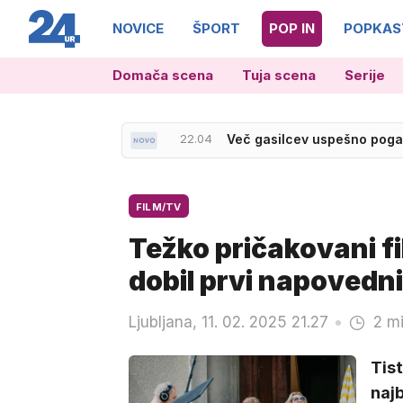
NOVICE
ŠPORT
POP IN
POPKAS
Domača scena
Tuja scena
Serije
22.46
Kdo je Rusinja, ki je bila 
FILM/TV
Težko pričakovani f
dobil prvi napovedn
Ljubljana, 11. 02. 2025 21.27
2 mi
Tist
najb