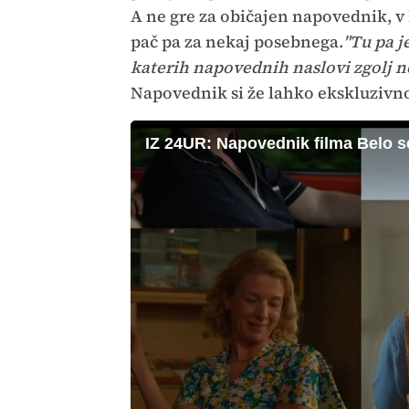
A ne gre za običajen napovednik, v 
pač pa za nekaj posebnega.
"Tu pa j
katerih napovednih naslovi zgolj ne
Napovednik si že lahko ekskluzivno 
IZ 24UR: Napovednik filma Belo s