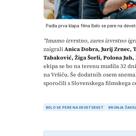
Padla prva klapa filma Belo se pere na deve
"Imamo izvrstno, zares izvrstno igr
zaigrali
Anica Dobra, Jurij Zrnec, T
Tabaković, Žiga Šorli, Polona Juh,
ekipa se bo na terenu mudila 32 dni
na Vršiču. Še dodatnih osem snemal
sporočili s Slovenskega filmskega c
BELO SE PERE NA DEVETDESET
BRONJA ŽAKE