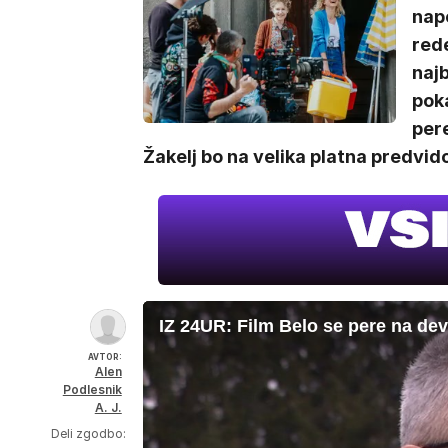
napo
rede
naj
pok
pere
Žakelj bo na velika platna predvid
IZ 24UR: Film Belo se pere na dev
AVTOR:
Alen
Podlesnik
A. J.
Deli zgodbo: