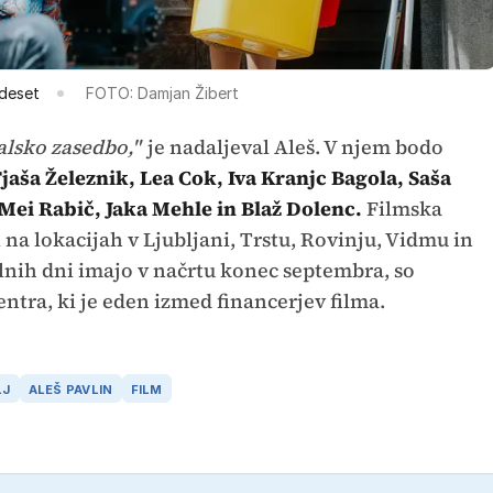
tdeset
FOTO: Damjan Žibert
alsko zasedbo,"
je nadaljeval Aleš. V njem bodo
jaša Železnik, Lea Cok, Iva Kranjc Bagola, Saša
 Mei Rabič, Jaka Mehle in Blaž Dolenc.
Filmska
 na lokacijah v Ljubljani, Trstu, Rovinju, Vidmu in
nih dni imajo v načrtu konec septembra, so
entra, ki je eden izmed financerjev filma.
LJ
ALEŠ PAVLIN
FILM