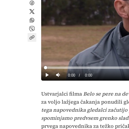
Loaded
:
0%
Current
0:00
/
Duration
0:00
Predvajaj
Tiho
Time
Ustvarjalci filma
Belo se pere na de
za voljo lažjega čakanja ponudili 
tega napovednika gledalci začutijo p
spominjamo predvsem grenko sladko.
prvega napovednika za težko priča