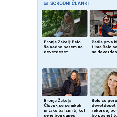
SORODNI ČLANKI
Bronja Žakelj: Belo
Padla prva k
še vedno perem na
filma Belo s
devetdeset
na devetdes
Bronja Žakelj:
Belo se pere
Človek se še nikoli
devetdeset 
ni tako bal smrti, kot
rekorde, po
se je boji danes
bo posnet tu