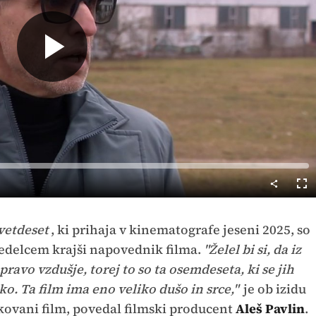
Predvajaj
Cel
nač
vetdeset
, ki prihaja v kinematografe jeseni 2025, so
gledelcem krajši napovednik filma.
"Želel bi si, da iz
ravo vzdušje, torej to so ta osemdeseta, ki se jih
 Ta film ima eno veliko dušo in srce,"
je ob izidu
kovani film, povedal filmski producent
Aleš Pavlin
.