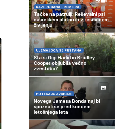
RAZPRODANA PREMIERA
Tačke na patrulji: Reševalni psi
na velikem platnu in v resničnem
življenju
UJEMAJOČA SE PRSTANA
Sta si Gigi Hadid in Bradley
Cooper obljubila večno
zvestobo?
POTEKAJO AVDICIJE
Novega Jamesa Bonda naj bi
spoznali še pred koncem
letošnjega leta