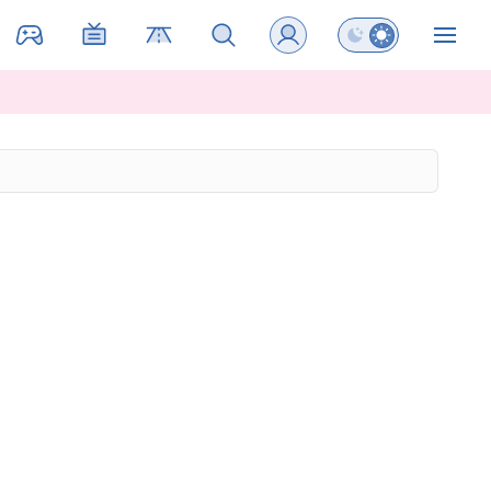
Preklopi barvni na
ZIN
d