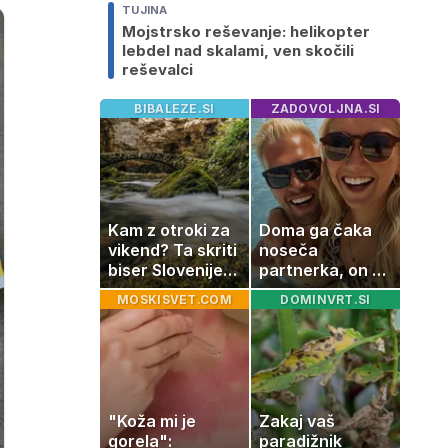
TUJINA
Mojstrsko reševanje: helikopter
lebdel nad skalami, ven skočili
reševalci
BIBALEZE.SI
ZADOVOLJNA.SI
Kam z otroki za
Doma ga čaka
vikend? Ta skriti
noseča
biser Slovenije
partnerka, on pa
izgleda kot iz
dopustuje z
MOSKISVET.COM
DOMINVRT.SI
pravljice
drugo
"Koža mi je
Zakaj vaš
gorela":
paradižnik