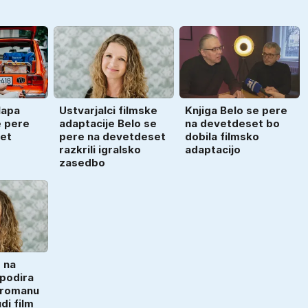
lapa
Ustvarjalci filmske
Knjiga Belo se pere
e pere
adaptacije Belo se
na devetdeset bo
et
pere na devetdeset
dobila filmsko
razkrili igralsko
adaptacijo
zasedbo
 na
podira
 romanu
di film