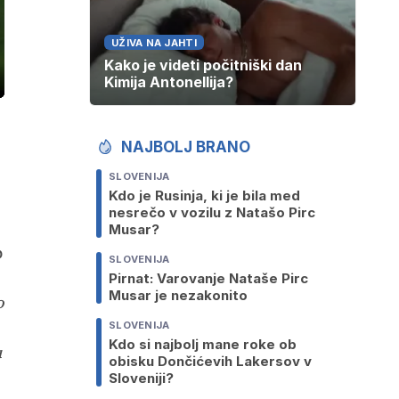
UŽIVA NA JAHTI
Kako je videti počitniški dan
Kimija Antonellija?
ozaslonski
in
NAJBOLJ BRANO
SLOVENIJA
Kdo je Rusinja, ki je bila med
nesrečo v vozilu z Natašo Pirc
Musar?
b
SLOVENIJA
Pirnat: Varovanje Nataše Pirc
Musar je nezakonito
o
SLOVENIJA
Kdo si najbolj mane roke ob
u
obisku Dončićevih Lakersov v
Sloveniji?