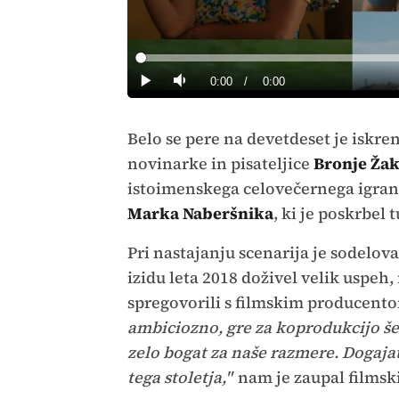
Loaded
:
0%
Current
0:00
/
Duration
0:00
Predvajaj
Tiho
Time
Belo se pere na devetdeset je iskre
novinarke in pisateljice
Bronje Žak
istoimenskega celovečernega igraneg
Marka Naberšnika
, ki je poskrbel t
Pri nastajanju scenarija je sodelov
izidu leta 2018 doživel velik uspeh,
spregovorili s filmskim producen
ambiciozno, gre za koprodukcijo šest
zelo bogat za naše razmere. Dogajat
tega stoletja,"
nam je zaupal filmsk