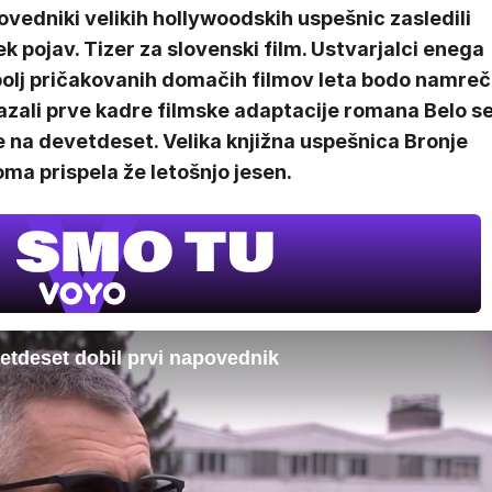
vedniki velikih hollywoodskih uspešnic zasledili
k pojav. Tizer za slovenski film. Ustvarjalci enega
bolj pričakovanih domačih filmov leta bodo namreč
azali prve kadre filmske adaptacije romana Belo s
 na devetdeset. Velika knjižna uspešnica Bronje
oma prispela že letošnjo jesen.
etdeset dobil prvi napovednik