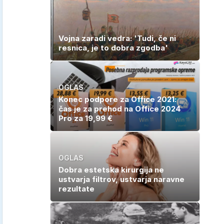
odpoved
Vojna zaradi vedra: 'Tudi, če ni
resnica, je to dobra zgodba'
OGLAS
Konec podpore za Office 2021:
čas je za prehod na Office 2024
Pro za 19,99 €
OGLAS
Dobra estetska kirurgija ne
ustvarja filtrov, ustvarja naravne
rezultate