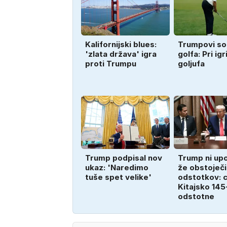
Kalifornijski blues:
Trumpovi soi
'zlata država' igra
golfa: Pri ig
proti Trumpu
goljufa
Trump podpisal nov
Trump ni up
ukaz: 'Naredimo
že obstoječi
tuše spet velike'
odstotkov: c
Kitajsko 145
odstotne