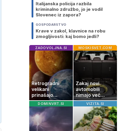
Italijanska policija razbila
kriminalno združbo, jo je vodil
Slovenec iz zapora?
GOSPODARSTVO
Krave v zakol, klavnice na robu
zmogljivosti: kaj bomo jedli?
ZADOVOLJNA.SI
MOSKISVET.COM
Retrogradni
Zakaj novi
velikani
avtomobili
prinašajo
nimajo več
pomembne
rezervne gume?
DOMINVRT.SI
VIZITA.SI
premike – kaj
pomeni, da so
Saturn, Neptun
in Pluton hkrati
retrogradni?