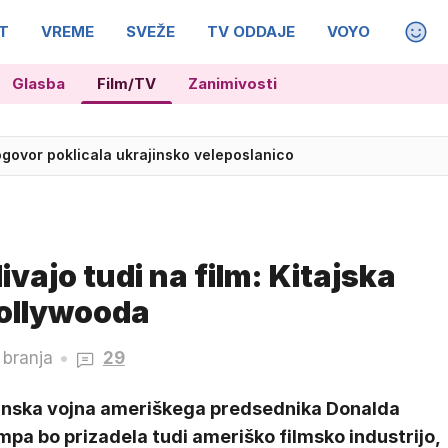
T
VREME
SVEŽE
TV ODDAJE
VOYO
MAGA
Glasba
Film/TV
Zanimivosti
ogovor poklicala ukrajinsko veleposlanico
lju: Olimpija znova ostala praznih rok
vajo tudi na film: Kitajska
Hollywooda
 branja
29
inska vojna ameriškega predsednika Donalda
pa bo prizadela tudi ameriško filmsko industrijo,