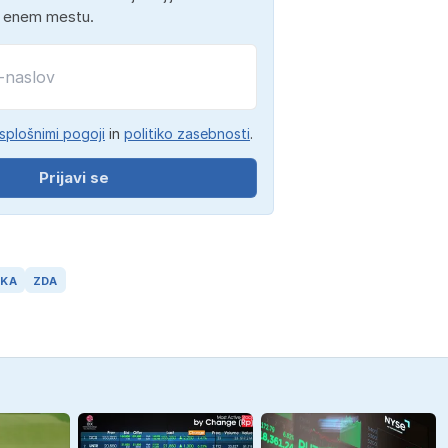
a enem mestu.
splošnimi pogoji
in
politiko zasebnosti
.
Prijavi se
SKA
ZDA