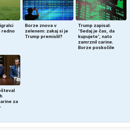
gralci
Borze znova v
Trump zapisal:
ri redno
zelenem: zakaj si je
'Sedaj je čas, da
Trump premislil?
kupujete', nato
zamrznil carine.
Borze poskočile
ošteval
h
arine za
-