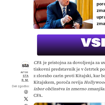
poro
zma
upra
zma
CFA
je pristojna za dovoljenja za u
tiskovni predstavnik je v četrtek p
AVTOR:
z zlorabo carin proti Kitajski, kar
STA
R. M.
Kitajskem, poroča revija
Hollywood
Deli zgodbo:
izbor občinstva in zmerno zmanjšal
CFA.