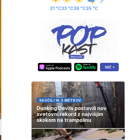
21 °C
33 °C
36 °C
35 °C
SKOČILI 18,5 METROV
Dunking Devils postavili nov
svetovni rekord z najvišjim
skokom na trampolinu