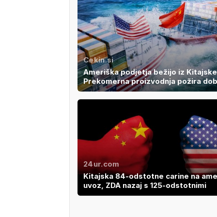
Cekin.si
Ameriška podjetja bežijo iz Kitajske
Prekomerna proizvodnja požira dob
24ur.com
Kitajska 84-odstotne carine na ame
uvoz, ZDA nazaj s 125-odstotnimi