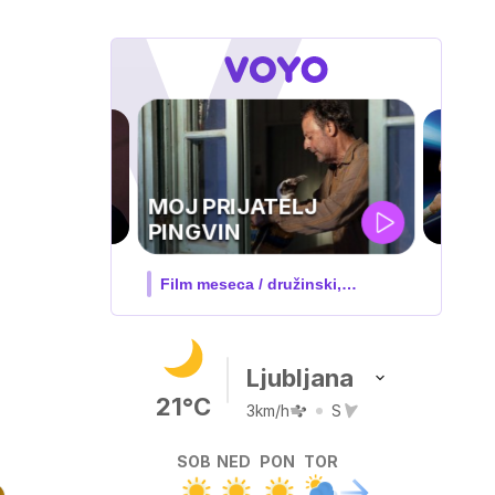
UEFA
SUPERPOKAL
V živo na VOYO: sreda ob 20.30
Ljubljana
21°C
3km/h
S
SOB
NED
PON
TOR