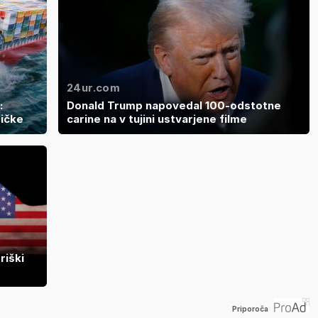
24ur.com
:
Donald Trump napovedal 100-odstotne
ičke
carine na v tujini ustvarjene filme
riški
Priporoča