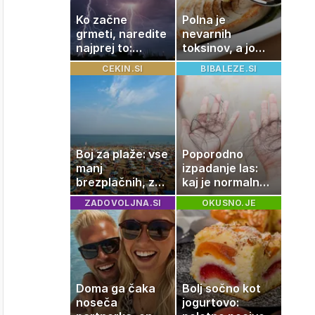
Ko začne
Polna je
grmeti, naredite
nevarnih
najprej to:
toksinov, a jo
strokovnjaki
imamo vsi radi:
CEKIN.SI
BIBALEZE.SI
opozarjajo na
to je najbolj
pogosto napako
nezdrava riba, ki
jo mnogi redno
uživajo
Boj za plaže: vse
Poporodno
manj
izpadanje las:
brezplačnih, za
kaj je normalno
ležalnik in
in kako si
ZADOVOLJNA.SI
OKUSNO.JE
senčnik tudi več
pomagati
kot 40 evrov
Doma ga čaka
Bolj sočno kot
noseča
jogurtovo: