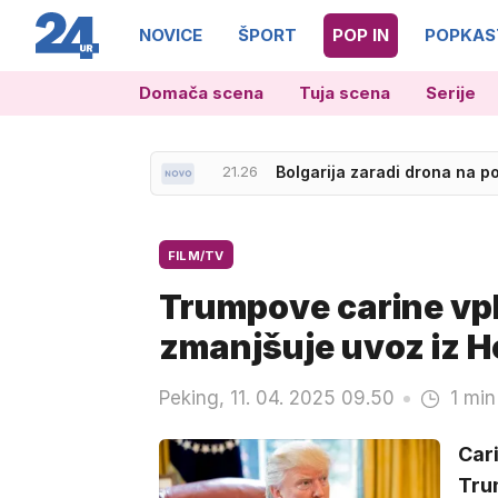
NOVICE
ŠPORT
POP IN
POPKAS
Domača scena
Tuja scena
Serije
21.26
Bolgarija zaradi drona na p
22.44
Debitant odločil tekmo v Ce
FILM/TV
Trumpove carine vpli
zmanjšuje uvoz iz 
Peking, 11. 04. 2025 09.50
1 min
Car
Trum