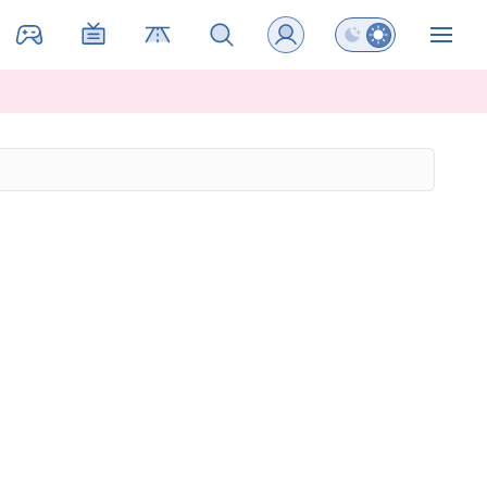
Preklopi barvni na
ZIN