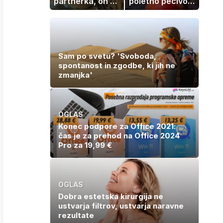
partnerka, on pa
poletno pecivo,
dopustuje z
ki vedno uspe
drugo
Sam po svetu? 'Svoboda,
spontanost in zgodbe, ki jih ne
zmanjka'
OGLAS
Konec podpore za Office 2021:
čas je za prehod na Office 2024
Pro za 19,99 €
OGLAS
Dobra estetska kirurgija ne
ustvarja filtrov, ustvarja naravne
rezultate