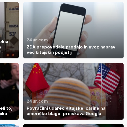
24ur.com
eksi
a
ZDA prepovedale prodajo in uvoz naprav
več kitajskih podjetij
24ur.com
eli to,
Povračilni udarec Kitajske: carine na
nika
ameriško blago, preiskava Googla