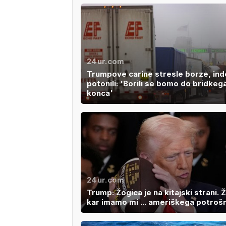
24ur.com
Trumpove carine stresle borze, ind
potonili: 'Borili se bomo do bridkeg
konca'
24ur.com
Trump: Žogica je na kitajski strani. Ž
kar imamo mi ... ameriškega potroš