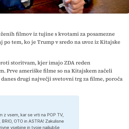
oženih filmov iz tujine s kvotami za posamezne
 po tem, ko je Trump v sredo na uvoz iz Kitajske
roti storitvam, kjer imajo ZDA reden
m. Prve ameriške filme so na Kitajskem začeli
e danes drugi največji svetovni trg za filme, poroča
 z vsem, kar se vrti na POP TV,
 BRIO, OTO in ASTRA! Zakulisne
ivne vsebine in tvoje najljubše