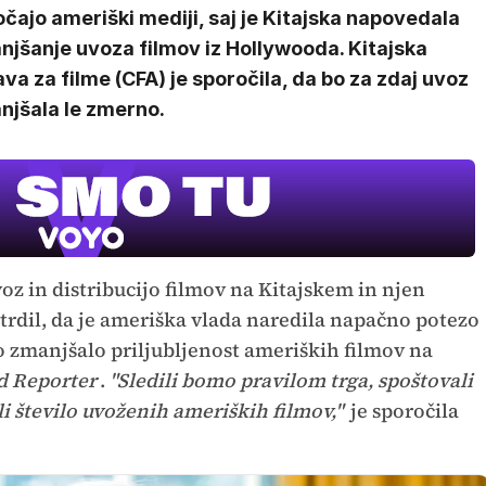
čajo ameriški mediji, saj je Kitajska napovedala
njšanje uvoza filmov iz Hollywooda. Kitajska
va za filme (CFA) je sporočila, da bo za zdaj uvoz
njšala le zmerno.
voz in distribucijo filmov na Kitajskem in njen
otrdil, da je ameriška vlada naredila napačno potezo
 bo zmanjšalo priljubljenost ameriških filmov na
 Reporter
.
"Sledili bomo pravilom trga, spoštovali
i število uvoženih ameriških filmov,"
je sporočila