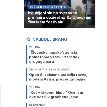
REŽISER DARKO ŠTANTA
Izgubljeni sin bo svetovno
premiero doživel na Sarajevskem
filmskem festivalu
NAJBOLJ BRANO
TUJINA
'Človeška napaka': ženski
pomotoma vstavili zarodek
drugega para
ZNANOST IN TEHNOLOGIJA
Open AI začasno ustavlja razvoj
modela Astra: preveč zmogljiv
TUJINA
'Kot v slabem filmu!' Osem ur,
dve vozili v gradbeno jamo
SLOVENIJA