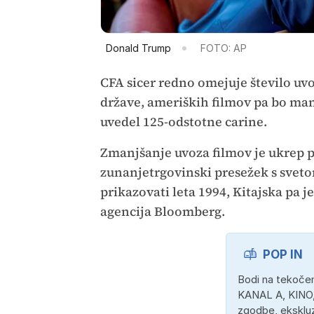
Donald Trump
FOTO: AP
CFA sicer redno omejuje število uv
države, ameriških filmov pa bo manj
uvedel 125-odstotne carine.
Zmanjšanje uvoza filmov je ukrep p
zunanjetrgovinski presežek s sveto
prikazovati leta 1994, Kitajska pa j
agencija Bloomberg.
POP IN
Bodi na tekočem
KANAL A, KINO,
zgodbe, ekskluz