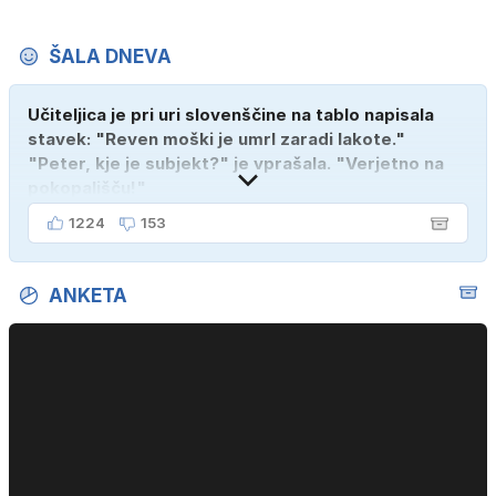
ŠALA DNEVA
Učiteljica je pri uri slovenščine na tablo napisala
stavek: "Reven moški je umrl zaradi lakote."
"Peter, kje je subjekt?" je vprašala. "Verjetno na
pokopališču!"
1224
153
ANKETA