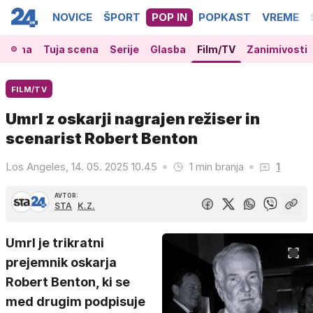
NOVICE
ŠPORT
POP IN
POPKAST
VREME
 scena
Tuja scena
Serije
Glasba
Film/TV
Zanimivosti
FILM/TV
Umrl z oskarji nagrajen režiser in
scenarist Robert Benton
Los Angeles, 14. 05. 2025 10.45
1 min branja
1
AVTOR:
STA
K.Z.
Umrl je trikratni
prejemnik oskarja
Robert Benton, ki se
med drugim podpisuje