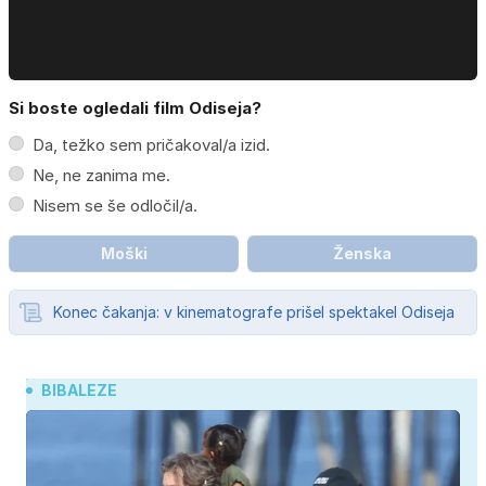
Si boste ogledali film Odiseja?
Da, težko sem pričakoval/a izid.
Ne, ne zanima me.
Nisem se še odločil/a.
Moški
Ženska
Konec čakanja: v kinematografe prišel spektakel Odiseja
BIBALEZE