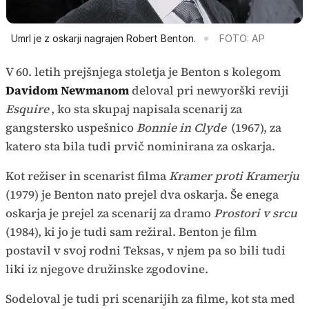
Umrl je z oskarji nagrajen Robert Benton.
FOTO: AP
V 60. letih prejšnjega stoletja je Benton s kolegom
Davidom Newmanom
deloval pri newyorški reviji
Esquire
, ko sta skupaj napisala scenarij za
gangstersko uspešnico
Bonnie in Clyde
(1967), za
katero sta bila tudi prvič nominirana za oskarja.
Kot režiser in scenarist filma
Kramer proti Kramerju
(1979) je Benton nato prejel dva oskarja. Še enega
oskarja je prejel za scenarij za dramo
Prostori v srcu
(1984), ki jo je tudi sam režiral. Benton je film
postavil v svoj rodni Teksas, v njem pa so bili tudi
liki iz njegove družinske zgodovine.
Sodeloval je tudi pri scenarijih za filme, kot sta med