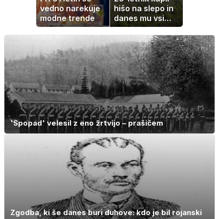
vedno narekuje
hišo na slepo in
modne trende
danes mu vsi
zavidajo
'Spopad' velesil z eno žrtvijo – prašičem
Zgodba, ki še danes buri duhove: kdo je bil rojanski