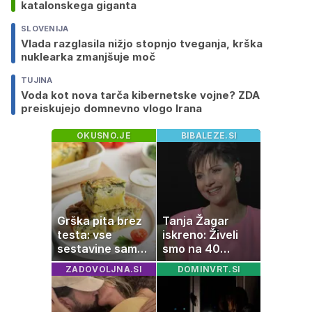
katalonskega giganta
SLOVENIJA
Vlada razglasila nižjo stopnjo tveganja, krška
nuklearka zmanjšuje moč
TUJINA
Voda kot nova tarča kibernetske vojne? ZDA
preiskujejo domnevno vlogo Irana
OKUSNO.JE
BIBALEZE.SI
Grška pita brez
Tanja Žagar
testa: vse
iskreno: Živeli
sestavine samo
smo na 40
zmešate in
kvadratih, a
ZADOVOLJNA.SI
DOMINVRT.SI
pečica opravi
imela sem vse,
ostalo
kar otrok
potrebuje