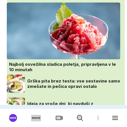
Najbolj osvežilna sladica poletja, pripravljena v le
10 minutah
Grška pita brez testa: vse sestavine samo
zmešate in pečica opravi ostalo
Ideja za vroče dni, ki navduši z
lahkotnostjo in svežino
Ne drobtine ali jajce: to je ključna