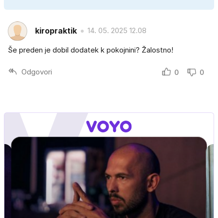
kiropraktik
14. 05. 2025 12.08
Še preden je dobil dodatek k pokojnini? Žalostno!
Odgovori
0
0