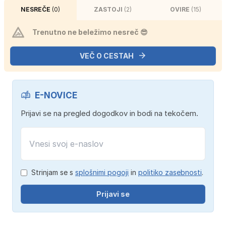
NESREČE
(0)
ZASTOJI
(2)
OVIRE
(15)
Trenutno ne beležimo nesreč 😎
VEČ O CESTAH
E-NOVICE
Prijavi se na pregled dogodkov in bodi na tekočem.
Strinjam se s
splošnimi pogoji
in
politiko zasebnosti
.
Prijavi se