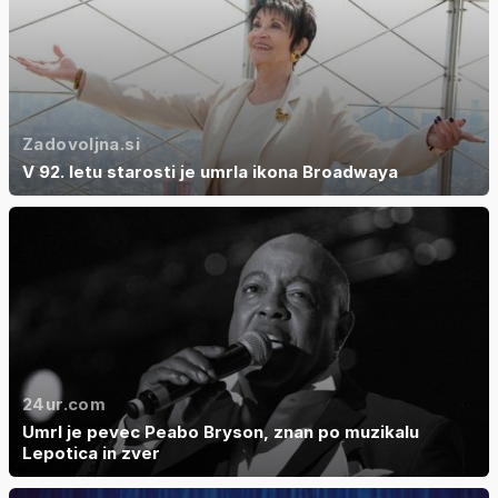
Zadovoljna.si
V 92. letu starosti je umrla ikona Broadwaya
24ur.com
Umrl je pevec Peabo Bryson, znan po muzikalu
Lepotica in zver