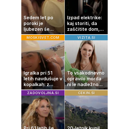
Sedem let po
Izpad elektrike:
poroki je
kaj storiti, da
ljubezen še
zaščitite dom,
vedno enako
hrano in
MOSKISVET.COM
VIZITA.SI
močna
elektronske
naprave
Igralka pri 51
To vsakodnevno
letih navdušuje v
opravilo morda
kopalkah: z
ni le nadležno
možem uživa v
delo, pomaga
ZADOVOLJNA.SI
CEKIN.SI
romantičnem
lahko tudi
poletju
vašemu srcu
Pri 61 letih še
20-letnik kupil