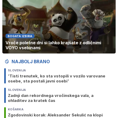
BOGATA IZBIRA
Vroče poletne dni si lahko krajšate z odličnimi
VOYO vsebinami
NAJBOLJ BRANO
SLOVENIJA
'Tisti trenutek, ko sta vstopili v vozilo varovane
osebe, sta postali javni osebi'
SLOVENIJA
Zadnji dan rekordnega vročinskega vala, a
ohladitev za kratek čas
KOŠARKA
Zgodovinski korak: Aleksander Sekulić na klopi