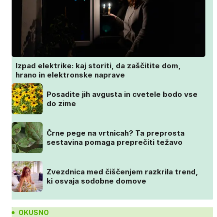
Izpad elektrike: kaj storiti, da zaščitite dom,
hrano in elektronske naprave
Posadite jih avgusta in cvetele bodo vse
do zime
Črne pege na vrtnicah? Ta preprosta
sestavina pomaga preprečiti težavo
Zvezdnica med čiščenjem razkrila trend,
ki osvaja sodobne domove
OKUSNO