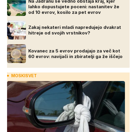
Na Jadranu še vedno obstaja kraj, kjer
lahko dopustujete poceni: nastanitev že
od 10 evrov, kosilo za pet evrov
Zakaj nekateri mladi napredujejo dvakrat
hitreje od svojih vrstnikov?
Kovanec za 5 evrov prodajajo za več kot
60 evrov: navijači in zbiratelji ga že iščejo
MOSKISVET