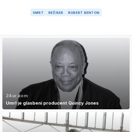
SMRT
REŽISER
ROBERT BENTON
24ur.com
Umrl je glasbeni producent Quincy Jones