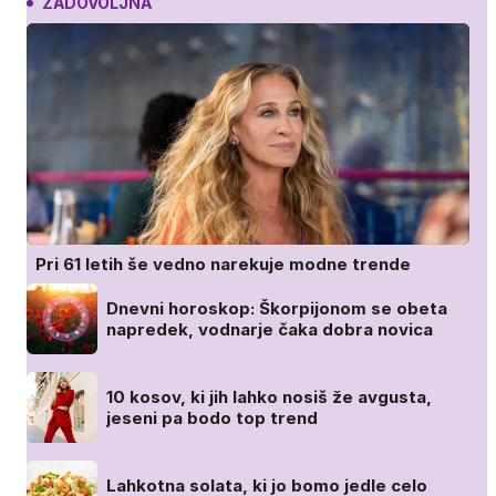
ZADOVOLJNA
Pri 61 letih še vedno narekuje modne trende
Dnevni horoskop: Škorpijonom se obeta
napredek, vodnarje čaka dobra novica
10 kosov, ki jih lahko nosiš že avgusta,
jeseni pa bodo top trend
Lahkotna solata, ki jo bomo jedle celo