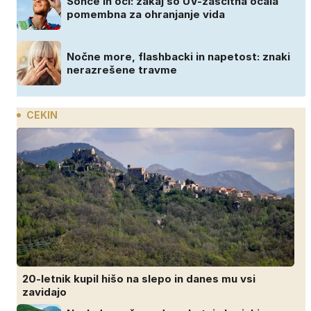
Sonce in oči: zakaj so UV-zaščitna očala
pomembna za ohranjanje vida
Nočne more, flashbacki in napetost: znaki
nerazrešene travme
CEKIN
20-letnik kupil hišo na slepo in danes mu vsi
zavidajo