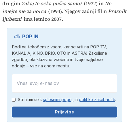
drugim
Zakaj te očka pušča samo?
(1972) in
Ne
imejte me za norca
(1994). Njegov zadnji film
Praznik
ljubezni
ima letnico 2007.
POP IN
Bodi na tekočem z vsem, kar se vrti na POP TV,
KANAL A, KINO, BRIO, OTO in ASTRA! Zakulisne
zgodbe, ekskluzivne vsebine in tvoje najljubše
oddaje – vse na enem mestu.
Strinjam se s
splošnimi pogoji
in
politiko zasebnosti
.
Prijavi se