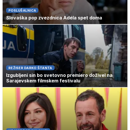
POSLUŠALNICA
Slovaška pop zvezdnica Adéla spet doma
REŽISER DARKO ŠTANTA
Izgubljeni sin bo svetovno premiero doživel na
Sarajevskem filmskem festivalu