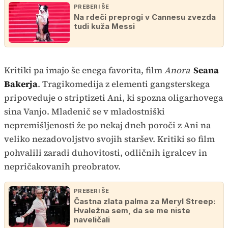
PREBERI ŠE
Na rdeči preprogi v Cannesu zvezda
tudi kuža Messi
Kritiki pa imajo še enega favorita, film
Anora
Seana
Bakerja
. Tragikomedija z elementi gangsterskega
pripoveduje o striptizeti Ani, ki spozna oligarhovega
sina Vanjo. Mladenič se v mladostniški
nepremišljenosti že po nekaj dneh poroči z Ani na
veliko nezadovoljstvo svojih staršev. Kritiki so film
pohvalili zaradi duhovitosti, odličnih igralcev in
nepričakovanih preobratov.
PREBERI ŠE
Častna zlata palma za Meryl Streep:
Hvaležna sem, da se me niste
naveličali