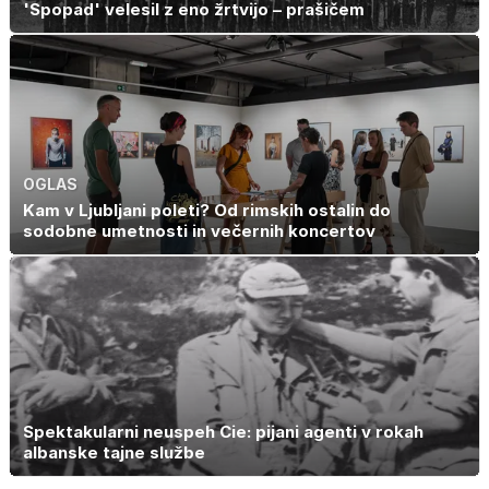
'Spopad' velesil z eno žrtvijo – prašičem
OGLAS
Kam v Ljubljani poleti? Od rimskih ostalin do
sodobne umetnosti in večernih koncertov
Spektakularni neuspeh Cie: pijani agenti v rokah
albanske tajne službe