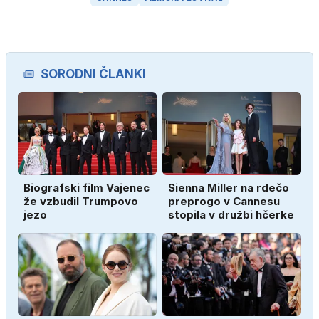
SORODNI ČLANKI
Biografski film Vajenec
Sienna Miller na rdečo
že vzbudil Trumpovo
preprogo v Cannesu
jezo
stopila v družbi hčerke