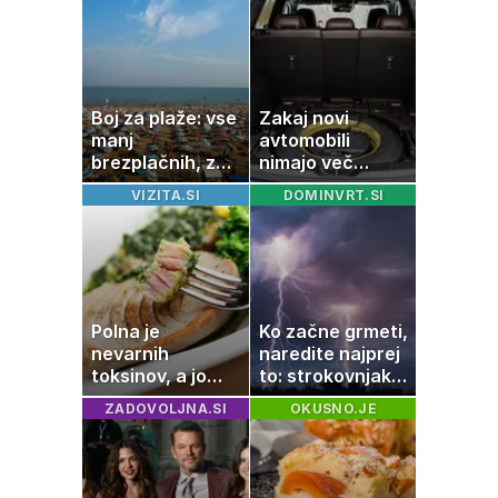
pomeni, da so
Saturn, Neptun
in Pluton hkrati
retrogradni?
Boj za plaže: vse
Zakaj novi
manj
avtomobili
brezplačnih, za
nimajo več
ležalnik in
rezervne gume?
VIZITA.SI
DOMINVRT.SI
senčnik tudi več
kot 40 evrov
Polna je
Ko začne grmeti,
nevarnih
naredite najprej
toksinov, a jo
to: strokovnjaki
imamo vsi radi:
opozarjajo na
ZADOVOLJNA.SI
OKUSNO.JE
to je najbolj
pogosto napako
nezdrava riba, ki
jo mnogi redno
uživajo