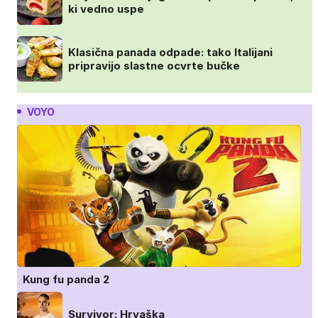
ki vedno uspe
Klasična panada odpade: tako Italijani
pripravijo slastne ocvrte bučke
VOYO
Kung fu panda 2
Survivor: Hrvaška