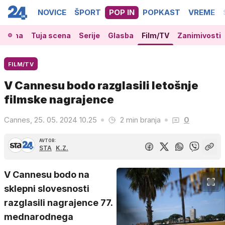
NOVICE
ŠPORT
POP IN
POPKAST
VREME
 scena
Tuja scena
Serije
Glasba
Film/TV
Zanimivosti
FILM/TV
V Cannesu bodo razglasili letošnje
filmske nagrajence
Cannes, 25. 05. 2024 10.25
2 min branja
0
AVTOR:
STA
K.Z.
V Cannesu bodo na
sklepni slovesnosti
razglasili nagrajence 77.
mednarodnega