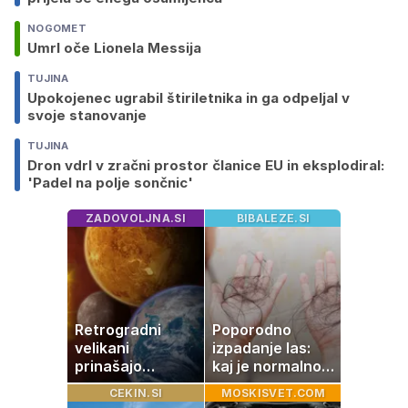
NOGOMET
Umrl oče Lionela Messija
TUJINA
Upokojenec ugrabil štiriletnika in ga odpeljal v
svoje stanovanje
TUJINA
Dron vdrl v zračni prostor članice EU in eksplodiral:
'Padel na polje sončnic'
ZADOVOLJNA.SI
BIBALEZE.SI
Retrogradni
Poporodno
velikani
izpadanje las:
prinašajo
kaj je normalno
pomembne
in kako si
CEKIN.SI
MOSKISVET.COM
premike – kaj
pomagati