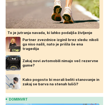
To je jutranja navada, ki lahko podaljša življenje
Partner zvezdnice izginil brez sledu: nikoli
ga niso našli, nato je prišla še ena
tragedija
Zakaj novi avtomobili nimajo več rezervne
gume?
Kako pogosto bi morali beliti stanovanje in
zakaj se barva na stenah lušči?
DOMINVRT