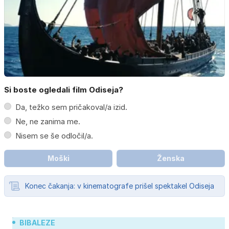
Si boste ogledali film Odiseja?
Da, težko sem pričakoval/a izid.
Ne, ne zanima me.
Nisem se še odločil/a.
Moški
Ženska
Konec čakanja: v kinematografe prišel spektakel Odiseja
BIBALEZE