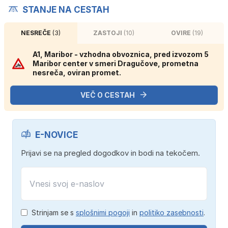
STANJE NA CESTAH
NESREČE
(3)
ZASTOJI
(10)
OVIRE
(19)
A1, Maribor - vzhodna obvoznica, pred izvozom 5
Maribor center v smeri Dragučove, prometna
nesreča, oviran promet.
VEČ O CESTAH
E-NOVICE
Prijavi se na pregled dogodkov in bodi na tekočem.
Strinjam se s
splošnimi pogoji
in
politiko zasebnosti
.