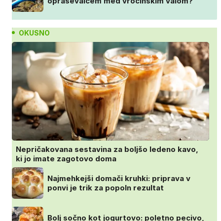
opraševalcem med vročinskim valom?
OKUSNO
Nepričakovana sestavina za boljšo ledeno kavo,
ki jo imate zagotovo doma
Najmehkejši domači kruhki: priprava v
ponvi je trik za popoln rezultat
Bolj sočno kot jogurtovo: poletno pecivo,