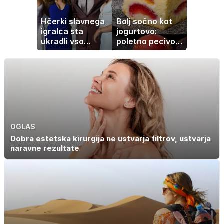
Hčerki slavnega
Bolj sočno kot
igralca sta
jogurtovo:
ukradli vso
poletno pecivo,
pozornost
ki vedno uspe
OGLAS
Dobra estetska kirurgija ne ustvarja filtrov, ustvarja
naravne rezultate