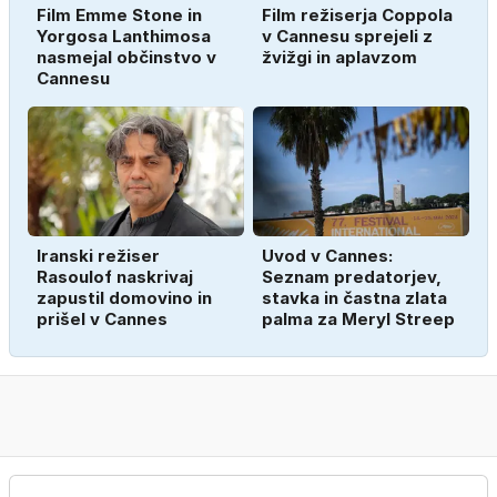
Film Emme Stone in
Film režiserja Coppola
Yorgosa Lanthimosa
v Cannesu sprejeli z
nasmejal občinstvo v
žvižgi in aplavzom
Cannesu
Iranski režiser
Uvod v Cannes:
Rasoulof naskrivaj
Seznam predatorjev,
zapustil domovino in
stavka in častna zlata
prišel v Cannes
palma za Meryl Streep