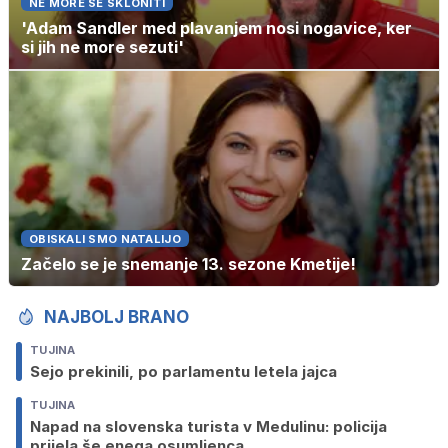
NE MORE SE SKLONITI
'Adam Sandler med plavanjem nosi nogavice, ker
si jih ne more sezuti'
OBISKALI SMO NATALIJO
Začelo se je snemanje 13. sezone Kmetije!
NAJBOLJ BRANO
TUJINA
Sejo prekinili, po parlamentu letela jajca
TUJINA
Napad na slovenska turista v Medulinu: policija
prijela še enega osumljenca