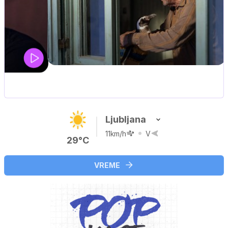
UEFA SUPERPOKAL
V živo na VOYO: sreda ob 20.30
Ljubljana
11km/h
V
29°C
VREME