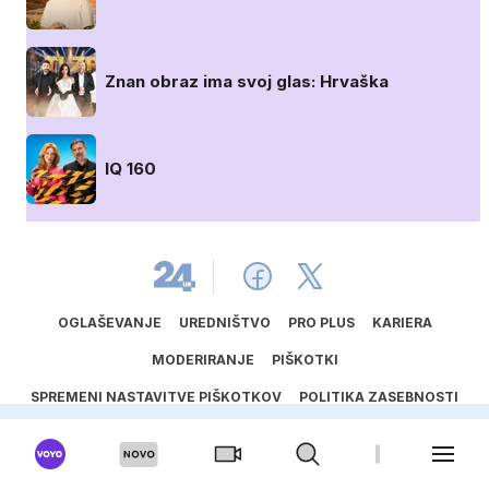
Znan obraz ima svoj glas: Hrvaška
IQ 160
OGLAŠEVANJE
UREDNIŠTVO
PRO PLUS
KARIERA
MODERIRANJE
PIŠKOTKI
SPREMENI NASTAVITVE PIŠKOTKOV
POLITIKA ZASEBNOSTI
SPLOŠNI POGOJI
PRAVILA RAVNANJA ZA ZAŠČITO OTROK
SPORED ODDAJANIH AVTORSKIH DEL