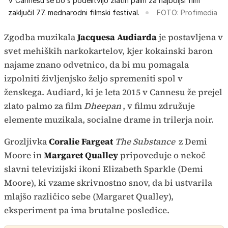
V Cannesu se bo s podelitvijo zlatih palm za najboljši film
zaključil 77. mednarodni filmski festival.
FOTO: Profimedia
Zgodba muzikala
Jacquesa Audiarda
je postavljena v
svet mehiških narkokartelov, kjer kokainski baron
najame znano odvetnico, da bi mu pomagala
izpolniti življenjsko željo spremeniti spol v
ženskega. Audiard, ki je leta 2015 v Cannesu že prejel
zlato palmo za film
Dheepan
, v filmu združuje
elemente muzikala, socialne drame in trilerja noir.
Grozljivka
Coralie Fargeat
The Substance
z Demi
Moore in
Margaret Qualley
pripoveduje o nekoč
slavni televizijski ikoni Elizabeth Sparkle (Demi
Moore), ki vzame skrivnostno snov, da bi ustvarila
mlajšo različico sebe (Margaret Qualley),
eksperiment pa ima brutalne posledice.