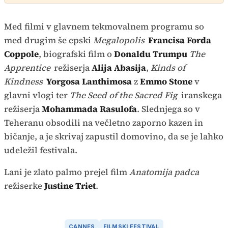
Med filmi v glavnem tekmovalnem programu so
med drugim še epski
Megalopolis
Francisa Forda
Coppole
, biografski film o
Donaldu Trumpu
The
Apprentice
režiserja
Alija Abasija
,
Kinds of
Kindness
Yorgosa Lanthimosa
z
Emmo Stone
v
glavni vlogi ter
The Seed of the Sacred Fig
iranskega
režiserja
Mohammada Rasulofa
. Slednjega so v
Teheranu obsodili na večletno zaporno kazen in
bičanje, a je skrivaj zapustil domovino, da se je lahko
udeležil festivala.
Lani je zlato palmo prejel film
Anatomija padca
režiserke
Justine Triet
.
CANNES
FILMSKI FESTIVAL