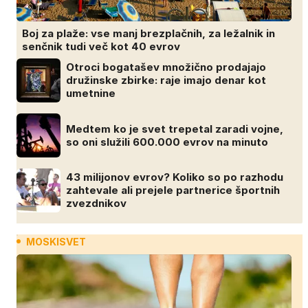
Boj za plaže: vse manj brezplačnih, za ležalnik in
senčnik tudi več kot 40 evrov
Otroci bogatašev množično prodajajo
družinske zbirke: raje imajo denar kot
umetnine
Medtem ko je svet trepetal zaradi vojne,
so oni služili 600.000 evrov na minuto
43 milijonov evrov? Koliko so po razhodu
zahtevale ali prejele partnerice športnih
zvezdnikov
MOSKISVET