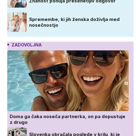
Znanost ponuja presenetljiv odgovor
Spremembe, ki jih ženska doživlja med
nosečnostjo
ZADOVOLJNA
Doma ga čaka noseča partnerka, on pa dopustuje
z drugo
Slovenka obračala poglede v krilu, ki je