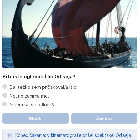
Si boste ogledali film Odiseja?
Da, težko sem pričakoval/a izid.
Ne, ne zanima me.
Nisem se še odločil/a.
Moški
Ženska
Konec čakanja: v kinematografe prišel spektakel Odiseja