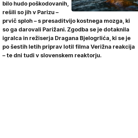
bilo hudo poškodovanih,
rešili so jih v Parizu –
prvič sploh – s presaditvijo kostnega mozga, ki
so ga darovali Parižani. Zgodba se je dotaknila
igralca in režiserja Dragana Bjelogrlića, ki se je
po šestih letih priprav lotil filma Verižna reakcija
– te dni tudi v slovenskem reaktorju.