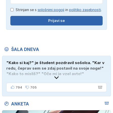
Strinjam se s
splošnimi pogoji
in
politiko zasebnosti
.
Prijavi se
ŠALA DNEVA
"Kako si kaj?" je študent pozdravil sošolca. "Kar v
redu, čeprav sem se zdaj postavil na svoje noge!"
"Kako to misliš?" "Oče mi je vzel avto!"
794
705
ANKETA