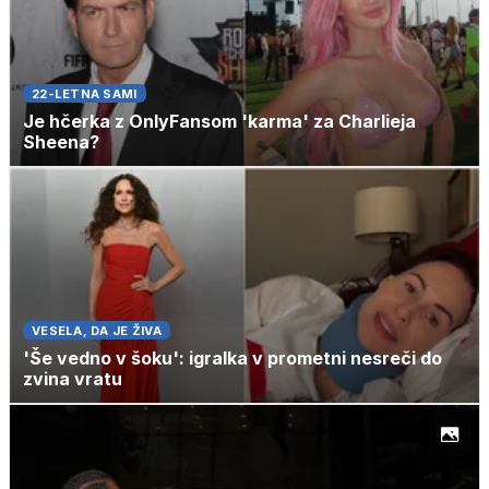
22-LETNA SAMI
Je hčerka z OnlyFansom 'karma' za Charlieja
Sheena?
VESELA, DA JE ŽIVA
'Še vedno v šoku': igralka v prometni nesreči do
zvina vratu