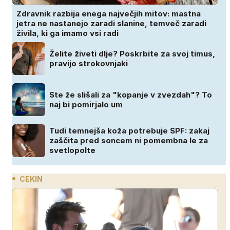
Zdravnik razbija enega največjih mitov: mastna
jetra ne nastanejo zaradi slanine, temveč zaradi
živila, ki ga imamo vsi radi
Želite živeti dlje? Poskrbite za svoj timus,
pravijo strokovnjaki
Ste že slišali za "kopanje v zvezdah"? To
naj bi pomirjalo um
Tudi temnejša koža potrebuje SPF: zakaj
zaščita pred soncem ni pomembna le za
svetlopolte
CEKIN