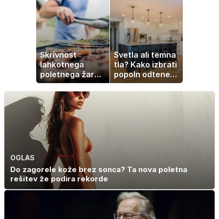
navdušil otroke
partnerice
športnih
zvezdnikov
Skrivnost
Svetla ali temna
lahkotnega
tla? Kako izbrati
poletnega žara,
popoln odtenek
po katerem ne
za vaš dom
boste
potrebovali
popoldanskega
spanca
OGLAS
Do zagorele kože brez sonca? Ta nova poletna
rešitev že podira rekorde