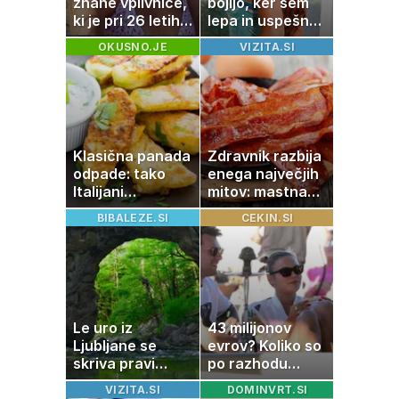
znane vplivnice,
bojijo, ker sem
ki je pri 26 letih
lepa in uspešna:
izgubila boj z
Misica razkrila,
OKUSNO.JE
VIZITA.SI
boleznijo
zakaj je še
vedno samska
Klasična panada
Zdravnik razbija
odpade: tako
enega največjih
Italijani
mitov: mastna
pripravijo
jetra ne
BIBALEZE.SI
CEKIN.SI
slastne ocvrte
nastanejo zaradi
bučke
slanine, temveč
zaradi živila, ki
ga imamo vsi
radi
Le uro iz
43 milijonov
Ljubljane se
evrov? Koliko so
skriva pravi
po razhodu
naravni čudež:
zahtevale ali
VIZITA.SI
DOMINVRT.SI
izlet, ki bo
prejele