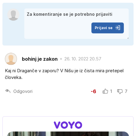
Prijavi se
bohinj je zakon
26. 10. 2022 20.57
Kaj ni Draganče v zaporu? V Nišu je iz čista mira pretepel
človeka.
Odgovori
-6
1
7