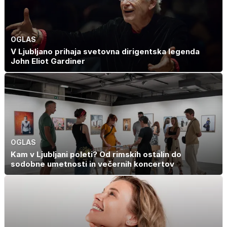
OGLAS
V Ljubljano prihaja svetovna dirigentska legenda
John Eliot Gardiner
OGLAS
Kam v Ljubljani poleti? Od rimskih ostalin do
sodobne umetnosti in večernih koncertov