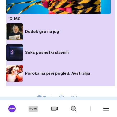
IQ 160
Dedek gre na jug
Seks posnetki slavnih
Poroka na prvi pogled: Avstralija
OGLAŠEVANJE
UREDNIŠTVO
PRO PLUS
KARIERA