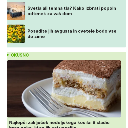
Svetla ali temna tla? Kako izbrati popoln
odtenek za vaš dom
Posadite jih avgusta in cvetele bodo vse
do zime
OKUSNO
Najlepši zaključek nedeljskega kosila: 8 sladic
brez peke, ki se jih vsi veselijo