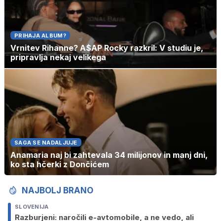
PRIHAJA ALBUM?
Vrnitev Rihanne? A$AP Rocky razkril: V studiu je,
pripravlja nekaj velikega
SAGA SE NADALJUJE
Anamaria naj bi zahtevala 34 milijonov in manj dni,
ko sta hčerki z Dončićem
NAJBOLJ BRANO
SLOVENIJA
Razburjeni: naročili e-avtomobile, a ne vedo, ali