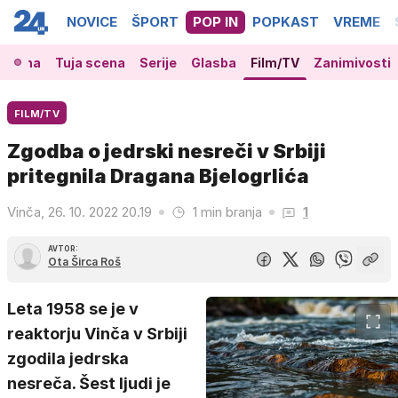
NOVICE
ŠPORT
POP IN
POPKAST
VREME
 scena
Tuja scena
Serije
Glasba
Film/TV
Zanimivosti
FILM/TV
Zgodba o jedrski nesreči v Srbiji
pritegnila Dragana Bjelogrlića
Vinča, 26. 10. 2022 20.19
1 min branja
1
AVTOR:
Ota Širca Roš
Leta 1958 se je v
reaktorju Vinča v Srbiji
zgodila jedrska
nesreča. Šest ljudi je