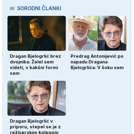
SORODNI ČLANKI
Dragan Bjelogrlić brez
Predrag Antonijević po
dvojnika: Želel sem
napadu Dragana
videti, v kakšni formi
Bjelogrlića: V šoku sem
sem
Dragan Bjelogrlić v
priporu, stepel se je z
režiserskim kolegom