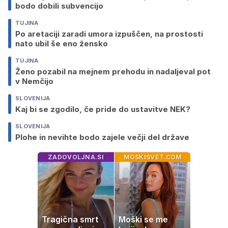
bodo dobili subvencijo
TUJINA
Po aretaciji zaradi umora izpuščen, na prostosti
nato ubil še eno žensko
TUJINA
Ženo pozabil na mejnem prehodu in nadaljeval pot
v Nemčijo
SLOVENIJA
Kaj bi se zgodilo, če pride do ustavitve NEK?
SLOVENIJA
Plohe in nevihte bodo zajele večji del države
ZADOVOLJNA.SI
MOSKISVET.COM
Tragična smrt
Moški se me