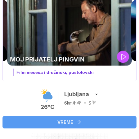
UEFA SUPERPOKAL
V živo na VOYO: sreda ob 20.30
Ljubljana
6km/h
S
26°C
VREME