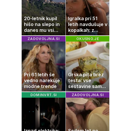
20-letnik kupil
Igralka pri 51
hišo na slepo in
letih navdušuje v
danes mu vsi
kopalkah: z
zavidajo
možem uživa v
ZADOVOLJNA.SI
OKUSNO.JE
romantičnem
poletju
Pri 61 letih še
Grška pita brez
vedno narekuje
testa: vse
modne trende
sestavine samo
zmešate in
DOMINVRT.SI
ZADOVOLJNA.SI
pečica opravi
ostalo
Izpad elektrike:
Sedem let po