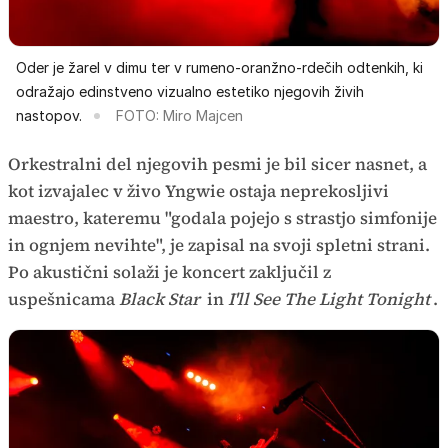
Oder je žarel v dimu ter v rumeno-oranžno-rdečih odtenkih, ki
odražajo edinstveno vizualno estetiko njegovih živih
nastopov.
FOTO: Miro Majcen
Orkestralni del njegovih pesmi je bil sicer nasnet, a
kot izvajalec v živo Yngwie ostaja neprekosljivi
maestro, kateremu "godala pojejo s strastjo simfonije
in ognjem nevihte", je zapisal na svoji spletni strani.
Po akustični solaži je koncert zaključil z
uspešnicama
Black Star
in
I'll See The Light Tonight
.