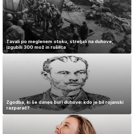
Tavali po meglenem otoku, streljali na duhove,
izgubili 300 mož in rušilca
Zgodba, ki še danes buri duhove: kdo je bil rojanski
razparač?