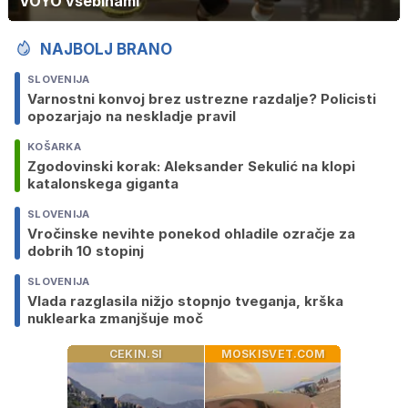
VOYO vsebinami
NAJBOLJ BRANO
SLOVENIJA
Varnostni konvoj brez ustrezne razdalje? Policisti
opozarjajo na neskladje pravil
KOŠARKA
Zgodovinski korak: Aleksander Sekulić na klopi
katalonskega giganta
SLOVENIJA
Vročinske nevihte ponekod ohladile ozračje za
dobrih 10 stopinj
SLOVENIJA
Vlada razglasila nižjo stopnjo tveganja, krška
nuklearka zmanjšuje moč
CEKIN.SI
MOSKISVET.COM