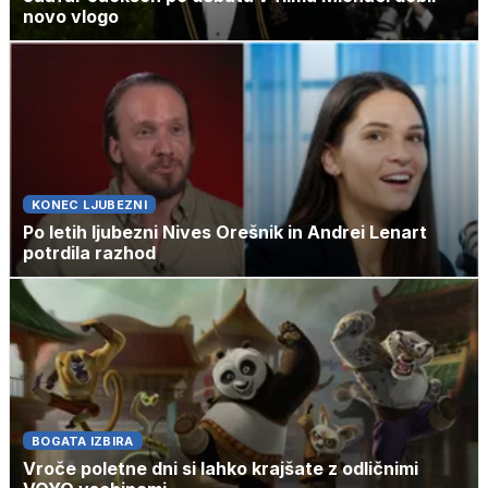
novo vlogo
KONEC LJUBEZNI
Po letih ljubezni Nives Orešnik in Andrei Lenart
potrdila razhod
BOGATA IZBIRA
Vroče poletne dni si lahko krajšate z odličnimi