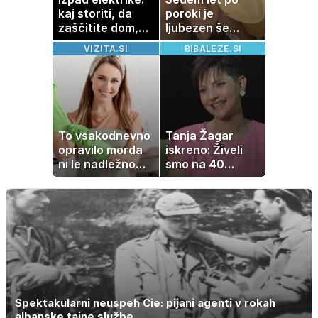
kaj storiti, da
poroki je
zaščitite dom,
ljubezen še
hrano in
vedno enako
VIZITA.SI
BIBALEZE.SI
elektronske
močna
naprave
To vsakodnevno
Tanja Žagar
opravilo morda
iskreno: Živeli
ni le nadležno
smo na 40
delo, pomaga
kvadratih, a
lahko tudi
imela sem vse,
vašemu srcu
kar otrok
potrebuje
Spektakularni neuspeh Cie: pijani agenti v rokah
albanske tajne službe