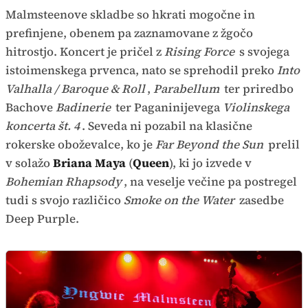
Malmsteenove skladbe so hkrati mogočne in
prefinjene, obenem pa zaznamovane z žgočo
hitrostjo. Koncert je pričel z
Rising Force
s svojega
istoimenskega prvenca, nato se sprehodil preko
Into
Valhalla / Baroque & Roll
,
Parabellum
ter priredbo
Bachove
Badinerie
ter Paganinijevega
Violinskega
koncerta št. 4
. Seveda ni pozabil na klasične
rokerske oboževalce, ko je
Far Beyond the Sun
prelil
v solažo
Briana Maya
(
Queen
), ki jo izvede v
Bohemian Rhapsody
, na veselje večine pa postregel
tudi s svojo različico
Smoke on the Water
zasedbe
Deep Purple.