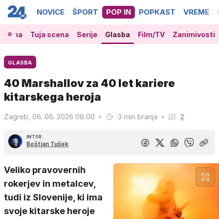
NOVICE
ŠPORT
POP IN
POPKAST
VREME
 scena
Tuja scena
Serije
Glasba
Film/TV
Zanimivosti
GLASBA
40 Marshallov za 40 let kariere
kitarskega heroja
Zagreb, 06. 06. 2026 08.00
3 min branja
2
AVTOR:
Boštjan Tušek
Veliko pravovernih
rokerjev in metalcev,
tudi iz Slovenije, ki ima
svoje kitarske heroje