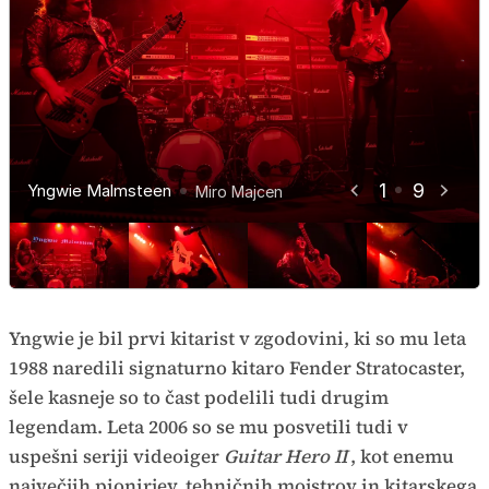
1
9
Yngwie Malmsteen
Yngwie Malmsteen
Yngwie Malmsteen
Yngwie Malmsteen
Yngwie Malmsteen
Yngwie Malmsteen
Yngwie Malmsteen
Yngwie Malmsteen
Yngwie Malmsteen
Miro Majcen
Miro Majcen
Miro Majcen
Miro Majcen
Miro Majcen
Miro Majcen
Miro Majcen
Miro Majcen
Miro Majcen
Yngwie je bil prvi kitarist v zgodovini, ki so mu leta
1988 naredili signaturno kitaro Fender Stratocaster,
šele kasneje so to čast podelili tudi drugim
legendam. Leta 2006 so se mu posvetili tudi v
uspešni seriji videoiger
Guitar Hero II
, kot enemu
največjih pionirjev, tehničnih mojstrov in kitarskega