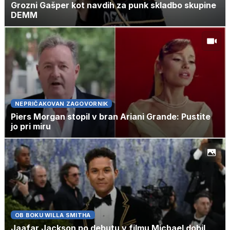
Grozni Gašper kot navdih za punk skladbo skupine
DEMM
NEPRIČAKOVAN ZAGOVORNIK
Piers Morgan stopil v bran Ariani Grande: Pustite
jo pri miru
OB BOKU WILLA SMITHA
Jaafar Jackson po debutu v filmu Michael dobil