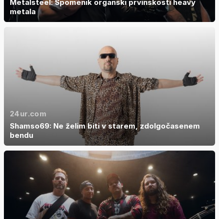
Metalsteel: Spomenik organski prvinskosti heavy
metala
24ur.com
Shamso69: Ne želim biti v starem, zdolgočasenem
bendu