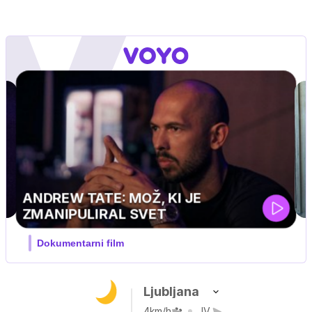
IQ 160
Nova hrvaška serija
Ljubljana
4km/h
JV