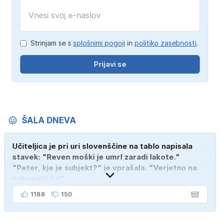
Strinjam se s
splošnimi pogoji
in
politiko zasebnosti
.
Prijavi se
ŠALA DNEVA
Učiteljica je pri uri slovenščine na tablo napisala
stavek: "Reven moški je umrl zaradi lakote."
"Peter, kje je subjekt?" je vprašala. "Verjetno na
pokopališču!"
1188
150