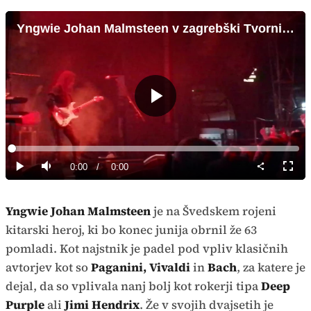
Yngwie Johan Malmsteen v zagrebški Tvornici kulture
Predvajaj
Loaded
:
0%
Current
0:00
/
Duration
0:00
Predvajaj
Tiho
Celoz
način
Time
Yngwie Johan Malmsteen
je na Švedskem rojeni
kitarski heroj, ki bo konec junija obrnil že 63
pomladi. Kot najstnik je padel pod vpliv klasičnih
avtorjev kot so
Paganini, Vivaldi
in
Bach
, za katere je
dejal, da so vplivala nanj bolj kot rokerji tipa
Deep
Purple
ali
Jimi Hendrix
. Že v svojih dvajsetih je