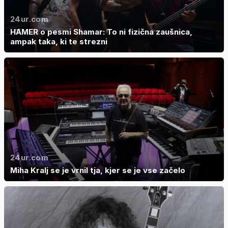
24ur.com
HAMER o pesmi Shamar: To ni fizična zaušnica,
ampak taka, ki te strezni
24ur.com
Miha Kralj se je vrnil tja, kjer se je vse začelo