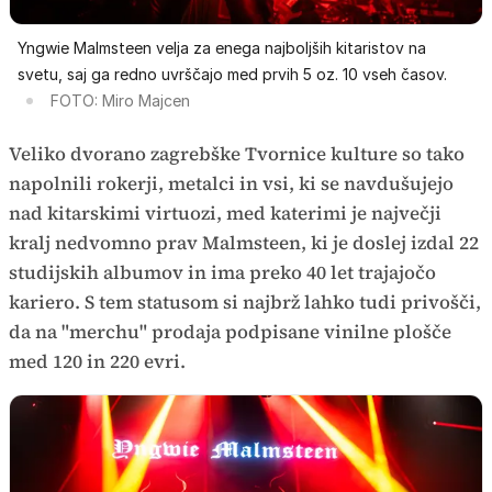
Yngwie Malmsteen velja za enega najboljših kitaristov na
svetu, saj ga redno uvrščajo med prvih 5 oz. 10 vseh časov.
FOTO: Miro Majcen
Veliko dvorano zagrebške Tvornice kulture so tako
napolnili rokerji, metalci in vsi, ki se navdušujejo
nad kitarskimi virtuozi, med katerimi je največji
kralj nedvomno prav Malmsteen, ki je doslej izdal 22
studijskih albumov in ima preko 40 let trajajočo
kariero. S tem statusom si najbrž lahko tudi privošči,
da na "merchu" prodaja podpisane vinilne plošče
med 120 in 220 evri.