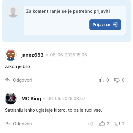
Prijavi se
janez653
06. 06. 2026 15.06
zakon je bilo
Odgovori
0
0
MC King
06. 06. 2026 08.57
Satrianiju lahko uglašuje kitaro, to pa je tudi vse.
Odgovori
+0
2
2