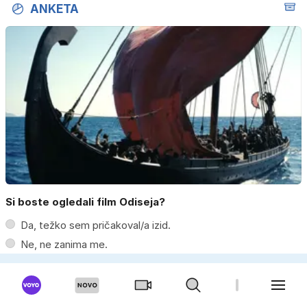
ANKETA
Si boste ogledali film Odiseja?
Da, težko sem pričakoval/a izid.
Ne, ne zanima me.
Nisem se še odločil/a.
Moški
Ženska