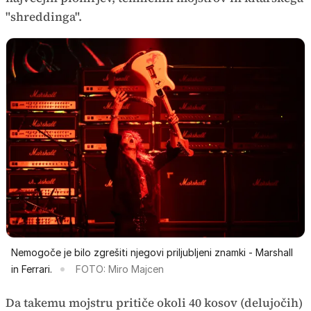
"shreddinga".
Nemogoče je bilo zgrešiti njegovi priljubljeni znamki - Marshall
in Ferrari.
FOTO: Miro Majcen
Da takemu mojstru pritiče okoli 40 kosov (delujočih)