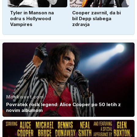
Tyler in Manson na
Cooper zavrnil, da bi
odru s Hollywood
bil Depp slabega
Vampires
zdravja
Moskisvet.com
Povratek rock legend: Alice Cooper po 50 letih z
novim albumom