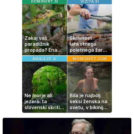
DOMINVRT.SI
VIZITA.SI
stanovanja
nastanejo zaradi
slanine, temveč
zaradi živila, ki
ga imamo vsi
radi
Zakaj vaš
Skrivnost
paradižnik
lahkotnega
propada? Ena
poletnega žara,
napaka lahko
po katerem ne
BIBALEZE.SI
MOSKISVET.COM
uniči rastline –
boste
tako jih rešite
potrebovali
popoldanskega
spanca
Ne morje ali
Bila je najbolj
jezero: ta
seksi ženska na
slovenski skriti
svetu, v bikiniju
raj je kot
znova navdušila
ustvarjen za
družinski izlet