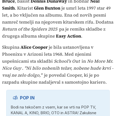
Bruce
, basist
Dennis Dunaway
in bobnar
Neal
Smith
. Kitarist
Glen Buxton
je umrl leta 1997 star 49
let, a bo vključen na albumu. Ena od novih pesmi
namreč temelji na njegovem kitarskem rifu. Dodatna
Return of the Spiders 2025
pa je remiks skladbe z
drugega albuma skupine
Easy Action
.
Skupina
Alice Cooper
je bila ustanovljena v
Phoenixu v Arizoni leta 1968. Med njenimi
uspešnicami sta skladbi
School's Out
in
No More Mr.
Nice Guy
.
"Ni bilo nobenih težav, nobene hude krvi -
vsaj ne zelo dolgo,"
je povedal Cooper, ki je po
razpadu skupine nadaljeval s samostojno kariero.
POP IN
Bodi na tekočem z vsem, kar se vrti na POP TV,
KANAL A, KINO, BRIO, OTO in ASTRA! Zakulisne