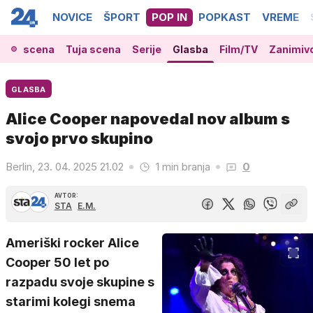
NOVICE
ŠPORT
POP IN
POPKAST
VREME
ača scena
Tuja scena
Serije
Glasba
Film/TV
Zanimiv
GLASBA
Alice Cooper napovedal nov album s
svojo prvo skupino
Berlin, 23. 04. 2025 21.02
1 min branja
0
AVTOR:
STA
E.M.
Ameriški rocker Alice
Cooper 50 let po
razpadu svoje skupine s
starimi kolegi snema