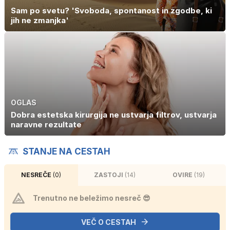
Sam po svetu? 'Svoboda, spontanost in zgodbe, ki
jih ne zmanjka'
OGLAS
Dobra estetska kirurgija ne ustvarja filtrov, ustvarja
naravne rezultate
STANJE NA CESTAH
NESREČE
(0)
ZASTOJI
(14)
OVIRE
(19)
Trenutno ne beležimo nesreč 😎
VEČ O CESTAH