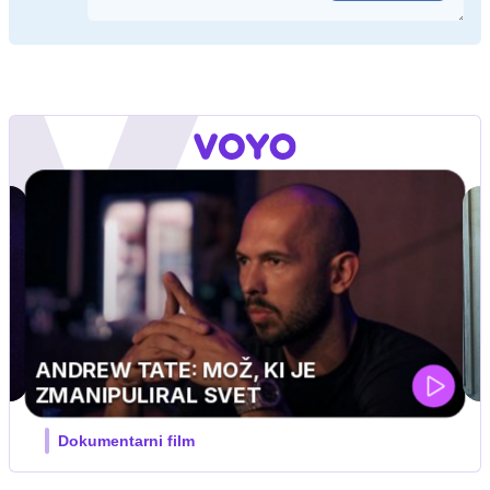
J PRIJATELJ PINGVIN
Film meseca / družinski, pustolovski