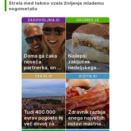
Strela med tekmo vzela življenje mlademu
nogometašu
ZADOVOLJNA.SI
OKUSNO.JE
Doma ga čaka
Najlepši
noseča
zaključek
partnerka, on pa
nedeljskega
dopustuje z
kosila: 8 sladic
CEKIN.SI
VIZITA.SI
drugo
brez peke, ki se
jih vsi veselijo
Tudi 400.000
Zdravnik razbija
evrov pogosto ni
enega največjih
več dovolj za
mitov: mastna
nakup
jetra ne