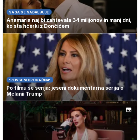
SAGA SE NADALJUJE
Anamaria naj bi zahtevala 34 milijonov in manj dni,
ko sta hčerki z Dončićem
'POVSEM DRUGAČNA'
Po filmu še serija: jeseni dokumentarna serija o
Melanii Trump