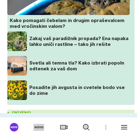
Kako pomagati čebelam in drugim opraševalcem
med vročinskim valom?
Zakaj vaš paradižnik propada? Ena napaka
lahko uniči rastline – tako jih rešite
Svetla ali temna tla? Kako izbrati popoln
odtenek za vaš dom
Posadite jih avgusta in cvetele bodo vse
do zime
OKUSNO