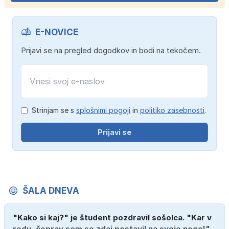
E-NOVICE
Prijavi se na pregled dogodkov in bodi na tekočem.
Strinjam se s
splošnimi pogoji
in
politiko zasebnosti
.
Prijavi se
ŠALA DNEVA
"Kako si kaj?" je študent pozdravil sošolca. "Kar v
redu, čeprav sem se zdaj postavil na svoje noge!"