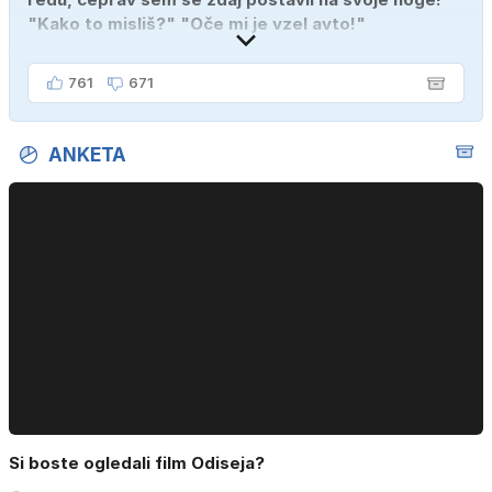
"Kako to misliš?" "Oče mi je vzel avto!"
761
671
ANKETA
Si boste ogledali film Odiseja?