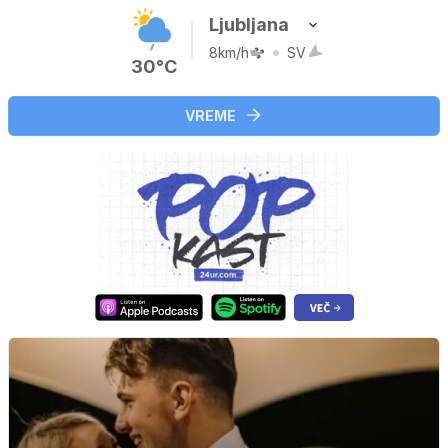
Ljubljana
8km/h
SV
30°C
VREME