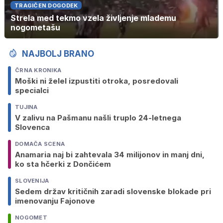
TRAGIČEN DOGODEK
Strela med tekmo vzela življenje mlademu
nogometašu
NAJBOLJ BRANO
ČRNA KRONIKA
Moški ni želel izpustiti otroka, posredovali
specialci
TUJINA
V zalivu na Pašmanu našli truplo 24-letnega
Slovenca
DOMAČA SCENA
Anamaria naj bi zahtevala 34 milijonov in manj dni,
ko sta hčerki z Dončićem
SLOVENIJA
Sedem držav kritičnih zaradi slovenske blokade pri
imenovanju Fajonove
NOGOMET