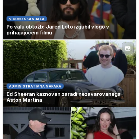
V DUHU ŠKANDALA
Po valu obtožb: Jared Leto izgubil vlogo v
prihajajočem filmu
ADMINISTRATIVNA NAPAKA
Ed Sheeran kaznovan zaradi nezavarovanega
Aston Martina