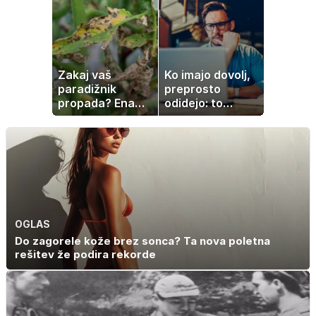
slanine, temveč
zaradi živila, ki
ga imamo vsi
radi
Zakaj vaš
Ko imajo dovolj,
paradižnik
preprosto
propada? Ena
odidejo: to
napaka lahko
znamenje
uniči rastline –
najpogosteje da
tako jih rešite
odpoved
OGLAS
Do zagorele kože brez sonca? Ta nova poletna
rešitev že podira rekorde