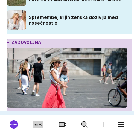
Spremembe, ki jih ženska doživlja med
nosečnostjo
ZADOVOLJNA
Slovenka obračala poglede v krilu, ki je obnorelo
ženske po vsem svetu
Dnevni horoskop: Bike čaka strasten