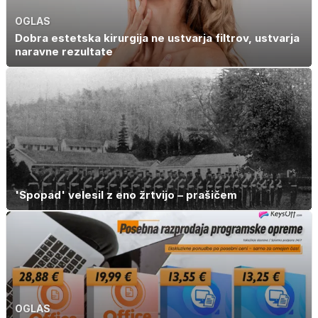
OGLAS
Dobra estetska kirurgija ne ustvarja filtrov, ustvarja
naravne rezultate
'Spopad' velesil z eno žrtvijo – prašičem
OGLAS