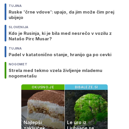
TUJINA
Ruske 'črne vdove': upajo, da jim može čim prej
ubijejo
SLOVENIJA
Kdo je Rusinja, ki je bila med nesrečo v vozilu z
Natašo Pirc Musar?
TUJINA
Padel v katatonično stanje, hranijo ga po cevki
NOGOMET
Strela med tekmo vzela življenje mlademu
nogometašu
OKUSNO.JE
BIBALEZE.SI
Najlepši
Le uro iz
zaključek
Ljubljane se