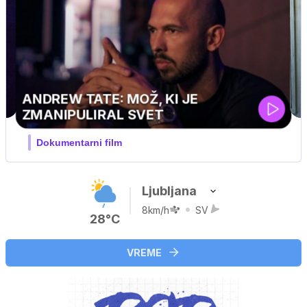
ELJ PINGVIN
družinski, pustolovski
Ljubljana
8km/h
SV
28°C
VREME