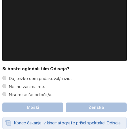
Si boste ogledali film Odiseja?
Da, težko sem pričakoval/a izid.
Ne, ne zanima me.
Nisem se še odločil/a.
Moški
Ženska
Konec čakanja: v kinematografe prišel spektakel Odiseja