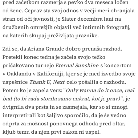
pred začetkom razmerja s pevko dva meseca ločen
od žene. Čeprav sta svoj odnos v večji meri ohranjala
stran od oči javnosti, je Slater decembra lani na
družbenih omrežjih objavil več intimnih fotografij,
na katerih skupaj preživljata praznike.
Zdi se, da Ariana Grande dobro prenaša razhod.
Pretekli konec tedna je začela svojo težko
pričakovano turnejo
Eternal Sunshine
s koncertom
v Oaklandu v Kaliforniji, kjer se je med izvedbo svoje
uspešnice
Thank U, Next
celo pošalila o razhodu.
Potem ko je zapela verz: "
Only wanna do it once, real
bad (to bi rada storila samo enkrat, kot je prav)"
, je
dvignila dva prsta in se zasmejala, kar so si mnogi
interpretirali kot šaljivo sporočilo, da je še vedno
odprta za možnost ponovnega odhoda pred oltar,
kljub temu da njen prvi zakon ni uspel.