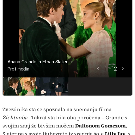
Ariana Grande in Ethan Slater.
Ariana Grande in Ethan Slater.
1
2
Profimedia
Profimedia
Zvezdnika sta se spoznala na snemanju filma
Žlehtnoba
. Takrat sta bila oba poročena – Grande s
svojim zdaj že bivšim možem
Daltonom Gomezom
,
Slater pa s svojo ljubeznijo iz srednje šole
Lilly Jay
, s