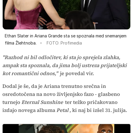
Ethan Slater in Ariana Grande sta se spoznala med snemanjem
filma Žlehtnoba.
FOTO: Profimedia
"Razhod ni bil odločitev, ki sta jo sprejela zlahka,
ampak sta spoznala, da jima bolj ustreza prijateljski
kot romantični odnos,"
je povedal vir.
Dodal je še, da je Ariana trenutno srečna in
osredotočena na novo življenjsko fazo - glasbeno
turnejo
Eternal Sunshine
ter težko pričakovano
izdajo novega albuma
Petal
, ki naj bi izšel 31. julija.