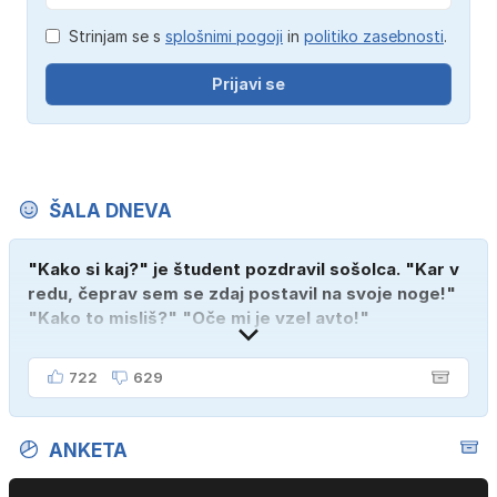
Strinjam se s
splošnimi pogoji
in
politiko zasebnosti
.
Prijavi se
ŠALA DNEVA
"Kako si kaj?" je študent pozdravil sošolca. "Kar v
redu, čeprav sem se zdaj postavil na svoje noge!"
"Kako to misliš?" "Oče mi je vzel avto!"
722
629
ANKETA