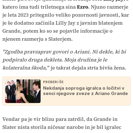
katero ima tudi triletnega sina
Ezro
. Njuno razmerje
je leta 2023 pritegnilo veliko pozornosti javnosti, kar
je še dodatno začinila Lilly Jay z javnim blatenjem
Grande, potem ko so se pojavile informacije o
njenem razmerju s Slaterjem.
"Zgodba pravzaprav govori o Ariani. Ni dekle, ki bi
podpiralo druga dekleta. Moja družina je le
kolateralna škoda,"
je takrat dejala strta bivša žena.
PREBERI ŠE
Nekdanja soproga igralca o ločitvi v
senci njegove zveze z Ariano Grande
Vendar pa je vir blizu para zatrdil, da Grande in
Slater nista storila ničesar narobe in je bil igralec