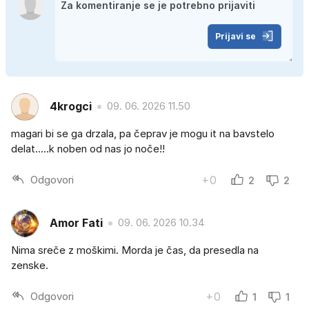
Prijavi se
4krogci
09. 06. 2026 11.50
magari bi se ga drzala, pa čeprav je mogu it na bavstelo
delat.....k noben od nas jo noče!!
Odgovori
+0
2
2
Amor Fati
09. 06. 2026 10.34
Nima sreče z moškimi. Morda je čas, da presedla na
zenske.
Odgovori
+0
1
1