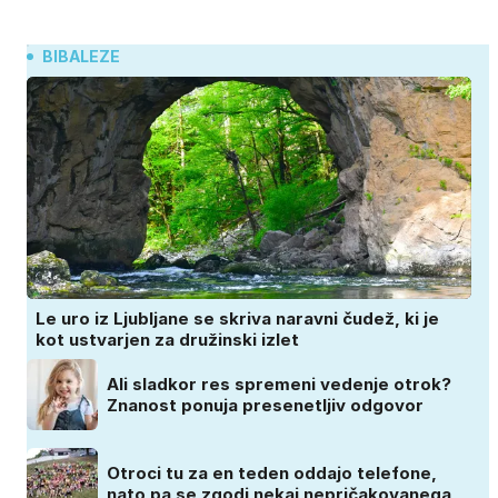
BIBALEZE
Le uro iz Ljubljane se skriva naravni čudež, ki je
kot ustvarjen za družinski izlet
Ali sladkor res spremeni vedenje otrok?
Znanost ponuja presenetljiv odgovor
Otroci tu za en teden oddajo telefone,
nato pa se zgodi nekaj nepričakovanega