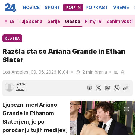
NOVICE
ŠPORT
POP IN
POPKAST
VREME
 scena
Tuja scena
Serije
Glasba
Film/TV
Zanimivosti
GLASBA
Razšla sta se Ariana Grande in Ethan
Slater
Los Angeles, 09. 06. 2026 10.04
2 min branja
4
AVTOR:
A. J.
Ljubezni med Ariano
Grande in Ethanom
Slaterjem, je po
poročanju tujih medijev,