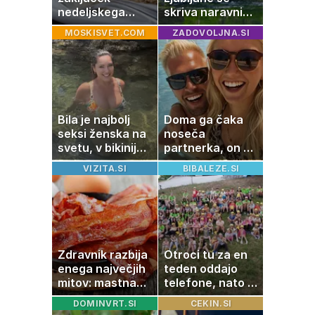
nedeljskega
skriva naravni
kosila: 8 sladic
čudež, ki je kot
MOSKISVET.COM
ZADOVOLJNA.SI
brez peke, ki se
ustvarjen za
jih vsi veselijo
družinski izlet
Bila je najbolj
Doma ga čaka
seksi ženska na
noseča
svetu, v bikiniju
partnerka, on pa
znova navdušila
dopustuje z
VIZITA.SI
BIBALEZE.SI
drugo
Zdravnik razbija
Otroci tu za en
enega največjih
teden oddajo
mitov: mastna
telefone, nato pa
jetra ne
se zgodi nekaj
DOMINVRT.SI
CEKIN.SI
nastanejo zaradi
nepričakovanega