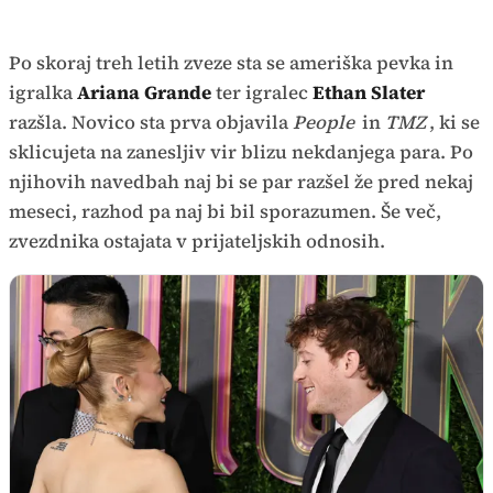
Po skoraj treh letih zveze sta se ameriška pevka in
igralka
Ariana Grande
ter igralec
Ethan Slater
razšla. Novico sta prva objavila
People
in
TMZ
, ki se
sklicujeta na zanesljiv vir blizu nekdanjega para. Po
njihovih navedbah naj bi se par razšel že pred nekaj
meseci, razhod pa naj bi bil sporazumen. Še več,
zvezdnika ostajata v prijateljskih odnosih.