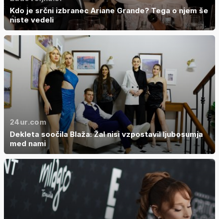
Kdo je srčni izbranec Ariane Grande? Tega o njem še
niste vedeli
24ur.com
Dekleta soočila Blaža: Žal nisi vzpostavil ljubosumja
med nami