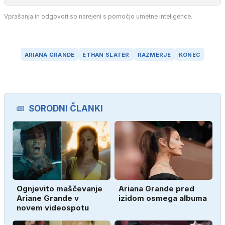
Vprašanja in odgovori so narejeni s pomočjo umetne inteligence.
ARIANA GRANDE
ETHAN SLATER
RAZMERJE
KONEC
SORODNI ČLANKI
Ognjevito maščevanje
Ariana Grande pred
Ariane Grande v
izidom osmega albuma
novem videospotu