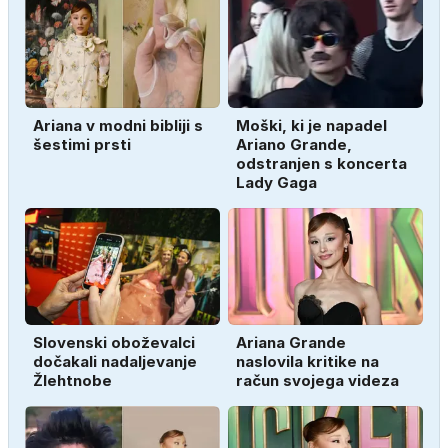
Ariana v modni bibliji s
Moški, ki je napadel
šestimi prsti
Ariano Grande,
odstranjen s koncerta
Lady Gaga
Slovenski oboževalci
Ariana Grande
dočakali nadaljevanje
naslovila kritike na
Žlehtnobe
račun svojega videza