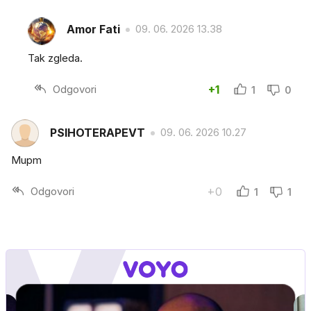
Amor Fati
09. 06. 2026 13.38
Tak zgleda.
Odgovori
+1
1
0
PSIHOTERAPEVT
09. 06. 2026 10.27
Mupm
Odgovori
+0
1
1