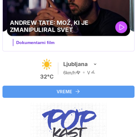
Ljubljana
6km/h
V
32°C
VREME