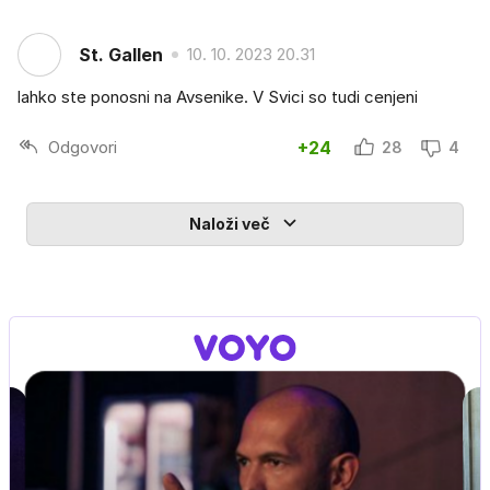
St. Gallen
10. 10. 2023 20.31
lahko ste ponosni na Avsenike. V Svici so tudi cenjeni
Odgovori
+24
28
4
Naloži več