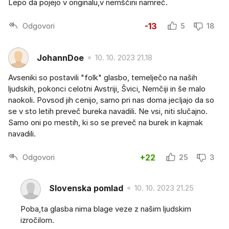
Lepo da pojejo v originalu,v nemščini namreč.
Odgovori
-13
5
18
JohannDoe
10. 10. 2023 21.18
Avseniki so postavili "folk" glasbo, temelječo na naših
ljudskih, pokonci celotni Avstriji, Švici, Nemčiji in še malo
naokoli. Povsod jih cenijo, samo pri nas doma jecljajo da so
se v sto letih preveč bureka navadili. Ne vsi, niti slučajno.
Samo oni po mestih, ki so se preveč na burek in kajmak
navadili.
Odgovori
+22
25
3
Slovenska pomlad
10. 10. 2023 21.25
Poba,ta glasba nima blage veze z našim ljudskim
izročilom.