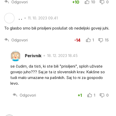
Odgovori
+10
10
0
. .
11. 10. 2023 09.41
To glasbo smo bili prisiljeni poslušat ob nedeljski goveji juhi.
Odgovori
-14
1
15
Perivnik
18. 12. 2023 18.45
se čudim, da tisti, ki ste bili "prisiljeni", sploh uživate
govejo juho??? Saj je ta iz slovenskih krav. Kakšne so
tudi malo umazane na pašnikih. Saj to ni za gospodo
levo.
Odgovori
+1
1
0