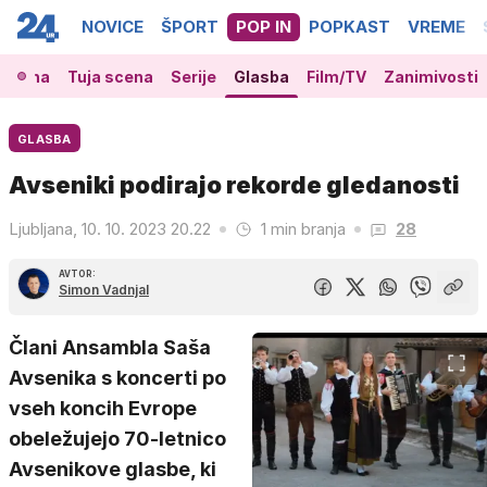
NOVICE
ŠPORT
POP IN
POPKAST
VREME
 scena
Tuja scena
Serije
Glasba
Film/TV
Zanimivosti
GLASBA
Avseniki podirajo rekorde gledanosti
Ljubljana, 10. 10. 2023 20.22
1 min branja
28
AVTOR:
Simon Vadnjal
Člani Ansambla Saša
Avsenika s koncerti po
vseh koncih Evrope
obeležujejo 70-letnico
Avsenikove glasbe, ki