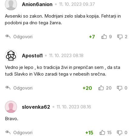
Anion6anion
11. 10. 2023 09.37
Avseniki so zakon. Modrijani zelo slaba kopija. Fehtarji in
podobni pa dno tega žanra.
Odgovori
+7
9
2
Apostol1
11. 10. 2023 08.18
Vedno je lepo , ko tradicija živi in prepričan sem , da sta
tudi Slavko in Vilko zaradi tega v nebesih srečna.
Odgovori
+20
20
0
slovenka62
11. 10. 2023 08.16
Bravo.
Odgovori
+15
15
0