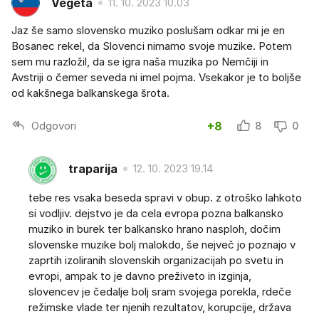
Vegeta
11. 10. 2023 10.03
Jaz še samo slovensko muziko poslušam odkar mi je en
Bosanec rekel, da Slovenci nimamo svoje muzike. Potem
sem mu razložil, da se igra naša muzika po Nemčiji in
Avstriji o čemer seveda ni imel pojma. Vsekakor je to boljše
od kakšnega balkanskega šrota.
Odgovori
+8
8
0
traparija
12. 10. 2023 19.14
tebe res vsaka beseda spravi v obup. z otroško lahkoto
si vodljiv. dejstvo je da cela evropa pozna balkansko
muziko in burek ter balkansko hrano nasploh, dočim
slovenske muzike bolj malokdo, še nejveč jo poznajo v
zaprtih izoliranih slovenskih organizacijah po svetu in
evropi, ampak to je davno preživeto in izginja,
slovencev je čedalje bolj sram svojega porekla, rdeče
režimske vlade ter njenih rezultatov, korupcije, država