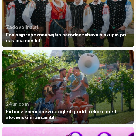
Zadovoljna.si
Ena najprepoznavnejših narodnozabavnih skupin pri
nas ima nov hit
24ur.com
Firbci v enem dnevu z ogledi podrli rekord med
slovenskimi ansambli