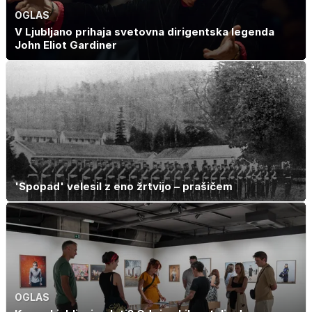
OGLAS
V Ljubljano prihaja svetovna dirigentska legenda
John Eliot Gardiner
'Spopad' velesil z eno žrtvijo – prašičem
OGLAS