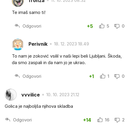
fronza
11. 10. 2023 08.32
Te imaš samo ti!
Odgovori
+5
5
0
Perivnik
18. 12. 2023 18.49
To nam je zoković vsilil v naši lepi beli Ljubljani. Škoda,
da smo zaspali in da nam jo je ukrao.
Odgovori
+1
1
0
vvvilice
10. 10. 2023 21.12
Golica je najboljša njihova skladba
Odgovori
+14
16
2