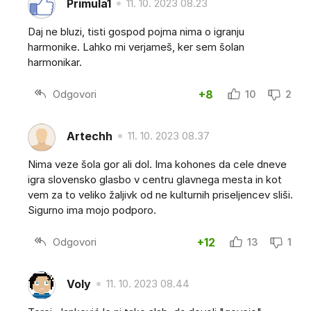
Primula1
11. 10. 2023 08.23
Daj ne bluzi, tisti gospod pojma nima o igranju
harmonike. Lahko mi verjameš, ker sem šolan
harmonikar.
Odgovori
+8
10
2
Artechh
11. 10. 2023 08.37
Nima veze šola gor ali dol. Ima kohones da cele dneve
igra slovensko glasbo v centru glavnega mesta in kot
vem za to veliko žaljivk od ne kulturnih priseljencev sliši.
Sigurno ima mojo podporo.
Odgovori
+12
13
1
Voly
11. 10. 2023 08.44