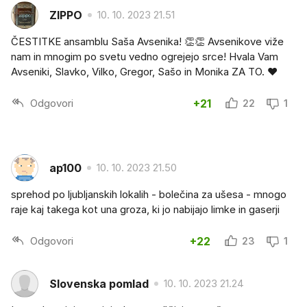
ZIPPO
10. 10. 2023 21.51
ČESTITKE ansamblu Saša Avsenika! 👏👏 Avsenikove viže
nam in mnogim po svetu vedno ogrejejo srce! Hvala Vam
Avseniki, Slavko, Vilko, Gregor, Sašo in Monika ZA TO. ❤️
Odgovori
+21
22
1
ap100
10. 10. 2023 21.50
sprehod po ljubljanskih lokalih - bolečina za ušesa - mnogo
raje kaj takega kot una groza, ki jo nabijajo limke in gaserji
Odgovori
+22
23
1
Slovenska pomlad
10. 10. 2023 21.24