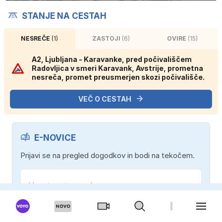
STANJE NA CESTAH
NESREČE
(1)
ZASTOJI
(6)
OVIRE
(15)
A2, Ljubljana - Karavanke, pred počivališčem
Radovljica v smeri Karavank, Avstrije, prometna
nesreča, promet preusmerjen skozi počivališče.
VEČ O CESTAH
E-NOVICE
Prijavi se na pregled dogodkov in bodi na tekočem.
Strinjam se s
splošnimi pogoji
in
politiko zasebnosti
.