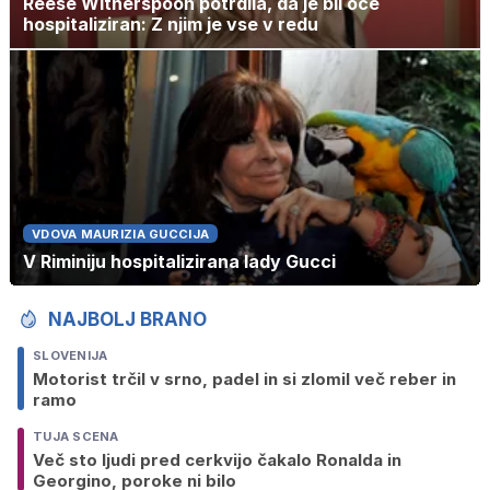
Reese Witherspoon potrdila, da je bil oče
hospitaliziran: Z njim je vse v redu
VDOVA MAURIZIA GUCCIJA
V Riminiju hospitalizirana lady Gucci
NAJBOLJ BRANO
SLOVENIJA
Motorist trčil v srno, padel in si zlomil več reber in
ramo
TUJA SCENA
Več sto ljudi pred cerkvijo čakalo Ronalda in
Georgino, poroke ni bilo