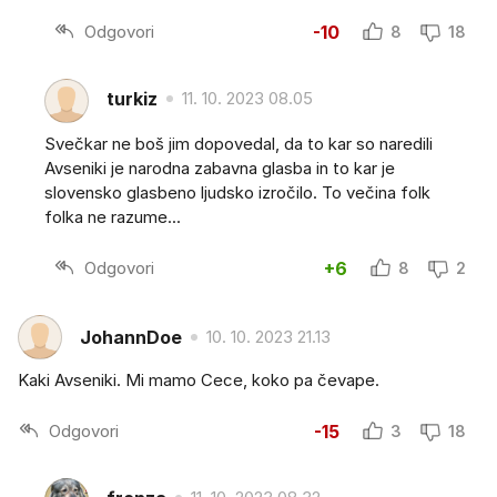
Odgovori
-10
8
18
turkiz
11. 10. 2023 08.05
Svečkar ne boš jim dopovedal, da to kar so naredili
Avseniki je narodna zabavna glasba in to kar je
slovensko glasbeno ljudsko izročilo. To večina folk
folka ne razume...
Odgovori
+6
8
2
JohannDoe
10. 10. 2023 21.13
Kaki Avseniki. Mi mamo Cece, koko pa čevape.
Odgovori
-15
3
18