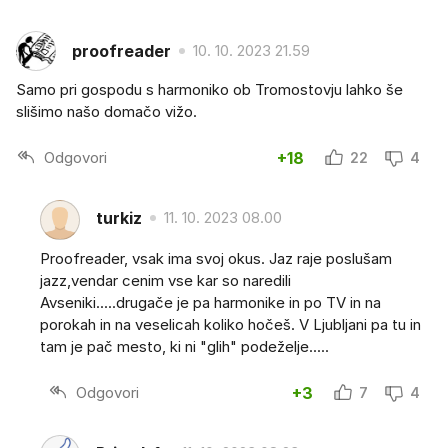
proofreader
10. 10. 2023 21.59
Samo pri gospodu s harmoniko ob Tromostovju lahko še
slišimo našo domačo vižo.
Odgovori
+18
22
4
turkiz
11. 10. 2023 08.00
Proofreader, vsak ima svoj okus. Jaz raje poslušam
jazz,vendar cenim vse kar so naredili
Avseniki.....drugače je pa harmonike in po TV in na
porokah in na veselicah koliko hočeš. V Ljubljani pa tu in
tam je pač mesto, ki ni "glih" podeželje.....
Odgovori
+3
7
4