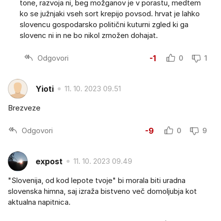
tone, razvoja ni, beg možganov je v porastu, medtem
ko se južnjaki vseh sort krepijo povsod. hrvat je lahko
slovencu gospodarsko politični kuturni zgled ki ga
slovenc ni in ne bo nikol zmožen dohajat.
Odgovori
-1
0
1
Yioti
11. 10. 2023 09.51
Brezveze
Odgovori
-9
0
9
expost
11. 10. 2023 09.49
"Slovenija, od kod lepote tvoje" bi morala biti uradna
slovenska himna, saj izraža bistveno več domoljubja kot
aktualna napitnica.