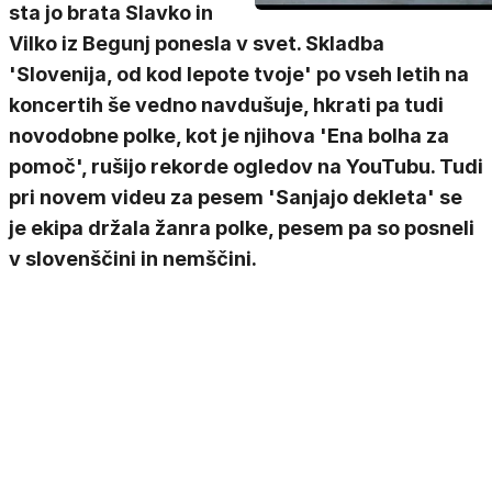
sta jo brata Slavko in
Vilko iz Begunj ponesla v svet. Skladba
'Slovenija, od kod lepote tvoje' po vseh letih na
koncertih še vedno navdušuje, hkrati pa tudi
novodobne polke, kot je njihova 'Ena bolha za
pomoč', rušijo rekorde ogledov na YouTubu. Tudi
pri novem videu za pesem 'Sanjajo dekleta' se
je ekipa držala žanra polke, pesem pa so posneli
v slovenščini in nemščini.