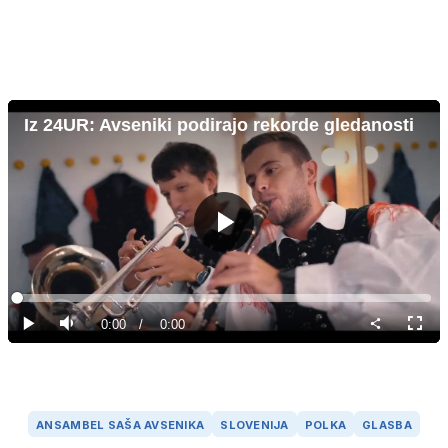
Iz 24UR: Avseniki podirajo rekorde gledanosti
Predvajaj
Loaded
:
0%
Current
0:00
/
Duration
0:00
Predvajaj
Tiho
Celoz
način
Time
ANSAMBEL SAŠA AVSENIKA
SLOVENIJA
POLKA
GLASBA