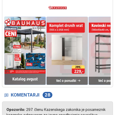
KOMENTARJI
28
Opozorilo:
297. členu Kazenskega zakonika je posameznik
kazensko odgovoren za javno spodbujanje sovraštva,