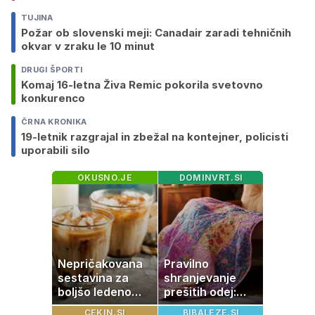
TUJINA
Požar ob slovenski meji: Canadair zaradi tehničnih
okvar v zraku le 10 minut
DRUGI ŠPORTI
Komaj 16-letna Živa Remic pokorila svetovno
konkurenco
ČRNA KRONIKA
19-letnik razgrajal in zbežal na kontejner, policisti
uporabili silo
OKUSNO.JE
DOMINVRT.SI
Nepričakovana
Pravilno
sestavina za
shranjevanje
boljšo ledeno
prešitih odej:
kavo, ki jo imate
Kako ohraniti
CEKIN.SI
BIBALEZE.SI