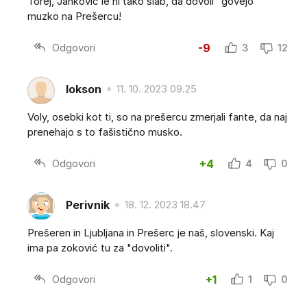
Torej, Janković le ni tako slab, da dovoli "govejo"
muzko na Prešercu!
Odgovori
-9
3
12
lokson
11. 10. 2023 09.25
Voly, osebki kot ti, so na prešercu zmerjali fante, da naj
prenehajo s to fašistično musko.
Odgovori
+4
4
0
Perivnik
18. 12. 2023 18.47
Prešeren in Ljubljana in Prešerc je naš, slovenski. Kaj
ima pa zoković tu za "dovoliti".
Odgovori
+1
1
0