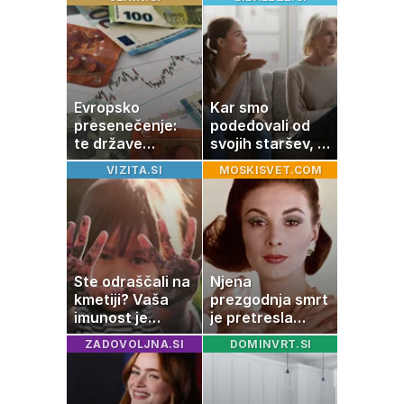
zagotovo doma
družinsko
dediščino
Evropsko
Kar smo
presenečenje:
podedovali od
te države
svojih staršev, ni
rastejo hitreje
nujno naša
VIZITA.SI
MOSKISVET.COM
od Nemčije,
usoda
nekatere celo
večkrat hitreje
Ste odraščali na
Njena
kmetiji? Vaša
prezgodnja smrt
imunost je
je pretresla
verjetno
modni svet: za
ZADOVOLJNA.SI
DOMINVRT.SI
močnejša
slavo se je
skrivala
tragedija