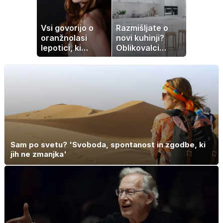
Vsi govorijo o
Razmišljate o
oranžnolasi
novi kuhinji?
lepotici, ki
Oblikovalci
navdušuje s
opozarjajo, da te
skrivnostno
barve izgubljajo
vlogo
priljubljenost
Sam po svetu? 'Svoboda, spontanost in zgodbe, ki
jih ne zmanjka'