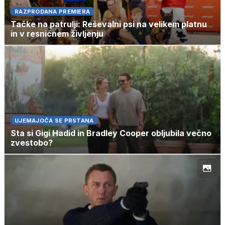
RAZPRODANA PREMIERA
Tačke na patrulji: Reševalni psi na velikem platnu
in v resničnem življenju
UJEMAJOČA SE PRSTANA
Sta si Gigi Hadid in Bradley Cooper obljubila večno
zvestobo?