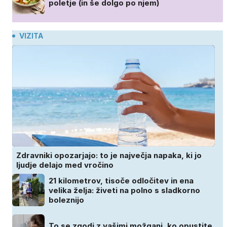
poletje (in še dolgo po njem)
VIZITA
Zdravniki opozarjajo: to je največja napaka, ki jo
ljudje delajo med vročino
21 kilometrov, tisoče odločitev in ena
velika želja: živeti na polno s sladkorno
boleznijo
To se zgodi z vašimi možgani, ko opustite