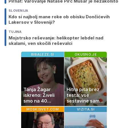
Pirnat: Varovanje Nataše Pirc Musar je nezakonito
SLOVENIJA
Kdo si najbolj mane roke ob obisku Dončićevih
Lakersov v Sloveniji?
TUJINA
Mojstrsko reševanje: helikopter lebdel nad
skalami, ven skočili reševalci
BIBALEZE.SI
OKUSNO.JE
Tanja Žagar
Hitra pita brez
iskreno: Živeli
testa: vse
smo na 40
sestavine samo
kvadratih, a
zmešate in
MOSKISVET.COM
VIZITA.SI
imela sem vse,
pečica opravi
kar otrok
ostalo
potrebuje