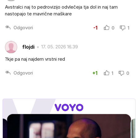
Avstralci naj to pedrovizijo odvlečeja tja dol in naj tam
nastopajo te mavrične maškare
Odgovori
-1
0
1
flojdi
17. 05. 2026 16.39
?kje pa naj najdem vrstni red
Odgovori
+1
1
0