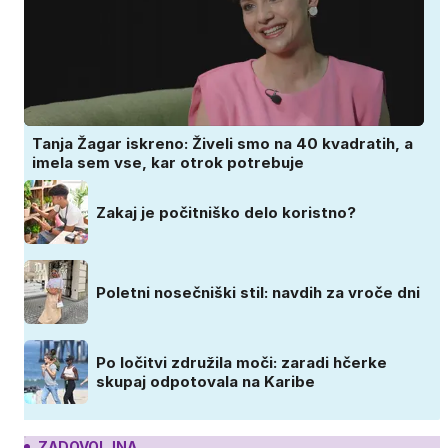
Tanja Žagar iskreno: Živeli smo na 40 kvadratih, a
imela sem vse, kar otrok potrebuje
Zakaj je počitniško delo koristno?
Poletni nosečniški stil: navdih za vroče dni
Po ločitvi združila moči: zaradi hčerke
skupaj odpotovala na Karibe
ZADOVOLJNA