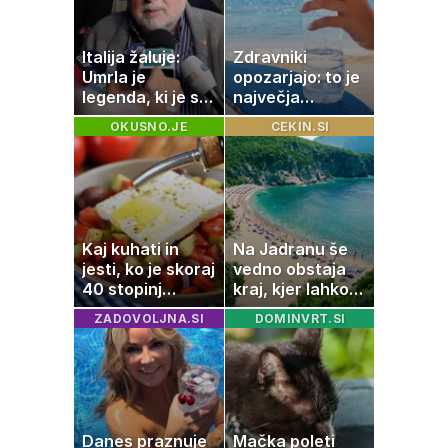
Italija žaluje:
Zdravniki
Umrla je
opozarjajo: to je
legenda, ki je s
največja
svojimi pesmimi
napaka, ki jo
OKUSNO.JE
CEKIN.SI
zaznamovala
ljudje delajo med
Italijo
vročino
Kaj kuhati in
Na Jadranu še
jesti, ko je skoraj
vedno obstaja
40 stopinj
kraj, kjer lahko
Celzija: 5 kosil
dopustujete
ZADOVOLJNA.SI
DOMINVRT.SI
brez prižiganja
poceni:
pečice
nastanitev že od
10 evrov, kosilo
za pet evrov
Danes praznuje
Mačka poleti