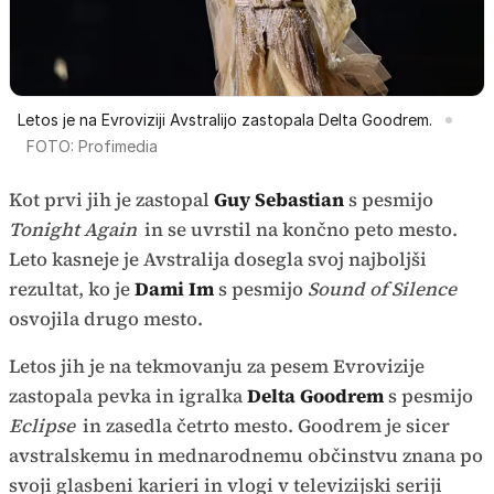
Letos je na Evroviziji Avstralijo zastopala Delta Goodrem.
FOTO: Profimedia
Kot prvi jih je zastopal
Guy Sebastian
s pesmijo
Tonight Again
in se uvrstil na končno peto mesto.
Leto kasneje je Avstralija dosegla svoj najboljši
rezultat, ko je
Dami Im
s pesmijo
Sound of Silence
osvojila drugo mesto.
Letos jih je na tekmovanju za pesem Evrovizije
zastopala pevka in igralka
Delta Goodrem
s pesmijo
Eclipse
in zasedla četrto mesto. Goodrem je sicer
avstralskemu in mednarodnemu občinstvu znana po
svoji glasbeni karieri in vlogi v televizijski seriji