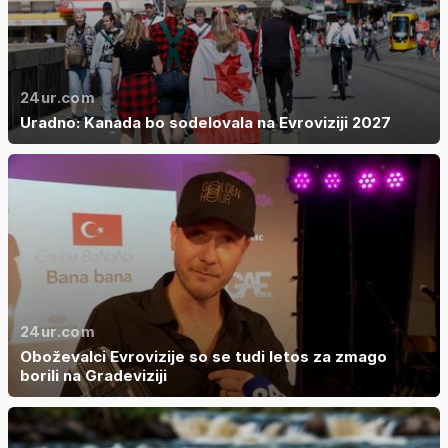
24ur.com
Uradno: Kanada bo sodelovala na Evroviziji 2027
24ur.com
Oboževalci Evrovizije so se tudi letos za zmago
borili na Gradeviziji