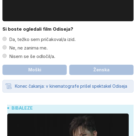
Si boste ogledali film Odiseja?
Da, težko sem pričakoval/a izid.
Ne, ne zanima me.
Nisem se še odločil/a.
Moški
Ženska
Konec čakanja: v kinematografe prišel spektakel Odiseja
BIBALEZE