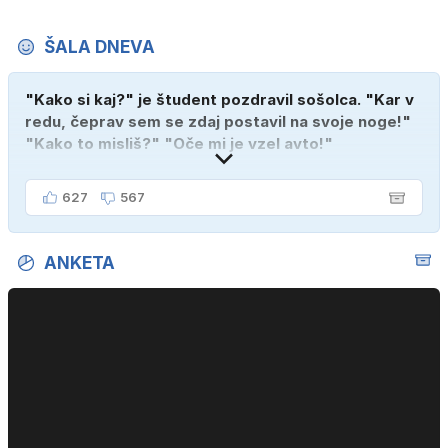
ŠALA DNEVA
"Kako si kaj?" je študent pozdravil sošolca. "Kar v
redu, čeprav sem se zdaj postavil na svoje noge!"
"Kako to misliš?" "Oče mi je vzel avto!"
627
567
ANKETA