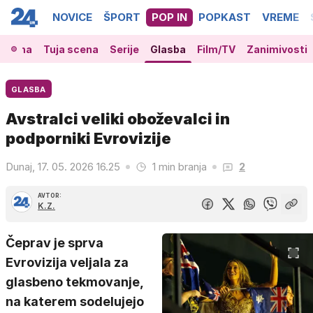
NOVICE
ŠPORT
POP IN
POPKAST
VREME
 scena
Tuja scena
Serije
Glasba
Film/TV
Zanimivosti
GLASBA
Avstralci veliki oboževalci in
podporniki Evrovizije
Dunaj, 17. 05. 2026 16.25
1 min branja
2
AVTOR:
K.Z.
Čeprav je sprva
Evrovizija veljala za
glasbeno tekmovanje,
na katerem sodelujejo