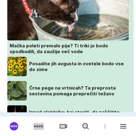
Mačka poleti premalo pije? Ti triki jo bodo
spodbudili, da zaužije več vode
Posadite jih avgusta in cvetele bodo vse
do zime
Črne pege na vrtnicah? Ta preprosta
sestavina pomaga preprečiti težavo
Izpad elektrike: kaj storiti, da zaščitite
dom, hrano in elektronske naprave