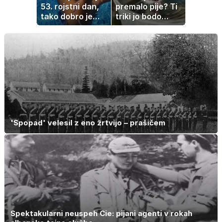
53. rojstni dan,
premalo pije? Ti
tako dobro je
triki jo bodo
videti znana
spodbudili, da
Slovenka
zaužije več vode
'Spopad' velesil z eno žrtvijo – prašičem
Spektakularni neuspeh Cie: pijani agenti v rokah