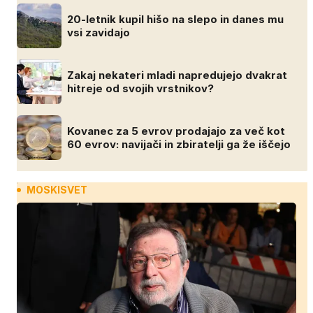
20-letnik kupil hišo na slepo in danes mu
vsi zavidajo
Zakaj nekateri mladi napredujejo dvakrat
hitreje od svojih vrstnikov?
Kovanec za 5 evrov prodajajo za več kot
60 evrov: navijači in zbiratelji ga že iščejo
MOSKISVET