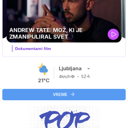
MOJ PRIJATELJ PINGVIN
Film meseca / družinski, pustolovski
Ljubljana
4km/h
SZ
21°C
VREME