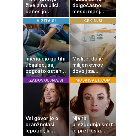
živela na ulici,
dolgočasno
danes jo
meso: manj
občuduje ves
maščobe, več
VIZITA.SI
CEKIN.SI
svet
svežine
Imenujejo ga tihi
Mislite, da je
ubijalec, saj
milijon evrov
pogosto ostane
dovolj za
neopažen:
sanjsko
ZADOVOLJNA.SI
MOSKISVET.COM
nenavadni
stanovanje? Te
simptomi
številke so
visokega
šokirale Evropo
holesterola
Vsi govorijo o
Njena
oranžnolasi
prezgodnja smrt
lepotici, ki
je pretresla
navdušuje s
modni svet: za