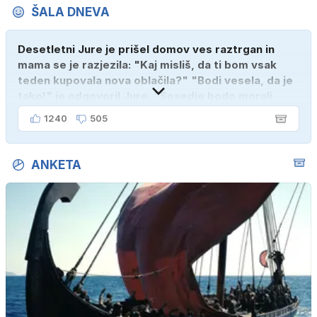
ŠALA DNEVA
Desetletni Jure je prišel domov ves raztrgan in
mama se je razjezila: "Kaj misliš, da ti bom vsak
teden kupovala nova oblačila?" "Bodi vesela, da je
tako!" je odgovoril Jure. "Sosedje bodo morali
kupiti novega sina, tako sem ga prebutal!"
1240
505
ANKETA