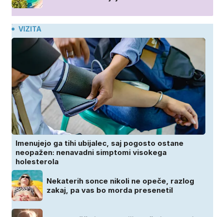
VIZITA
Imenujejo ga tihi ubijalec, saj pogosto ostane
neopažen: nenavadni simptomi visokega
holesterola
Nekaterih sonce nikoli ne opeče, razlog
zakaj, pa vas bo morda presenetil