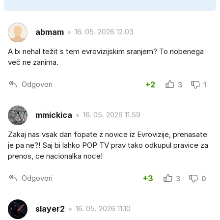
abmam
16. 05. 2026 12.03
A bi nehal težit s tem evrovizijskim sranjem? To nobenega
več ne zanima.
Odgovori
+2
3
1
mmickica
16. 05. 2026 11.59
Zakaj nas vsak dan fopate z novice iz Evrovizije, prenasate
je pa ne?! Saj bi lahko POP TV prav tako odkupul pravice za
prenos, ce nacionalka noce!
Odgovori
+3
3
0
slayer2
16. 05. 2026 11.10