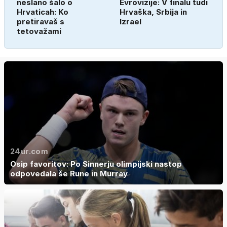
neslano šalo o
Evrovizije: V finalu tudi
Hrvaticah: Ko
Hrvaška, Srbija in
pretiravaš s
Izrael
tetovažami
24ur.com
Osip favoritov: Po Sinnerju olimpijski nastop
odpovedala še Rune in Murray