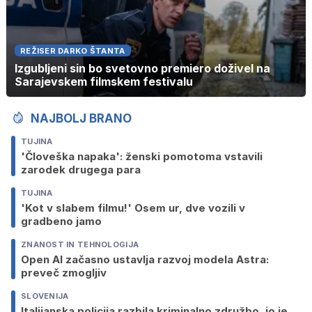
REŽISER DARKO ŠTANTA
Izgubljeni sin bo svetovno premiero doživel na
Sarajevskem filmskem festivalu
NAJBOLJ BRANO
TUJINA
'Človeška napaka': ženski pomotoma vstavili
zarodek drugega para
TUJINA
'Kot v slabem filmu!' Osem ur, dve vozili v
gradbeno jamo
ZNANOST IN TEHNOLOGIJA
Open AI začasno ustavlja razvoj modela Astra:
preveč zmogljiv
SLOVENIJA
Italijanska policija razbila kriminalno združbo, jo je