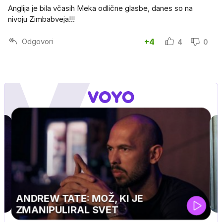
Anglija je bila včasih Meka odlične glasbe, danes so na
nivoju Zimbabveja!!!
Odgovori
+4
4
0