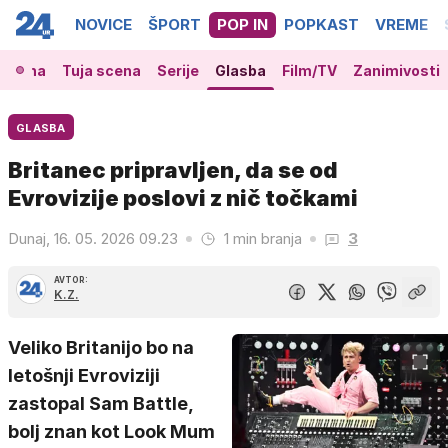
NOVICE
ŠPORT
POP IN
POPKAST
VREME
 scena
Tuja scena
Serije
Glasba
Film/TV
Zanimivosti
GLASBA
Britanec pripravljen, da se od
Evrovizije poslovi z nič točkami
Dunaj, 16. 05. 2026 09.23
1 min branja
3
AVTOR:
K.Z.
Veliko Britanijo bo na
letošnji Evroviziji
zastopal Sam Battle,
bolj znan kot Look Mum