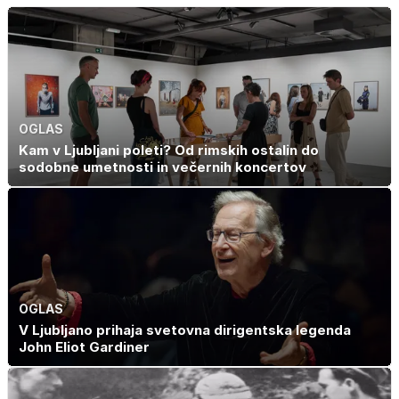
skrivnostno
slavo se je
vlogo
skrivala
tragedija
OGLAS
Kam v Ljubljani poleti? Od rimskih ostalin do
sodobne umetnosti in večernih koncertov
OGLAS
V Ljubljano prihaja svetovna dirigentska legenda
John Eliot Gardiner