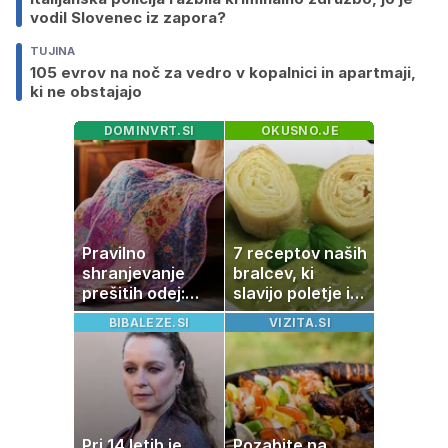
vodil Slovenec iz zapora?
TUJINA
105 evrov na noč za vedro v kopalnici in apartmaji,
ki ne obstajajo
DOMINVRT.SI
OKUSNO.JE
Pravilno
7 receptov naših
shranjevanje
bralcev, ki
prešitih odej:
slavijo poletje in
Kako ohraniti
tradicijo
BIBALEZE.SI
VIZITA.SI
družinsko
dediščino
Pri 14 letih je
Pozabite na