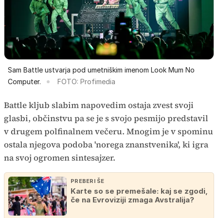
Sam Battle ustvarja pod umetniškim imenom Look Mum No
Computer.
FOTO: Profimedia
Battle kljub slabim napovedim ostaja zvest svoji
glasbi, občinstvu pa se je s svojo pesmijo predstavil
v drugem polfinalnem večeru. Mnogim je v spominu
ostala njegova podoba 'norega znanstvenika', ki igra
na svoj ogromen sintesajzer.
PREBERI ŠE
Karte so se premešale: kaj se zgodi,
če na Evroviziji zmaga Avstralija?