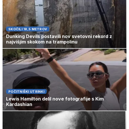
SKOČILI 18,5 METROV
Dunking Devils postavili nov svetovni rekord z
najvišjim skokom na trampolinu
POČITNIŠKI UTRINKI
Lewis Hamilton delil nove fotografije s Kim
Kardashian