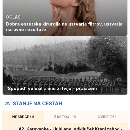
OGLAS
Dobra estetska kirurgija ne ustvarja filtrov, ustvarja
naravne rezultate
'Spopad' velesil z eno žrtvijo – prašičem
STANJE NA CESTAH
NESREČE
(1)
ZASTOJI
(0)
OVIRE
(16)
A2, Karavanke - Ljubljana, priključek Kranj zahod -