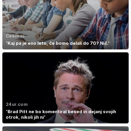
Cekin.si
'Kaj pa je eno leto, če bomo delali do 70? Nič.'
24ur.com
'Brad Pitt ne bo komentiral besed in dejanj svojih
otrok, nikoli jih ni'