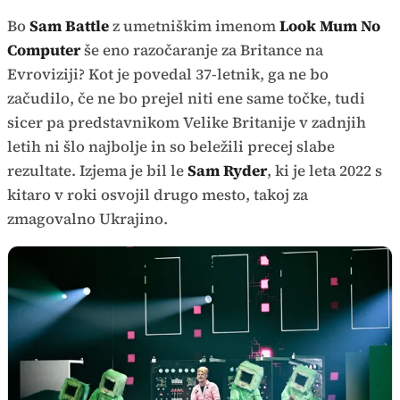
Bo
Sam Battle
z umetniškim imenom
Look Mum No
Computer
še eno razočaranje za Britance na
Evroviziji? Kot je povedal 37-letnik, ga ne bo
začudilo, če ne bo prejel niti ene same točke, tudi
sicer pa predstavnikom Velike Britanije v zadnjih
letih ni šlo najbolje in so beležili precej slabe
rezultate. Izjema je bil le
Sam Ryder
, ki je leta 2022 s
kitaro v roki osvojil drugo mesto, takoj za
zmagovalno Ukrajino.