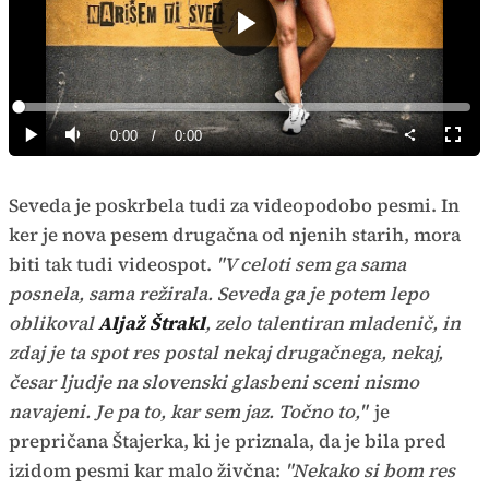
Predvajaj
Loaded
:
0%
Current
0:00
/
Duration
0:00
Predvajaj
Tiho
Celoz
način
Time
Seveda je poskrbela tudi za videopodobo pesmi. In
ker je nova pesem drugačna od njenih starih, mora
biti tak tudi videospot.
"V celoti sem ga sama
posnela, sama režirala. Seveda ga je potem lepo
oblikoval
Aljaž Štrakl
, zelo talentiran mladenič, in
zdaj je ta spot res postal nekaj drugačnega, nekaj,
česar ljudje na slovenski glasbeni sceni nismo
navajeni. Je pa to, kar sem jaz. Točno to,"
je
prepričana Štajerka, ki je priznala, da je bila pred
izidom pesmi kar malo živčna:
"Nekako si bom res