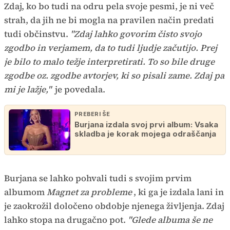
Zdaj, ko bo tudi na odru pela svoje pesmi, je ni več
strah, da jih ne bi mogla na pravilen način predati
tudi občinstvu.
"Zdaj lahko govorim čisto svojo
zgodbo in verjamem, da to tudi ljudje začutijo. Prej
je bilo to malo težje interpretirati. To so bile druge
zgodbe oz. zgodbe avtorjev, ki so pisali zame. Zdaj pa
mi je lažje,"
je povedala.
PREBERI ŠE
Burjana izdala svoj prvi album: Vsaka
skladba je korak mojega odraščanja
Burjana se lahko pohvali tudi s svojim prvim
albumom
Magnet za probleme
, ki ga je izdala lani in
je zaokrožil določeno obdobje njenega življenja. Zdaj
lahko stopa na drugačno pot.
"Glede albuma še ne