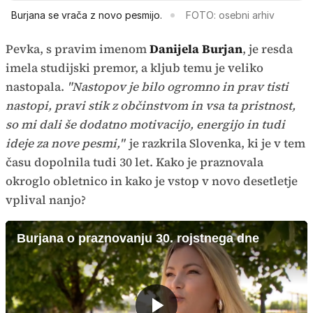
Burjana se vrača z novo pesmijo.
FOTO: osebni arhiv
Pevka, s pravim imenom
Danijela Burjan
, je resda
imela studijski premor, a kljub temu je veliko
nastopala.
"Nastopov je bilo ogromno in prav tisti
nastopi, pravi stik z občinstvom in vsa ta pristnost,
so mi dali še dodatno motivacijo, energijo in tudi
ideje za nove pesmi,"
je razkrila Slovenka, ki je v tem
času dopolnila tudi 30 let. Kako je praznovala
okroglo obletnico in kako je vstop v novo desetletje
vplival nanjo?
Burjana o praznovanju 30. rojstnega dne