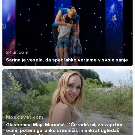
24ur.com
Sarina je vesela, da spet lahko verjame v svoje sanje
Moskisvet.com
Glasbenica Maja Marinčič: ''Če vidiš cilj za zaprtimi
očmi, potem ga lahko uresničiš in enkrat ugledaš