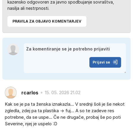
kazensko odgovoren za javno spodbujanje sovraštva,
nasilja ali nestrpnosti.
PRAVILA ZA OBJAVO KOMENTARJEV
Prijavi se
rcarlos
15. 05. 2026 21.02
Kak se je pa ta ženska iznakazla... V srednji šoli je še nekot
zgledla, zdej pa ta plastika -> fuj... A so te zadeve res
potrebne, da se uspe... Če ne drugače, probaj še po poti
Severine, njej je uspelo :D