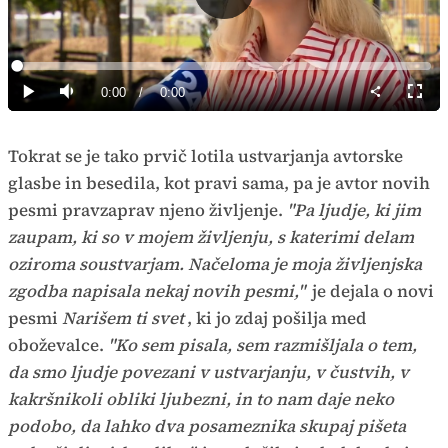
Predvajaj
Loaded
:
0%
Current
0:00
/
Duration
0:00
Predvajaj
Tiho
Celoz
način
Time
Tokrat se je tako prvič lotila ustvarjanja avtorske
glasbe in besedila, kot pravi sama, pa je avtor novih
pesmi pravzaprav njeno življenje.
"Pa ljudje, ki jim
zaupam, ki so v mojem življenju, s katerimi delam
oziroma soustvarjam. Načeloma je moja življenjska
zgodba napisala nekaj novih pesmi,"
je dejala o novi
pesmi
Narišem ti svet
, ki jo zdaj pošilja med
oboževalce.
"Ko sem pisala, sem razmišljala o tem,
da smo ljudje povezani v ustvarjanju, v čustvih, v
kakršnikoli obliki ljubezni, in to nam daje neko
podobo, da lahko dva posameznika skupaj pišeta