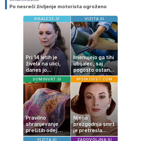
Po nesreči življenje motorista ogroženo
BIBALEZE.SI
VIZITA.SI
Pri 14 letih je
Imenujejo ga tihi
živela na ulici,
ubijalec, saj
danes jo
pogosto ostane
občuduje ves
neopažen:
DOMINVRT.SI
MOSKISVET.COM
svet
nenavadni
simptomi
visokega
holesterola
Pravilno
Njena
shranjevanje
prezgodnja smrt
prešitih odej:
je pretresla
Kako ohraniti
modni svet: za
VIZITA.SI
ZADOVOLJNA.SI