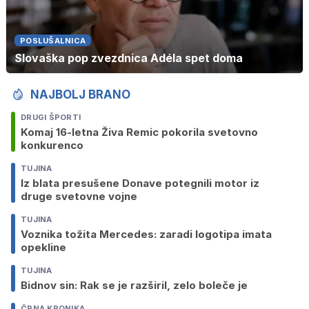
POSLUŠALNICA
Slovaška pop zvezdnica Adéla spet doma
NAJBOLJ BRANO
DRUGI ŠPORTI
Komaj 16-letna Živa Remic pokorila svetovno
konkurenco
TUJINA
Iz blata presušene Donave potegnili motor iz
druge svetovne vojne
TUJINA
Voznika tožita Mercedes: zaradi logotipa imata
opekline
TUJINA
Bidnov sin: Rak se je razširil, zelo boleče je
ČRNA KRONIKA