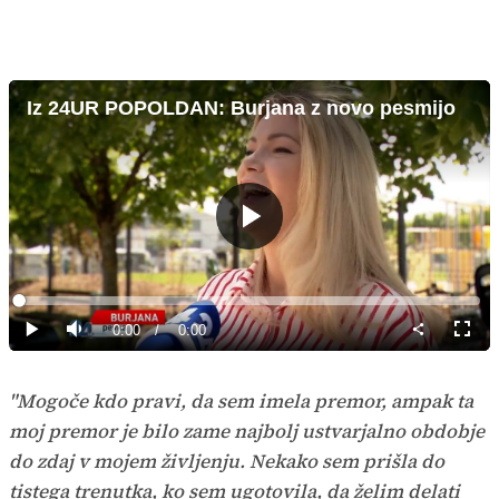
Iz 24UR POPOLDAN: Burjana z novo pesmijo
Predvajaj
Loaded
:
0%
Current
0:00
/
Duration
0:00
Predvajaj
Tiho
Celoz
način
Time
"Mogoče kdo pravi, da sem imela premor, ampak ta
moj premor je bilo zame najbolj ustvarjalno obdobje
do zdaj v mojem življenju. Nekako sem prišla do
tistega trenutka, ko sem ugotovila, da želim delati