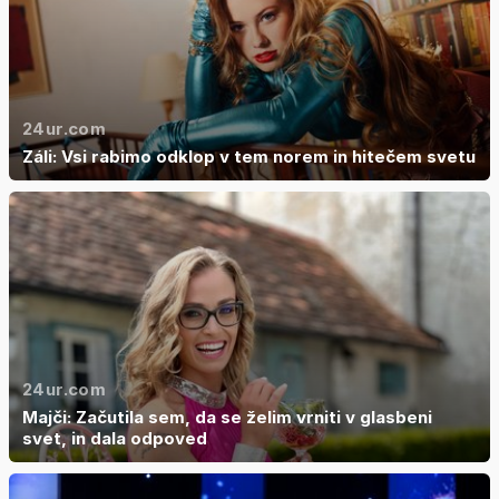
24ur.com
Záli: Vsi rabimo odklop v tem norem in hitečem svetu
24ur.com
Majči: Začutila sem, da se želim vrniti v glasbeni
svet, in dala odpoved