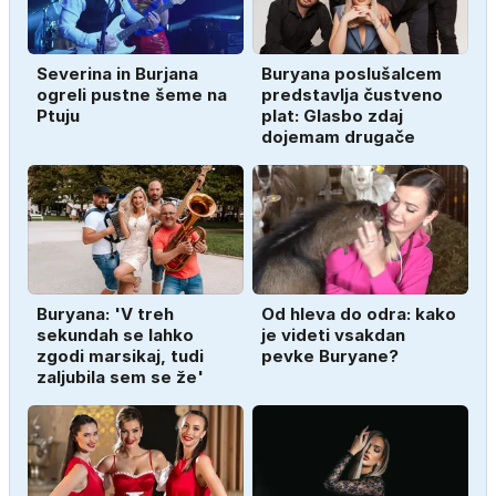
Severina in Burjana
Buryana poslušalcem
ogreli pustne šeme na
predstavlja čustveno
Ptuju
plat: Glasbo zdaj
dojemam drugače
Buryana: 'V treh
Od hleva do odra: kako
sekundah se lahko
je videti vsakdan
zgodi marsikaj, tudi
pevke Buryane?
zaljubila sem se že'