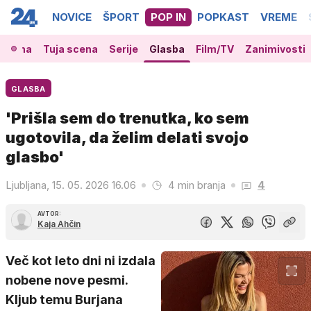
NOVICE
ŠPORT
POP IN
POPKAST
VREME
 scena
Tuja scena
Serije
Glasba
Film/TV
Zanimivosti
GLASBA
'Prišla sem do trenutka, ko sem
ugotovila, da želim delati svojo
glasbo'
Ljubljana, 15. 05. 2026 16.06
4 min branja
4
AVTOR:
Kaja Ahčin
Več kot leto dni ni izdala
nobene nove pesmi.
Kljub temu Burjana