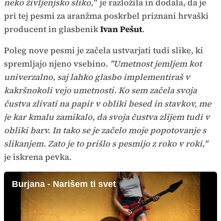
neko življenjsko sliko,"
je razložila in dodala, da je
pri tej pesmi za aranžma poskrbel priznani hrvaški
producent in glasbenik
Ivan Pešut
.
Poleg nove pesmi je začela ustvarjati tudi slike, ki
spremljajo njeno vsebino.
"Umetnost jemljem kot
univerzalno, saj lahko glasbo implementiraš v
kakršnokoli vejo umetnosti. Ko sem začela svoja
čustva zlivati na papir v obliki besed in stavkov, me
je kar kmalu zamikalo, da svoja čustva zlijem tudi v
obliki barv. In tako se je začelo moje popotovanje s
slikanjem. Zato je to prišlo s pesmijo z roko v roki,"
je iskrena pevka.
Burjana - Narišem ti svet