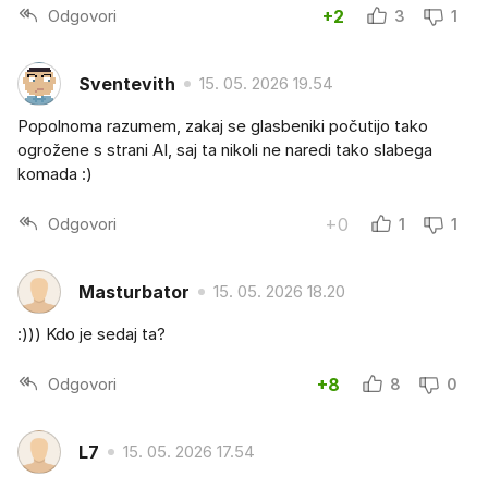
Odgovori
+2
3
1
Sventevith
15. 05. 2026 19.54
Popolnoma razumem, zakaj se glasbeniki počutijo tako
ogrožene s strani AI, saj ta nikoli ne naredi tako slabega
komada :)
Odgovori
+0
1
1
Masturbator
15. 05. 2026 18.20
:))) Kdo je sedaj ta?
Odgovori
+8
8
0
L7
15. 05. 2026 17.54