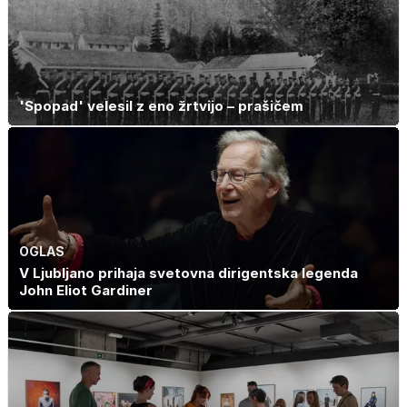
'Spopad' velesil z eno žrtvijo – prašičem
OGLAS
V Ljubljano prihaja svetovna dirigentska legenda
John Eliot Gardiner