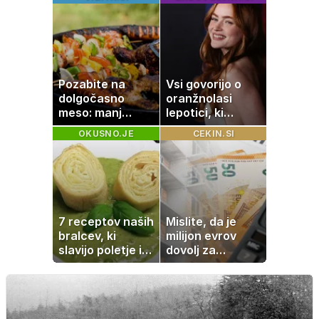
družinsko
slavo se je
dediščino
skrivala
tragedija
Pozabite na
Vsi govorijo o
dolgočasno
oranžnolasi
meso: manj
lepotici, ki
maščobe, več
navdušuje s
OKUSNO.JE
CEKIN.SI
svežine
skrivnostno
vlogo
7 receptov naših
Mislite, da je
bralcev, ki
milijon evrov
slavijo poletje in
dovolj za
tradicijo
sanjsko
stanovanje? Te
številke so
šokirale Evropo