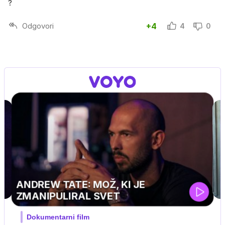
?
Odgovori
+4
4
0
UEFA SUPERPOKAL
V živo na VOYO: sreda ob 20.30