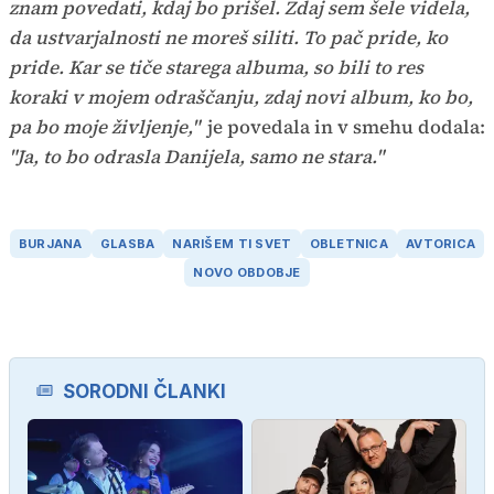
znam povedati, kdaj bo prišel. Zdaj sem šele videla,
da ustvarjalnosti ne moreš siliti. To pač pride, ko
pride. Kar se tiče starega albuma, so bili to res
koraki v mojem odraščanju, zdaj novi album, ko bo,
pa bo moje življenje,"
je povedala in v smehu dodala:
"Ja, to bo odrasla Danijela, samo ne stara."
BURJANA
GLASBA
NARIŠEM TI SVET
OBLETNICA
AVTORICA
NOVO OBDOBJE
SORODNI ČLANKI