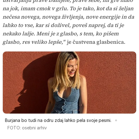
ustvarjanju prave Danijele, prave sebe, mi gre malo
na jok, imam cmok v grlu. To je tako, kot da si željan
nečesa novega, novega življenja, nove energije in da
lahko to vse, kar si doživel, poveš naprej, da ti je
nekako lažje. Meni je z glasbo, s tem, ko pišem
glasbo, res veliko lepše,"
je čustvena glasbenica.
Burjana bo tudi na odru zdaj lahko pela svoje pesmi.
FOTO: osebni arhiv