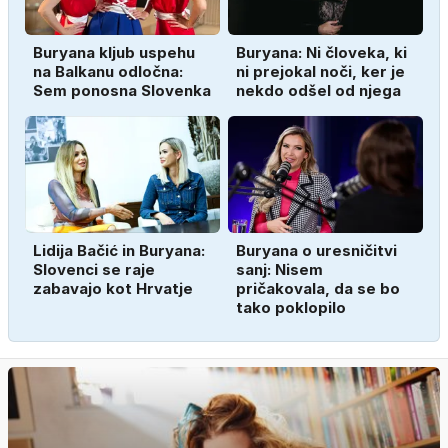
Buryana kljub uspehu
Buryana: Ni človeka, ki
na Balkanu odločna:
ni prejokal noči, ker je
Sem ponosna Slovenka
nekdo odšel od njega
Lidija Bačić in Buryana:
Buryana o uresničitvi
Slovenci se raje
sanj: Nisem
zabavajo kot Hrvatje
pričakovala, da se bo
tako poklopilo