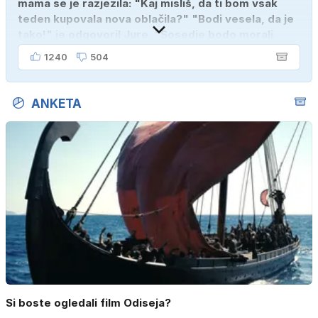
mama se je razjezila: "Kaj misliš, da ti bom vsak
teden kupovala nova oblačila?" "Bodi vesela, da je
tako!" je odgovoril Jure. "Sosedje bodo morali
kupiti novega sina, tako sem ga prebutal!"
1240
504
ANKETA
Si boste ogledali film Odiseja?