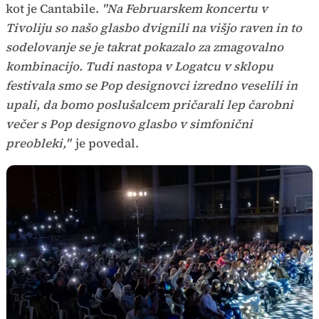
kot je Cantabile.
"Na Februarskem koncertu v
Tivoliju so našo glasbo dvignili na višjo raven in to
sodelovanje se je takrat pokazalo za zmagovalno
kombinacijo. Tudi nastopa v Logatcu v sklopu
festivala smo se Pop designovci izredno veselili in
upali, da bomo poslušalcem pričarali lep čarobni
večer s Pop designovo glasbo v simfonični
preobleki,"
je povedal.