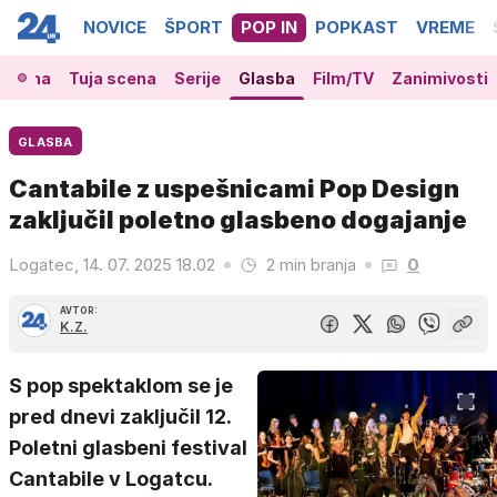
NOVICE
ŠPORT
POP IN
POPKAST
VREME
 scena
Tuja scena
Serije
Glasba
Film/TV
Zanimivosti
GLASBA
Cantabile z uspešnicami Pop Design
zaključil poletno glasbeno dogajanje
Logatec, 14. 07. 2025 18.02
2 min branja
0
AVTOR:
K.Z.
S pop spektaklom se je
pred dnevi zaključil 12.
Poletni glasbeni festival
Cantabile v Logatcu.