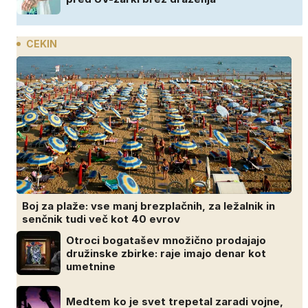
CEKIN
Boj za plaže: vse manj brezplačnih, za ležalnik in
senčnik tudi več kot 40 evrov
Otroci bogatašev množično prodajajo
družinske zbirke: raje imajo denar kot
umetnine
Medtem ko je svet trepetal zaradi vojne,