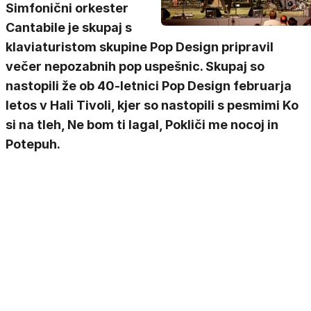
Simfonični orkester
Cantabile je skupaj s
klaviaturistom skupine Pop Design pripravil
večer nepozabnih pop uspešnic. Skupaj so
nastopili že ob 40-letnici Pop Design februarja
letos v Hali Tivoli, kjer so nastopili s pesmimi Ko
si na tleh, Ne bom ti lagal, Pokliči me nocoj in
Potepuh.