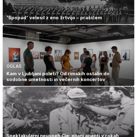
'Spopad' velesil z eno žrtvijo – prašičem
OGLAS
Kam v Ljubljani poleti? Od rimskih ostalin do
sodobne umetnosti in večernih koncertov
Spektakularni neuspeh Cie: pijani agenti v rokah