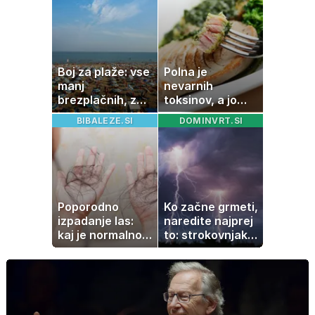
Boj za plaže: vse
Polna je
manj
nevarnih
brezplačnih, za
toksinov, a jo
ležalnik in
imamo vsi radi:
BIBALEZE.SI
DOMINVRT.SI
senčnik tudi več
to je najbolj
kot 40 evrov
nezdrava riba, ki
jo mnogi redno
uživajo
Poporodno
Ko začne grmeti,
izpadanje las:
naredite najprej
kaj je normalno
to: strokovnjaki
in kako si
opozarjajo na
pomagati
pogosto napako