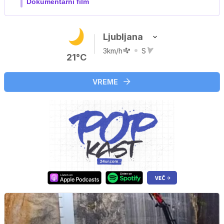
Ljubljana
3km/h
S
21°C
VREME