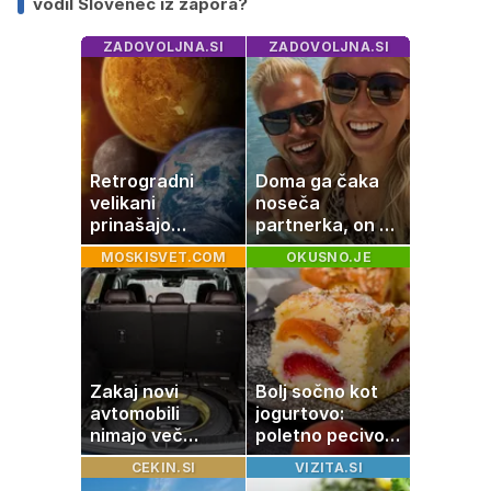
vodil Slovenec iz zapora?
ZADOVOLJNA.SI
ZADOVOLJNA.SI
Retrogradni
Doma ga čaka
velikani
noseča
prinašajo
partnerka, on pa
pomembne
dopustuje z
MOSKISVET.COM
OKUSNO.JE
premike – kaj
drugo
pomeni, da so
Saturn, Neptun
in Pluton hkrati
retrogradni?
Zakaj novi
Bolj sočno kot
avtomobili
jogurtovo:
nimajo več
poletno pecivo,
rezervne gume?
ki vedno uspe
CEKIN.SI
VIZITA.SI