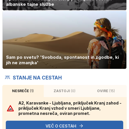
albanske tajne službe
Sam po svetu? 'Svoboda, spontanost in zgodbe, ki
jih ne zmanjka'
STANJE NA CESTAH
NESREČE
(1)
ZASTOJI
(0)
OVIRE
(15)
A2, Karavanke - Ljubljana, priključek Kranj zahod -
priključek Kranj vzhod v smeri Ljubljane,
prometna nesreča, oviran promet.
VEČ O CESTAH