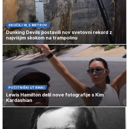
SKOČILI 18,5 METROV
Dunking Devils postavili nov svetovni rekord z
najvišjim skokom na trampolinu
POČITNIŠKI UTRINKI
Lewis Hamilton delil nove fotografije s Kim
Kardashian