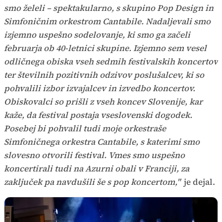
smo želeli – spektakularno, s skupino Pop Design in
Simfoničnim orkestrom Cantabile. Nadaljevali smo
izjemno uspešno sodelovanje, ki smo ga začeli
februarja ob 40-letnici skupine. Izjemno sem vesel
odličnega obiska vseh sedmih festivalskih koncertov
ter številnih pozitivnih odzivov poslušalcev, ki so
pohvalili izbor izvajalcev in izvedbo koncertov.
Obiskovalci so prišli z vseh koncev Slovenije, kar
kaže, da festival postaja vseslovenski dogodek.
Posebej bi pohvalil tudi moje orkestraše
Simfoničnega orkestra Cantabile, s katerimi smo
slovesno otvorili festival. Vmes smo uspešno
koncertirali tudi na Azurni obali v Franciji, za
zaključek pa navdušili še s pop koncertom,"
je dejal.