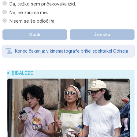
Da, težko sem pričakoval/a izid.
Ne, ne zanima me.
Nisem se še odločil/a.
Moški
Ženska
Konec čakanja: v kinematografe prišel spektakel Odiseja
BIBALEZE