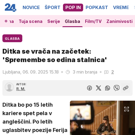
NOVICE
ŠPORT
POP IN
POPKAST
VREME
 scena
Tuja scena
Serije
Glasba
Film/TV
Zanimivosti
GLASBA
Ditka se vrača na začetek:
'Spremembe so edina stalnica'
Ljubljana, 06. 09. 2025 15.18
3 min branja
2
AVTOR:
R. M.
Ditka bo po 15 letih
kariere spet pela v
angleščini. Po letih
uglasbitev poezije Ferija