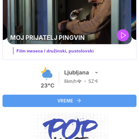
UEFA SUPERPOKAL
V živo na VOYO: sreda ob 20.30
Ljubljana
8km/h
SZ
23°C
VREME