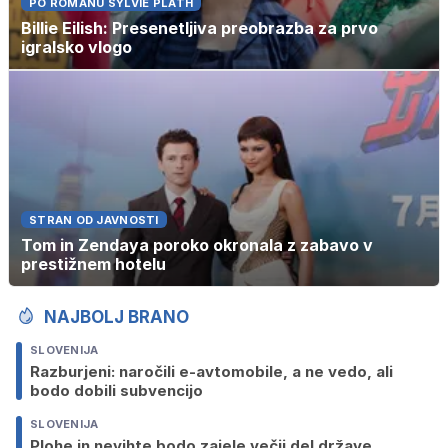
PO ROMANU SYLVIE PLATH
Billie Eilish: Presenetljiva preobrazba za prvo
igralsko vlogo
STRAN OD JAVNOSTI
Tom in Zendaya poroko okronala z zabavo v
prestižnem hotelu
NAJBOLJ BRANO
SLOVENIJA
Razburjeni: naročili e-avtomobile, a ne vedo, ali
bodo dobili subvencijo
SLOVENIJA
Plohe in nevihte bodo zajele večji del države