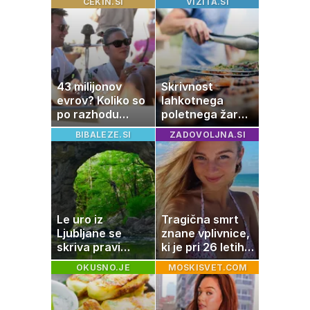
CEKIN.SI
VIZITA.SI
nastanejo zaradi
slanine, temveč
zaradi živila, ki
ga imamo vsi
radi
43 milijonov
Skrivnost
evrov? Koliko so
lahkotnega
po razhodu
poletnega žara,
zahtevale ali
po katerem ne
BIBALEZE.SI
ZADOVOLJNA.SI
prejele
boste
partnerice
potrebovali
športnih
popoldanskega
zvezdnikov
spanca
Le uro iz
Tragična smrt
Ljubljane se
znane vplivnice,
skriva pravi
ki je pri 26 letih
naravni čudež:
izgubila boj z
OKUSNO.JE
MOSKISVET.COM
izlet, ki bo
boleznijo
navdušil otroke