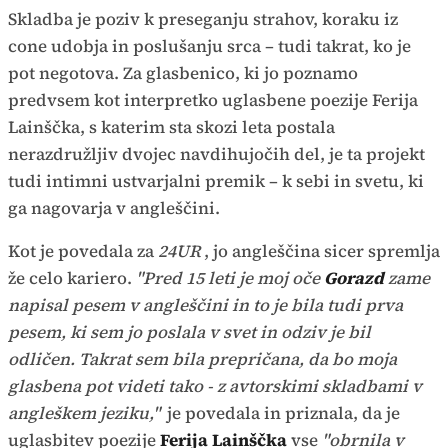
Skladba je poziv k preseganju strahov, koraku iz
cone udobja in poslušanju srca – tudi takrat, ko je
pot negotova. Za glasbenico, ki jo poznamo
predvsem kot interpretko uglasbene poezije Ferija
Lainščka, s katerim sta skozi leta postala
nerazdružljiv dvojec navdihujočih del, je ta projekt
tudi intimni ustvarjalni premik – k sebi in svetu, ki
ga nagovarja v angleščini.
Kot je povedala za
24UR
, jo angleščina sicer spremlja
že celo kariero.
"Pred 15 leti je moj oče
Gorazd
zame
napisal pesem v angleščini in to je bila tudi prva
pesem, ki sem jo poslala v svet in odziv je bil
odličen. Takrat sem bila prepričana, da bo moja
glasbena pot videti tako - z avtorskimi skladbami v
angleškem jeziku,"
je povedala in priznala, da je
uglasbitev poezije
Ferija Lainščka
vse
"obrnila v