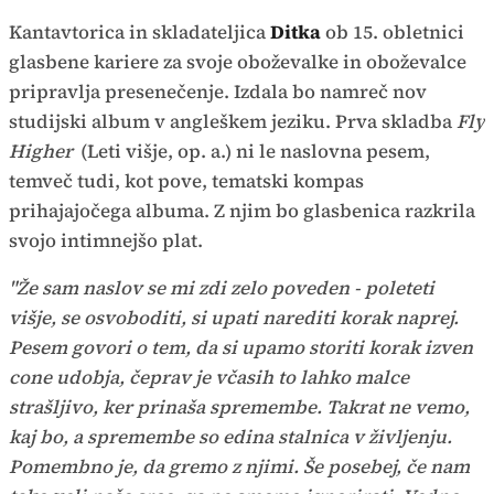
Kantavtorica in skladateljica
Ditka
ob 15. obletnici
glasbene kariere za svoje oboževalke in oboževalce
pripravlja presenečenje. Izdala bo namreč nov
studijski album v angleškem jeziku. Prva skladba
Fly
Higher
(Leti višje, op. a.) ni le naslovna pesem,
temveč tudi, kot pove, tematski kompas
prihajajočega albuma. Z njim bo glasbenica razkrila
svojo intimnejšo plat.
"Že sam naslov se mi zdi zelo poveden - poleteti
višje, se osvoboditi, si upati narediti korak naprej.
Pesem govori o tem, da si upamo storiti korak izven
cone udobja, čeprav je včasih to lahko malce
strašljivo, ker prinaša spremembe. Takrat ne vemo,
kaj bo, a spremembe so edina stalnica v življenju.
Pomembno je, da gremo z njimi. Še posebej, če nam