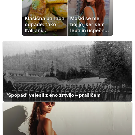
Klasična panada
Moški se me
odpade: tako
bojijo, ker sem
Italijani
lepa in uspešna:
pripravijo
Misica razkrila,
slastne ocvrte
zakaj je še
bučke
vedno samska
'Spopad' velesil z eno žrtvijo – prašičem