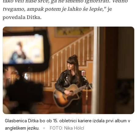
tako veli naše srce, ga ne smemo ignorirati. Vedno
tvegamo, ampak potem je lahko še lepše,"
je
povedala Ditka.
Glasbenica Ditka bo ob 15. obletnici kariere izdala prvi album v
angleškem jeziku.
FOTO: Nika Hölcl