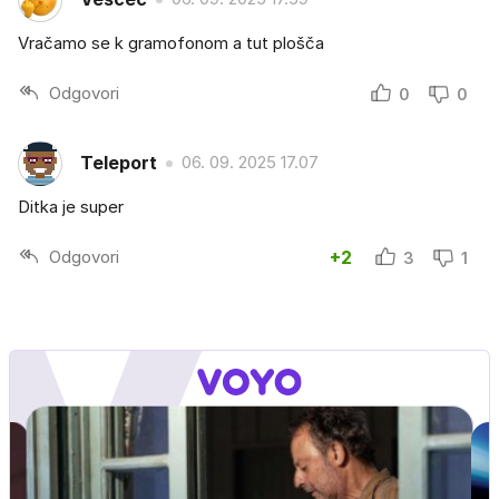
Vračamo se k gramofonom a tut plošča
Odgovori
0
0
Teleport
06. 09. 2025 17.07
Ditka je super
Odgovori
+2
3
1