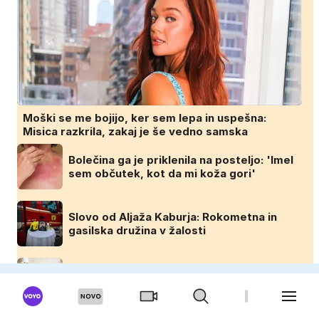
Moški se me bojijo, ker sem lepa in uspešna:
Misica razkrila, zakaj je še vedno samska
Bolečina ga je priklenila na posteljo: 'Imel
sem občutek, kot da mi koža gori'
Slovo od Aljaža Kaburja: Rokometna in
gasilska družina v žalosti
So spalne navade ključni dejavnik za
razhod in nezadovoljstvo?