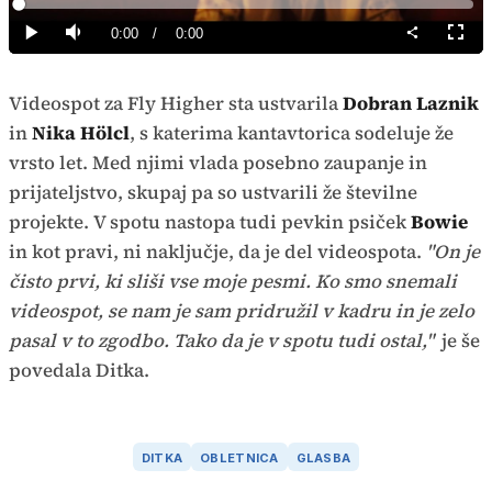
Predvajaj
Loaded
:
0%
Current
0:00
/
Duration
0:00
Predvajaj
Tiho
Celoz
način
Time
Videospot za Fly Higher sta ustvarila
Dobran Laznik
in
Nika Hölcl
, s katerima kantavtorica sodeluje že
vrsto let. Med njimi vlada posebno zaupanje in
prijateljstvo, skupaj pa so ustvarili že številne
projekte. V spotu nastopa tudi pevkin psiček
Bowie
in kot pravi, ni naključje, da je del videospota.
"On je
čisto prvi, ki sliši vse moje pesmi. Ko smo snemali
videospot, se nam je sam pridružil v kadru in je zelo
pasal v to zgodbo. Tako da je v spotu tudi ostal,"
je še
povedala Ditka.
DITKA
OBLETNICA
GLASBA