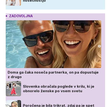
nosečnostjo
ZADOVOLJNA
Doma ga čaka noseča partnerka, on pa dopustuje
z drugo
Slovenka obračala poglede v krilu, ki je
obnorelo ženske po vsem svetu
Poročena je bila trikrat, zdaj pa je spet