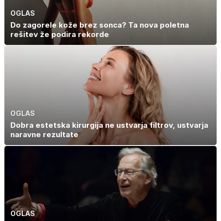
OGLAS
Do zagorele kože brez sonca? Ta nova poletna
rešitev že podira rekorde
OGLAS
Dobra estetska kirurgija ne ustvarja filtrov, ustvarja
naravne rezultate
OGLAS