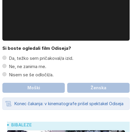
Si boste ogledali film Odiseja?
Da, težko sem pričakoval/a izid.
Ne, ne zanima me.
Nisem se še odločil/a.
Moški
Ženska
Konec čakanja: v kinematografe prišel spektakel Odiseja
BIBALEZE