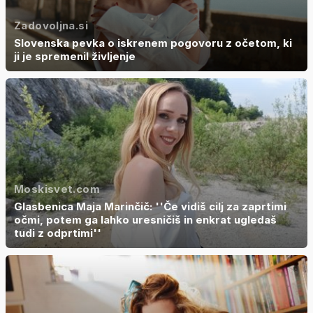
Zadovoljna.si
Slovenska pevka o iskrenem pogovoru z očetom, ki
ji je spremenil življenje
Moskisvet.com
Glasbenica Maja Marinčič: ''Če vidiš cilj za zaprtimi
očmi, potem ga lahko uresničiš in enkrat ugledaš
tudi z odprtimi''