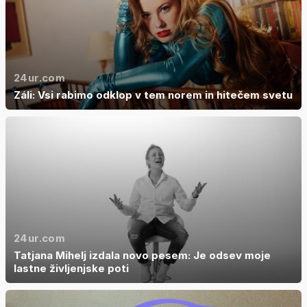
24ur.com
Záli: Vsi rabimo odklop v tem norem in hitečem svetu
24ur.com
Tatjana Mihelj izdala novo pesem: Je odsev moje
lastne življenjske poti