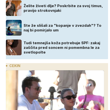
Želite živeti dlje? Poskrbite za svoj timus,
pravijo strokovnjaki
Ste že slišali za "kopanje v zvezdah"? To
naj bi pomirjalo um
Tudi temnejša koža potrebuje SPF: zakaj
zaščita pred soncem ni pomembna le za
svetlopolte
CEKIN