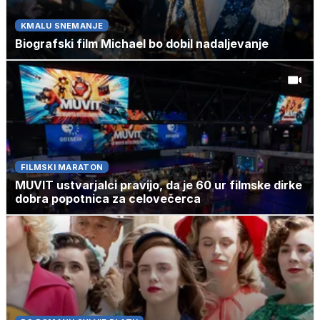
KMALU SNEMANJE
Biografski film Michael bo dobil nadaljevanje
FILMSKI MARATON
MUVIT ustvarjalci pravijo, da je 60 ur filmske dirke
dobra popotnica za celovečerca