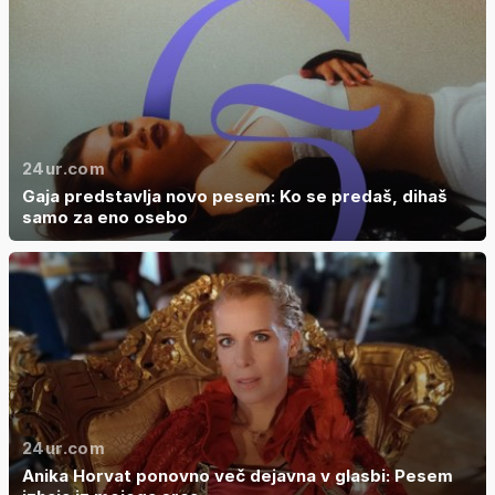
24ur.com
Gaja predstavlja novo pesem: Ko se predaš, dihaš
samo za eno osebo
24ur.com
Anika Horvat ponovno več dejavna v glasbi: Pesem