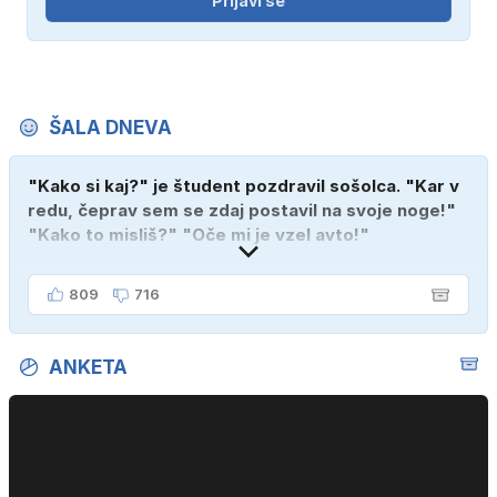
Prijavi se
ŠALA DNEVA
"Kako si kaj?" je študent pozdravil sošolca. "Kar v
redu, čeprav sem se zdaj postavil na svoje noge!"
"Kako to misliš?" "Oče mi je vzel avto!"
809
716
ANKETA