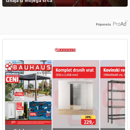
izhaja iz mojega srca
Priporoča