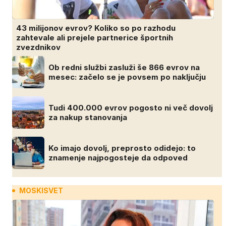
43 milijonov evrov? Koliko so po razhodu
zahtevale ali prejele partnerice športnih
zvezdnikov
Ob redni službi zasluži še 866 evrov na
mesec: začelo se je povsem po naključju
Tudi 400.000 evrov pogosto ni več dovolj
za nakup stanovanja
Ko imajo dovolj, preprosto odidejo: to
znamenje najpogosteje da odpoved
MOSKISVET