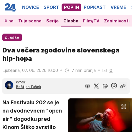
NOVICE
ŠPORT
POP IN
POPKAST
VREME
 scena
Tuja scena
Serije
Glasba
Film/TV
Zanimivosti
GLASBA
Dva večera zgodovine slovenskega
hip-hopa
Ljubljana, 07. 06. 2026 16.00
7 min branja
0
AVTOR:
Boštjan Tušek
Na Festivalu 202 se je
na dvodnevnem "open
air" dogodku pred
Kinom Šiško zvrstilo