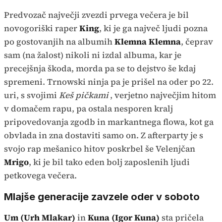
Predvozač največji zvezdi prvega večera je bil
novogoriški raper
King
, ki je ga največ ljudi pozna
po gostovanjih na albumih
Klemna Klemna
, čeprav
sam (na žalost) nikoli ni izdal albuma, kar je
precejšnja škoda, morda pa se to dejstvo še kdaj
spremeni. Trnowski ninja pa je prišel na oder po 22.
uri, s svojimi
Keš pičkami
, verjetno največjim hitom
v domačem rapu, pa ostala nesporen kralj
pripovedovanja zgodb in markantnega flowa, kot ga
obvlada in zna dostaviti samo on. Z afterparty je s
svojo rap mešanico hitov poskrbel še Velenjčan
Mrigo
, ki je bil tako eden bolj zaposlenih ljudi
petkovega večera.
Mlajše generacije zavzele oder v soboto
Um (Urh Mlakar)
in
Kuna (Igor Kuna)
sta pričela