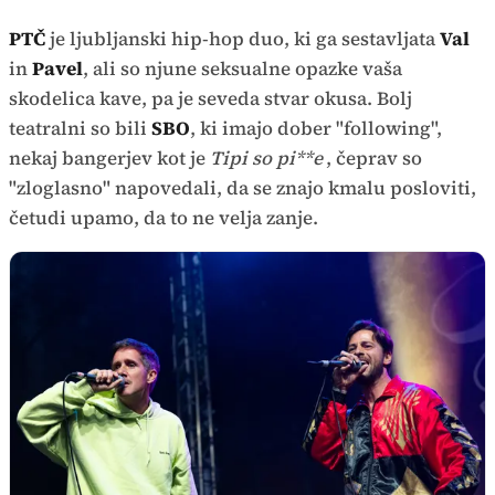
PTČ
je ljubljanski hip-hop duo, ki ga sestavljata
Val
in
Pavel
, ali so njune seksualne opazke vaša
skodelica kave, pa je seveda stvar okusa. Bolj
teatralni so bili
SBO
, ki imajo dober "following",
nekaj bangerjev kot je
Tipi so pi**e
, čeprav so
"zloglasno" napovedali, da se znajo kmalu posloviti,
četudi upamo, da to ne velja zanje.