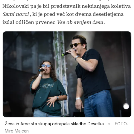
Nikolovski pa je bil predstavnik nekdanjega koletiva
Sami norci
, ki je pred več kot dvema desetletjema
izdal odličen prvenec
Vse ob svojem času
.
Žena in Arne sta skupaj odrapala skladbo Desetka.
FOTO:
Miro Majcen