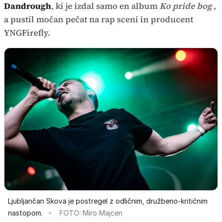
Dandrough
, ki je izdal samo en album
Ko pride bog
,
a pustil močan pečat na rap sceni in producent
YNGFirefly.
Ljubljančan Skova je postregel z odličnim, družbeno-kritičnim
nastopom.
FOTO: Miro Majcen