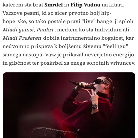
katerem sta brat
Smrdel
in
Filip Vadnu
na kitari.
Vazzove pesmi, ki so sicer prvotno bolj hip-
hoperske, so tako postale pravi "live" bangerji sploh
Mladi gamsi, Pankrt
, medtem ko sta Individum ali
Mladi Prešeren
dobila instrumentalno bogatost, kar
nedvomno prispeva k boljšemu živemu "feelingu"
samega nastopa. Vazz je prikazal neverjetno energijo
in gibčnost ter poskrbel za enega sobotnih vrhuncev.