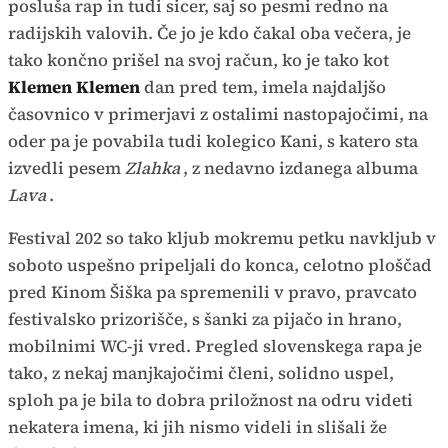
posluša rap in tudi sicer, saj so pesmi redno na
radijskih valovih. Če jo je kdo čakal oba večera, je
tako končno prišel na svoj račun, ko je tako kot
Klemen Klemen
dan pred tem, imela najdaljšo
časovnico v primerjavi z ostalimi nastopajočimi, na
oder pa je povabila tudi kolegico Kani, s katero sta
izvedli pesem
Zlahka
, z nedavno izdanega albuma
Lava
.
Festival 202 so tako kljub mokremu petku navkljub v
soboto uspešno pripeljali do konca, celotno ploščad
pred Kinom Šiška pa spremenili v pravo, pravcato
festivalsko prizorišče, s šanki za pijačo in hrano,
mobilnimi WC-ji vred. Pregled slovenskega rapa je
tako, z nekaj manjkajočimi členi, solidno uspel,
sploh pa je bila to dobra priložnost na odru videti
nekatera imena, ki jih nismo videli in slišali že