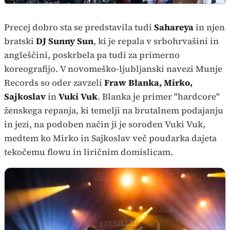
Precej dobro sta se predstavila tudi
Sahareya
in njen
bratski
DJ Sunny Sun
, ki je repala v srbohrvašini in
angleščini, poskrbela pa tudi za primerno
koreografijo. V novomeško-ljubljanski navezi Munje
Records so oder zavzeli
Fraw Blanka, Mirko,
Sajkoslav
in
Vuki Vuk
. Blanka je primer "hardcore"
ženskega repanja, ki temelji na brutalnem podajanju
in jezi, na podoben način ji je soroden Vuki Vuk,
medtem ko Mirko in Sajkoslav več poudarka dajeta
tekočemu flowu in liričnim domislicam.