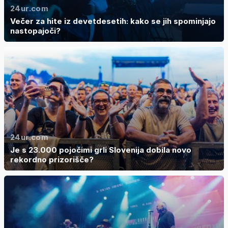
24ur.com
Večer za hite iz devetdesetih: kako se jih spominjajo
nastopajoči?
24ur.com
Je s 23.000 pojočimi grli Slovenija dobila novo
rekordno prizorišče?