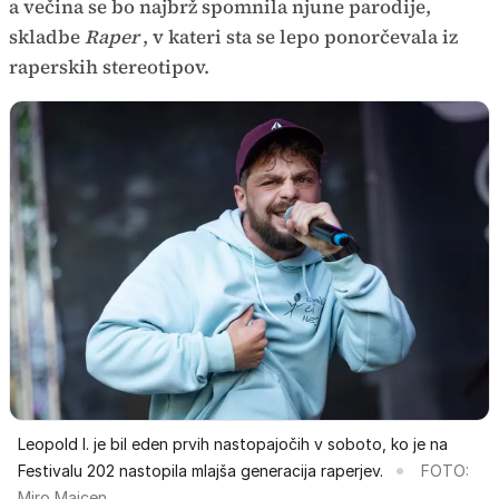
a večina se bo najbrž spomnila njune parodije,
skladbe
Raper
, v kateri sta se lepo ponorčevala iz
raperskih stereotipov.
Leopold I. je bil eden prvih nastopajočih v soboto, ko je na
Festivalu 202 nastopila mlajša generacija raperjev.
FOTO:
Miro Majcen