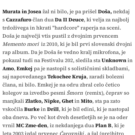
Murata in Josea
žal ni bilo, je pa prišel
Doša,
nekdaj
s
Cazzafuro
član dua
Da II Deuce
, ki velja za najbolj
trdoživega in hkrati "hardcore" raperja na sceni.
Doša je največji vtis pustil z dvojnim prvencem
Memento mori
iz 2010, ki je bil prvi slovenski dvojni
rap album. Da je Doša še vedno kralj mikrofona, je
pokazal tudi na Festivalu 202, sledila sta
Unknown
in
Amo
,
Emkej
pa je nastopil s solističnimi skladbami,
saj napovedanega
Tekochee Kruja
, zaradi bolezni
člana, ni bilo. Emkej je na odru zbral celo četico
kolegov za izvedbo pesmi
Šmorn
(remix), čeprav so
manjkali
Zlatko, Nipke, Ghet
in
Mito
, sta pa zato
vskočila
Burke
in
Drill
, ki je bil edini, ki je nastopal
oba dneva. Po več kot dveh desetletjih se je na oder
vrnil
MC Zme-den
, iz nekdanjega dua
Plan B
, ki je
leta 2003 izdal prvenec
Čarovniki
, a žal (pre)hitro