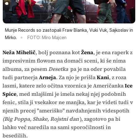
Munje Records so zastopali Fraw Blanka, Vuki Vuk, Sajkoslav in
Mirko.
FOTO: Miro Majcen
Neža Mihelič
, bolj poznana kot
Žena
, je ena raperk z
impresivnim flowom na domači sceni, ki še nima
albuma, za pesem
Desetka
pa je na oder povabila
tudi partnerja
Arneja
. Za njo je prišla
Kani
, z roza
lasmi, katere zelo očitna vzornica je Američanka
Ice
Spice
, med mlajšimi je imela nekaj njej podobnih
fenic, stila ji vsekakor ne manjka, kar je videti tudi v
njenih precej "ameriško" navdahnjenih videspotih
(Big Poppa, Shake, Rojstni dan
), zagotovo pa bi
lahko več naredila na sami sporočilnosti in
besedilih.