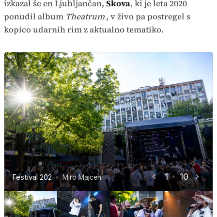
izkazal še en Ljubljančan,
Skova
, ki je leta 2020
ponudil album
Theatrum
, v živo pa postregel s
kopico udarnih rim z aktualno tematiko.
1
10
Festival 202
Festival 202
Festival 202
Festival 202
Festival 202
Festival 202
Festival 202
Festival 202
Festival 202
Festival 202
Miro Majcen
Miro Majcen
Miro Majcen
Miro Majcen
Miro Majcen
Miro Majcen
Miro Majcen
Miro Majcen
Miro Majcen
Miro Majcen