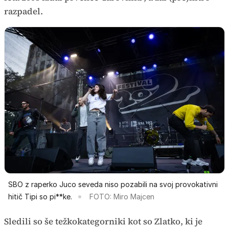
razpadel.
SBO z raperko Juco seveda niso pozabili na svoj provokativni
hitič Tipi so pi**ke.
FOTO: Miro Majcen
Sledili so še težkokategorniki kot so Zlatko, ki je