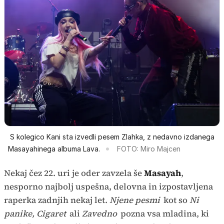
S kolegico Kani sta izvedli pesem Zlahka, z nedavno izdanega
Masayahinega albuma Lava.
FOTO: Miro Majcen
Nekaj čez 22. uri je oder zavzela še
Masayah
,
nesporno najbolj uspešna, delovna in izpostavljena
raperka zadnjih nekaj let.
Njene pesmi
kot so
Ni
panike, Cigaret
ali
Zavedno
pozna vsa mladina, ki