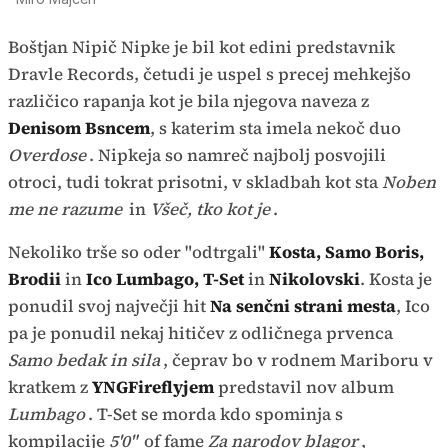
Boštjan Nipič Nipke je bil kot edini predstavnik
Dravle Records, četudi je uspel s precej mehkejšo
različico rapanja kot je bila njegova naveza z
Denisom Bsncem
, s katerim sta imela nekoč duo
Overdose
. Nipkeja so namreč najbolj posvojili
otroci, tudi tokrat prisotni, v skladbah kot sta
Noben
me ne razume
in
Všeč, tko kot je
.
Nekoliko trše so oder "odtrgali"
Kosta, Samo Boris,
Brodii
in
Ico Lumbago, T-Set
in
Nikolovski
. Kosta je
ponudil svoj največji hit
Na senčni strani mesta
, Ico
pa je ponudil nekaj hitičev z odličnega prvenca
Samo bedak in sila
, čeprav bo v rodnem Mariboru v
kratkem z
YNGFireflyjem
predstavil nov album
Lumbago
. T-Set se morda kdo spominja s
kompilacije
5'0"
of fame
Za narodov blagor
,