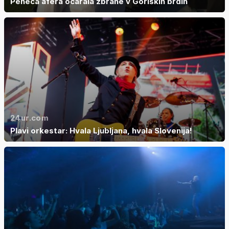
Peneča afera očarala zbrane v Goriških brdih
24ur.com
Plavi orkestar: Hvala Ljubljana, hvala Slovenija!