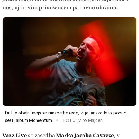
nos, njihovim privržencem pa ravno obratno.
Drill je obalni mojster rimane besede, ki je lansko leto ponudil
šesti album Momentum.
FOTO: Miro Majcen
Vazz Live
so zasedba
Marka Jacoba Cavazze
, v