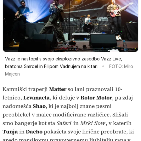
Vazz je nastopil s svojo eksplozivno zasedbo Vazz Live,
bratoma Smrdel in Filipom Vadnujem na kitari.
FOTO: Miro
Majcen
Kamniški traperji
Matter
so lani praznovali 10-
letnico,
Levanaela
, ki deluje v
Rotor Motor
, pa zdaj
nadomešča
Shao
, ki je najbolj znane pesmi
preoblekel v malce modificirane različice. Slišali
smo bangerje kot sta
Safari
in
Mrki flow
, v katerih
Tunja
in
Dacho
pokažeta svoje lirične preobrate, ki
gredo marsikomu pravovernemu ljubitelju rapa v