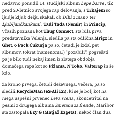
nedavno ponudil 14. studijski album
Lepe barve
, tik
pred 20-letnico svojega rap delovanja, s
Trkajem
so
ljudje kljub dežju skakali ob
Dihi z mano
ter
Ljubljančkankami
.
Tadi Tada (Nemir)
in
Princip
,
včasih poznana kot
Thug Connect
, sta bila prva
predstavnika Velenja, sledila pa sta odlična
Mrigz
in
Ghet
,
6 Pack Čukurja
pa so, četudi je izdal pet
albumov, tokrat (namenoma?) "pozabili", pogrešati
pa je bilo tudi nekaj imen iz zlatega obdobja
domačega rapa kot so
Pižama, N'Toko, Valterap
in še
kdo.
Za krono prvega, četudi deževnega, večera, pa so
sledil
i RecycleMan (ex-Ali En)
, ki se je bolj kot na
mega uspešni prvenec
Leva scena
, skoncetrital na
pesmi z drugega albuma
Smetana za frende
, Maribor
sta zastopala
Ezy G (Matjaž Ezgeta)
, nekoč član dua