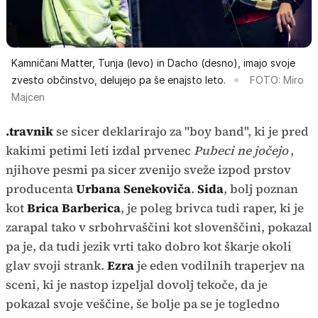
Kamničani Matter, Tunja (levo) in Dacho (desno), imajo svoje
zvesto občinstvo, delujejo pa še enajsto leto.
FOTO: Miro
Majcen
.travnik
se sicer deklarirajo za "boy band", ki je pred
kakimi petimi leti izdal prvenec
Pubeci ne jočejo
,
njihove pesmi pa sicer zvenijo sveže izpod prstov
producenta
Urbana Senekoviča
.
Sida
, bolj poznan
kot
Brica Barberica
, je poleg brivca tudi raper, ki je
zarapal tako v srbohrvaščini kot slovenščini, pokazal
pa je, da tudi jezik vrti tako dobro kot škarje okoli
glav svoji strank.
Ezra
je eden vodilnih traperjev na
sceni, ki je nastop izpeljal dovolj tekoče, da je
pokazal svoje veščine, še bolje pa se je togledno