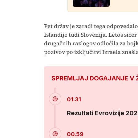
Pet držav je zaradi tega odpovedalo
Islandije tudi Slovenija. Letos sicer 
drugačnih razlogov odločila za bojk
pozivov po izključitvi Izraela znašla
SPREMLJAJ DOGAJANJE V 
01.31
Rezultati Evrovizije 20
00.59