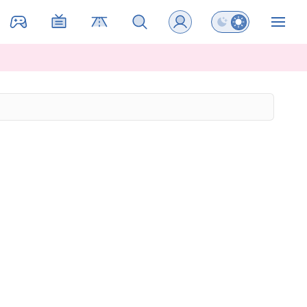
Preklopi barvni na
ZIN