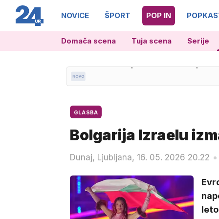
NOVICE
ŠPORT
POP IN
POPKAS
Domača scena
Tuja scena
Serije
21.36
Neporaženi Slovenci prek M
GLASBA
Bolgarija Izraelu iz
Dunaj, Ljubljana, 16. 05. 2026 20.22
Evro
nape
leto