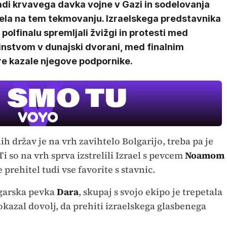
adi krvavega davka vojne v Gazi in sodelovanja
aela na tem tekmovanju. Izraelskega predstavnika
 polfinalu spremljali žvižgi in protesti med
instvom v dunajski dvorani, med finalnim
re kazale njegove podpornike.
h držav je na vrh zavihtelo Bolgarijo, treba pa je
Ti so na vrh sprva izstrelili Izrael s pevcem
Noamom
je prehitel tudi vse favorite s stavnic.
lgarska pevka
Dara
, skupaj s svojo ekipo je trepetala
okazal dovolj, da prehiti izraelskega glasbenega