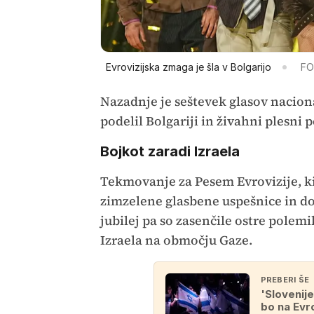
Evrovizijska zmaga je šla v Bolgarijo
FO
Nazadnje je seštevek glasov naciona
podelil Bolgariji in živahni plesni
Bojkot zaradi Izraela
Tekmovanje za Pesem Evrovizije, ki
zimzelene glasbene uspešnice in dob
jubilej pa so zasenčile ostre polem
Izraela na območju Gaze.
PREBERI ŠE
'Slovenije
bo na Evro