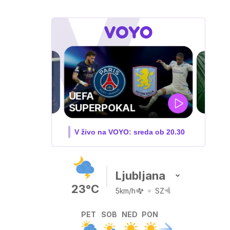
ZUFFA BOXING 10
V živo na VOYO: sobota ob
20.00
Ljubljana
23°C
5km/h
SZ
PET
SOB
NED
PON