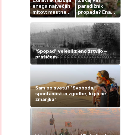
enega največjih
paradižnik
mitov: mastna
propada? Ena
jetra ne
napaka lahko
nastanejo
uniči rastline –
zaradi slanine,
tako jih rešite
temveč zaradi
živila, ki ga
imamo vsi radi
'Spopad' velesil z eno žrtvijo –
prašičem
Sam po svetu? 'Svoboda,
spontanost in zgodbe, ki jih ne
zmanjka'