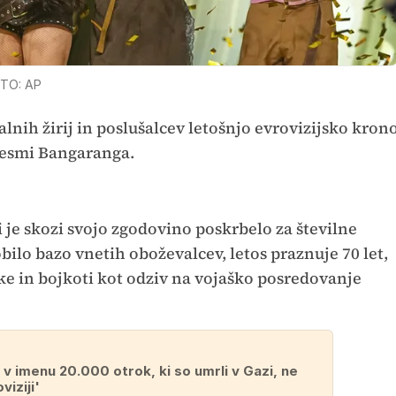
TO: AP
lnih žirij in poslušalcev letošnjo evrovizijsko kron
 pesmi Bangaranga.
 je skozi svojo zgodovino poskrbelo za številne
ilo bazo vnetih oboževalcev, letos praznuje 70 let,
ike in bojkoti kot odziv na vojaško posredovanje
 v imenu 20.000 otrok, ki so umrli v Gazi, ne
viziji'