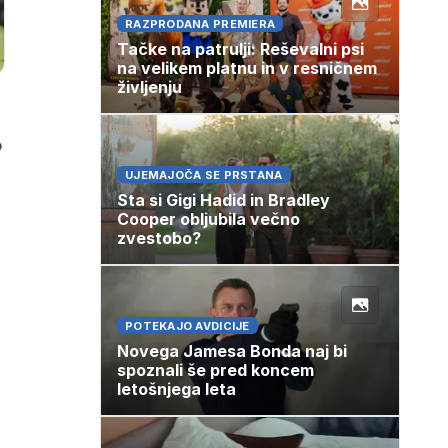
RAZPRODANA PREMIERA
Tačke na patrulji: Reševalni psi
na velikem platnu in v resničnem
življenju
o
UJEMAJOČA SE PRSTANA
Sta si Gigi Hadid in Bradley
Cooper obljubila večno
zvestobo?
POTEKAJO AVDICIJE
Novega Jamesa Bonda naj bi
spoznali še pred koncem
letošnjega leta