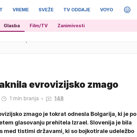
T
VREME
SVEŽE
TV ODDAJE
VOYO
MAGA
Glasba
Film/TV
Zanimivosti
adžarske v polfinale EP
maknila evrovizijsko zmago
1 min branja
148
vizijsko zmago je tokrat odnesla Bolgarija, ki je po
tem glasovanju prehitela Izrael. Slovenija je bila
s med tistimi državami, ki so bojkotirale udeležbo