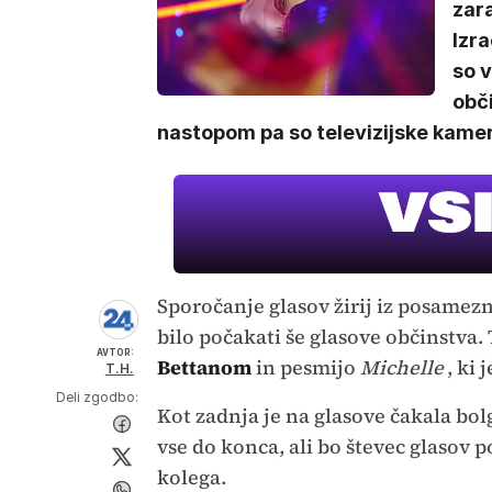
zar
Izr
so v
obč
nastopom pa so televizijske kame
Sporočanje glasov žirij iz posamezni
bilo počakati še glasove občinstva. 
AVTOR:
Bettanom
in pesmijo
Michelle
, ki 
T.H.
Deli zgodbo:
Kot zadnja je na glasove čakala bo
vse do konca, ali bo števec glasov p
kolega.