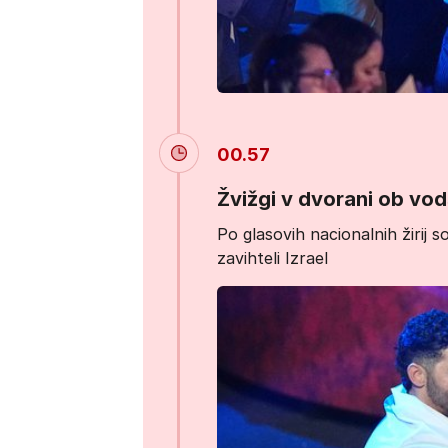
00.57
Žvižgi v dvorani ob vod
Po glasovih nacionalnih žirij s
zavihteli Izrael