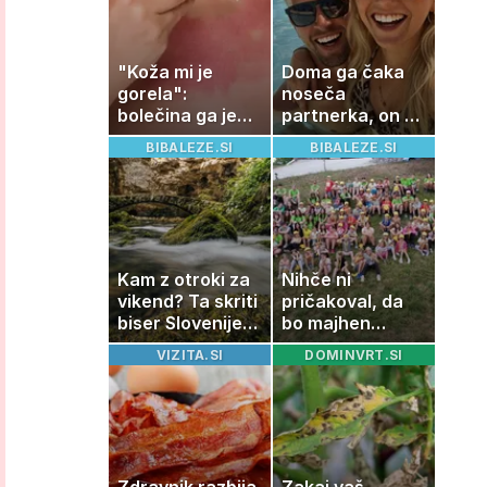
"Koža mi je
Doma ga čaka
gorela":
noseča
bolečina ga je
partnerka, on pa
priklenila na
dopustuje z
BIBALEZE.SI
BIBALEZE.SI
posteljo
drugo
Kam z otroki za
Nihče ni
vikend? Ta skriti
pričakoval, da
biser Slovenije
bo majhen
izgleda kot iz
projekt postal
VIZITA.SI
DOMINVRT.SI
pravljice
ena najlepših
zgodb Zasavja
Zdravnik razbija
Zakaj vaš