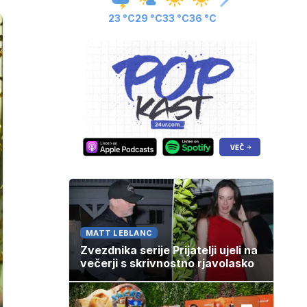
23 °C
29 °C
33 °C
36 °C
MATT LEBLANC
Zvezdnika serije Prijatelji ujeli na
večerji s skrivnostno rjavolasko