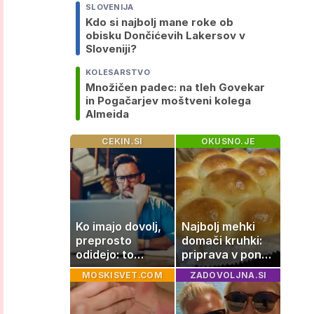
SLOVENIJA
Kdo si najbolj mane roke ob
obisku Dončićevih Lakersov v
Sloveniji?
KOLESARSTVO
Množičen padec: na tleh Govekar
in Pogačarjev moštveni kolega
Almeida
CEKIN.SI
OKUSNO.JE
Ko imajo dovolj,
Najbolj mehki
preprosto
domači kruhki:
odidejo: to
priprava v ponvi
znamenje
je trik za popoln
MOSKISVET.COM
ZADOVOLJNA.SI
najpogosteje da
rezultat
odpoved